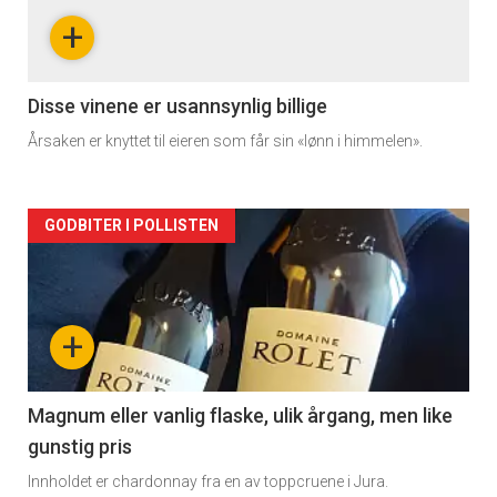
nå
+
-
2
Disse vinene er usannsynlig billige
Årsaken er knyttet til eieren som får sin «lønn i himmelen».
Forsiden
GODBITER I POLLISTEN
akkurat
nå
+
-
3
Magnum eller vanlig flaske, ulik årgang, men like
gunstig pris
Innholdet er chardonnay fra en av toppcruene i Jura.