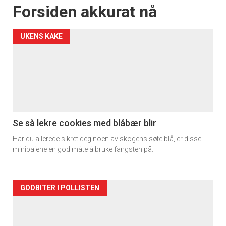
Forsiden akkurat nå
UKENS KAKE
Se så lekre cookies med blåbær blir
Har du allerede sikret deg noen av skogens søte blå, er disse
minipaiene en god måte å bruke fangsten på.
Forsiden
GODBITER I POLLISTEN
akkurat