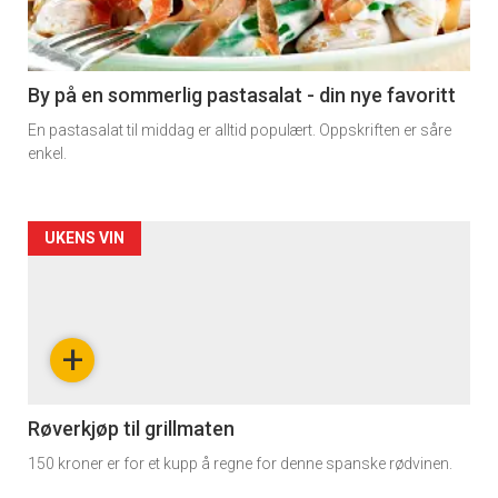
nå
-
5
By på en sommerlig pastasalat - din nye favoritt
En pastasalat til middag er alltid populært. Oppskriften er såre
enkel.
Forsiden
UKENS VIN
akkurat
nå
+
-
6
Røverkjøp til grillmaten
150 kroner er for et kupp å regne for denne spanske rødvinen.