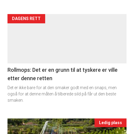
rett
Artikler
DAGENS RETT
2
detail
-
section
11
Rollmops: Det er en grunn til at tyskere er ville
etter denne retten
Ukens
Det er ikke bare for at den smaker godt med en snaps, men
vin
også for at denne måten å tilberede sild på får ut den beste
smaken.
Events
Ledig plass