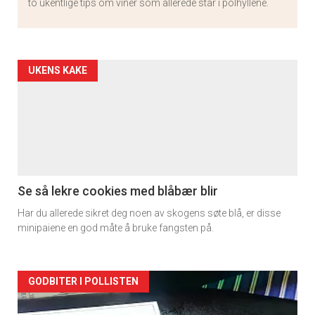
to ukentlige tips om viner som allerede står i polhyllene.
Artikler
UKENS KAKE
detail
×
-
section
Få ukentlige nyhetsbrev fra
11
Apéritif
Se så lekre cookies med blåbær blir
Vi tilbyr flere ukentlige nyhetsbrev. Du
Har du allerede sikret deg noen av skogens søte blå, er disse
minipaiene en god måte å bruke fangsten på.
kan fritt velge hvilke du ønsker å få
tilsendt.
Artikler
GODBITER I POLLISTEN
Registrer deg
detail