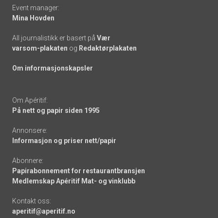
Event manager:
Mina Hovden
All journalistikk er basert på
Vær
varsom-plakaten
og
Redaktørplakaten
Om informasjonskapsler
Om Apéritif:
På nett og papir siden 1995
Annonsere:
Informasjon og priser nett/papir
Abonnere:
Papirabonnement for restaurantbransjen
Medlemskap Apéritif Mat- og vinklubb
Kontakt oss:
aperitif@aperitif.no