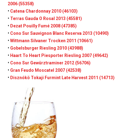
2006 (55358)
•
Catena Chardonnay 2010 (46103)
•
Terras Gauda O Rosal 2013 (45581)
•
Dezat Pouilly Fumé 2008 (47385)
•
Cono Sur Sauvignon Blanc Reserva 2013 (10490)
•
Wittmann Silvaner Trocken 2011 (10661)
•
Gobelsburger Riesling 2010 (43988)
•
Haart To Heart Piesporter Riesling 2007 (49642)
•
Cono Sur Gewürztraminer 2012 (56706)
•
Gran Feudo Moscatel 2007 (42538)
•
Disznókö Tokaji Furmint Late Harvest 2011 (14713)