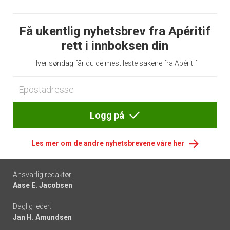
Få ukentlig nyhetsbrev fra Apéritif
rett i innboksen din
Hver søndag får du de mest leste sakene fra Apéritif
Logg på
Les mer om de andre nyhetsbrevene våre her
Footer
Ansvarlig redaktør:
Aase E. Jacobsen
-
Daglig leder:
links
Jan H. Amundsen