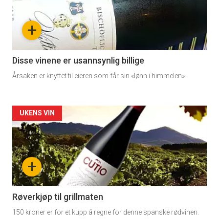
-
+
section
11
Disse vinene er usannsynlig billige
Årsaken er knyttet til eieren som får sin «lønn i himmelen».
Dagens
rett
Artikler
UKENS VIN
detail
-
+
section
11
Røverkjøp til grillmaten
150 kroner er for et kupp å regne for denne spanske rødvinen.
Dagens