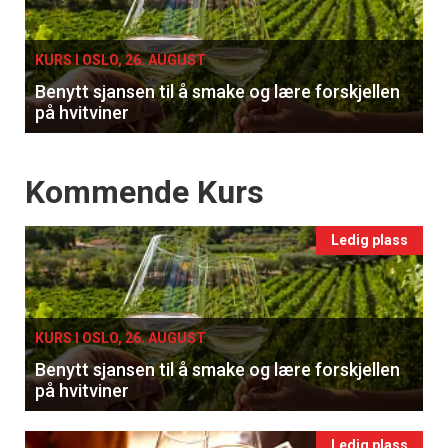
single
KURS I OSLO, 26. AUGUST
Benytt sjansen til å smake og lære forskjellen
på hvitviner
Events
Kommende Kurs
Ledig plass
KURS I OSLO, 26. AUGUST
Benytt sjansen til å smake og lære forskjellen
på hvitviner
Ledig plass