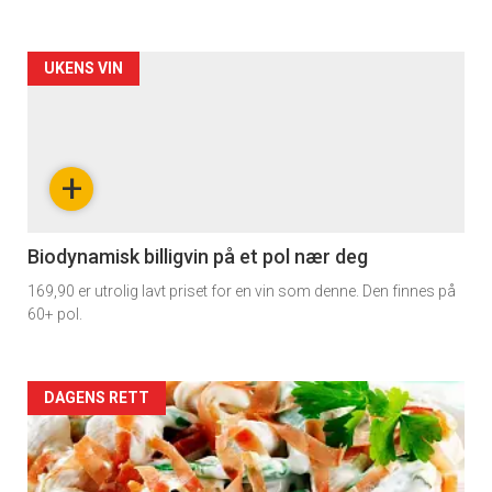
Forsiden
UKENS VIN
akkurat
nå
+
-
4
Biodynamisk billigvin på et pol nær deg
169,90 er utrolig lavt priset for en vin som denne. Den finnes på
60+ pol.
Forsiden
DAGENS RETT
akkurat