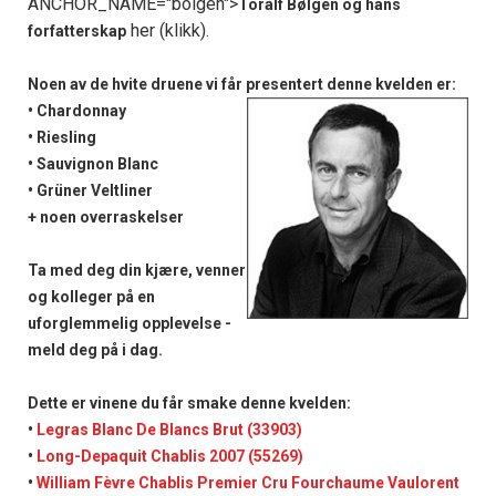
ANCHOR_NAME="bolgen">
Toralf Bølgen og hans
her (klikk).
forfatterskap
Noen av de hvite druene vi får presentert denne kvelden er:
• Chardonnay
• Riesling
• Sauvignon Blanc
• Grüner Veltliner
+ noen overraskelser
Ta med deg din kjære, venner
og kolleger på en
uforglemmelig opplevelse -
meld deg på i dag.
Dette er vinene du får smake denne kvelden:
•
Legras Blanc De Blancs Brut (33903)
•
Long-Depaquit Chablis 2007 (55269)
•
William Fèvre Chablis Premier Cru Fourchaume Vaulorent