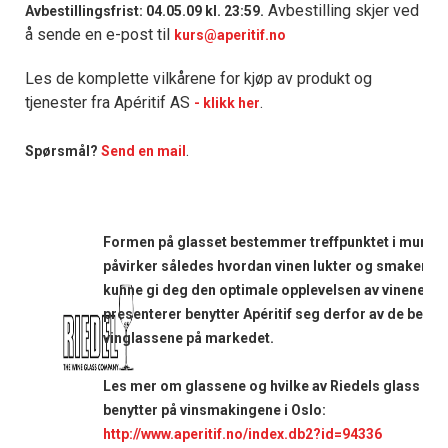
Avbestilling skjer ved
Avbestillingsfrist: 04.05.09 kl. 23:59.
å sende en e-post til
kurs@aperitif.no
Les de komplette vilkårene for kjøp av produkt og
tjenester fra Apéritif AS
.
- klikk her
.
Spørsmål?
Send en mail
Formen på glasset bestemmer treffpunktet i munne
påvirker således hvordan vinen lukter og smaker. Fo
kunne gi deg den optimale opplevelsen av vinene vi
presenterer benytter Apéritif seg derfor av de beste
vinglassene på markedet.
Les mer om glassene og hvilke av Riedels glass Apér
benytter på vinsmakingene i Oslo:
http://www.aperitif.no/index.db2?id=94336