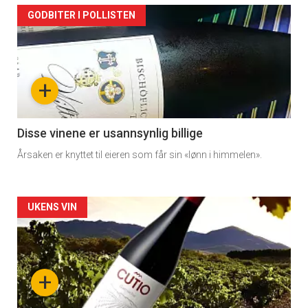
Forsiden
GODBITER I POLLISTEN
akkurat
nå
+
-
3
Disse vinene er usannsynlig billige
Årsaken er knyttet til eieren som får sin «lønn i himmelen».
Forsiden
UKENS VIN
akkurat
nå
+
-