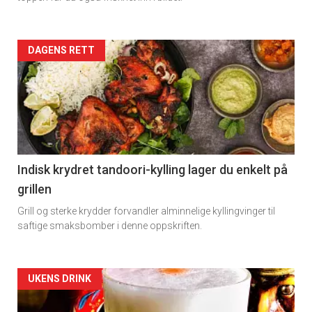
Artikler
DAGENS RETT
detail
-
section
11
Indisk krydret tandoori-kylling lager du enkelt på
grillen
Dagens
Grill og sterke krydder forvandler alminnelige kyllingvinger til
rett
saftige smaksbomber i denne oppskriften.
Artikler
UKENS DRINK
detail