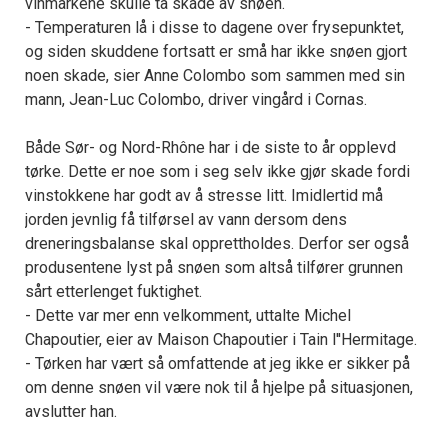
vinmarkene skulle ta skade av snøen.
- Temperaturen lå i disse to dagene over frysepunktet,
og siden skuddene fortsatt er små har ikke snøen gjort
noen skade, sier Anne Colombo som sammen med sin
mann, Jean-Luc Colombo, driver vingård i Cornas.
Både Sør- og Nord-Rhône har i de siste to år opplevd
tørke. Dette er noe som i seg selv ikke gjør skade fordi
vinstokkene har godt av å stresse litt. Imidlertid må
jorden jevnlig få tilførsel av vann dersom dens
dreneringsbalanse skal opprettholdes. Derfor ser også
produsentene lyst på snøen som altså tilfører grunnen
sårt etterlenget fuktighet.
- Dette var mer enn velkomment, uttalte Michel
Chapoutier, eier av Maison Chapoutier i Tain l''Hermitage.
- Tørken har vært så omfattende at jeg ikke er sikker på
om denne snøen vil være nok til å hjelpe på situasjonen,
avslutter han.