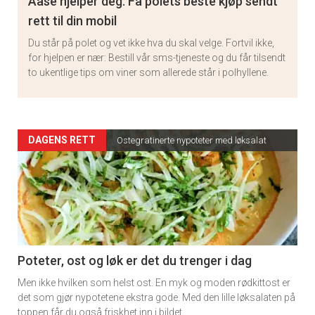
Aase hjelper deg: Få polets beste kjøp sendt
rett til din mobil
Du står på polet og vet ikke hva du skal velge. Fortvil ikke,
for hjelpen er nær: Bestill vår sms-tjeneste og du får tilsendt
to ukentlige tips om viner som allerede står i polhyllene.
Artikler
DAGENS RETT
Ostegratinerte nypoteter med løksalat
detail
-
section
11
Poteter, ost og løk er det du trenger i dag
Men ikke hvilken som helst ost. En myk og moden rødkittost er
det som gjør nypotetene ekstra gode. Med den lille løksalaten på
toppen får du også friskhet inn i bildet.