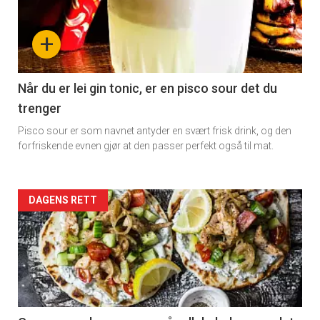
-
+
section
11
Når du er lei gin tonic, er en pisco sour det du
trenger
Dagens
Pisco sour er som navnet antyder en svært frisk drink, og den
rett
forfriskende evnen gjør at den passer perfekt også til mat.
2
Artikler
DAGENS RETT
detail
-
section