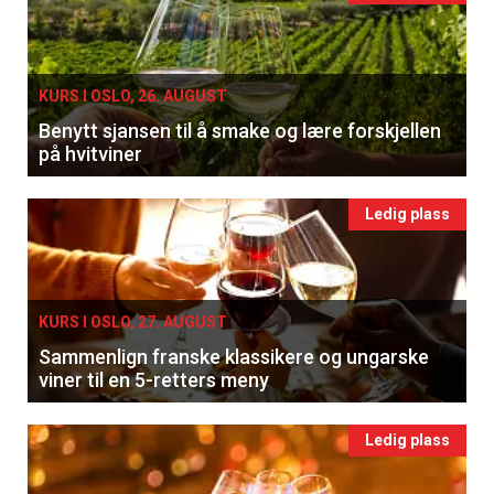
KURS I OSLO, 26. AUGUST
Benytt sjansen til å smake og lære forskjellen
på hvitviner
Ledig plass
KURS I OSLO, 27. AUGUST
Sammenlign franske klassikere og ungarske
viner til en 5-retters meny
Ledig plass