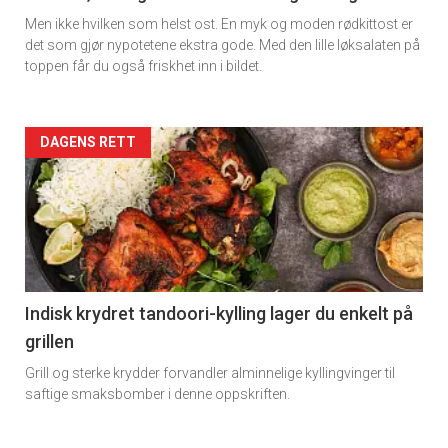
Men ikke hvilken som helst ost. En myk og moden rødkittost er
det som gjør nypotetene ekstra gode. Med den lille løksalaten på
toppen får du også friskhet inn i bildet.
Forsiden
DAGENS RETT
akkurat
nå
-
2
Indisk krydret tandoori-kylling lager du enkelt på
grillen
Grill og sterke krydder forvandler alminnelige kyllingvinger til
saftige smaksbomber i denne oppskriften.