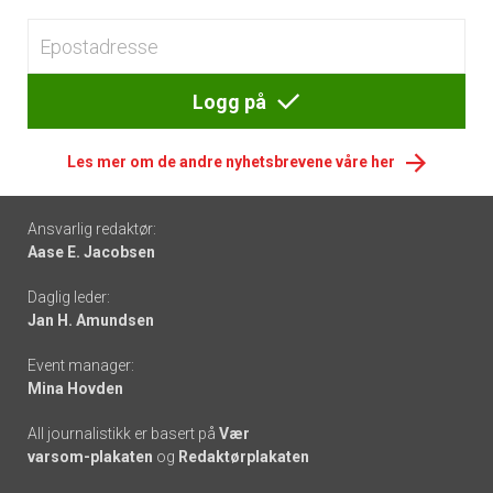
Logg på
Les mer om de andre nyhetsbrevene våre her
Footer
Ansvarlig redaktør:
Aase E. Jacobsen
-
Daglig leder:
links
Jan H. Amundsen
Event manager:
Mina Hovden
All journalistikk er basert på
Vær
varsom-plakaten
og
Redaktørplakaten