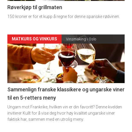
4
Røverkjøp til grillmaten
150 kroner er for et kupp å regne for denne spanske rødvinen.
Forsiden
MATKURS OG VINKURS
Vinsmaking i Oslo
akkurat
nå
-
5
Sammenlign franske klassikere og ungarske viner
til en 5-retters meny
Ungarn mot Frankrike, hvilken vin er din favoritt? Denne kvelden
inviterer Kullt for å vise deg hvor høy kvalitet ungarske viner
faktisk har, sammen med en utrolig meny.