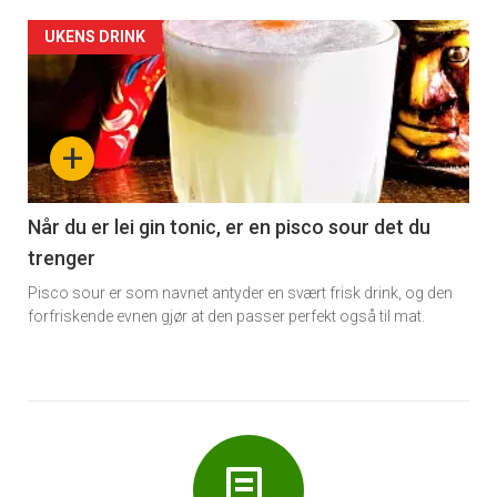
Forsiden
UKENS DRINK
akkurat
nå
+
-
6
Når du er lei gin tonic, er en pisco sour det du
trenger
Pisco sour er som navnet antyder en svært frisk drink, og den
forfriskende evnen gjør at den passer perfekt også til mat.