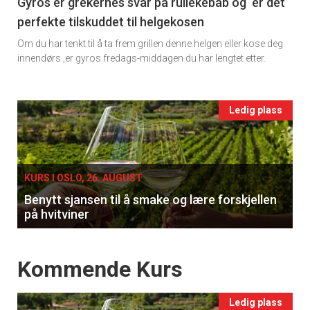
11
Gyros er grekernes svar på rullekebab og er det
perfekte tilskuddet til helgekosen
Ukens
Om du har tenkt til å ta frem grillen denne helgen eller kose deg
vin
innendørs ,er gyros fredags-middagen du har lengtet etter.
Events
Ledig plass
single
KURS I OSLO, 26. AUGUST
Benytt sjansen til å smake og lære forskjellen
på hvitviner
Events
Kommende Kurs
Ledig plass