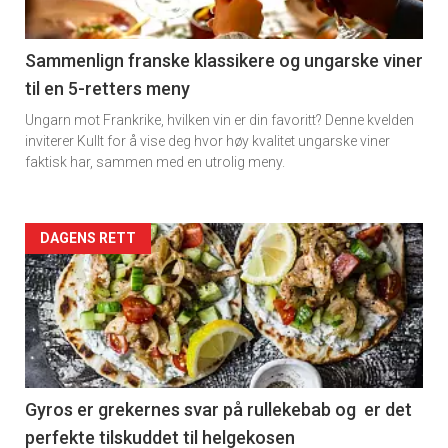
-
5
Sammenlign franske klassikere og ungarske viner
til en 5-retters meny
Ungarn mot Frankrike, hvilken vin er din favoritt? Denne kvelden
inviterer Kullt for å vise deg hvor høy kvalitet ungarske viner
faktisk har, sammen med en utrolig meny.
Forsiden
DAGENS RETT
akkurat
nå
-
6
Gyros er grekernes svar på rullekebab og er det
perfekte tilskuddet til helgekosen