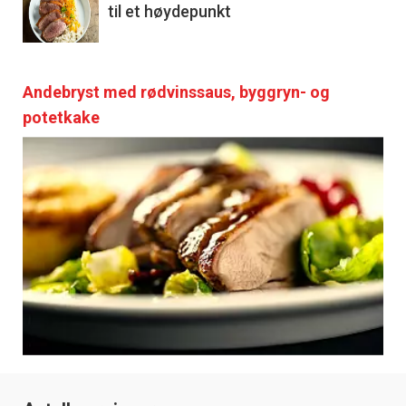
til et høydepunkt
Andebryst med rødvinssaus, byggryn- og
potetkake