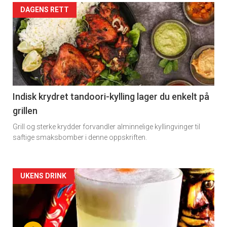
DAGENS RETT
Indisk krydret tandoori-kylling lager du enkelt på
grillen
Grill og sterke krydder forvandler alminnelige kyllingvinger til
saftige smaksbomber i denne oppskriften.
Forsiden
UKENS DRINK
akkurat
nå