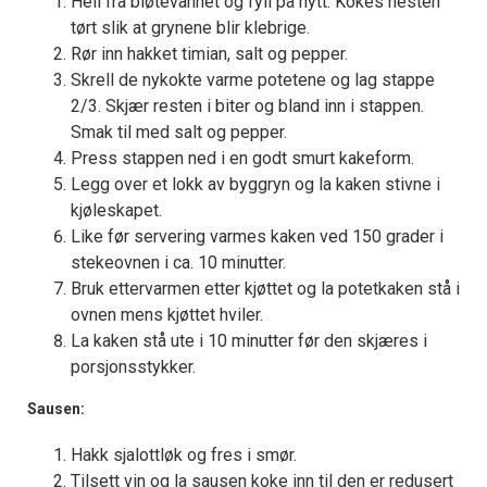
Hell fra bløtevannet og fyll på nytt. Kokes nesten
tørt slik at grynene blir klebrige.
Rør inn hakket timian, salt og pepper.
Skrell de nykokte varme potetene og lag stappe
2/3. Skjær resten i biter og bland inn i stappen.
Smak til med salt og pepper.
Press stappen ned i en godt smurt kakeform.
Legg over et lokk av byggryn og la kaken stivne i
kjøleskapet.
Like før servering varmes kaken ved 150 grader i
stekeovnen i ca. 10 minutter.
Bruk ettervarmen etter kjøttet og la potetkaken stå i
ovnen mens kjøttet hviler.
La kaken stå ute i 10 minutter før den skjæres i
porsjonsstykker.
Sausen:
Hakk sjalottløk og fres i smør.
Tilsett vin og la sausen koke inn til den er redusert