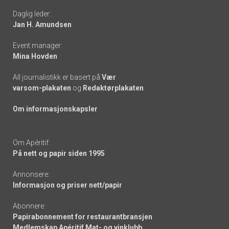
Daglig leder:
links
Jan H. Amundsen
Event manager:
Mina Hovden
All journalistikk er basert på
Vær
varsom-plakaten
og
Redaktørplakaten
Om informasjonskapsler
Om Apéritif:
På nett og papir siden 1995
Annonsere:
Informasjon og priser nett/papir
Abonnere:
Papirabonnement for restaurantbransjen
Medlemskap Apéritif Mat- og vinklubb