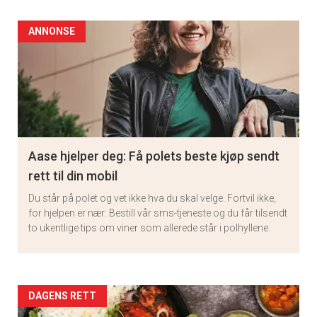
ANNONSE
Aase hjelper deg: Få polets beste kjøp sendt
rett til din mobil
Du står på polet og vet ikke hva du skal velge. Fortvil ikke,
for hjelpen er nær: Bestill vår sms-tjeneste og du får tilsendt
to ukentlige tips om viner som allerede står i polhyllene.
Artikler
DAGENS RETT