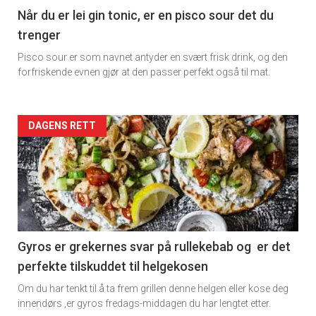
11
Når du er lei gin tonic, er en pisco sour det du
trenger
Dagens
Pisco sour er som navnet antyder en svært frisk drink, og den
rett
forfriskende evnen gjør at den passer perfekt også til mat.
Artikler
DAGENS RETT
detail
-
section
11
Gyros er grekernes svar på rullekebab og er det
perfekte tilskuddet til helgekosen
Dagens
Om du har tenkt til å ta frem grillen denne helgen eller kose deg
rett
innendørs ,er gyros fredags-middagen du har lengtet etter.