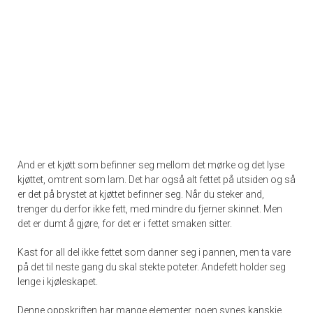
And er et kjøtt som befinner seg mellom det mørke og det lyse
kjøttet, omtrent som lam. Det har også alt fettet på utsiden og så
er det på brystet at kjøttet befinner seg. Når du steker and,
trenger du derfor ikke fett, med mindre du fjerner skinnet. Men
det er dumt å gjøre, for det er i fettet smaken sitter.
Kast for all del ikke fettet som danner seg i pannen, men ta vare
på det til neste gang du skal stekte poteter. Andefett holder seg
lenge i kjøleskapet.
Denne oppskriften har mange elementer, noen synes kanskje