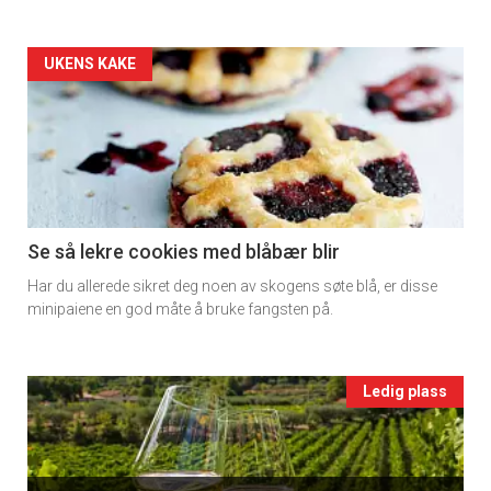
2
Artikler
UKENS KAKE
detail
-
section
11
Se så lekre cookies med blåbær blir
Har du allerede sikret deg noen av skogens søte blå, er disse
Ukens
minipaiene en god måte å bruke fangsten på.
vin
Events
Ledig plass
single