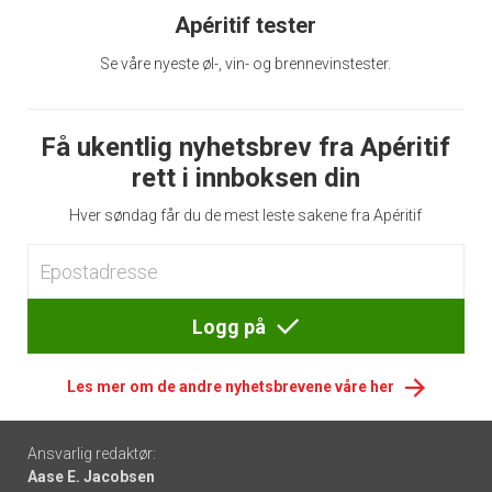
Apéritif tester
Se våre nyeste øl-, vin- og brennevinstester.
Få ukentlig nyhetsbrev fra Apéritif
rett i innboksen din
Hver søndag får du de mest leste sakene fra Apéritif
Logg på
Les mer om de andre nyhetsbrevene våre her
Footer
Ansvarlig redaktør:
Aase E. Jacobsen
-