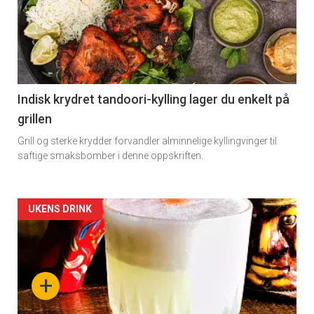
detail
-
section
11
Indisk krydret tandoori-kylling lager du enkelt på
grillen
Grill og sterke krydder forvandler alminnelige kyllingvinger til
saftige smaksbomber i denne oppskriften.
Artikler
UKENS DRINK
detail
-
+
section