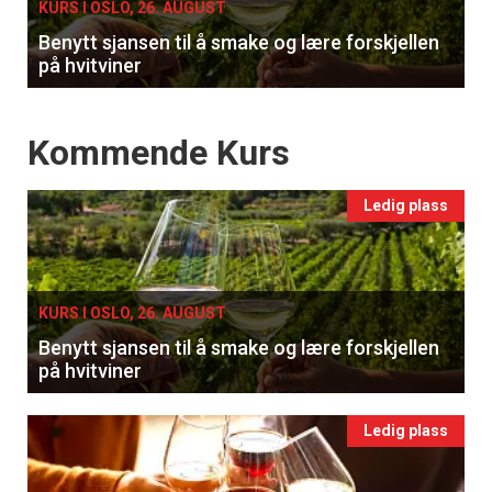
KURS I OSLO, 26. AUGUST
Benytt sjansen til å smake og lære forskjellen
på hvitviner
Events
Kommende Kurs
Ledig plass
KURS I OSLO, 26. AUGUST
Benytt sjansen til å smake og lære forskjellen
på hvitviner
Ledig plass