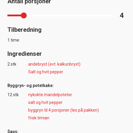
Antall porsjoner
4
Tilberedning
1 time
Ingredienser
2 stk
andebryst (evt. kalkunbryst)
Salt og hvit pepper
Byggryn- og potetkake:
12 stk
nykokte mandelpoteter
salt og hvit pepper
byggryn til 4 porsjoner (les på pakken)
frisk timian
Saus: