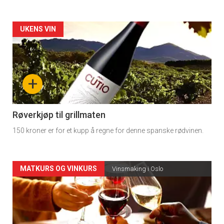
Forsiden
UKENS VIN
akkurat
nå
+
-
4
Røverkjøp til grillmaten
150 kroner er for et kupp å regne for denne spanske rødvinen.
Forsiden
MATKURS OG VINKURS
Vinsmaking i Oslo
akkurat
nå