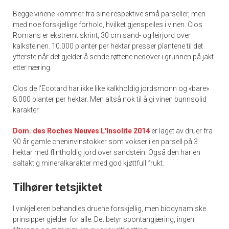
Begge vinene kommer fra sine respektive små parseller, men
med noe forskjellige forhold, hvilket gjenspeiles i vinen. Clos
Romans er ekstremt skrint, 30 cm sand- og leirjord over
kalksteinen. 10.000 planter per hektar presser plantene til det
ytterste når det gjelder å sende røttene nedover i grunnen på jakt
etter næring.
Clos de l'Ecotard har ikke like kalkholdig jordsmonn og «bare»
8.000 planter per hektar. Men altså nok til å gi vinen bunnsolid
karakter.
Dom. des Roches Neuves L'Insolite 2014
er laget av druer fra
90 år gamle cheninvinstokker som vokser i en parsell på 3
hektar med flintholdig jord over sandstein. Også den har en
saltaktig mineralkarakter med god kjøttfull frukt.
Tilhører tetsjiktet
I vinkjelleren behandles druene forskjellig, men biodynamiske
prinsipper gjelder for alle. Det betyr spontangjæring, ingen