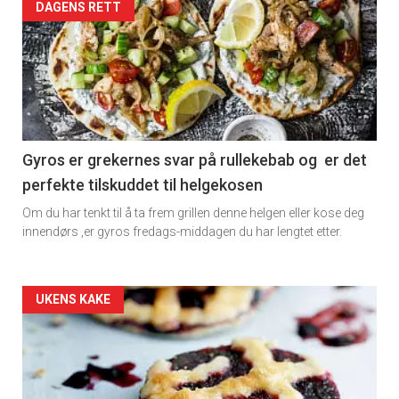
Artikler
DAGENS RETT
detail
-
section
11
Gyros er grekernes svar på rullekebab og er det
perfekte tilskuddet til helgekosen
Dagens
Om du har tenkt til å ta frem grillen denne helgen eller kose deg
rett
innendørs ,er gyros fredags-middagen du har lengtet etter.
2
Artikler
UKENS KAKE
detail
-