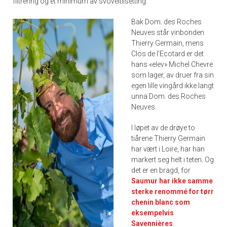
filtrering og et minimum av svoveltilsetting.
Bak Dom. des Roches
Neuves står vinbonden
Thierry Germain, mens
Clos de l'Ecotard er det
hans «elev» Michel Chevre
som lager, av druer fra sin
egen lille vingård ikke langt
unna Dom. des Roches
Neuves.
I løpet av de drøye to
tiårene Thierry Germain
har vært i Loire, har han
markert seg helt i teten. Og
det er en bragd, for
Saumur har ikke samme
sterke renommé for tørr
chenin blanc som
eksempelvis
Savennières
.