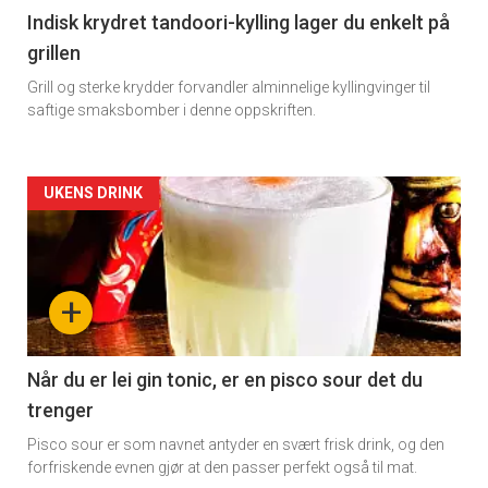
Indisk krydret tandoori-kylling lager du enkelt på
grillen
Grill og sterke krydder forvandler alminnelige kyllingvinger til
saftige smaksbomber i denne oppskriften.
Forsiden
UKENS DRINK
akkurat
nå
+
-
2
Når du er lei gin tonic, er en pisco sour det du
trenger
Pisco sour er som navnet antyder en svært frisk drink, og den
forfriskende evnen gjør at den passer perfekt også til mat.