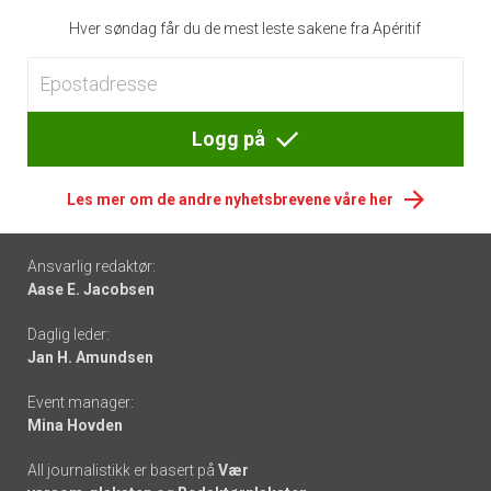
Hver søndag får du de mest leste sakene fra Apéritif
Logg på
Les mer om de andre nyhetsbrevene våre her
Footer
Ansvarlig redaktør:
Aase E. Jacobsen
-
Daglig leder:
links
Jan H. Amundsen
Event manager:
Mina Hovden
All journalistikk er basert på
Vær