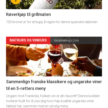
-
4
Røverkjøp til grillmaten
150 kroner er for et kupp å regne for denne spanske rødvinen.
Forsiden
MATKURS OG VINKURS
Vinsmaking i Oslo
akkurat
nå
-
5
Sammenlign franske klassikere og ungarske viner
til en 5-retters meny
Ungarn mot Frankrike, hvilken vin er din favoritt? Denne kvelden
inviterer Kullt for å vise deg hvor høy kvalitet ungarske viner
faktisk har, sammen med en utrolig meny.