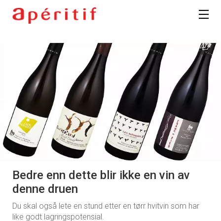
Bedre enn dette blir ikke en vin av
denne druen
Du skal også lete en stund etter en tørr hvitvin som har
like godt lagringspotensial.