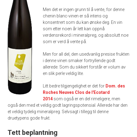
Men det er ingen grunn til å vente, for denne
chenin blanc-vinen er så intens og
konsentrert som du kan ønske deg. En vin
som etter noen år lett kan oppnå
verdensrekord i mineralpreg, og absolutt noe
som er verd å vente på.
Men for all del, den usedvanlig presise frukten
i denne vinen smaker fortryllende godt
allerede. Som du sikkert forstår er volum av
en slik perle veldig lite.
Litt bedre tilgjengelighet er det for
Dom. des
Roches Neuves Clos de l'Ecotard
2014
som også er en del rimeligere, men
også den med et veldig godt lagringspotensial. Allerede har den
et veldig tydelig mineralpreg. Selvsagt i tillegg til denne
druetypens gode frukt.
Tett beplantning