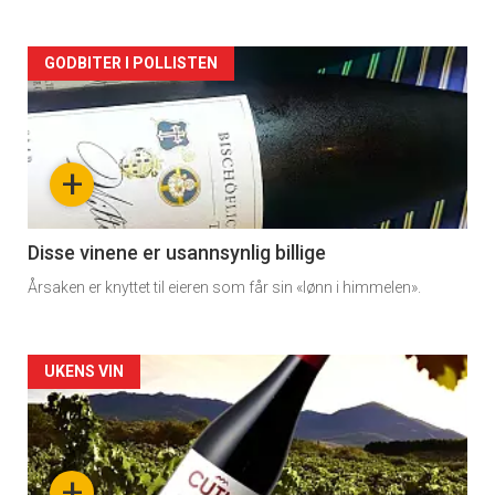
Forsiden
GODBITER I POLLISTEN
akkurat
nå
+
-
3
Disse vinene er usannsynlig billige
Årsaken er knyttet til eieren som får sin «lønn i himmelen».
Forsiden
UKENS VIN
akkurat
nå
+