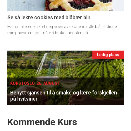
section
11
Se så lekre cookies med blåbær blir
Har du allerede sikret deg noen av skogens søte blå, er disse
Ukens
minipaiene en god måte å bruke fangsten på.
vin
Events
Ledig plass
single
KURS I OSLO, 26. AUGUST
Benytt sjansen til å smake og lære forskjellen
på hvitviner
Events
Kommende Kurs