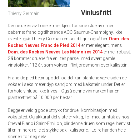
Vinlusfritt
Thierry Germain.
Denne delen av Loire er mer kjent for sine røde av druen
cabernet franc og tilhørende AOC Saumur-Champigny. Ikke
uventet gjør Thierry Germain en solid figur også her.
Dom. des
Roches Neuves Franc de Pied 2014
er mer elegant, mens
Dom. des Roches Neuves Les Mémoires 2014
er mer robust.
Så kommer druene fra en liten parsell med svært gamle
vinstokker, 112 år, som vokser i flintjordsmonn over kalkstein.
Franc de pied betyr upodet, og det kan plantene være siden de
vokser i seks meter dyp sandjord med kalkstein under. Det er
forhold vinlusa ikke trives i. Også denne vinmarken har en
plantetetthet på 10.000 per hektar.
Begge er veldig gode uttrykk for drue i kombinasjon med
vokststed. Og akkurat det siste er viktig, for med unntak av hos
Cheval Blanc i Saint-Emilion, blir denne druen som regel henvist
til en mindre rolle et stykke bak i kulissene. I Loire har den hele
scenen for seg selv.