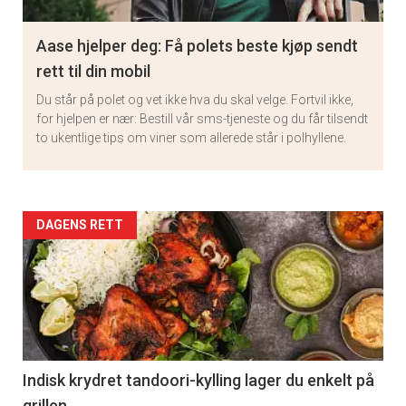
Aase hjelper deg: Få polets beste kjøp sendt
rett til din mobil
Du står på polet og vet ikke hva du skal velge. Fortvil ikke,
for hjelpen er nær: Bestill vår sms-tjeneste og du får tilsendt
to ukentlige tips om viner som allerede står i polhyllene.
Artikler
DAGENS RETT
detail
-
section
11
Indisk krydret tandoori-kylling lager du enkelt på
grillen