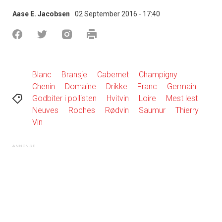
Aase E. Jacobsen
02 September 2016 - 17:40
Blanc
Bransje
Cabernet
Champigny
Chenin
Domaine
Drikke
Franc
Germain
Godbiter i pollisten
Hvitvin
Loire
Mest lest
Neuves
Roches
Rødvin
Saumur
Thierry
Vin