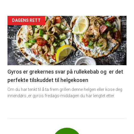
Forsiden
DAGENS RETT
akkurat
nå
-
6
Gyros er grekernes svar på rullekebab og er det
perfekte tilskuddet til helgekosen
Om du har tenkt til å ta frem grillen denne helgen eller kose deg
innendørs ,er gyros fredags-middagen du har lengtet etter.