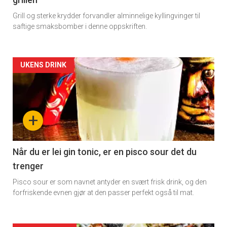
Grill og sterke krydder forvandler alminnelige kyllingvinger til
saftige smaksbomber i denne oppskriften.
Artikler
UKENS DRINK
detail
-
+
section
11
Når du er lei gin tonic, er en pisco sour det du
trenger
Dagens
Pisco sour er som navnet antyder en svært frisk drink, og den
rett
forfriskende evnen gjør at den passer perfekt også til mat.