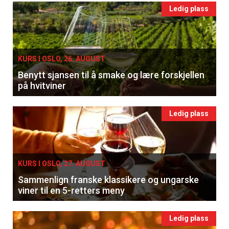
Ledig plass
KURS I OSLO, 26. AUGUST
Benytt sjansen til å smake og lære forskjellen
på hvitviner
Ledig plass
KURS I OSLO, 27. AUGUST
Sammenlign franske klassikere og ungarske
viner til en 5-retters meny
Ledig plass