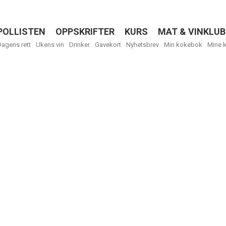
POLLISTEN
OPPSKRIFTER
KURS
MAT & VINKLUB
Menu
Dagens rett
Ukens vin
Drinker
Gavekort
Nyhetsbrev
Min kokebok
Mine 