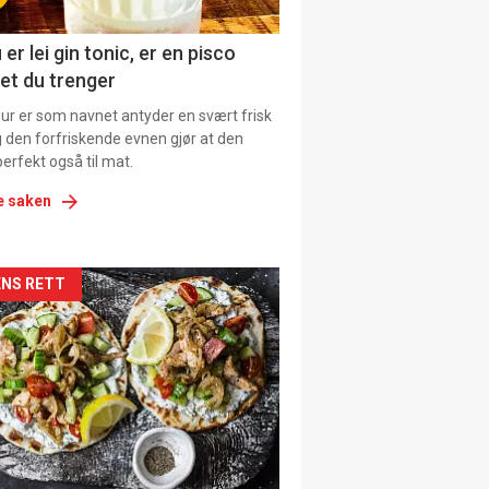
 er lei gin tonic, er en pisco
et du trenger
our er som navnet antyder en svært frisk
g den forfriskende evnen gjør at den
erfekt også til mat.
e saken
kler
NS RETT
il
tion