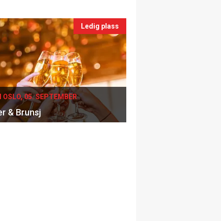
Ledig plass
I OSLO, 05. SEPTEMBER
er & Brunsj