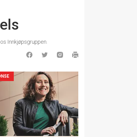
els
hos Innkjøpsgruppen.
ONSE