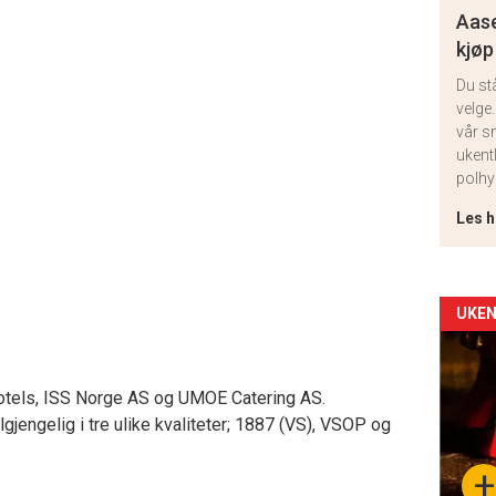
Aase
kjøp
Du st
velge.
vår s
ukent
polhy
Les h
Arti
UKEN
deta
otels, ISS Norge AS og UMOE Catering AS.
-
gjengelig i tre ulike kvaliteter; 1887 (VS), VSOP og
sec
+