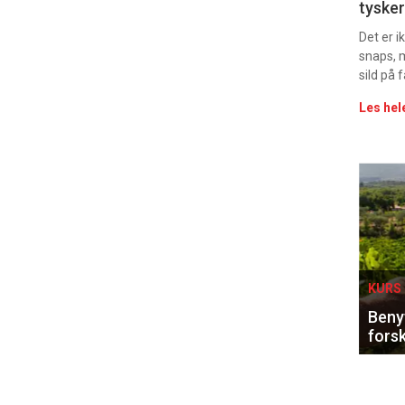
tysker
vin
Det er 
snaps, 
sild på 
Les hel
Eve
sing
KURS 
Benyt
forsk