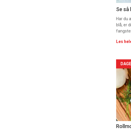
Dag
Se så 
rett
Har du 
blå, er
2
fangste
Les hel
Arti
DAGE
deta
-
sec
11
Uke
Rollmo