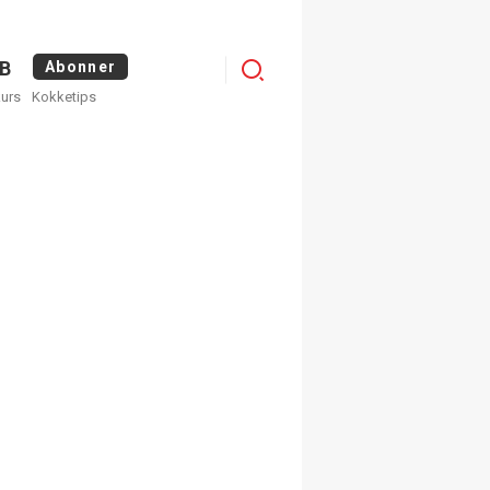
Logg
B
Abonner
kurs
Kokketips
inn