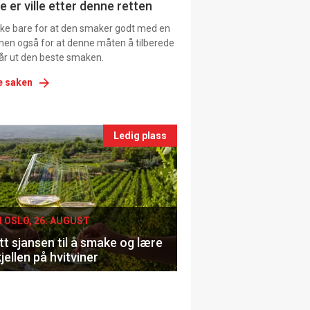
e er ville etter denne retten
ikke bare for at den smaker godt med en
men også for at denne måten å tilberede
får ut den beste smaken.
e saken
nts
Ledig plass
le
I OSLO, 26. AUGUST
t sjansen til å smake og lære
jellen på hvitviner