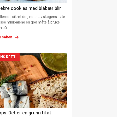
ens
lekre cookies med blåbær blir
allerede sikret deg noen av skogens søte
 disse minipaiene en god måte å bruke
n på.
e saken
kler
NS RETT
il
tion
ns
ps: Det er en grunn til at