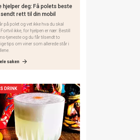
 hjelper deg: Få polets beste
 sendt rett til din mobil
år på polet og vet ikke hva du skal
 Fortvil ikke, for hjelpen er nær: Bestill
ms-tjeneste og du får tilsendt to
lige tips om viner som allerede står i
llene.
ele saken
kler
S DRINK
il
tion