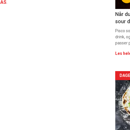
11
 AS
.
Når du
sour d
Pisco s
drink, o
passer p
Les hel
Arti
DAGE
deta
-
sec
11