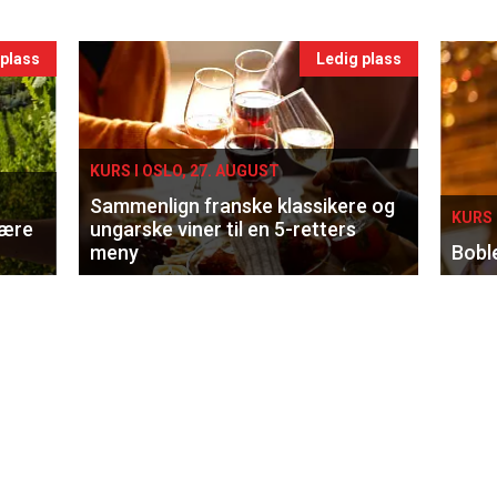
 plass
Ledig plass
KURS I OSLO, 27. AUGUST
Sammenlign franske klassikere og
KURS 
lære
ungarske viner til en 5-retters
meny
Bobl