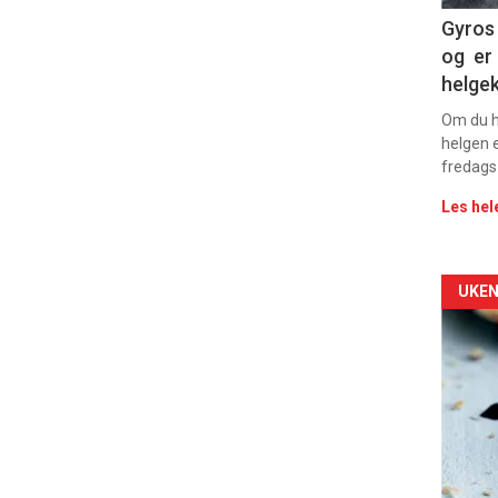
Dag
Gyros 
og er 
rett
helge
Om du ha
helgen e
fredags
Les hel
Arti
UKEN
deta
-
sec
11