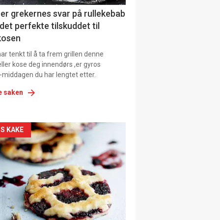
ens
er grekernes svar på rullekebab
det perfekte tilskuddet til
kosen
r tenkt til å ta frem grillen denne
ller kose deg innendørs ,er gyros
-middagen du har lengtet etter.
e saken
kler
S KAKE
il
tion