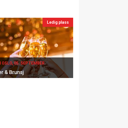
Ledig plass
I OSLO, 05. SEPTEMBER
er & Brunsj