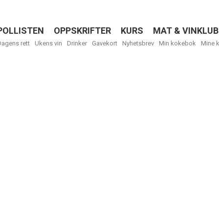
POLLISTEN
OPPSKRIFTER
KURS
MAT & VINKLUB
Menu
Dagens rett
Ukens vin
Drinker
Gavekort
Nyhetsbrev
Min kokebok
Mine 
R