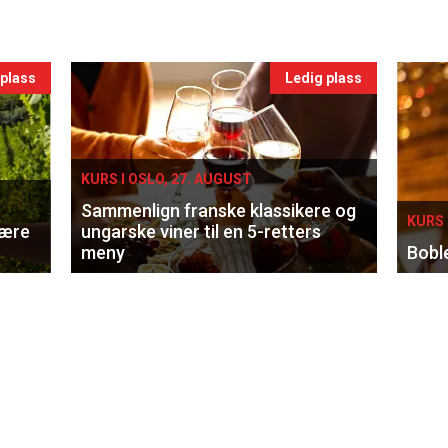
 plass
Ledig plass
KURS I OSLO, 27. AUGUST
Sammenlign franske klassikere og
KURS 
lære
ungarske viner til en 5-retters
meny
Bobl