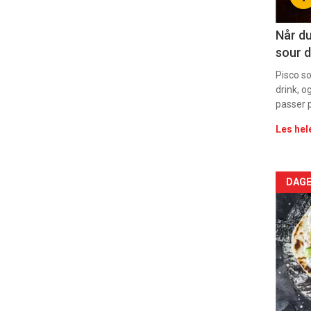
11
Dag
Når du
sour d
rett
Pisco s
drink, o
passer p
Les hel
Arti
DAGE
deta
-
sec
11