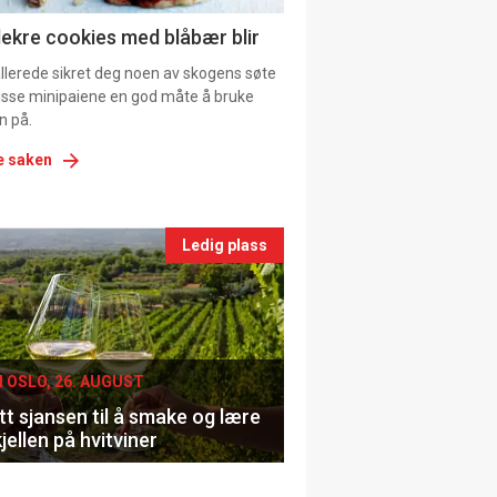
ns
lekre cookies med blåbær blir
allerede sikret deg noen av skogens søte
 disse minipaiene en god måte å bruke
n på.
e saken
nts
Ledig plass
le
I OSLO, 26. AUGUST
t sjansen til å smake og lære
jellen på hvitviner