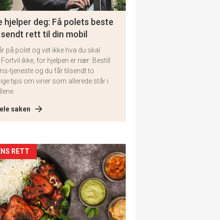
 hjelper deg: Få polets beste
 sendt rett til din mobil
år på polet og vet ikke hva du skal
 Fortvil ikke, for hjelpen er nær: Bestill
ms-tjeneste og du får tilsendt to
lige tips om viner som allerede står i
llene.
ele saken
kler
NS RETT
il
tion