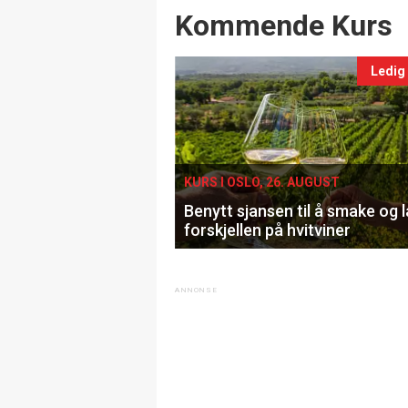
Events
Kommende Kurs
Ledig
KURS I OSLO, 26. AUGUST
Benytt sjansen til å smake og 
forskjellen på hvitviner