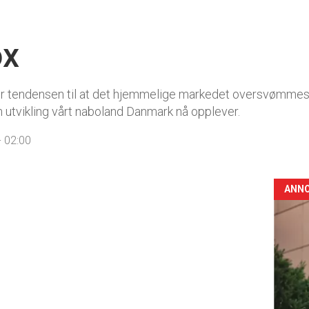
ox
over tendensen til at det hjemmelige markedet oversvømmes a
den utvikling vårt naboland Danmark nå opplever.
 02:00
ANN