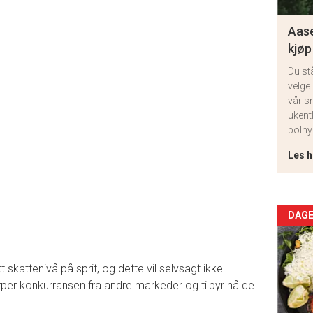
Aase
kjøp
Du st
velge.
vår s
ukent
polhy
Les h
Arti
DAGE
deta
 skattenivå på sprit, og dette vil selvsagt ikke
-
rper konkurransen fra andre markeder og tilbyr nå de
sec