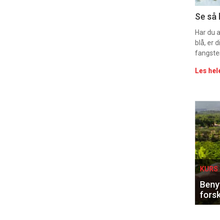
Uke
Se så 
vin
Har du 
blå, er
fangste
Les hel
Eve
sing
KURS 
Benyt
forsk