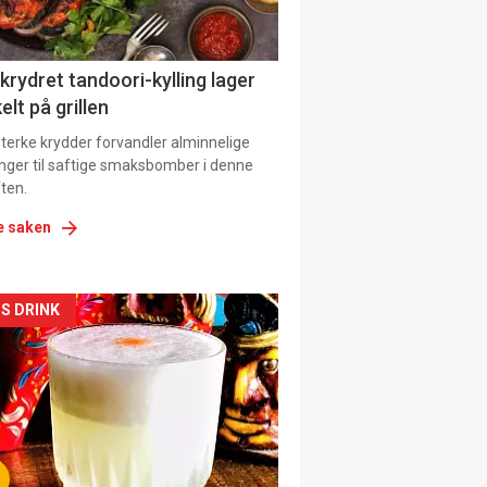
 krydret tandoori-kylling lager
elt på grillen
 sterke krydder forvandler alminnelige
inger til saftige smaksbomber i denne
ten.
e saken
kler
S DRINK
il
tion