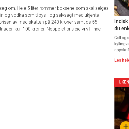
11
 seg om. Hele 5 liter rommer boksene som skal selges
gin og vodka som tilbys - og selvsagt med ukjente
Indisk
sprisen av med skatten på 240 kroner samt de 55
du enk
aden kun 100 kroner. Neppe et prisleie vi vil finne
Grill og
kyllingv
oppskrif
Les hel
Arti
UKEN
deta
-
sec
+