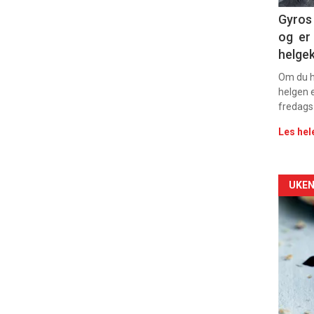
Dag
Gyros 
og er 
rett
helge
2
Om du ha
helgen e
fredags
Les hel
Arti
UKEN
deta
-
sec
11