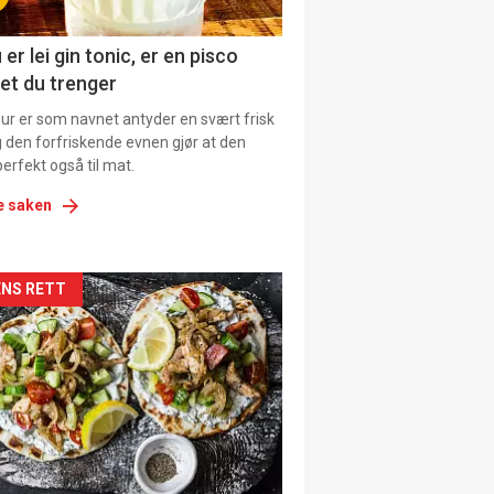
ens
 er lei gin tonic, er en pisco
et du trenger
our er som navnet antyder en svært frisk
g den forfriskende evnen gjør at den
erfekt også til mat.
e saken
kler
NS RETT
il
tion