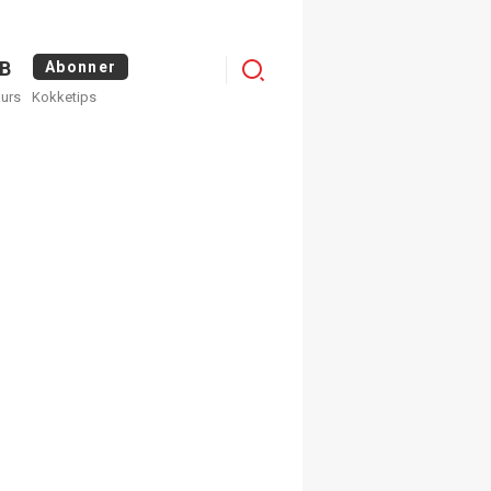
Logg
B
Abonner
kurs
Kokketips
inn
egistrer deg