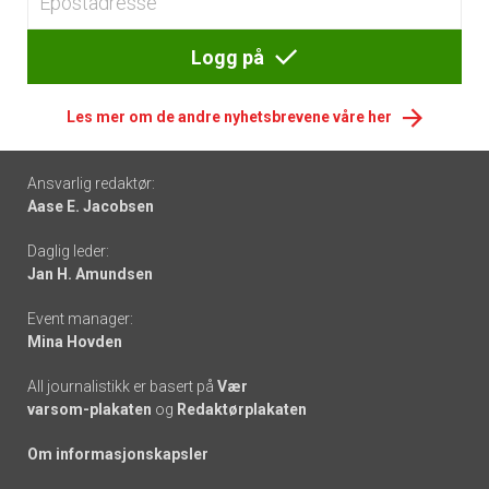
Logg på
Les mer om de andre nyhetsbrevene våre her
Footer
Ansvarlig redaktør:
Aase E. Jacobsen
-
Daglig leder:
links
Jan H. Amundsen
Event manager:
Mina Hovden
All journalistikk er basert på
Vær
varsom-plakaten
og
Redaktørplakaten
Om informasjonskapsler