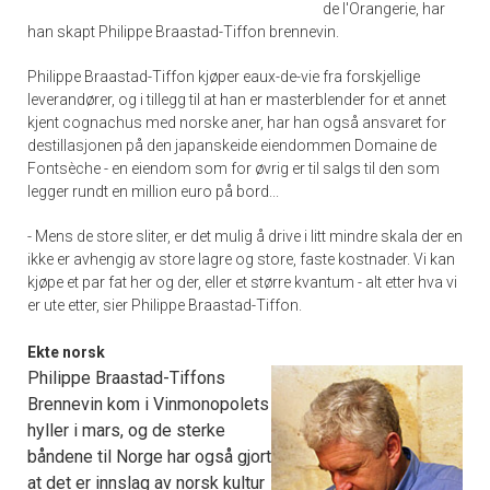
de l'Orangerie, har
han skapt Philippe Braastad-Tiffon brennevin.
Philippe Braastad-Tiffon kjøper eaux-de-vie fra forskjellige
leverandører, og i tillegg til at han er masterblender for et annet
kjent cognachus med norske aner, har han også ansvaret for
destillasjonen på den japanskeide eiendommen Domaine de
Fontsèche - en eiendom som for øvrig er til salgs til den som
legger rundt en million euro på bord...
- Mens de store sliter, er det mulig å drive i litt mindre skala der en
ikke er avhengig av store lagre og store, faste kostnader. Vi kan
kjøpe et par fat her og der, eller et større kvantum - alt etter hva vi
er ute etter, sier Philippe Braastad-Tiffon.
Ekte norsk
Philippe Braastad-Tiffons
Brennevin kom i Vinmonopolets
hyller i mars, og de sterke
båndene til Norge har også gjort
at det er innslag av norsk kultur