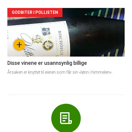
Forsiden
GODBITER I POLLISTEN
akkurat
nå
+
-
6
Disse vinene er usannsynlig billige
Årsaken er knyttet til eieren som får sin «lønn i himmelen».