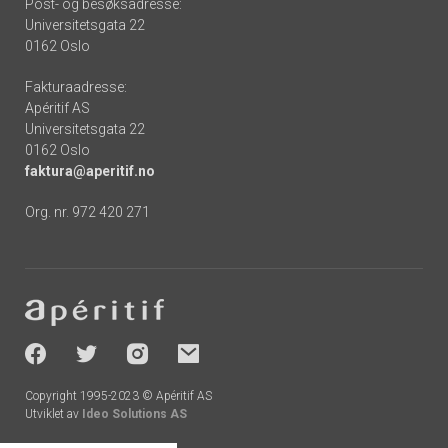
Post- og besøksadresse:
Universitetsgata 22
0162 Oslo
Fakturaadresse:
Apéritif AS
Universitetsgata 22
0162 Oslo
faktura@aperitif.no
Org. nr. 972 420 271
Footer
-
socials
Copyright 1995-2023 © Apéritif AS
Utviklet av
Ideo Solutions AS