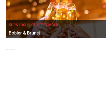
kan fritt velge hvilke du ønsker å få
tilsendt.
KURS I OSLO, 05. SEPTEMBER
Registrer deg
Bobler & Brunsj