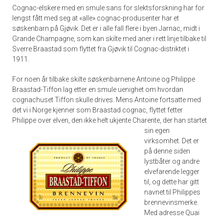
Cognac-elskere med en smule sans for slektsforskning har for
lengst fått med seg at «alle» cognac-produsenter har et
søskenbarn på Gjøvik. Det er i alle fall flere i byen Jarnac, midt i
Grande Champagne, som kan skilte med aner i rett linje tilbake til
Sverre Braastad som flyttet fra Gjøvik til Cognac-distriktet i
1911.
For noen år tilbake skilte søskenbarnene Antoine og Philippe
Braastad-Tiffon lag etter en smule uenighet om hvordan
cognachuset Tiffon skulle drives. Mens Antoine fortsatte med
det vi i Norge kjenner som Braastad cognac, flyttet fetter
Philippe over elven, den ikke helt ukjente Charente,
der han startet
sin egen
virksomhet. Det er
på denne siden
lystbåter og andre
elvefarende legger
til, og dette har gitt
navnet til Philippes
brennevinsmerke.
Med adresse Quai