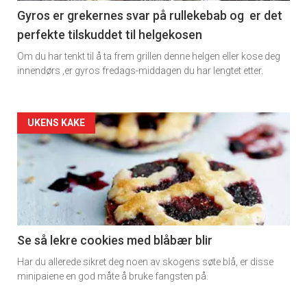
Gyros er grekernes svar på rullekebab og er det
perfekte tilskuddet til helgekosen
Om du har tenkt til å ta frem grillen denne helgen eller kose deg
innendørs ,er gyros fredags-middagen du har lengtet etter.
Forsiden
UKENS KAKE
akkurat
nå
-
2
Se så lekre cookies med blåbær blir
Har du allerede sikret deg noen av skogens søte blå, er disse
minipaiene en god måte å bruke fangsten på.