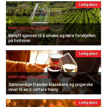
Ledig plass
KURS I OSLO, 26. AUGUST
Benytt sjansen til å smake og lære forskjellen
på hvitviner
Ledig plass
×
KURS I OSLO, 27. AUGUST
Sammenlign franske klassikere og ungarske
Få ukentlige nyhetsbrev fra
viner til en 5-retters meny
Apéritif
Ledig plass
Vi tilbyr flere ukentlige nyhetsbrev. Du