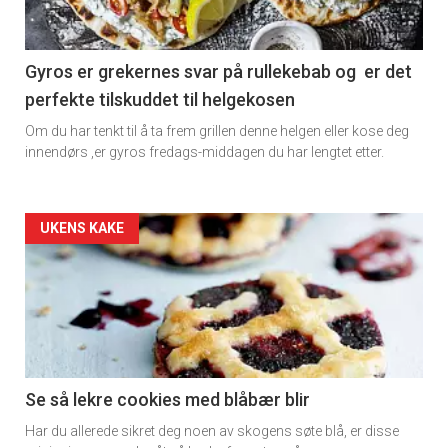
section
11
Gyros er grekernes svar på rullekebab og er det
perfekte tilskuddet til helgekosen
Om du har tenkt til å ta frem grillen denne helgen eller kose deg
innendørs ,er gyros fredags-middagen du har lengtet etter.
Artikler
UKENS KAKE
detail
-
section
11
Se så lekre cookies med blåbær blir
Har du allerede sikret deg noen av skogens søte blå, er disse
Dagens