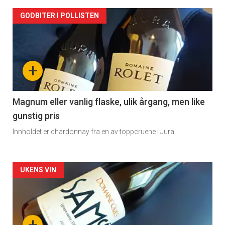
Forsiden
GODBITER I POLLISTEN
akkurat
nå
+
-
3
Magnum eller vanlig flaske, ulik årgang, men like
gunstig pris
Innholdet er chardonnay fra en av toppcruene i Jura.
Forsiden
UKENS VIN
akkurat
nå
+