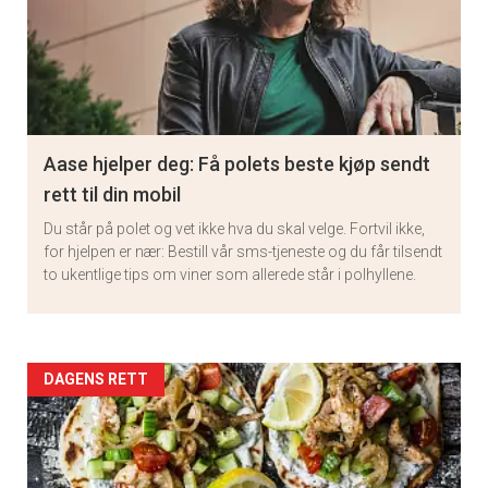
Aase hjelper deg: Få polets beste kjøp sendt
rett til din mobil
Du står på polet og vet ikke hva du skal velge. Fortvil ikke,
for hjelpen er nær: Bestill vår sms-tjeneste og du får tilsendt
to ukentlige tips om viner som allerede står i polhyllene.
Artikler
DAGENS RETT
detail
-