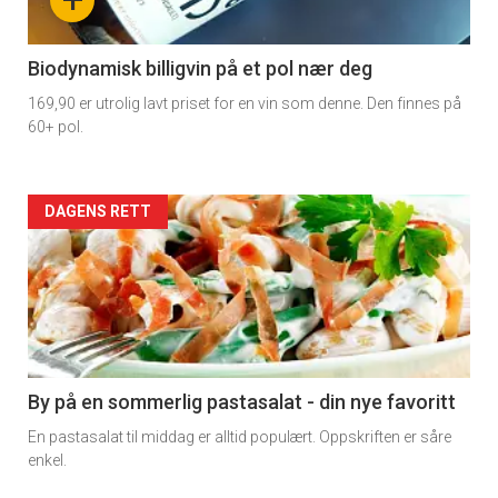
-
4
Biodynamisk billigvin på et pol nær deg
169,90 er utrolig lavt priset for en vin som denne. Den finnes på
60+ pol.
Forsiden
DAGENS RETT
akkurat
nå
-
5
By på en sommerlig pastasalat - din nye favoritt
En pastasalat til middag er alltid populært. Oppskriften er såre
enkel.