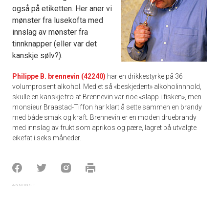
også på etiketten. Her aner vi
mønster fra lusekofta med
innslag av mønster fra
tinnknapper (eller var det
kanskje sølv?).
Philippe B. brennevin (42240)
har en drikkestyrke på 36
volumprosent alkohol. Med et så «beskjedent» alkoholinnhold,
skulle en kanskje tro at Brennevin var noe «slapp i fisken», men
monsieur Braastad-Tiffon har klart å sette sammen en brandy
med både smak og kraft. Brennevin er en moden druebrandy
med innslag av frukt som aprikos og pære, lagret på utvalgte
eikefat i seks måneder.