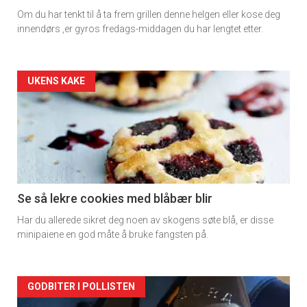
Om du har tenkt til å ta frem grillen denne helgen eller kose deg
innendørs ,er gyros fredags-middagen du har lengtet etter.
Forsiden
UKENS KAKE
akkurat
nå
-
2
Se så lekre cookies med blåbær blir
Har du allerede sikret deg noen av skogens søte blå, er disse
minipaiene en god måte å bruke fangsten på.
Forsiden
GODBITER I POLLISTEN