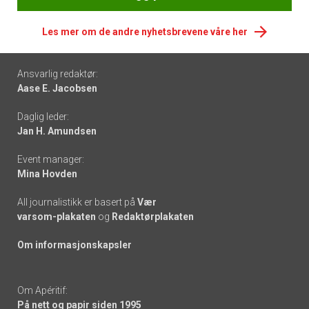
Les mer om de andre nyhetsbrevene våre her
Footer
Ansvarlig redaktør:
Aase E. Jacobsen
-
Daglig leder:
links
Jan H. Amundsen
Event manager:
Mina Hovden
All journalistikk er basert på
Vær
varsom-plakaten
og
Redaktørplakaten
Om informasjonskapsler
Om Apéritif:
På nett og papir siden 1995