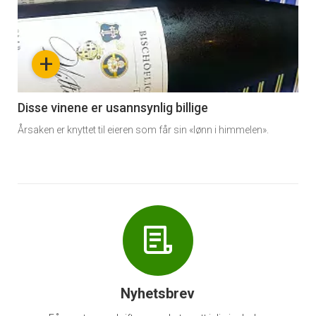
akkurat
nå
+
-
6
Disse vinene er usannsynlig billige
Årsaken er knyttet til eieren som får sin «lønn i himmelen».
Nyhetsbrev