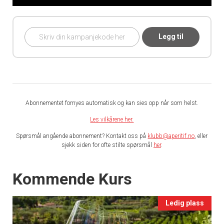
Legg til
Abonnementet fornyes automatisk og kan sies opp når som helst.
Les vilkårene her.
Spørsmål angående abonnement? Kontakt oss på
klubb@aperitif.no
, eller
sjekk siden for ofte stilte spørsmål
her
.
Events
Kommende Kurs
Ledig plass