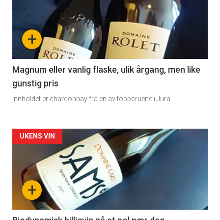
akkurat
nå
+
-
3
Magnum eller vanlig flaske, ulik årgang, men like
gunstig pris
Innholdet er chardonnay fra en av toppcruene i Jura.
Forsiden
UKENS VIN
akkurat
nå
+
-