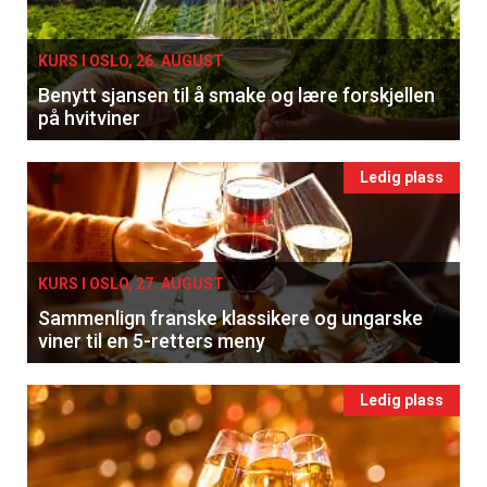
KURS I OSLO, 26. AUGUST
Benytt sjansen til å smake og lære forskjellen
på hvitviner
Ledig plass
KURS I OSLO, 27. AUGUST
Sammenlign franske klassikere og ungarske
viner til en 5-retters meny
Ledig plass