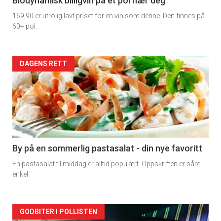
4
Biodynamisk billigvin på et pol nær deg
169,90 er utrolig lavt priset for en vin som denne. Den finnes på
60+ pol.
Forsiden
DAGENS RETT
akkurat
nå
-
5
By på en sommerlig pastasalat - din nye favoritt
En pastasalat til middag er alltid populært. Oppskriften er såre
enkel.
Forsiden
GODBITER I POLLISTEN