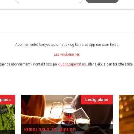
Abonnementet fornyes automatisk og kan sies opp når som helst.
Les vilkårene her.
gående abonnement? Kontakt oss på
klubb@aperitif.no
, eller sjekk siden for ofte stil
 plass
Ledig plass
KURS I OSLO, 27. AUGUST