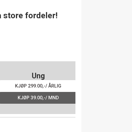
 store fordeler!
Ung
KJØP 299.00,-/ ÅRLIG
KJØP 39.00,-/ MND