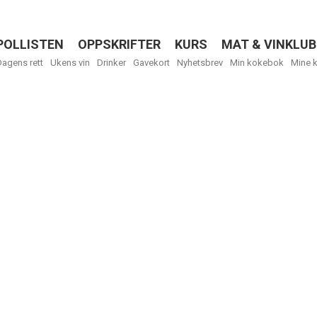
POLLISTEN
OPPSKRIFTER
KURS
MAT & VINKLUB
Menu
Dagens rett
Ukens vin
Drinker
Gavekort
Nyhetsbrev
Min kokebok
Mine 