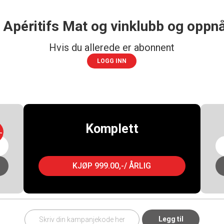
 Apéritifs Mat og vinklubb og oppnå
Hvis du allerede er abonnent
LOGG INN
Komplett
-
KJØP 999.00,-/ ÅRLIG
Legg til