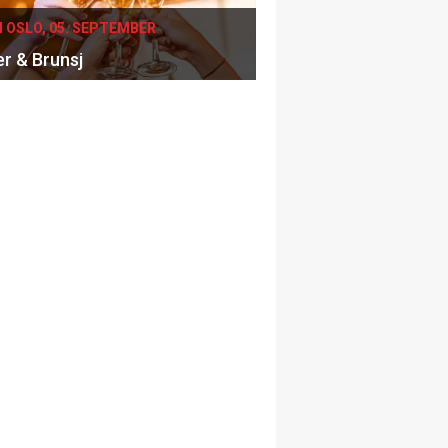
I OSLO, 05. SEPTEMBER
er & Brunsj