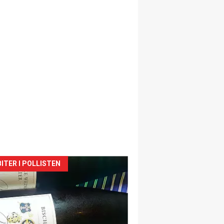
siden
ITER I POLLISTEN
urat