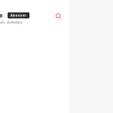
Logg
B
Abonner
kurs
Kokketips
inn