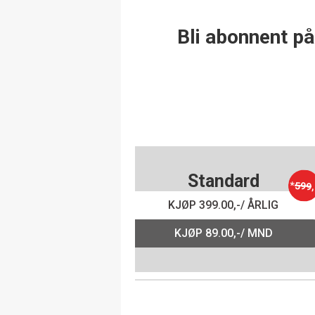
Bli abonnent på
Standard
*
599
,
KJØP 399.00,-/ ÅRLIG
KJØP 89.00,-/ MND