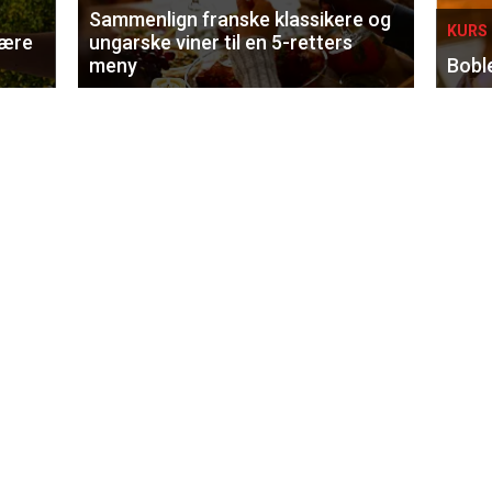
Sammenlign franske klassikere og
KURS 
lære
ungarske viner til en 5-retters
meny
Bobl