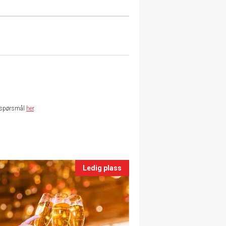
te spørsmål
her
.
Ledig plass