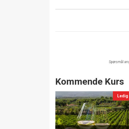
Spørsmål an
Events
Kommende Kurs
Ledig