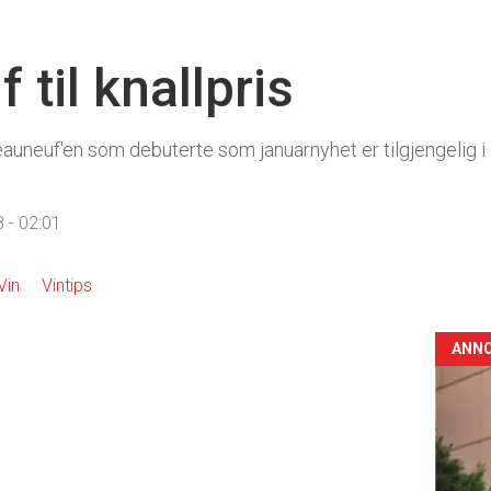
til knallpris
auneuf'en som debuterte som januarnyhet er tilgjengelig i
 - 02:01
Vin
Vintips
ANN