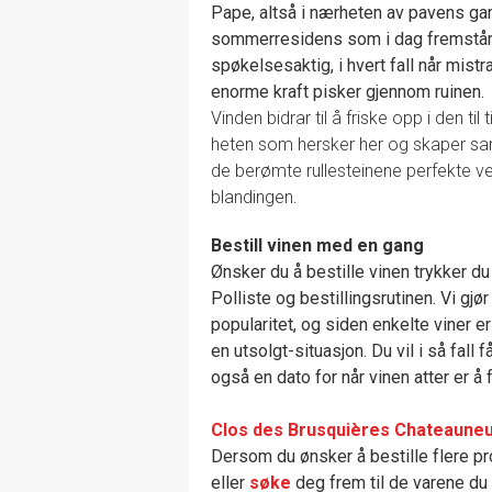
Pape, altså i nærheten av pavens g
sommerresidens som i dag fremstå
spøkelsesaktig, i hvert fall når mist
enorme kraft pisker gjennom ruinen.
Vinden bidrar til å friske opp i den til
heten som hersker her og skaper s
de berømte rullesteinene perfekte v
blandingen.
Bestill vinen med en gang
Ønsker du å bestille vinen trykker du 
Polliste og bestillingsrutinen. Vi g
popularitet, og siden enkelte viner e
en utsolgt-situasjon. Du vil i så fal
også en dato for når vinen atter er å f
Clos des Brusquières Chateauneu
Dersom du ønsker å bestille flere pro
eller
søke
deg frem til de varene du e