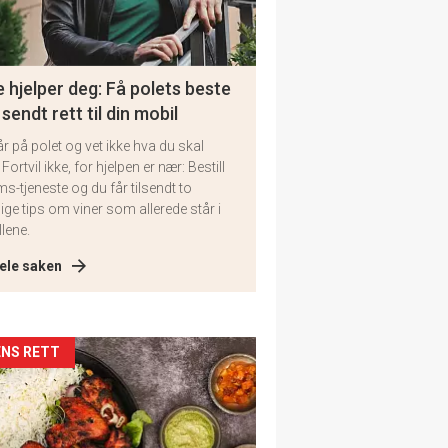
 hjelper deg: Få polets beste
 sendt rett til din mobil
år på polet og vet ikke hva du skal
 Fortvil ikke, for hjelpen er nær: Bestill
ms-tjeneste og du får tilsendt to
lige tips om viner som allerede står i
llene.
ele saken
kler
NS RETT
il