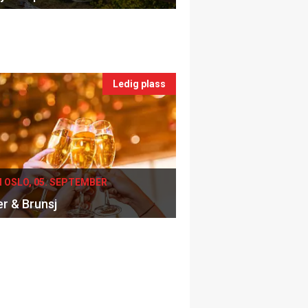
Ledig plass
I OSLO, 05. SEPTEMBER
er & Brunsj