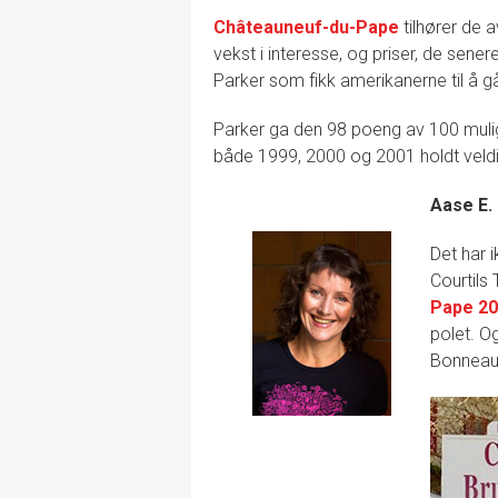
Châteauneuf-du-Pape
tilhører de 
vekst i interesse, og priser, de sen
Parker som fikk amerikanerne til å gå
Parker ga den 98 poeng av 100 muli
både 1999, 2000 og 2001 holdt veldig
Aase E.
Det har 
Courtils
Pape 20
polet. O
Bonneau 