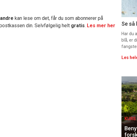
11
 andre
kan lese om det, får du som abonnerer på
Uke
Se så 
 postkassen din. Selvfølgelig helt
gratis
.
Les mer her
vin
Har du 
blå, er
fangste
Les hel
Eve
sing
KURS 
Benyt
forsk