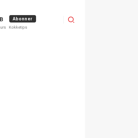
Logg
B
Abonner
kurs
Kokketips
inn
×
ge nyhetsbrev fra
Apéritif
 ukentlige nyhetsbrev. Du
 hvilke du ønsker å få
egistrer deg