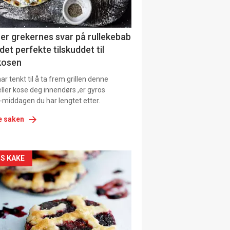
ens
er grekernes svar på rullekebab
det perfekte tilskuddet til
kosen
r tenkt til å ta frem grillen denne
ller kose deg innendørs ,er gyros
-middagen du har lengtet etter.
e saken
kler
S KAKE
il
tion