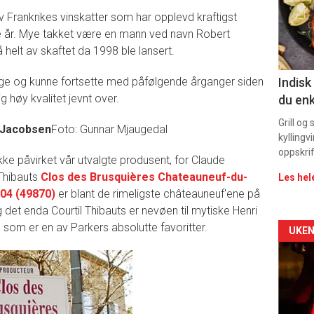
av Frankrikes vinskatter som har opplevd kraftigst
sec
ere år. Mye takket være en mann ved navn Robert
11
 helt av skaftet da 1998 ble lansert.
ge og kunne fortsette med påfølgende årganger siden
Indisk
 høy kvalitet jevnt over.
du enk
Grill og
 Jacobsen
Foto: Gunnar Mjaugedal
kyllingv
oppskrif
ikke påvirket vår utvalgte produsent, for Claude
 Thibauts
Clos des Brusquières Chateauneuf-du-
Les hel
04 (49870)
er blant de rimeligste châteauneuf'ene på
g det enda Courtil Thibauts er nevøen til mytiske Henri
som er en av Parkers absolutte favoritter.
Arti
UKEN
deta
-