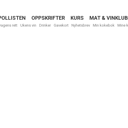
POLLISTEN
OPPSKRIFTER
KURS
MAT & VINKLUB
Menu
Dagens rett
Ukens vin
Drinker
Gavekort
Nyhetsbrev
Min kokebok
Mine 
Få ukentli
Vi tilbyr flere
kan fritt velge
tilsendt.
R