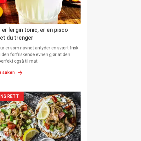
tion
ens
 er lei gin tonic, er en pisco
et du trenger
our er som navnet antyder en svært frisk
g den forfriskende evnen gjør at den
erfekt også til mat.
e saken
kler
NS RETT
il
tion