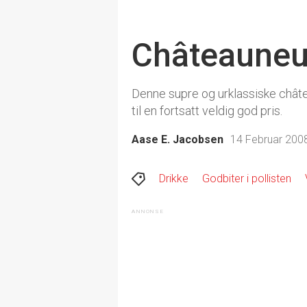
Châteauneuf 
Denne supre og urklassiske châte
til en fortsatt veldig god pris.
Aase E. Jacobsen
14 Februar 2008
Drikke
Godbiter i pollisten