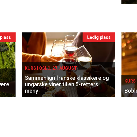
 plass
Ledig plass
KURS I OSLO, 27. AUGUST
Sammenlign franske klassikere og
KURS 
lære
ungarske viner til en 5-retters
meny
Bobl