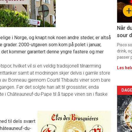
sec
+
11
Dag
Når du
sour d
elige i Norge, og knapt nok noen andre steder, er altså
rett
de grader. 2000-utgaven som kom på polet i januar,
Pisco s
drink, o
Og det kommer garantert denne yngre fastere og mer
passer p
tspor, hvilket vil si en veldig tradisjonell tilnærming
Les hel
nttanker samt at modningen skjer delvis i gamle store
ch av Bonneau gjennom Courtil Thibauts viner som bare
ngen. Før det solgte han alt til grossister, enda
Arti
DAGE
e i Châteauneuf-du-Pape til å tappe vinen sin i flaske
deta
-
med til dels svært
sec
 Châteauneuf-du-