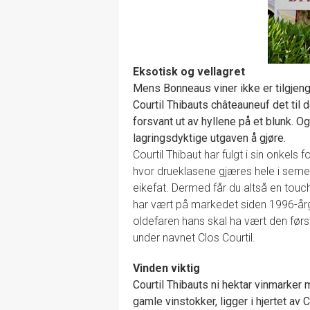
Eksotisk og vellagret
Mens Bonneaus viner ikke er tilgjeng
Courtil Thibauts châteauneuf det til 
forsvant ut av hyllene på et blunk. 
lagringsdyktige utgaven å gjøre.
Courtil Thibaut har fulgt i sin onkels fo
hvor drueklasene gjæres hele i seme
eikefat. Dermed får du altså en tou
har vært på markedet siden 1996-årga
oldefaren hans skal ha vært den først
under navnet Clos Courtil.
Vinden viktig
Courtil Thibauts ni hektar vinmarker 
gamle vinstokker, ligger i hjertet av