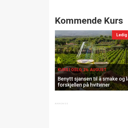
Events
Kommende Kurs
Ledig
KURS I OSLO, 26. AUGUST
Benytt sjansen til å smake og 
forskjellen på hvitviner