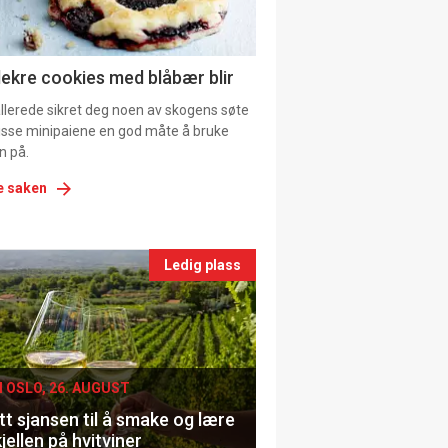
ns
lekre cookies med blåbær blir
allerede sikret deg noen av skogens søte
 disse minipaiene en god måte å bruke
n på.
e saken
nts
Ledig plass
le
I OSLO, 26. AUGUST
t sjansen til å smake og lære
jellen på hvitviner