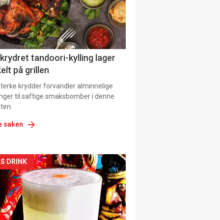
tion
 krydret tandoori-kylling lager
elt på grillen
 sterke krydder forvandler alminnelige
inger til saftige smaksbomber i denne
ten.
e saken
kler
S DRINK
il