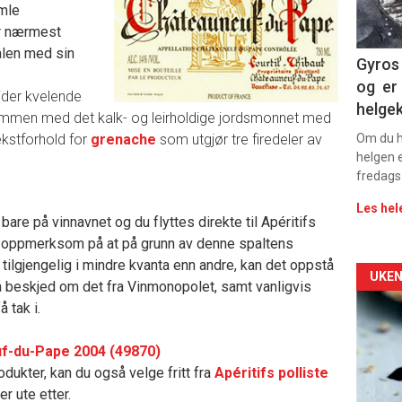
amle
11
r nærmest
ralen med sin
Dag
Gyros 
og er 
 tider kvelende
rett
helge
ammen med det kalk- og leirholdige jordsmonnet med
2
ekstforhold for
grenache
som utgjør tre firedeler av
Om du ha
helgen e
fredags
Les hel
bare på vinnavnet og du flyttes direkte til Apéritifs
jør oppmerksom på at på grunn av denne spaltens
r tilgjengelig i mindre kvanta enn andre, kan det oppstå
Arti
UKEN
l få beskjed om det fra Vinmonopolet, samt vanligvis
å tak i.
deta
-
f-du-Pape 2004 (49870)
dukter, kan du også velge fritt fra
Apéritifs polliste
sec
r ute etter.