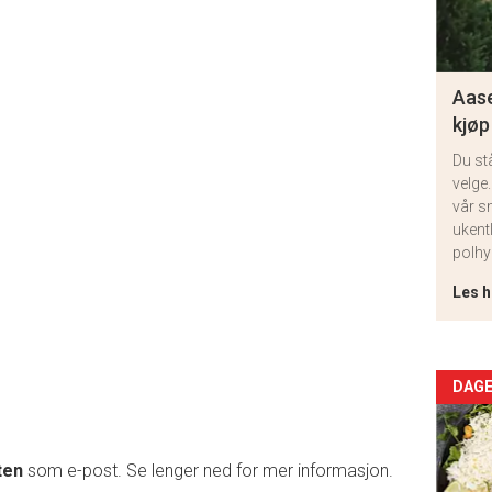
Aase
kjøp
Du st
velge.
vår s
ukent
polhy
Les h
Arti
DAGE
deta
ten
som e-post. Se lenger ned for mer informasjon.
-