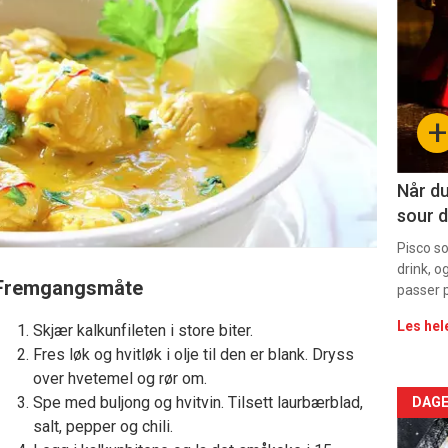
deta
-
sec
+
11
Dag
Når du
sour d
rett
Pisco s
drink, o
Fremgangsmåte
passer p
Les hel
Skjær kalkunfileten i store biter.
Fres løk og hvitløk i olje til den er blank. Dryss
over hvetemel og rør om.
Arti
Spe med buljong og hvitvin. Tilsett laurbærblad,
DAGE
salt, pepper og chili.