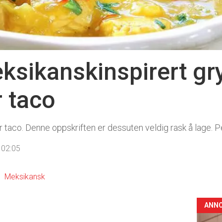
ksikanskinspirert gr
 taco
 taco. Denne oppskriften er dessuten veldig rask å lage. P
 02:05
Meksikansk
ANN