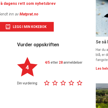
deta
Få dagens rett som nyhetsbrev
-
endt inn av
Matprat.no
sec
LEGG I MIN KOKEBOK
11
Uke
Se så 
Vurder oppskriften
vin
Har du 
blå, er
fangste
4/5
etter
28
anmeldelser
4
Les hel
Din vurdering:
Eve
sing