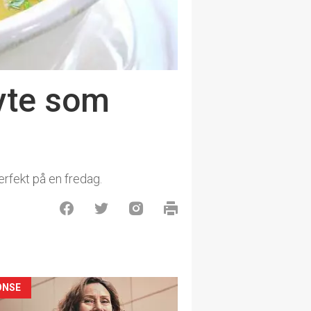
yte som
erfekt på en fredag.
ONSE