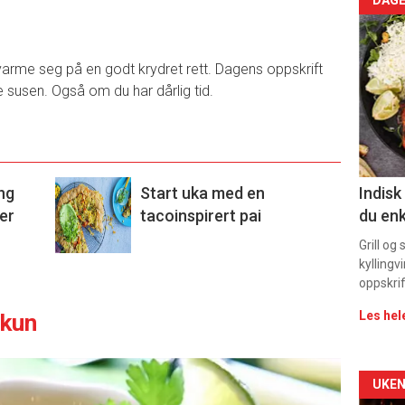
Arti
deta
varme seg på en godt krydret rett. Dagens oppskrift
-
e susen. Også om du har dårlig tid.
sec
11
ang
Start uka med en
Indisk
er
tacoinspirert pai
du enk
Grill og
kyllingv
oppskrif
Les hel
lkun
Arti
UKEN