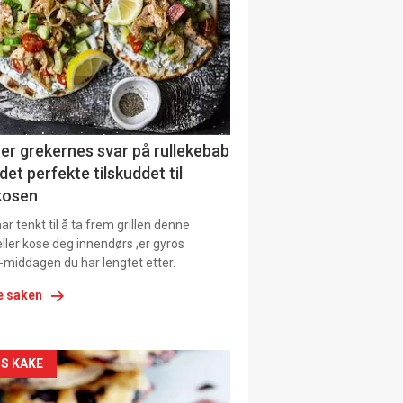
il
tion
ens
er grekernes svar på rullekebab
det perfekte tilskuddet til
kosen
r tenkt til å ta frem grillen denne
ller kose deg innendørs ,er gyros
-middagen du har lengtet etter.
e saken
kler
S KAKE