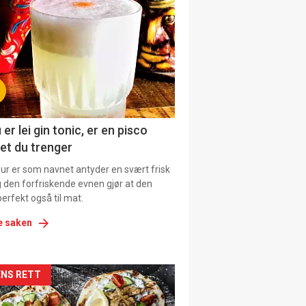
il
tion
ens
 er lei gin tonic, er en pisco
et du trenger
our er som navnet antyder en svært frisk
g den forfriskende evnen gjør at den
erfekt også til mat.
e saken
kler
NS RETT