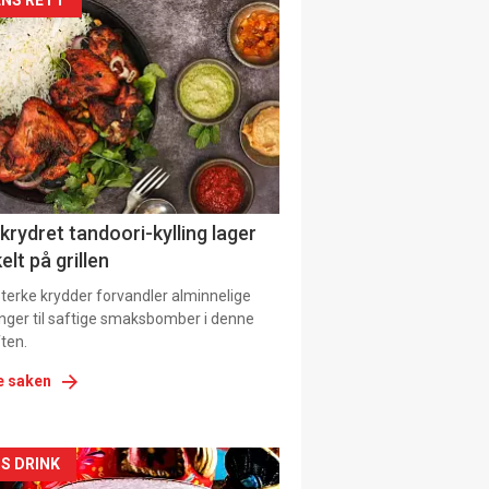
kler
il
tion
 krydret tandoori-kylling lager
elt på grillen
 sterke krydder forvandler alminnelige
inger til saftige smaksbomber i denne
ten.
e saken
kler
S DRINK