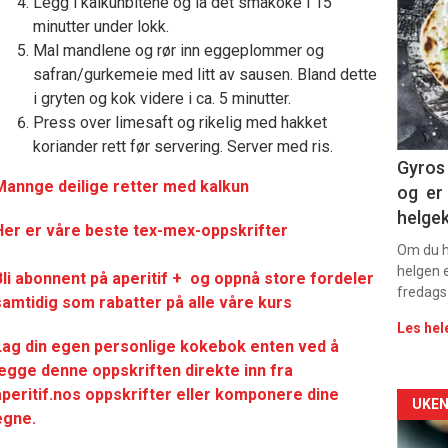
deta
Legg i kalkunbitene og la det småkoke i 15
minutter under lokk.
-
Mal mandlene og rør inn eggeplommer og
safran/gurkemeie med litt av sausen. Bland dette
sec
i gryten og kok videre i ca. 5 minutter.
11
Press over limesaft og rikelig med hakket
koriander rett før servering. Server med ris.
Dag
Gyros 
Mannge deilige retter med kalkun
og er 
rett
helge
Her er våre beste tex-mex-oppskrifter
2
Om du ha
helgen e
Bli abonnent på aperitif + og oppnå store fordeler
fredags
samtidig som rabatter på alle våre kurs
Les hel
Lag din egen personlige kokebok enten ved å
legge denne oppskriften direkte inn fra
aperitif.nos oppskrifter eller komponere dine
Arti
UKEN
egne.