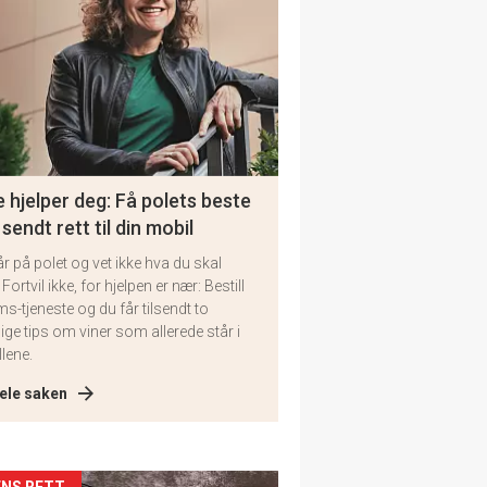
 hjelper deg: Få polets beste
 sendt rett til din mobil
år på polet og vet ikke hva du skal
 Fortvil ikke, for hjelpen er nær: Bestill
ms-tjeneste og du får tilsendt to
lige tips om viner som allerede står i
llene.
ele saken
NS RETT