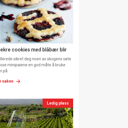
il
tion
ns
lekre cookies med blåbær blir
allerede sikret deg noen av skogens søte
 disse minipaiene en god måte å bruke
n på.
e saken
nts
Ledig plass
le