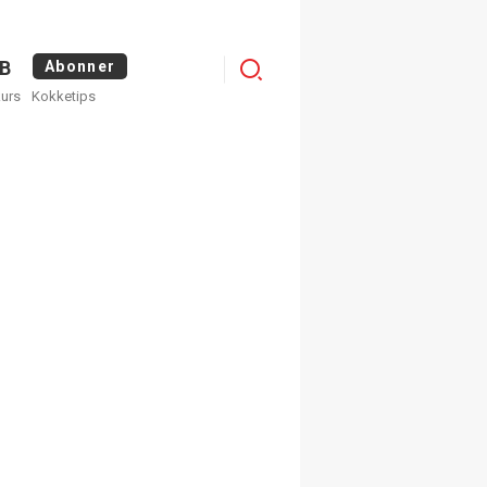
Logg
B
Abonner
kurs
Kokketips
inn
×
ge nyhetsbrev fra
Apéritif
 ukentlige nyhetsbrev. Du
 hvilke du ønsker å få
egistrer deg