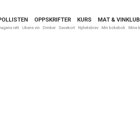
POLLISTEN
OPPSKRIFTER
KURS
MAT & VINKLUB
Menu
Dagens rett
Ukens vin
Drinker
Gavekort
Nyhetsbrev
Min kokebok
Mine 
Få ukentli
Vi tilbyr flere
kan fritt velge
tilsendt.
R