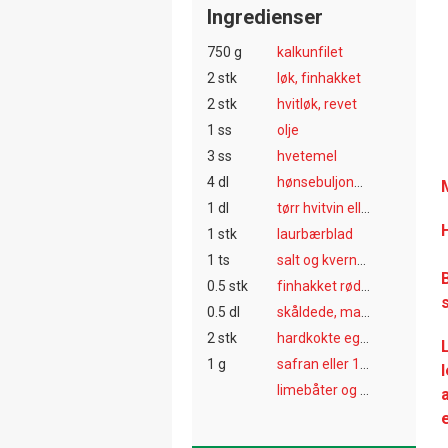
Ingredienser
750 g
kalkunfilet
2 stk
løk, finhakket
2 stk
hvitløk, revet
1 ss
olje
3 ss
hvetemel
4 dl
hønsebuljong (terning + vann)
1 dl
tørr hvitvin eller eplejus
1 stk
laurbærblad
1 ts
salt og kvernet pepper
0.5 stk
finhakket rød chili
0.5 dl
skåldede, malte mandler (kan sløyfes)
2 stk
hardkokte eggeplommer (kan sløyfes)
1 g
safran eller 1 ts gurkemeie
limebåter og korianderblader