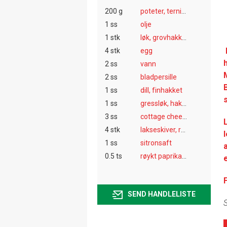
200 g
poteter, terninger
1 ss
olje
1 stk
løk, grovhakket
4 stk
egg
2 ss
vann
2 ss
bladpersille
1 ss
dill, finhakket
1 ss
gressløk, hakket
3 ss
cottage cheese
4 stk
lakseskiver, røkte
1 ss
sitronsaft
0.5 ts
røykt paprikapulver
SEND HANDLELISTE
S