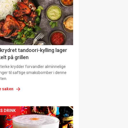
il
tion
 krydret tandoori-kylling lager
elt på grillen
 sterke krydder forvandler alminnelige
inger til saftige smaksbomber i denne
ten.
e saken
kler
S DRINK
il