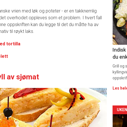
deta
panske vrien med løk og poteter - er en takknemlig
-
det overhodet oppleves som et problem. I hvert fall
nne oppskriften kan du legge til det du måtte ha av
sec
ativ til røykt laks.
11
ed tortilla
Indisk
lett
du enk
Grill og
kyllingv
ll av sjømat
oppskrif
Les hel
Arti
UKEN
deta