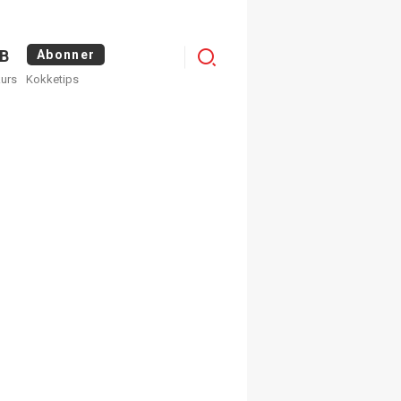
Logg
B
Abonner
kurs
Kokketips
inn