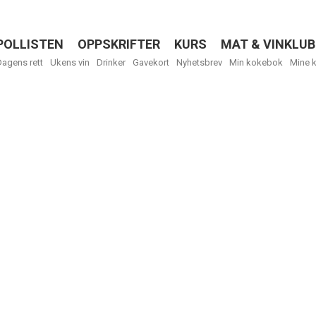
POLLISTEN
OPPSKRIFTER
KURS
MAT & VINKLUB
Menu
Dagens rett
Ukens vin
Drinker
Gavekort
Nyhetsbrev
Min kokebok
Mine 