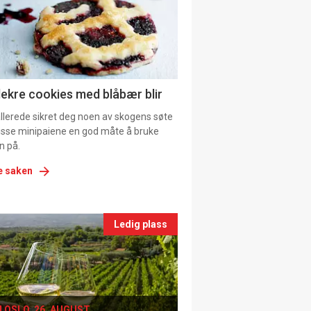
tion
ns
lekre cookies med blåbær blir
allerede sikret deg noen av skogens søte
 disse minipaiene en god måte å bruke
n på.
e saken
nts
Ledig plass
le
I OSLO, 26. AUGUST