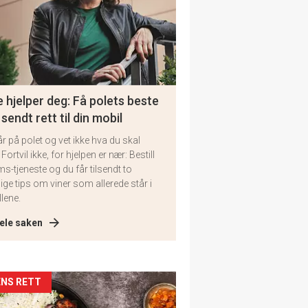
 hjelper deg: Få polets beste
 sendt rett til din mobil
år på polet og vet ikke hva du skal
 Fortvil ikke, for hjelpen er nær: Bestill
ms-tjeneste og du får tilsendt to
lige tips om viner som allerede står i
llene.
ele saken
kler
NS RETT