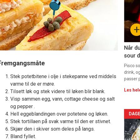
-
sec
+
11
Dag
Når du
sour d
rett
Fremgangsmåte
Pisco s
drink, o
Stek potetbitene i olje i stekepanne ved middels
passer p
varme til de er møre.
Les hel
Tilsett løk og stek videre til løken blir blank.
Visp sammen egg, vann, cottage cheese og salt
og pepper .
Arti
Hell eggeblandingen over potetene og løken.
DAGE
Stek tortillaen på svak varme til den er stivnet.
deta
Skjær den i skiver som deles på langs.
Bland fyllet.