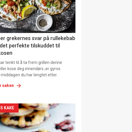
tion
ens
er grekernes svar på rullekebab
det perfekte tilskuddet til
kosen
r tenkt til å ta frem grillen denne
ller kose deg innendørs ,er gyros
-middagen du har lengtet etter.
e saken
kler
S KAKE
il