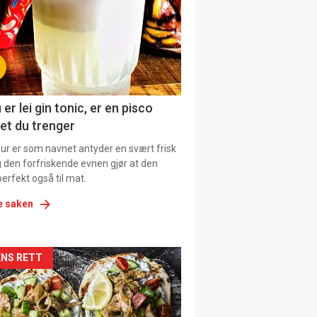
tion
ens
 er lei gin tonic, er en pisco
et du trenger
our er som navnet antyder en svært frisk
g den forfriskende evnen gjør at den
erfekt også til mat.
e saken
kler
NS RETT
il