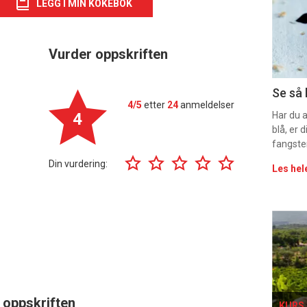
-
LEGG I MIN KOKEBOK
sec
Vurder oppskriften
11
Uke
Se så 
4/5
etter
24
anmeldelser
vin
4
Har du 
blå, er
fangste
Din vurdering:
Les hel
Eve
sing
 oppskriften
KURS 