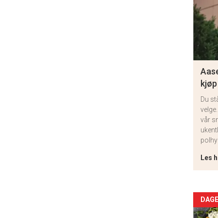
Aase
kjøp
Du st
velge.
vår s
ukent
polhy
Les h
Arti
DAGE