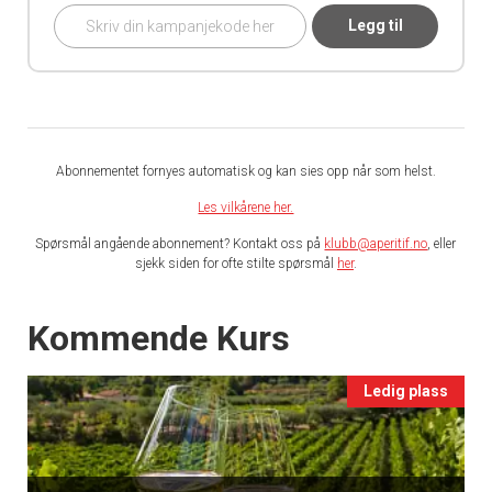
Legg til
Abonnementet fornyes automatisk og kan sies opp når som helst.
Les vilkårene her.
Spørsmål angående abonnement? Kontakt oss på
klubb@aperitif.no
, eller
sjekk siden for ofte stilte spørsmål
her
.
Events
Kommende Kurs
Ledig plass