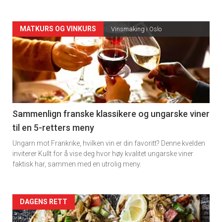
Forsiden
MATKURS OG VINKURS
Vinsmaking i Oslo
akkurat
nå
-
5
Sammenlign franske klassikere og ungarske viner
til en 5-retters meny
Ungarn mot Frankrike, hvilken vin er din favoritt? Denne kvelden
inviterer Kullt for å vise deg hvor høy kvalitet ungarske viner
faktisk har, sammen med en utrolig meny.
Forsiden
DAGENS RETT