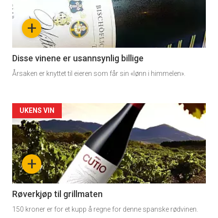
nå
+
-
3
Disse vinene er usannsynlig billige
Årsaken er knyttet til eieren som får sin «lønn i himmelen».
Forsiden
UKENS VIN
akkurat
nå
+
-
4
Røverkjøp til grillmaten
150 kroner er for et kupp å regne for denne spanske rødvinen.