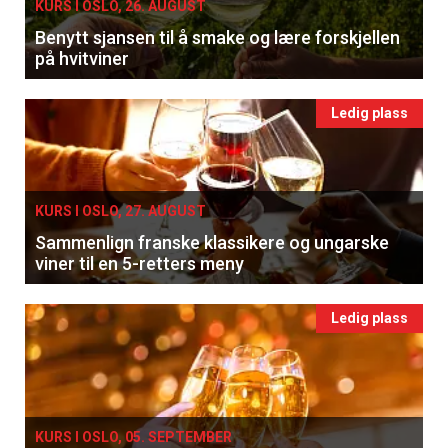
KURS I OSLO, 26. AUGUST
Benytt sjansen til å smake og lære forskjellen
på hvitviner
Ledig plass
KURS I OSLO, 27. AUGUST
Sammenlign franske klassikere og ungarske
viner til en 5-retters meny
Ledig plass
KURS I OSLO, 05. SEPTEMBER