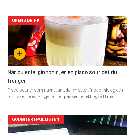
Forsiden
UKENS DRINK
akkurat
nå
+
-
2
Når du er lei gin tonic, er en pisco sour det du
trenger
Pisco sour er som navnet antyder en svært frisk drink, og den
forfriskende evnen gjør at den passer perfekt også til mat.
Forsiden
GODBITER I POLLISTEN
akkurat