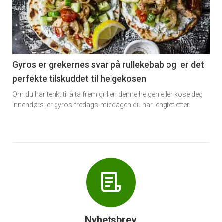
akkurat
nå
-
6
Gyros er grekernes svar på rullekebab og er det
perfekte tilskuddet til helgekosen
Om du har tenkt til å ta frem grillen denne helgen eller kose deg
innendørs ,er gyros fredags-middagen du har lengtet etter.
Nyhetsbrev