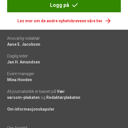
Logg på
Les mer om de andre nyhetsbrevene våre her
Footer
Ansvarlig redaktør:
Aase E. Jacobsen
-
Daglig leder:
links
Jan H. Amundsen
Event manager:
Mina Hovden
All journalistikk er basert på
Vær
varsom-plakaten
og
Redaktørplakaten
Om informasjonskapsler
Om Apéritif: