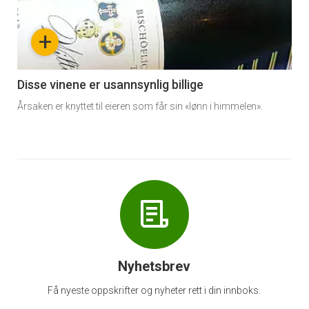
nå
+
-
6
Disse vinene er usannsynlig billige
Årsaken er knyttet til eieren som får sin «lønn i himmelen».
Nyhetsbrev
Få nyeste oppskrifter og nyheter rett i din innboks.