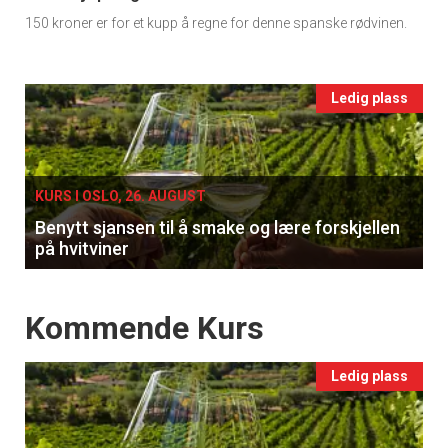
150 kroner er for et kupp å regne for denne spanske rødvinen.
Ukens
vin
Events
Ledig plass
single
KURS I OSLO, 26. AUGUST
Benytt sjansen til å smake og lære forskjellen
på hvitviner
×
Events
Kommende Kurs
Få ukentlige nyhetsbrev fra
Apéritif
Ledig plass
Vi tilbyr flere ukentlige nyhetsbrev. Du
kan fritt velge hvilke du ønsker å få
tilsendt.