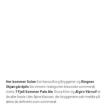
Her kommer Solen
fra Hansa Borg Bryggerier og
Ringnes
Skjærgårdpils
ble vinnere i kategorien klassiske sommerøl,
mens
7 Fjell Sommer Pale Ale
, Rosa Kinn og
Ægirs Vårsol!
er
de aller beste i den åpne klassen, der bryggeriene selv meldte på
ølene de definerte som sommerøl.