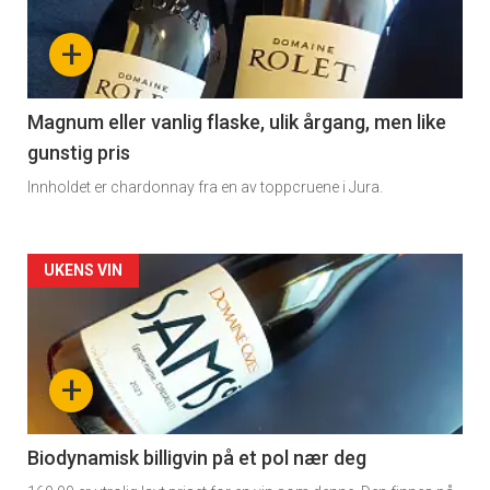
nå
+
-
3
Magnum eller vanlig flaske, ulik årgang, men like
gunstig pris
Innholdet er chardonnay fra en av toppcruene i Jura.
Forsiden
UKENS VIN
akkurat
nå
+
-
4
Biodynamisk billigvin på et pol nær deg