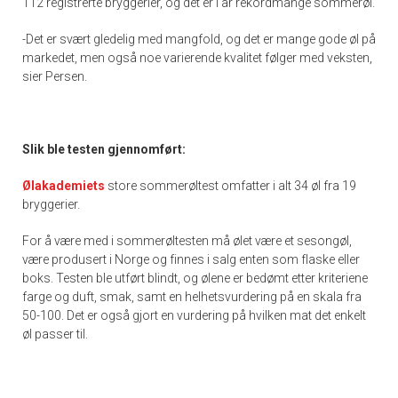
112 registrerte bryggerier, og det er i år rekordmange sommerøl.
-Det er svært gledelig med mangfold, og det er mange gode øl på
markedet, men også noe varierende kvalitet følger med veksten,
sier Persen.
Slik ble testen gjennomført:
Ølakademiets
store sommerøltest omfatter i alt 34 øl fra 19
bryggerier.
For å være med i sommerøltesten må ølet være et sesongøl,
være produsert i Norge og finnes i salg enten som flaske eller
boks. Testen ble utført blindt, og ølene er bedømt etter kriteriene
farge og duft, smak, samt en helhetsvurdering på en skala fra
50-100. Det er også gjort en vurdering på hvilken mat det enkelt
øl passer til.