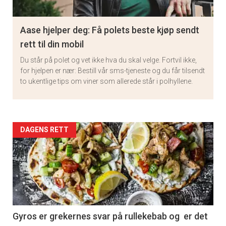
Aase hjelper deg: Få polets beste kjøp sendt
rett til din mobil
Du står på polet og vet ikke hva du skal velge. Fortvil ikke,
for hjelpen er nær: Bestill vår sms-tjeneste og du får tilsendt
to ukentlige tips om viner som allerede står i polhyllene.
Artikler
DAGENS RETT
detail
-
section
11
Gyros er grekernes svar på rullekebab og er det