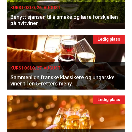
KURS I OSLO, 26. AUGUST
Benytt sjansen til å smake og lære forskjellen
Registrer deg
på hvitviner
Ledig plass
KURS I OSLO, 27. AUGUST
Sammenlign franske klassikere og ungarske
viner til en 5-retters meny
Ledig plass