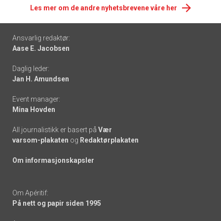
Les mer om de andre nyhetsbrevene våre her
Footer
Ansvarlig redaktør:
Aase E. Jacobsen
-
Daglig leder:
links
Jan H. Amundsen
Event manager:
Mina Hovden
All journalistikk er basert på
Vær
varsom-plakaten
og
Redaktørplakaten
Om informasjonskapsler
Om Apéritif:
På nett og papir siden 1995