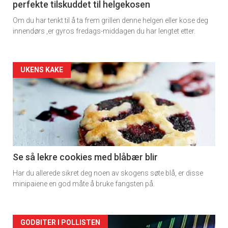
perfekte tilskuddet til helgekosen
Om du har tenkt til å ta frem grillen denne helgen eller kose deg
innendørs ,er gyros fredags-middagen du har lengtet etter.
Artikler
UKENS KAKE
detail
-
section
11
Se så lekre cookies med blåbær blir
Har du allerede sikret deg noen av skogens søte blå, er disse
Dagens
minipaiene en god måte å bruke fangsten på.
rett
Artikler
GODBITER I POLLISTEN