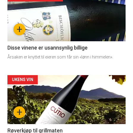
detail
-
+
section
11
Disse vinene er usannsynlig billige
Årsaken er knyttet til eieren som får sin «lønn i himmelen».
Dagens
rett
Artikler
UKENS VIN
2
detail
-
+
section
11
Røverkjøp til grillmaten