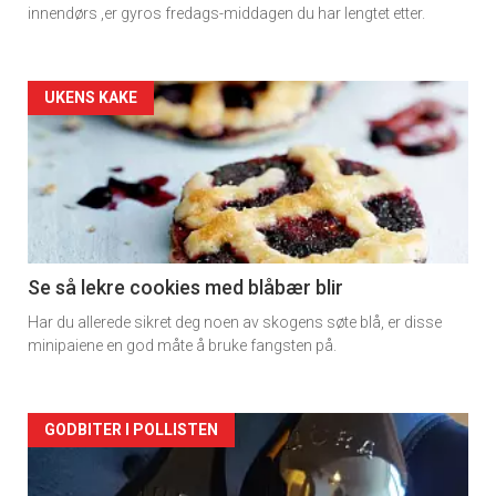
innendørs ,er gyros fredags-middagen du har lengtet etter.
Forsiden
UKENS KAKE
akkurat
nå
-
2
Se så lekre cookies med blåbær blir
Har du allerede sikret deg noen av skogens søte blå, er disse
minipaiene en god måte å bruke fangsten på.
Forsiden
GODBITER I POLLISTEN
akkurat