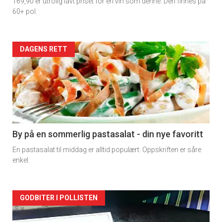
169,90 er utrolig lavt priset for en vin som denne. Den finnes på
60+ pol.
Forsiden
DAGENS RETT
akkurat
nå
-
5
By på en sommerlig pastasalat - din nye favoritt
En pastasalat til middag er alltid populært. Oppskriften er såre
enkel.
Forsiden
GODBITER I POLLISTEN
akkurat