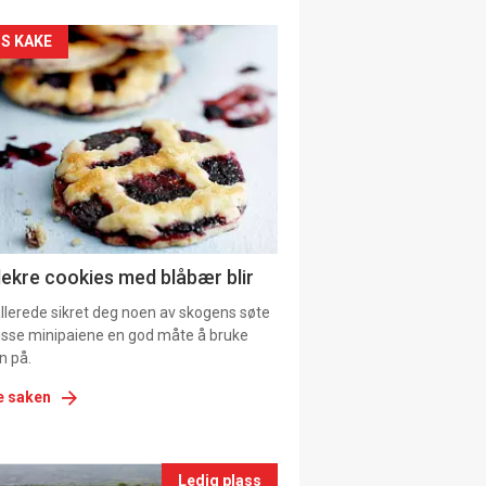
kler
S KAKE
il
tion
ns
lekre cookies med blåbær blir
allerede sikret deg noen av skogens søte
 disse minipaiene en god måte å bruke
n på.
e saken
nts
Ledig plass