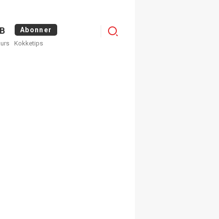
Logg
B
Abonner
kurs
Kokketips
inn
×
ge nyhetsbrev fra
Apéritif
 ukentlige nyhetsbrev. Du
 hvilke du ønsker å få
egistrer deg