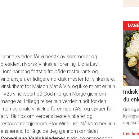
Arti
DAGE
deta
-
Denne kvelden får vi besøk av sommelier og
president i Norsk Vinkelnerforening, Liora Levi.
sec
Liora har lang fartstid fra både restaurant- og
11
vinbransjen, er tidligere nordisk mester for vinkelnere,
vinskribent for Maison Mat & Vin, og ikke minst er hun
Indisk
TV2s vinekspert på God morgen Norge gjennom
du enk
mange år. I tillegg reiser hun verden rundt for den
internasjonale vinkelnerforeningen ASI og sørger for
Grill og
at vi får tips om verdens beste vinbarer og
kyllingv
oppskrif
restauranter gjennom Star Wine List. Nå kommer hun
ens ærend for å guide deg gjennom området
Les hel
Conegliano Valdobbiadenes
nydelige proseccoer.