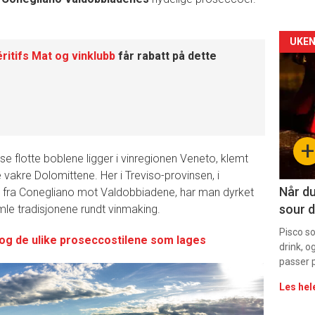
Arti
UKEN
ritifs Mat og vinklubb
får rabatt på dette
deta
-
sec
+
se flotte boblene ligger i vinregionen Veneto, klemt
11
 vakre Dolomittene. Her i Treviso-provinsen, i
Dag
Når du
 fra Conegliano mot Valdobbiadene, har man dyrket
sour d
mle tradisjonene rundt vinmaking.
rett
Pisco s
og de ulike proseccostilene som lages
drink, o
passer p
Les hel