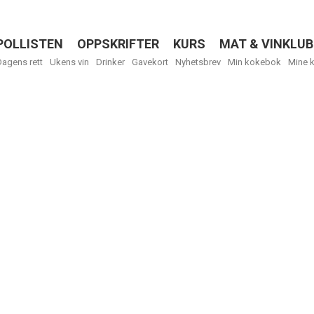
POLLISTEN
OPPSKRIFTER
KURS
MAT & VINKLUB
Menu
Dagens rett
Ukens vin
Drinker
Gavekort
Nyhetsbrev
Min kokebok
Mine 
Få ukentli
Vi tilbyr flere
kan fritt velge
tilsendt.
R