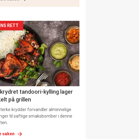
kler
NS RETT
il
tion
 krydret tandoori-kylling lager
elt på grillen
 sterke krydder forvandler alminnelige
inger til saftige smaksbomber i denne
ten.
e saken