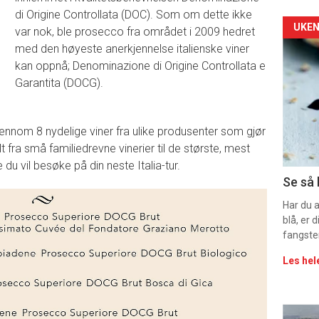
di Origine Controllata (DOC). Som om dette ikke
Arti
UKEN
var nok, ble prosecco fra området i 2009 hedret
med den høyeste anerkjennelse italienske viner
deta
kan oppnå; Denominazione di Origine Controllata e
Garantita (DOCG).
-
sec
nnom 8 nydelige viner fra ulike produsenter som gjør
11
lt fra små familiedrevne vinerier til de største, mest
 du vil besøke på din neste Italia-tur.
Uke
Se så 
vin
Har du 
blå, er
fangste
Les hel
Eve