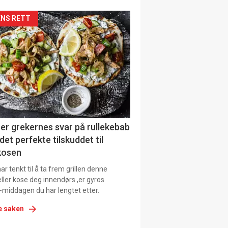
kler
NS RETT
il
tion
ens
er grekernes svar på rullekebab
det perfekte tilskuddet til
kosen
r tenkt til å ta frem grillen denne
ller kose deg innendørs ,er gyros
-middagen du har lengtet etter.
e saken