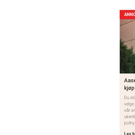
ANN
Aase
kjøp
Du st
velge.
vår s
ukent
polhy
Les h