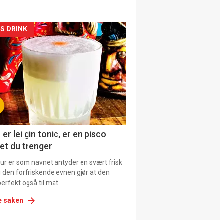
kler
S DRINK
il
tion
ens
 er lei gin tonic, er en pisco
et du trenger
our er som navnet antyder en svært frisk
g den forfriskende evnen gjør at den
erfekt også til mat.
e saken