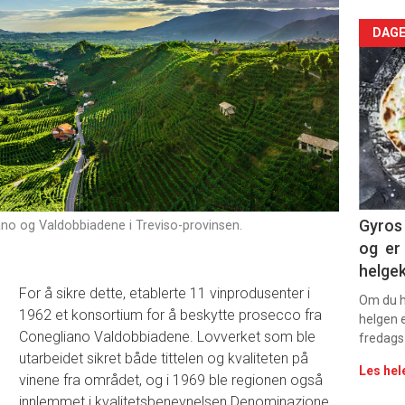
Arti
DAGE
deta
-
sec
11
Dag
Gyros 
o og Valdobbiadene i Treviso-provinsen.
og er 
rett
helge
For å sikre dette, etablerte 11 vinprodusenter i
2
Om du ha
1962 et konsortium for å beskytte prosecco fra
helgen e
Conegliano Valdobbiadene. Lovverket som ble
fredags
utarbeidet sikret både tittelen og kvaliteten på
Les hel
vinene fra området, og i 1969 ble regionen også
innlemmet i kvalitetsbenevnelsen Denominazione