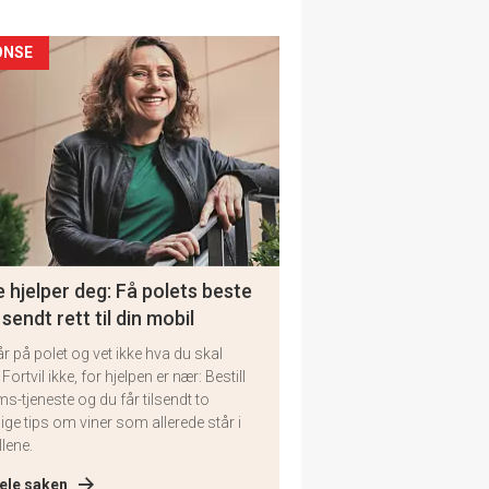
ONSE
 hjelper deg: Få polets beste
 sendt rett til din mobil
år på polet og vet ikke hva du skal
 Fortvil ikke, for hjelpen er nær: Bestill
ms-tjeneste og du får tilsendt to
lige tips om viner som allerede står i
llene.
ele saken