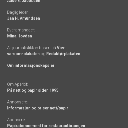
Aase E. Jacobsen
-
Daglig leder:
links
Jan H. Amundsen
Event manager:
Mina Hovden
All journalistikk er basert på
Vær
varsom-plakaten
og
Redaktørplakaten
Om informasjonskapsler
Om Apéritif:
På nett og papir siden 1995
Annonsere:
Informasjon og priser nett/papir
Abonnere:
Papirabonnement for restaurantbransjen