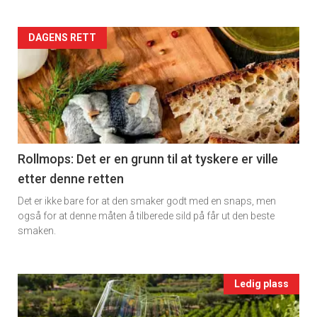
rett
2
Artikler
DAGENS RETT
detail
-
section
11
Rollmops: Det er en grunn til at tyskere er ville
etter denne retten
Ukens
Det er ikke bare for at den smaker godt med en snaps, men
vin
også for at denne måten å tilberede sild på får ut den beste
smaken.
Events
Ledig plass