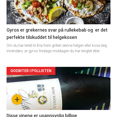
nå
-
2
Gyros er grekernes svar på rullekebab og er det
perfekte tilskuddet til helgekosen
Om du har tenkt til å ta frem grillen denne helgen eller kose deg
innendørs ,er gyros fredags-middagen du har lengtet etter.
Forsiden
GODBITER I POLLISTEN
akkurat
nå
+
-
3
Disse vinene er usannsynlig billige