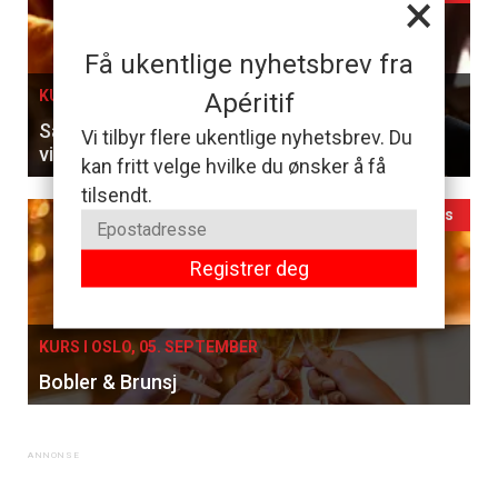
×
Få ukentlige nyhetsbrev fra
KURS I OSLO, 27. AUGUST
Apéritif
Sammenlign franske klassikere og ungarske
Vi tilbyr flere ukentlige nyhetsbrev. Du
viner til en 5-retters meny
kan fritt velge hvilke du ønsker å få
tilsendt.
Ledig plass
Registrer deg
KURS I OSLO, 05. SEPTEMBER
Bobler & Brunsj