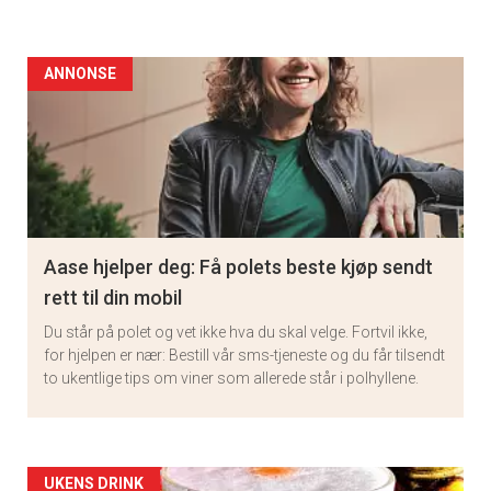
ANNONSE
Aase hjelper deg: Få polets beste kjøp sendt
rett til din mobil
Du står på polet og vet ikke hva du skal velge. Fortvil ikke,
for hjelpen er nær: Bestill vår sms-tjeneste og du får tilsendt
to ukentlige tips om viner som allerede står i polhyllene.
Artikler
UKENS DRINK