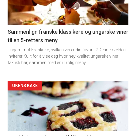
nå
-
5
Sammenlign franske klassikere og ungarske viner
til en 5-retters meny
Ungarn mot Frankrike, hvilken vin er din favoritt? Denne kvelden
inviterer Kullt for å vise deg hvor høy kvalitet ungarske viner
faktisk har, sammen med en utrolig meny.
Forsiden
UKENS KAKE
akkurat
nå
-