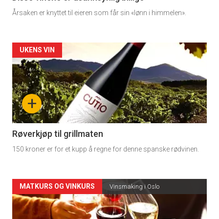
Årsaken er knyttet til eieren som får sin «lønn i himmelen».
Forsiden
UKENS VIN
akkurat
nå
+
-
4
Røverkjøp til grillmaten
150 kroner er for et kupp å regne for denne spanske rødvinen.
Forsiden
MATKURS OG VINKURS
Vinsmaking i Oslo
akkurat