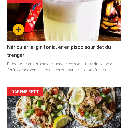
detail
-
+
section
11
Når du er lei gin tonic, er en pisco sour det du
trenger
Pisco sour er som navnet antyder en svært frisk drink, og den
forfriskende evnen gjør at den passer perfekt også til mat.
Artikler
DAGENS RETT
detail
-