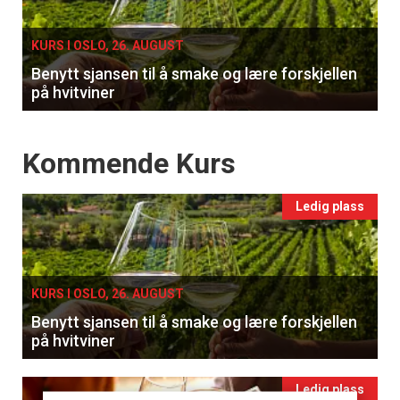
single
KURS I OSLO, 26. AUGUST
Benytt sjansen til å smake og lære forskjellen
på hvitviner
Events
Kommende Kurs
Ledig plass
KURS I OSLO, 26. AUGUST
Benytt sjansen til å smake og lære forskjellen
på hvitviner
Ledig plass