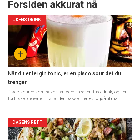
Forsiden akkurat nå
UKENS DRINK
+
Når du er lei gin tonic, er en pisco sour det du
trenger
Pisco sour er som navnet antyder en svært frisk drink, og den
forfriskende evnen gjør at den passer perfekt også til mat.
Forsiden
DAGENS RETT
akkurat