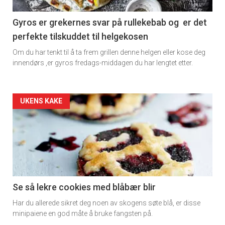
section
11
Gyros er grekernes svar på rullekebab og er det
perfekte tilskuddet til helgekosen
Dagens
Om du har tenkt til å ta frem grillen denne helgen eller kose deg
rett
innendørs ,er gyros fredags-middagen du har lengtet etter.
Artikler
UKENS KAKE
detail
-
section
11
Se så lekre cookies med blåbær blir
Har du allerede sikret deg noen av skogens søte blå, er disse
Dagens
minipaiene en god måte å bruke fangsten på.