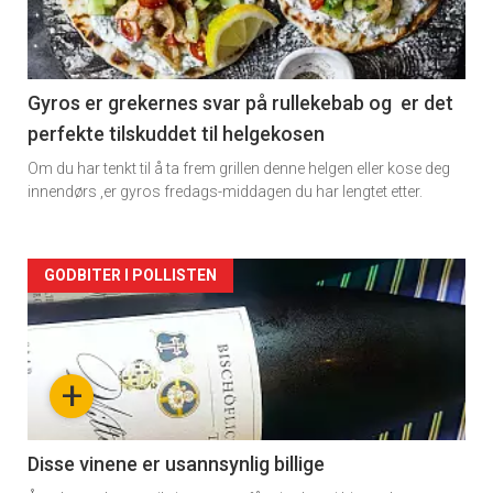
nå
-
2
Gyros er grekernes svar på rullekebab og er det
perfekte tilskuddet til helgekosen
Om du har tenkt til å ta frem grillen denne helgen eller kose deg
innendørs ,er gyros fredags-middagen du har lengtet etter.
Forsiden
GODBITER I POLLISTEN
akkurat
nå
+
-
3
Disse vinene er usannsynlig billige