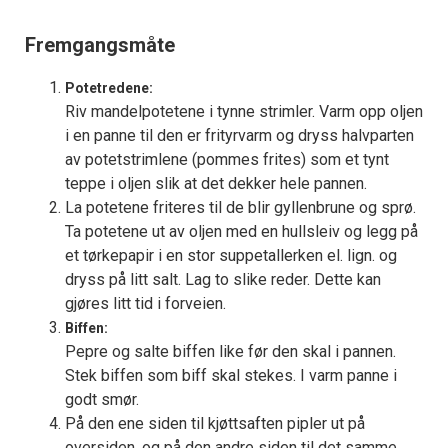
Fremgangsmåte
Potetredene:
Riv mandelpotetene i tynne strimler. Varm opp oljen
i en panne til den er frityrvarm og dryss halvparten
av potetstrimlene (pommes frites) som et tynt
teppe i oljen slik at det dekker hele pannen.
La potetene friteres til de blir gyllenbrune og sprø.
Ta potetene ut av oljen med en hullsleiv og legg på
et tørkepapir i en stor suppetallerken el. lign. og
dryss på litt salt. Lag to slike reder. Dette kan
gjøres litt tid i forveien.
Biffen:
Pepre og salte biffen like før den skal i pannen.
Stek biffen som biff skal stekes. I varm panne i
godt smør.
På den ene siden til kjøttsaften pipler ut på
oversiden, og på den andre siden til det samme