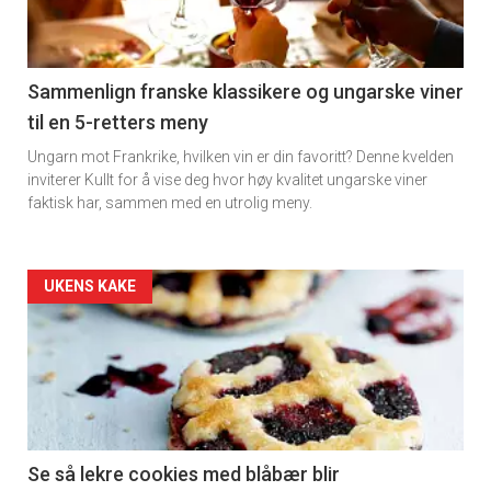
nå
-
5
Sammenlign franske klassikere og ungarske viner
til en 5-retters meny
Ungarn mot Frankrike, hvilken vin er din favoritt? Denne kvelden
inviterer Kullt for å vise deg hvor høy kvalitet ungarske viner
faktisk har, sammen med en utrolig meny.
Forsiden
UKENS KAKE
akkurat
nå
-
6
Se så lekre cookies med blåbær blir