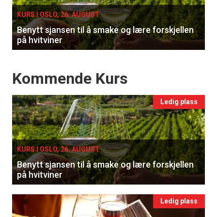
KURS I OSLO, 26. AUGUST
Benytt sjansen til å smake og lære forskjellen
på hvitviner
Events
Kommende Kurs
Ledig plass
KURS I OSLO, 26. AUGUST
Benytt sjansen til å smake og lære forskjellen
på hvitviner
Ledig plass