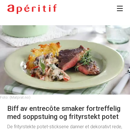
Foto: (Matprat.no)
Biff av entrecôte smaker fortreffelig
med soppstuing og frityrstekt potet
De frityrstekte potet-sticksene danner et dekorativt rede,