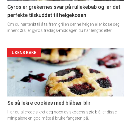
11
Gyros er grekernes svar på rullekebab og er det
perfekte tilskuddet til helgekosen
Dagens
Om du har tenkt til å ta frem grillen denne helgen eller kose deg
rett
innendørs ,er gyros fredags-middagen du har lengtet etter.
Artikler
UKENS KAKE
detail
-
section
11
Se så lekre cookies med blåbær blir
Har du allerede sikret deg noen av skogens søte blå, er disse
Dagens
minipaiene en god måte å bruke fangsten på.
rett