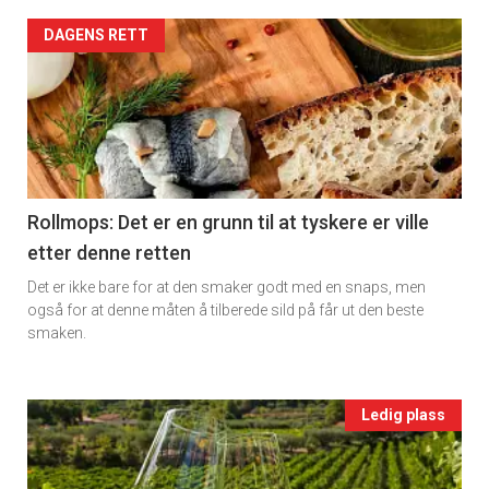
2
Artikler
DAGENS RETT
detail
-
section
11
Rollmops: Det er en grunn til at tyskere er ville
etter denne retten
Ukens
Det er ikke bare for at den smaker godt med en snaps, men
vin
også for at denne måten å tilberede sild på får ut den beste
smaken.
Events
Ledig plass
single