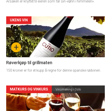
Årsaken er knyttet til eieren som får sin «lønn i himmelen».
Forsiden
UKENS VIN
akkurat
nå
+
-
4
Røverkjøp til grillmaten
150 kroner er for et kupp å regne for denne spanske rødvinen.
Forsiden
MATKURS OG VINKURS
Vinsmaking i Oslo
akkurat