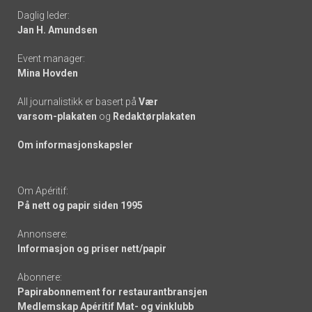
Daglig leder:
links
Jan H. Amundsen
Event manager:
Mina Hovden
All journalistikk er basert på
Vær
varsom-plakaten
og
Redaktørplakaten
Om informasjonskapsler
Om Apéritif:
På nett og papir siden 1995
Annonsere:
Informasjon og priser nett/papir
Abonnere:
Papirabonnement for restaurantbransjen
Medlemskap Apéritif Mat- og vinklubb