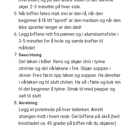
skjer. 2-3 minutter på hver side.
Når biffen føles myk inni er den rå, når den
begynner å få litt "sprett" er den medium og når den
ikke spretter lenger er den død!
Legg biffene rett fra pannen og i aluminiumsfolie i
3-5 minutter for å hvile og samle krefter til
måltidet.
Saus/stuing:
Del løken i båter. Rens og skjær chili i tynne
strimler og del vårløkene i fire. Skjær soppen i
skiver. Fres først opp løken og soppen. Ha deretter
i vårløken og til slutt chilien. Ha så i fløte og kok inn
til det begynner å tykne. Smak til med pepper og
salt til slutt.
Anretning:
Legg et potetrede på hver tallerken. Anrett
stuingen midt i hvert rede. Del biffene på skrå (hell
knivbladet ca. 45 grader på biffen når du skjærer)