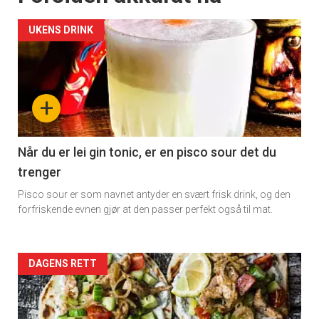
UKENS DRINK
+
Når du er lei gin tonic, er en pisco sour det du
trenger
Pisco sour er som navnet antyder en svært frisk drink, og den
forfriskende evnen gjør at den passer perfekt også til mat.
Forsiden
DAGENS RETT
akkurat