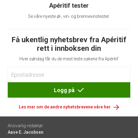
Apéritif tester
Se våre nyeste øl-, vin- og brennevinstester.
Få ukentlig nyhetsbrev fra Apéritif
rett i innboksen din
Hver søndag får du de mest leste sakene fra Apéritif
Logg på
Les mer om de andre nyhetsbrevene våre her
Footer
Ansvarlig redaktør:
Aase E. Jacobsen
-