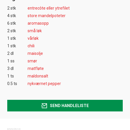
2 stk
entrecôte eller ytrefilet
4 stk
store mandelpoteter
6 stk
aromasopp
2 stk
små løk
1 stk
vårløk
1 stk
chili
2 dl
maisolje
1 ss
smør
3 dl
matfløte
1 ts
maldonsalt
0.5 ts
nykværnet pepper
SEND HANDLELISTE