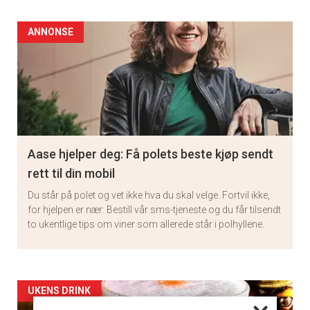
ANNONSE
Aase hjelper deg: Få polets beste kjøp sendt
rett til din mobil
Du står på polet og vet ikke hva du skal velge. Fortvil ikke,
for hjelpen er nær: Bestill vår sms-tjeneste og du får tilsendt
to ukentlige tips om viner som allerede står i polhyllene.
Artikler
UKENS DRINK