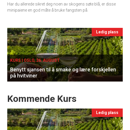
Har du allerede sikret deg noen av skogens søte blå, er disse
Ukens
minipaiene en god måte å bruke fangsten på.
vin
Events
Ledig plass
single
KURS I OSLO, 26. AUGUST
Benytt sjansen til å smake og lære forskjellen
på hvitviner
Events
Kommende Kurs
Ledig plass