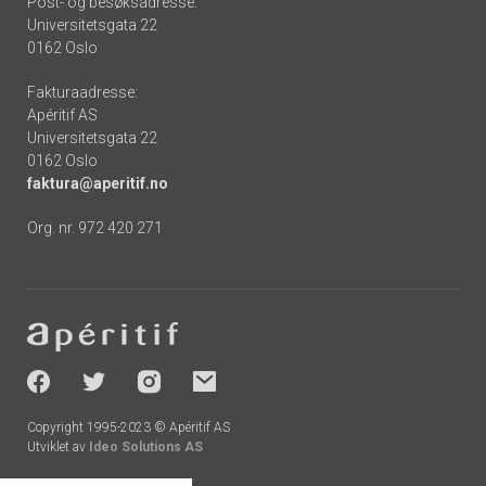
Post- og besøksadresse:
Universitetsgata 22
0162 Oslo
Fakturaadresse:
Apéritif AS
Universitetsgata 22
0162 Oslo
faktura@aperitif.no
Org. nr. 972 420 271
Footer
-
socials
Copyright 1995-2023 © Apéritif AS
Utviklet av
Ideo Solutions AS