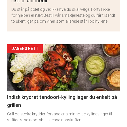
rett til din mobil
Du står på polet og vet ikke hva du skal velge. Fortvil ikke,
for hjelpen er nær: Bestill vår sms-tjeneste og du får tilsendt
to ukentlige tips om viner som allerede står i polhyllene.
Artikler
DAGENS RETT
detail
-
section
11
Indisk krydret tandoori-kylling lager du enkelt på
grillen
Grill og sterke krydder forvandler alminnelige kyllingvinger til
saftige smaksbomber i denne oppskriften.