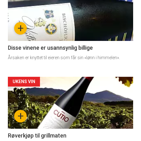
akkurat
nå
+
-
3
Disse vinene er usannsynlig billige
Årsaken er knyttet til eieren som får sin «lønn i himmelen».
Forsiden
UKENS VIN
akkurat
nå
+
-
4
Røverkjøp til grillmaten