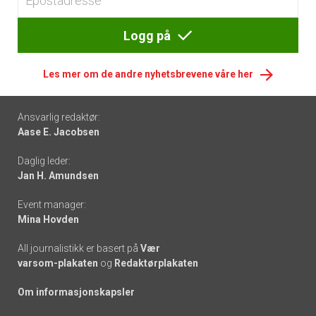
Logg på
Les mer om de andre nyhetsbrevene våre her
Footer
Ansvarlig redaktør:
Aase E. Jacobsen
-
Daglig leder:
links
Jan H. Amundsen
Event manager:
Mina Hovden
All journalistikk er basert på
Vær
varsom-plakaten
og
Redaktørplakaten
Om informasjonskapsler