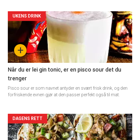
Artikler
UKENS DRINK
detail
-
+
section
11
Når du er lei gin tonic, er en pisco sour det du
trenger
Dagens
Pisco sour er som navnet antyder en svært frisk drink, og den
rett
forfriskende evnen gjør at den passer perfekt også til mat.
Artikler
DAGENS RETT
detail