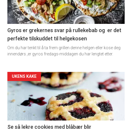
-
section
11
Gyros er grekernes svar på rullekebab og er det
perfekte tilskuddet til helgekosen
Dagens
Om du har tenkt til å ta frem grillen denne helgen eller kose deg
rett
innendørs ,er gyros fredags-middagen du har lengtet etter.
2
Artikler
UKENS KAKE
detail
-
section
11
Se så lekre cookies med blåbær blir