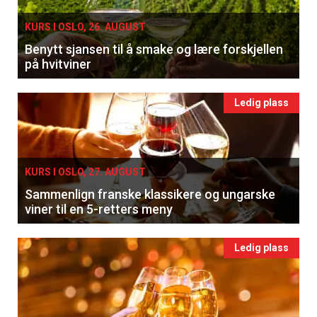
KURS I OSLO, 26. AUGUST
Benytt sjansen til å smake og lære forskjellen
på hvitviner
Ledig plass
KURS I OSLO, 27. AUGUST
Sammenlign franske klassikere og ungarske
viner til en 5-retters meny
Ledig plass