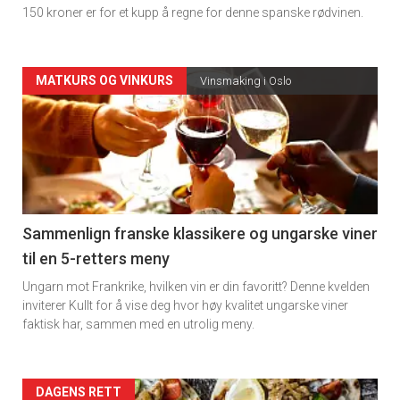
150 kroner er for et kupp å regne for denne spanske rødvinen.
Forsiden
MATKURS OG VINKURS
Vinsmaking i Oslo
akkurat
nå
-
5
Sammenlign franske klassikere og ungarske viner
til en 5-retters meny
Ungarn mot Frankrike, hvilken vin er din favoritt? Denne kvelden
inviterer Kullt for å vise deg hvor høy kvalitet ungarske viner
faktisk har, sammen med en utrolig meny.
Forsiden
DAGENS RETT