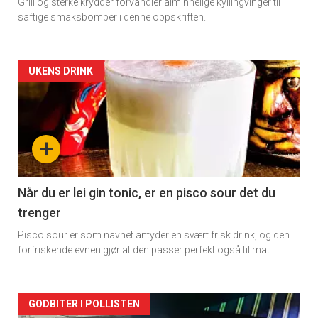
Grill og sterke krydder forvandler alminnelige kyllingvinger til
saftige smaksbomber i denne oppskriften.
Forsiden
UKENS DRINK
akkurat
nå
+
-
2
Når du er lei gin tonic, er en pisco sour det du
trenger
Pisco sour er som navnet antyder en svært frisk drink, og den
forfriskende evnen gjør at den passer perfekt også til mat.
Forsiden
GODBITER I POLLISTEN