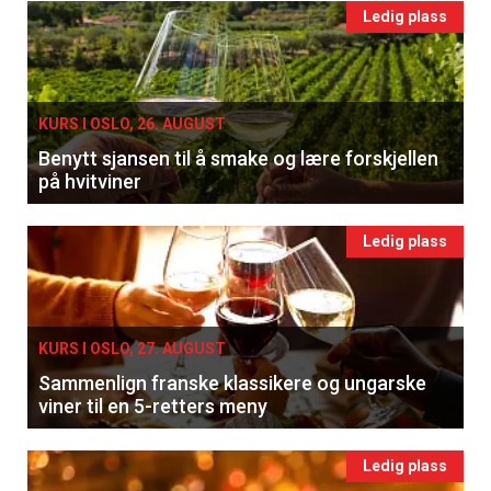
Ledig plass
KURS I OSLO, 26. AUGUST
Benytt sjansen til å smake og lære forskjellen
på hvitviner
Ledig plass
KURS I OSLO, 27. AUGUST
Sammenlign franske klassikere og ungarske
viner til en 5-retters meny
Ledig plass