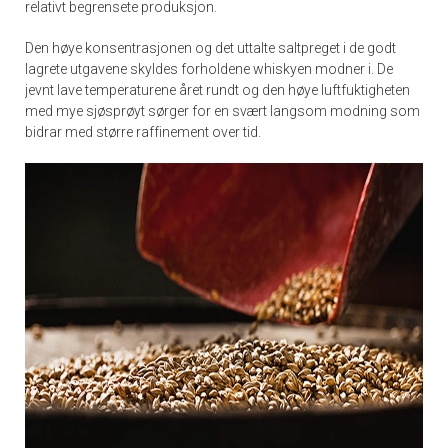
relativt begrensete produksjon.
Den høye konsentrasjonen og det uttalte saltpreget i de godt
lagrete utgavene skyldes forholdene whiskyen modner i. De
jevnt lave temperaturene året rundt og den høye luftfuktigheten
med mye sjøsprøyt sørger for en svært langsom modning som
bidrar med større raffinement over tid.