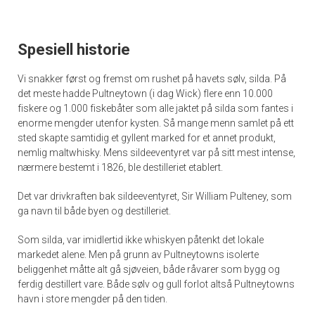
Spesiell historie
Vi snakker først og fremst om rushet på havets sølv, silda. På
det meste hadde Pultneytown (i dag Wick) flere enn 10.000
fiskere og 1.000 fiskebåter som alle jaktet på silda som fantes i
enorme mengder utenfor kysten. Så mange menn samlet på ett
sted skapte samtidig et gyllent marked for et annet produkt,
nemlig maltwhisky. Mens sildeeventyret var på sitt mest intense,
nærmere bestemt i 1826, ble destilleriet etablert.
Det var drivkraften bak sildeeventyret, Sir William Pulteney, som
ga navn til både byen og destilleriet.
Som silda, var imidlertid ikke whiskyen påtenkt det lokale
markedet alene. Men på grunn av Pultneytowns isolerte
beliggenhet måtte alt gå sjøveien, både råvarer som bygg og
ferdig destillert vare. Både sølv og gull forlot altså Pultneytowns
havn i store mengder på den tiden.