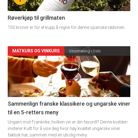
-
4
Røverkjøp til grillmaten
150 kroner er for et kupp å regne for denne spanske rødvinen.
Forsiden
MATKURS OG VINKURS
Vinsmaking i Oslo
akkurat
nå
-
5
Sammenlign franske klassikere og ungarske viner
til en 5-retters meny
Ungarn mot Frankrike, hvilken vin er din favoritt? Denne kvelden
inviterer Kullt for å vise deg hvor høy kvalitet ungarske viner
faktisk har, sammen med en utrolig meny.