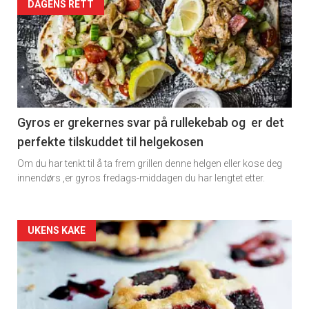
Artikler
DAGENS RETT
detail
-
section
11
Gyros er grekernes svar på rullekebab og er det
perfekte tilskuddet til helgekosen
Dagens
Om du har tenkt til å ta frem grillen denne helgen eller kose deg
rett
innendørs ,er gyros fredags-middagen du har lengtet etter.
2
Artikler
UKENS KAKE
detail
-