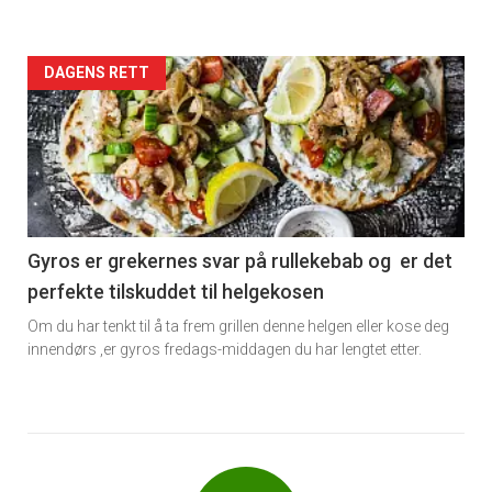
Forsiden
DAGENS RETT
akkurat
nå
-
6
Gyros er grekernes svar på rullekebab og er det
perfekte tilskuddet til helgekosen
Om du har tenkt til å ta frem grillen denne helgen eller kose deg
innendørs ,er gyros fredags-middagen du har lengtet etter.