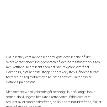
Old Pulteney er et av de aller nordligste destilleriene på det
skotske fastlandet. Beliggenheten på den nordøstligste spissen
av Skottland, bedre kjent som det naturskjønne området
Caithness, gjør at neste stopp er norskekysten. Båndene til våre
forfedre lar seg fortsett avlese i stedsnavnet: Caithness er
Katanes på norrønt.
Men stedets whiskyhistorie går selvsagt ikke så langt tilbake
som til da vikingene besøkte skottekysten. Whiskyen er et
resultat av at markedskreftene, og ikke bare naturkreftene, fikk et
grep på denne utposten.