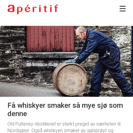
Få whiskyer smaker så mye sjø som
denne
Old Pulteney-destilleriet er sterkt preget av nærheten til
Nordsjøen. Også whiskyen smaker av sjøsprøyt og