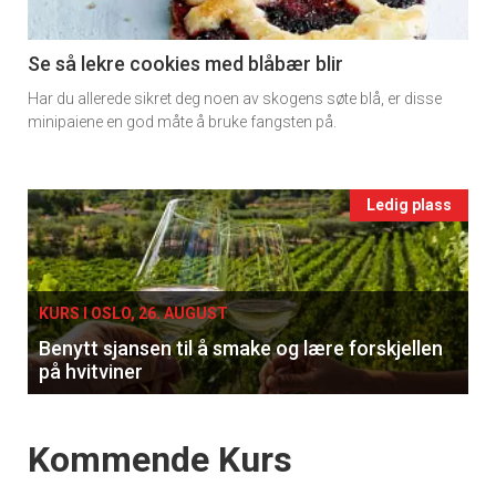
section
11
Se så lekre cookies med blåbær blir
Har du allerede sikret deg noen av skogens søte blå, er disse
Ukens
minipaiene en god måte å bruke fangsten på.
vin
Events
Ledig plass
single
KURS I OSLO, 26. AUGUST
Benytt sjansen til å smake og lære forskjellen
på hvitviner
Events
Kommende Kurs