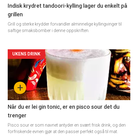
Indisk krydret tandoori-kylling lager du enkelt på
grillen
Grill og sterke krydder forvandler alminnelige kyllingvinger til
saftige smaksbomber i denne oppskriften.
Forsiden
UKENS DRINK
akkurat
nå
+
-
2
Når du er lei gin tonic, er en pisco sour det du
trenger
Pisco sour er som navnet antyder en svært frisk drink, og den
forfriskende evnen gjør at den passer perfekt også til mat.