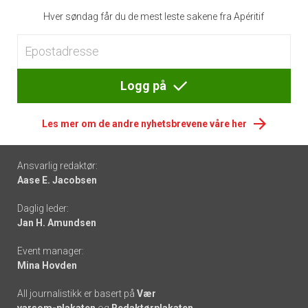
Hver søndag får du de mest leste sakene fra Apéritif
Logg på
Les mer om de andre nyhetsbrevene våre her
Footer
Ansvarlig redaktør:
Aase E. Jacobsen
-
Daglig leder:
links
Jan H. Amundsen
Event manager:
Mina Hovden
All journalistikk er basert på
Vær
varsom-plakaten
og
Redaktørplakaten