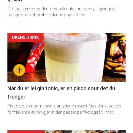
Vi tilbyr flere ukentlige nyhetsbrev. Du
Grill og sterke krydder forvandler alminnelige kyllingvinger til
saftige smaksbomber i denne oppskriften.
kan fritt velge hvilke du ønsker å få
tilsendt.
Artikler
UKENS DRINK
Registrer deg
detail
-
+
section
11
Når du er lei gin tonic, er en pisco sour det du
trenger
Dagens
Pisco sour er som navnet antyder en svært frisk drink, og den
rett
forfriskende evnen gjør at den passer perfekt også til mat.