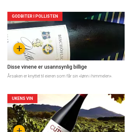
Forsiden
GODBITER I POLLISTEN
akkurat
nå
+
-
3
Disse vinene er usannsynlig billige
Årsaken er knyttet til eieren som får sin «lønn i himmelen».
Forsiden
UKENS VIN
akkurat
nå
+