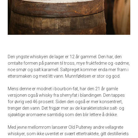
Den yngste whiskyen de lager er 12 år gammel. Den har, den
omtalte formen på pannen til tross, mye fruktfedme og -sødme,
noe smør og salt karamell. Saltpreget kommer enda mer fram i
ettersmaken og med litt vann. Munnfølelsen er stor og god.
Mens denne er modnet i bourbon-fat, har den 21 år gamle
versjonen også whisky fra sherryfat i blandingen. Den tappes
for øvrig ved 46 prosent. Siden den også er mer konsentrert,
trenger den vann. Det frigjør mer av de karakteristiske salt- og
sjøaktige aromaene samtidig som den blir lettere å drikke.
Med jevne mellomrom lanserer Old Pulteney andre vellagrete
whiskyer, som ikke uventet er svært ettertraktete, gitt destilleriets