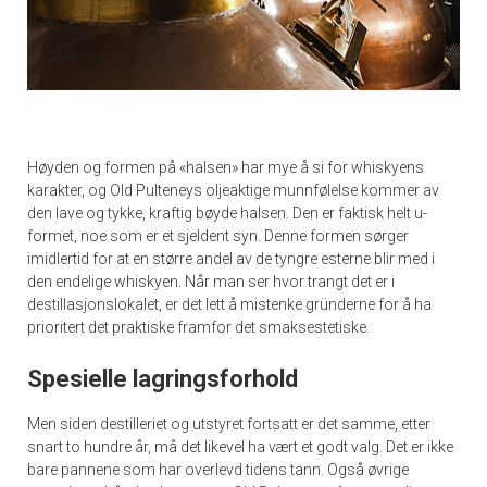
Høyden og formen på «halsen» har mye å si for whiskyens
karakter, og Old Pulteneys oljeaktige munnfølelse kommer av
den lave og tykke, kraftig bøyde halsen. Den er faktisk helt u-
formet, noe som er et sjeldent syn. Denne formen sørger
imidlertid for at en større andel av de tyngre esterne blir med i
den endelige whiskyen. Når man ser hvor trangt det er i
destillasjonslokalet, er det lett å mistenke gründerne for å ha
prioritert det praktiske framfor det smaksestetiske.
Spesielle lagringsforhold
Men siden destilleriet og utstyret fortsatt er det samme, etter
snart to hundre år, må det likevel ha vært et godt valg. Det er ikke
bare pannene som har overlevd tidens tann. Også øvrige