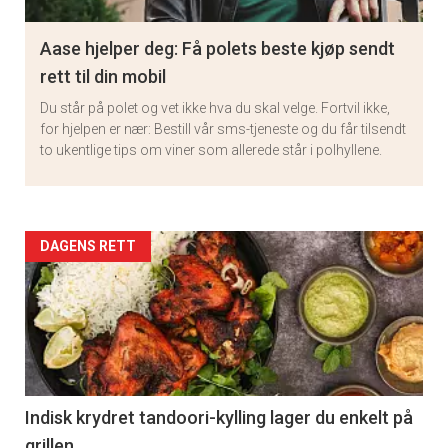
Aase hjelper deg: Få polets beste kjøp sendt
rett til din mobil
Du står på polet og vet ikke hva du skal velge. Fortvil ikke,
for hjelpen er nær: Bestill vår sms-tjeneste og du får tilsendt
to ukentlige tips om viner som allerede står i polhyllene.
Artikler
DAGENS RETT
detail
-
×
section
Få ukentlige nyhetsbrev fra
11
Indisk krydret tandoori-kylling lager du enkelt på
Apéritif
grillen