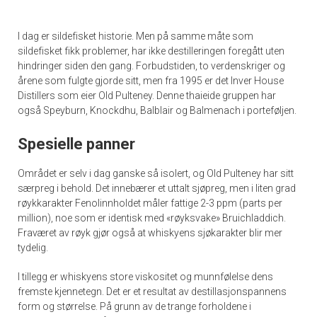
I dag er sildefisket historie. Men på samme måte som
sildefisket fikk problemer, har ikke destilleringen foregått uten
hindringer siden den gang. Forbudstiden, to verdenskriger og
årene som fulgte gjorde sitt, men fra 1995 er det Inver House
Distillers som eier Old Pulteney. Denne thaieide gruppen har
også Speyburn, Knockdhu, Balblair og Balmenach i porteføljen.
Spesielle panner
Området er selv i dag ganske så isolert, og Old Pulteney har sitt
særpreg i behold. Det innebærer et uttalt sjøpreg, men i liten grad
røykkarakter Fenolinnholdet måler fattige 2-3 ppm (parts per
million), noe som er identisk med «røyksvake» Bruichladdich.
Fraværet av røyk gjør også at whiskyens sjøkarakter blir mer
tydelig.
I tillegg er whiskyens store viskositet og munnfølelse dens
fremste kjennetegn. Det er et resultat av destillasjonspannens
form og størrelse. På grunn av de trange forholdene i