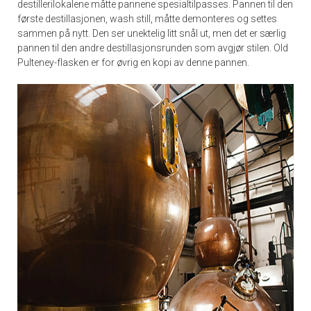
destillerilokalene måtte pannene spesialtilpasses. Pannen til den
første destillasjonen, wash still, måtte demonteres og settes
sammen på nytt. Den ser unektelig litt snål ut, men det er særlig
pannen til den andre destillasjonsrunden som avgjør stilen. Old
Pulteney-flasken er for øvrig en kopi av denne pannen.