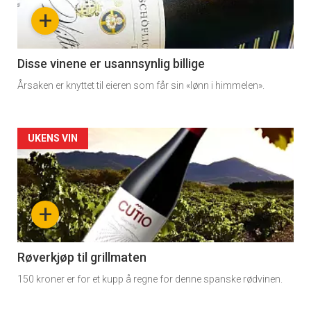
nå
+
-
3
Disse vinene er usannsynlig billige
Årsaken er knyttet til eieren som får sin «lønn i himmelen».
Forsiden
UKENS VIN
akkurat
nå
+
-
4
Røverkjøp til grillmaten
150 kroner er for et kupp å regne for denne spanske rødvinen.