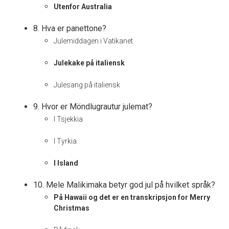
Utenfor Australia
8. Hva er panettone?
Julemiddagen i Vatikanet
Julekake på italiensk
Julesang på italiensk
9. Hvor er Möndlugrautur julemat?
I Tsjekkia
I Tyrkia
I Island
10. Mele Malikimaka betyr god jul på hvilket språk?
På Hawaii og det er en transkripsjon for Merry
Christmas