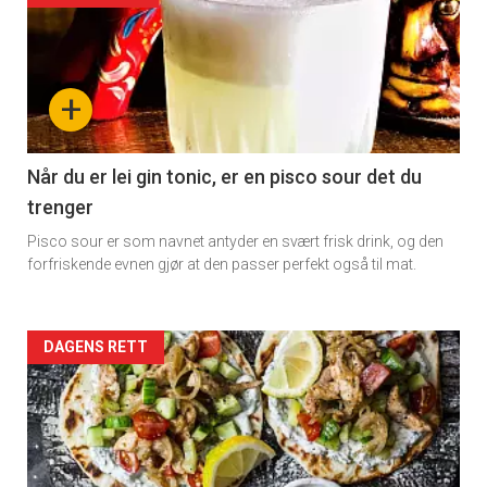
detail
-
+
section
11
Når du er lei gin tonic, er en pisco sour det du
trenger
Dagens
Pisco sour er som navnet antyder en svært frisk drink, og den
rett
forfriskende evnen gjør at den passer perfekt også til mat.
Artikler
DAGENS RETT
detail
-