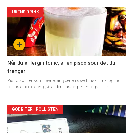
Forsiden
UKENS DRINK
akkurat
nå
+
-
2
Når du er lei gin tonic, er en pisco sour det du
trenger
Pisco sour er som navnet antyder en svært frisk drink, og den
forfriskende evnen gjør at den passer perfekt også til mat.
Forsiden
GODBITER I POLLISTEN
akkurat