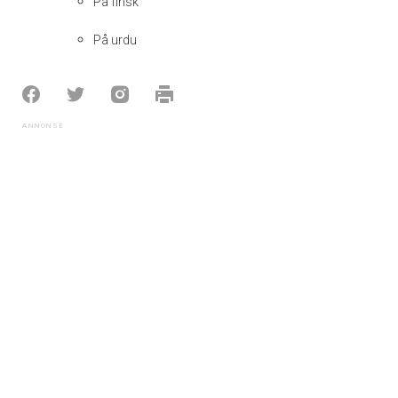
På finsk
På urdu