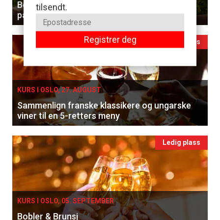
Benytt sjansen til å smake og lære forskjellen
tilsendt.
på hvitviner
Registrer deg
Ledig plass
KURS I OSLO, 27. AUGUST
Sammenlign franske klassikere og ungarske
viner til en 5-retters meny
Ledig plass
KURS I OSLO, 05. SEPTEMBER
Bobler & Brunsj