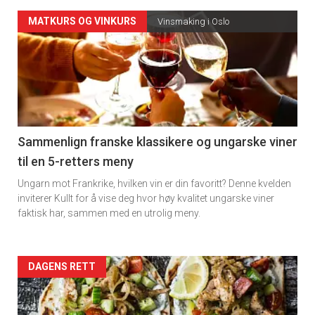
Forsiden
MATKURS OG VINKURS
Vinsmaking i Oslo
akkurat
nå
-
5
Sammenlign franske klassikere og ungarske viner
til en 5-retters meny
Ungarn mot Frankrike, hvilken vin er din favoritt? Denne kvelden
inviterer Kullt for å vise deg hvor høy kvalitet ungarske viner
faktisk har, sammen med en utrolig meny.
Forsiden
DAGENS RETT
akkurat