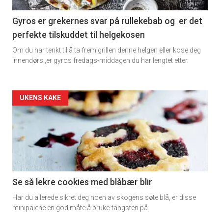
section
11
Gyros er grekernes svar på rullekebab og er det
perfekte tilskuddet til helgekosen
Dagens
Om du har tenkt til å ta frem grillen denne helgen eller kose deg
rett
innendørs ,er gyros fredags-middagen du har lengtet etter.
2
Artikler
UKENS KAKE
detail
-
section
11
Se så lekre cookies med blåbær blir
Har du allerede sikret deg noen av skogens søte blå, er disse
Ukens
minipaiene en god måte å bruke fangsten på.