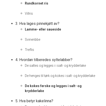
Rundkornet ris
Villris
3. Hva lages pinnekjøtt av?
Lamme- eller saueside
Svineribbe
Treflis
4. Hvordan tilberedes syltelabber?
De saltes og legges i i salt- og krydderlake
De henges til tørk og kokes i salt- og krydderlake
De kokes ferske og legges i salt- og
krydderlake
5. Hva betyr kakelinna?