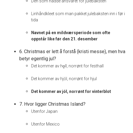
Den som hadde ansvaret for julebaksten
Linhåndkleet som man pakket julebaksten inn i før i
tida
Navnet på en mildværsperiode som ofte
oppstår like før den 21. desember
6. Christmas er lett å forstå (kristi messe), men hva
betyr egentlig jul?
Det kommer av hǫll, norrønt for festhall
Det kommer av hjól, norrønt for hjul
Det kommer av jól, norrønt for vinterblot
7. Hvor ligger Christmas Island?
Utenfor Japan
Utenfor Mexico