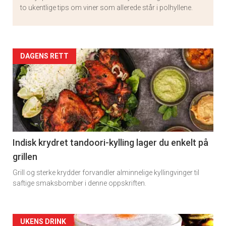
to ukentlige tips om viner som allerede står i polhyllene.
Artikler
DAGENS RETT
detail
-
section
11
Indisk krydret tandoori-kylling lager du enkelt på
grillen
Grill og sterke krydder forvandler alminnelige kyllingvinger til
saftige smaksbomber i denne oppskriften.
Artikler
UKENS DRINK