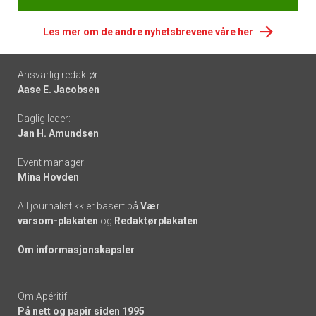
Les mer om de andre nyhetsbrevene våre her
Footer
Ansvarlig redaktør:
Aase E. Jacobsen
-
Daglig leder:
links
Jan H. Amundsen
Event manager:
Mina Hovden
All journalistikk er basert på
Vær
varsom-plakaten
og
Redaktørplakaten
Om informasjonskapsler
Om Apéritif:
På nett og papir siden 1995