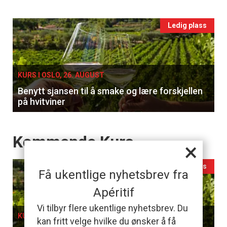
vin
Events
Ledig plass
single
KURS I OSLO, 26. AUGUST
Benytt sjansen til å smake og lære forskjellen
på hvitviner
Events
Kommende Kurs
×
Ledig plass
Få ukentlige nyhetsbrev fra
Apéritif
Vi tilbyr flere ukentlige nyhetsbrev. Du
KURS I OSLO, 26. AUGUST
kan fritt velge hvilke du ønsker å få