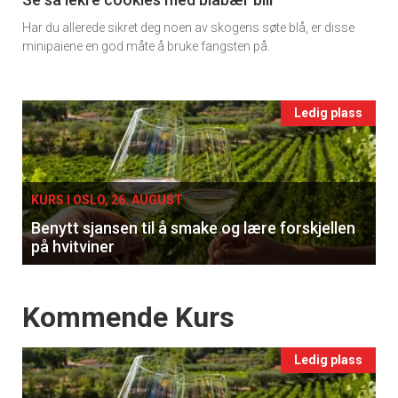
11
Har du allerede sikret deg noen av skogens søte blå, er disse
Ukens
minipaiene en god måte å bruke fangsten på.
vin
Events
Ledig plass
single
KURS I OSLO, 26. AUGUST
Benytt sjansen til å smake og lære forskjellen
på hvitviner
Events
Kommende Kurs
Ledig plass