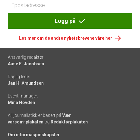
Logg på
Les mer om de andre nyhetsbrevene våre her
Footer
Ansvarlig redaktør:
Aase E. Jacobsen
-
Daglig leder:
links
Jan H. Amundsen
Event manager:
Mina Hovden
All journalistikk er basert på
Vær
varsom-plakaten
og
Redaktørplakaten
Om informasjonskapsler