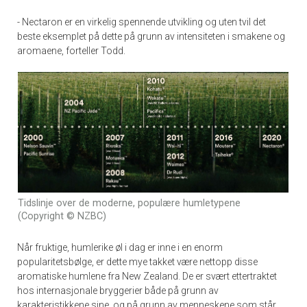
- Nectaron er en virkelig spennende utvikling og uten tvil det
beste eksemplet på dette på grunn av intensiteten i smakene og
aromaene, forteller Todd.
Tidslinje over de moderne, populære humletypene
(Copyright © NZBC)
Når fruktige, humlerike øl i dag er inne i en enorm
popularitetsbølge, er dette mye takket være nettopp disse
aromatiske humlene fra New Zealand. De er svært ettertraktet
hos internasjonale bryggerier både på grunn av
karakteristikkene sine, og på grunn av menneskene som står