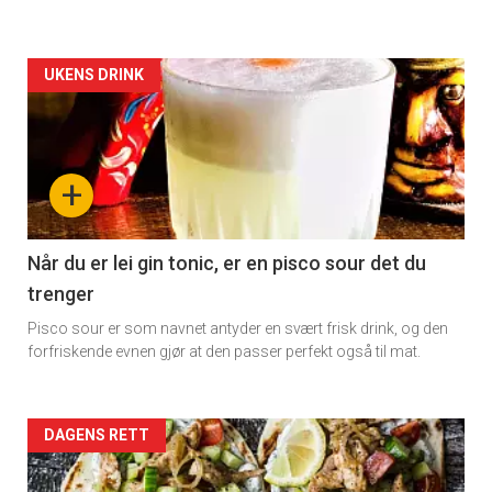
Artikler
UKENS DRINK
detail
-
+
section
11
Når du er lei gin tonic, er en pisco sour det du
trenger
Dagens
Pisco sour er som navnet antyder en svært frisk drink, og den
rett
forfriskende evnen gjør at den passer perfekt også til mat.
Artikler
DAGENS RETT
detail