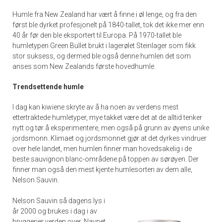
Humle fra New Zealand har vært å finne i øl lenge, og fra den
først ble dyrket profesjonelt på 1840-tallet, tok det ikke mer enn
40 år før den ble eksportert til Europa. På 1970-tallet ble
humletypen Green Bullet brukt i lagerølet Steinlager som fikk
stor suksess, og dermed ble også denne humlen det som
anses som New Zealands første hovedhumle.
Trendsettende humle
I dag kan kiwiene skryte av å ha noen av verdens mest
ettertraktede humletyper, mye takket være det at de alltid tenker
nytt og tør å eksperimentere, men også på grunn av øyens unike
jordsmonn. Klimaet og jordsmonnet gjør at det dyrkes vindruer
over hele landet, men humlen finner man hovedsakelig i de
beste sauvignon blanc-områdene på toppen av sørøyen. Der
finner man også den mest kjente humlesorten av dem alle,
Nelson Sauvin.
Nelson Sauvin så dagens lys i
år 2000 og brukes i dag i av
bryggerier verden over. Navnet