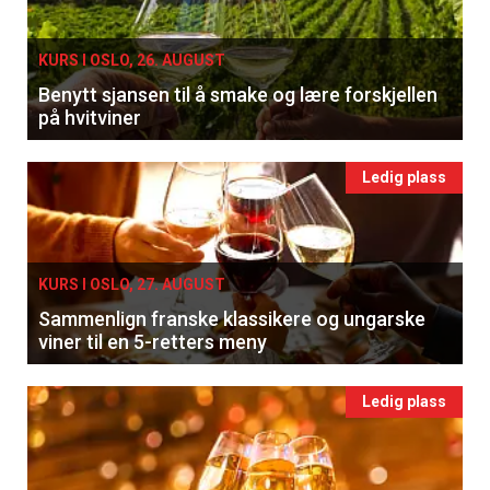
KURS I OSLO, 26. AUGUST
Benytt sjansen til å smake og lære forskjellen
på hvitviner
Ledig plass
KURS I OSLO, 27. AUGUST
Sammenlign franske klassikere og ungarske
viner til en 5-retters meny
Ledig plass