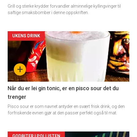
Grill og sterke krydder forvandler alminnelige kyllingvinger til
saftige smaksbomber i denne oppskriften.
Forsiden
UKENS DRINK
akkurat
nå
+
-
2
Når du er lei gin tonic, er en pisco sour det du
trenger
Pisco sour er som navnet antyder en svært frisk drink, og den
forfriskende evnen gjør at den passer perfekt også til mat.
GODBITER I POLLISTEN