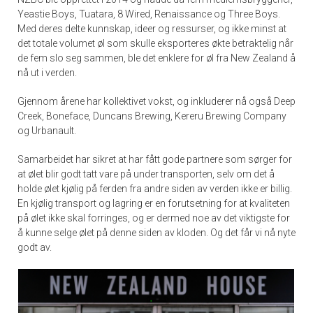
Yeastie Boys, Tuatara, 8 Wired, Renaissance og Three Boys.
Med deres delte kunnskap, ideer og ressurser, og ikke minst at
det totale volumet øl som skulle eksporteres økte betraktelig når
de fem slo seg sammen, ble det enklere for øl fra New Zealand å
nå ut i verden.
Gjennom årene har kollektivet vokst, og inkluderer nå også Deep
Creek, Boneface, Duncans Brewing, Kereru Brewing Company
og Urbanault.
Samarbeidet har sikret at har fått gode partnere som sørger for
at ølet blir godt tatt vare på under transporten, selv om det å
holde ølet kjølig på ferden fra andre siden av verden ikke er billig.
En kjølig transport og lagring er en forutsetning for at kvaliteten
på ølet ikke skal forringes, og er dermed noe av det viktigste for
å kunne selge ølet på denne siden av kloden. Og det får vi nå nyte
godt av.