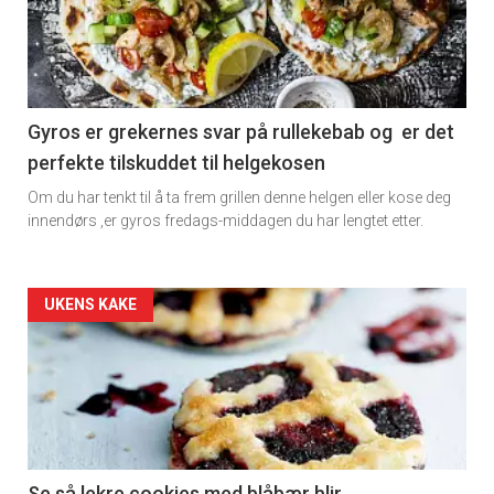
-
section
×
11
Gyros er grekernes svar på rullekebab og er det
perfekte tilskuddet til helgekosen
Få ukentlige nyhetsbrev fra
Dagens
Om du har tenkt til å ta frem grillen denne helgen eller kose deg
Apéritif
rett
innendørs ,er gyros fredags-middagen du har lengtet etter.
Vi tilbyr flere ukentlige nyhetsbrev. Du
2
kan fritt velge hvilke du ønsker å få
Artikler
tilsendt.
UKENS KAKE
detail
Registrer deg
-
section
Se så lekre cookies med blåbær blir