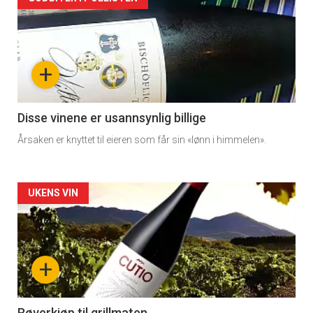
Forsiden
akkurat
nå
+
-
3
Disse vinene er usannsynlig billige
Årsaken er knyttet til eieren som får sin «lønn i himmelen».
Forsiden
UKENS VIN
akkurat
nå
+
-
Røverkjøp til grillmaten