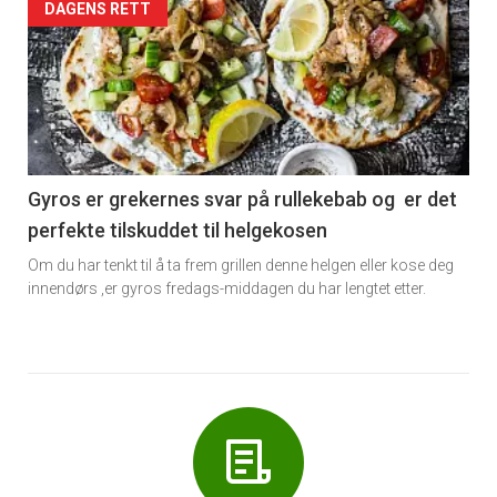
Forsiden
DAGENS RETT
akkurat
nå
-
6
Gyros er grekernes svar på rullekebab og er det
perfekte tilskuddet til helgekosen
Om du har tenkt til å ta frem grillen denne helgen eller kose deg
innendørs ,er gyros fredags-middagen du har lengtet etter.