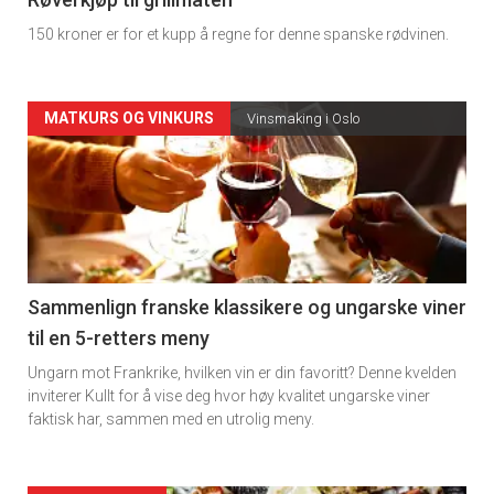
4
150 kroner er for et kupp å regne for denne spanske rødvinen.
Forsiden
MATKURS OG VINKURS
Vinsmaking i Oslo
akkurat
nå
-
5
Sammenlign franske klassikere og ungarske viner
til en 5-retters meny
Ungarn mot Frankrike, hvilken vin er din favoritt? Denne kvelden
inviterer Kullt for å vise deg hvor høy kvalitet ungarske viner
faktisk har, sammen med en utrolig meny.