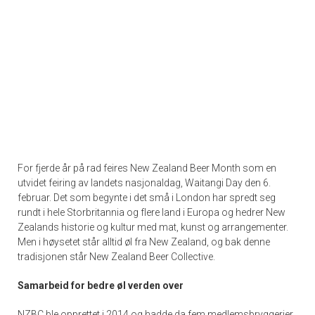
For fjerde år på rad feires New Zealand Beer Month som en
utvidet feiring av landets nasjonaldag, Waitangi Day den 6.
februar. Det som begynte i det små i London har spredt seg
rundt i hele Storbritannia og flere land i Europa og hedrer New
Zealands historie og kultur med mat, kunst og arrangementer.
Men i høysetet står alltid øl fra New Zealand, og bak denne
tradisjonen står New Zealand Beer Collective.
Samarbeid for bedre øl verden over
NZBC ble opprettet i 2014 og hadde da fem medlemsbryggerier,