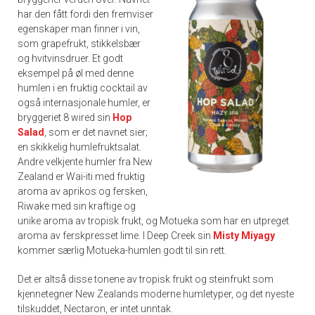
har den fått fordi den fremviser
egenskaper man finner i vin,
som grapefrukt, stikkelsbær
og hvitvinsdruer. Et godt
eksempel på øl med denne
humlen i en fruktig cocktail av
også internasjonale humler, er
bryggeriet 8 wired sin
Hop
Salad
, som er det navnet sier;
en skikkelig humlefruktsalat.
Andre velkjente humler fra New
Zealand er Wai-iti med fruktig
aroma av aprikos og fersken,
Riwake med sin kraftige og
unike aroma av tropisk frukt, og Motueka som har en utpreget
aroma av ferskpresset lime. I Deep Creek sin
Misty Miyagy
kommer særlig Motueka-humlen godt til sin rett.
Det er altså disse tonene av tropisk frukt og steinfrukt som
kjennetegner New Zealands moderne humletyper, og det nyeste
tilskuddet, Nectaron, er intet unntak.