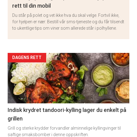
rett til din mobil
Du står på polet og vet ikke hva du skal velge. Fortvil ikke,
for hjelpen er nær: Bestill vår sms-tjeneste og du får tilsendt
to ukentlige tips om viner som allerede står i polhyllene.
Artikler
DAGENS RETT
detail
-
section
11
Indisk krydret tandoori-kylling lager du enkelt på
grillen
Grill og sterke krydder forvandler alminnelige kyllingvinger til
saftige smaksbomber i denne oppskriften.