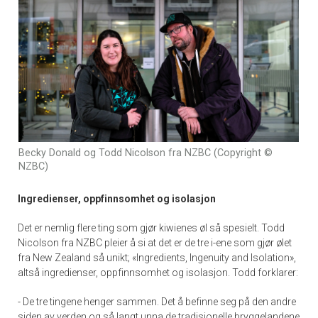
Becky Donald og Todd Nicolson fra NZBC (Copyright ©
NZBC)
Ingredienser, oppfinnsomhet og isolasjon
Det er nemlig flere ting som gjør kiwienes øl så spesielt. Todd
Nicolson fra NZBC pleier å si at det er de tre i-ene som gjør ølet
fra New Zealand så unikt; «Ingredients, Ingenuity and Isolation»,
altså ingredienser, oppfinnsomhet og isolasjon. Todd forklarer:
- De tre tingene henger sammen. Det å befinne seg på den andre
siden av verden og så langt unna de tradisjonelle bryggelandene