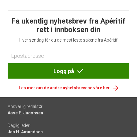
Få ukentlig nyhetsbrev fra Apéritif
rett i innboksen din
Hver søndag får du de mest leste sakene fra Apéritif
Logg på
Les mer om de andre nyhetsbrevene våre her
Footer
Ansvarlig redaktør:
Aase E. Jacobsen
-
Daglig leder:
links
Jan H. Amundsen