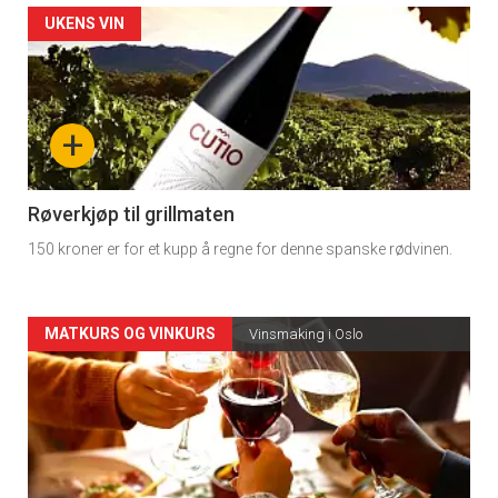
Forsiden
UKENS VIN
akkurat
nå
+
-
4
Røverkjøp til grillmaten
150 kroner er for et kupp å regne for denne spanske rødvinen.
Forsiden
MATKURS OG VINKURS
Vinsmaking i Oslo
akkurat
nå
-