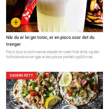
+
Når du er lei gin tonic, er en pisco sour det du
trenger
Pisco sour er som navnet antyder en svært frisk drink, og den
forfriskende evnen gjør at den passer perfekt også til mat.
Forsiden
DAGENS RETT
akkurat
nå
-