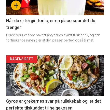
-
+
section
11
Når du er lei gin tonic, er en pisco sour det du
trenger
Pisco sour er som navnet antyder en svært frisk drink, og den
forfriskende evnen gjør at den passer perfekt også til mat.
Artikler
DAGENS RETT
detail
-
section
11
Gyros er grekernes svar på rullekebab og er det
perfekte tilskuddet til helgekosen