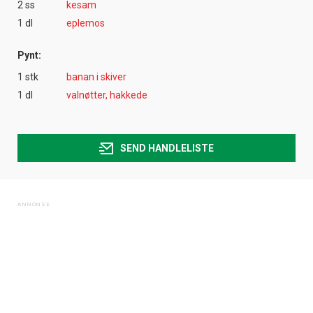
2 ss
kesam
1 dl
eplemos
Pynt:
1 stk
banan i skiver
1 dl
valnøtter, hakkede
SEND HANDLELISTE