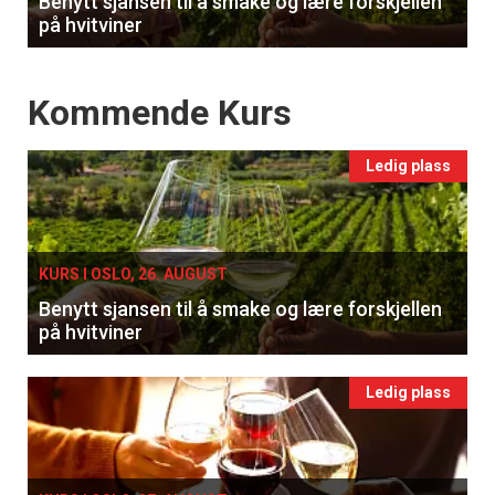
Benytt sjansen til å smake og lære forskjellen
på hvitviner
Events
Kommende Kurs
Ledig plass
KURS I OSLO, 26. AUGUST
Benytt sjansen til å smake og lære forskjellen
på hvitviner
Ledig plass