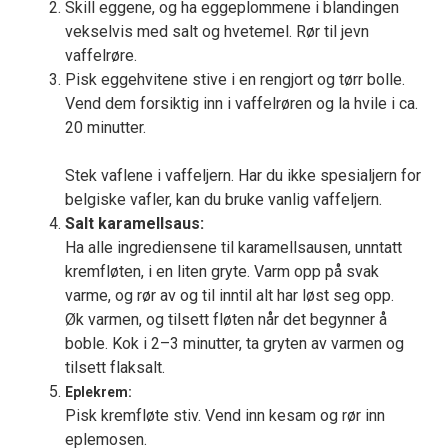
Skill eggene, og ha eggeplommene i blandingen
vekselvis med salt og hvetemel. Rør til jevn
vaffelrøre.
Pisk eggehvitene stive i en rengjort og tørr bolle.
Vend dem forsiktig inn i vaffelrøren og la hvile i ca.
20 minutter.
Stek vaflene i vaffeljern. Har du ikke spesialjern for
belgiske vafler, kan du bruke vanlig vaffeljern.
Salt karamellsaus:
Ha alle ingrediensene til karamellsausen, unntatt
kremfløten, i en liten gryte. Varm opp på svak
varme, og rør av og til inntil alt har løst seg opp.
Øk varmen, og tilsett fløten når det begynner å
boble. Kok i 2–3 minutter, ta gryten av varmen og
tilsett flaksalt.
Eplekrem:
Pisk kremfløte stiv. Vend inn kesam og rør inn
eplemosen.