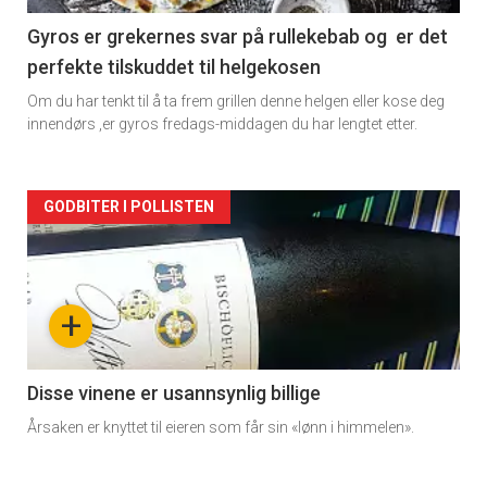
2
Gyros er grekernes svar på rullekebab og er det
perfekte tilskuddet til helgekosen
Om du har tenkt til å ta frem grillen denne helgen eller kose deg
innendørs ,er gyros fredags-middagen du har lengtet etter.
Forsiden
GODBITER I POLLISTEN
akkurat
nå
+
-
3
Disse vinene er usannsynlig billige
Årsaken er knyttet til eieren som får sin «lønn i himmelen».