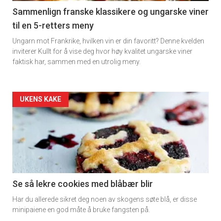
5
Sammenlign franske klassikere og ungarske viner
til en 5-retters meny
Ungarn mot Frankrike, hvilken vin er din favoritt? Denne kvelden
inviterer Kullt for å vise deg hvor høy kvalitet ungarske viner
faktisk har, sammen med en utrolig meny.
Forsiden
UKENS KAKE
akkurat
nå
-
6
Se så lekre cookies med blåbær blir
Har du allerede sikret deg noen av skogens søte blå, er disse
minipaiene en god måte å bruke fangsten på.