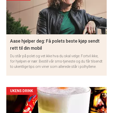
Aase hjelper deg: Få polets beste kjøp sendt
rett til din mobil
Du står på polet og vet ikke hva du skal velge. Fortvil ikke,
for hjelpen er nær: Bestill vår sms-tjeneste og du får tilsendt
to ukentlige tips om viner som allerede står i polhyllene.
Artikler
UKENS DRINK
detail