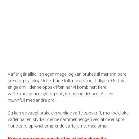
Vafler går alltid i en egen mage, og kan brukes til mer enn bare
krem og syltetøy. Det er både folk nordpå og i tidligere Østfold
enige om. I denne oppskriften har vi kombinert flere
vaffeltradisjoner, søtt og salt, brunsj og dessert. Alt i en
munnfull med andre ord.
Du kan selvsagt bruke din vanlige vaffeloppskrift, men belgiske
vafler har en styrke i denne sammenhengen ved at de er sprø.
For ekstra sprøhet smører du vaffeljernet med smør.
Prøv gjerne denne oppskriften på belgiske vafle
r