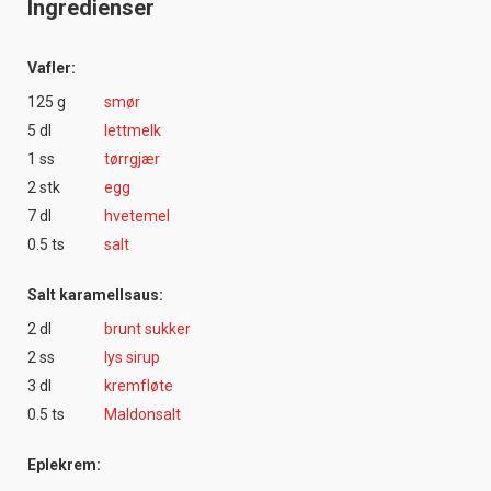
Ingredienser
Vafler:
125 g
smør
5 dl
lettmelk
1 ss
tørrgjær
2 stk
egg
7 dl
hvetemel
0.5 ts
salt
Salt karamellsaus:
2 dl
brunt sukker
2 ss
lys sirup
3 dl
kremfløte
0.5 ts
Maldonsalt
Eplekrem: