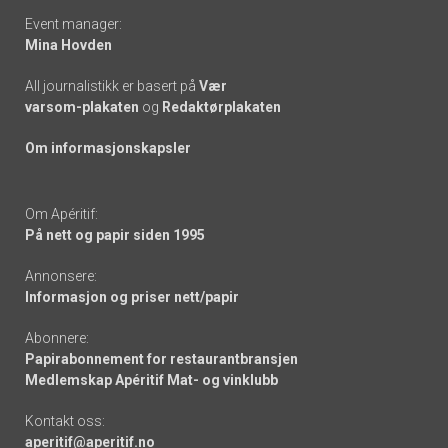
Event manager:
Mina Hovden
All journalistikk er basert på
Vær
varsom-plakaten
og
Redaktørplakaten
Om informasjonskapsler
Om Apéritif:
På nett og papir siden 1995
Annonsere:
Informasjon og priser nett/papir
Abonnere:
Papirabonnement for restaurantbransjen
Medlemskap Apéritif Mat- og vinklubb
Kontakt oss:
aperitif@aperitif.no