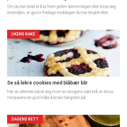
Dagens
Om du har tenkt til å ta frem grillen denne helgen eller kose deg
rett
innendørs ,er gyros fredags-middagen du har lengtet etter.
Artikler
UKENS KAKE
detail
-
section
11
Se så lekre cookies med blåbær blir
Har du allerede sikret deg noen av skogens søte blå, er disse
Dagens
minipaiene en god måte å bruke fangsten på.
rett
2
Artikler
DAGENS RETT