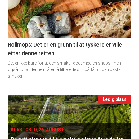
detail
-
section
11
Rollmops: Det er en grunn til at tyskere er ville
etter denne retten
Ukens
Det er ikke bare for at den smaker godt med en snaps, men
vin
også for at denne måten å tilberede sild på får ut den beste
smaken.
Events
Ledig plass
single
KURS I OSLO, 26. AUGUST