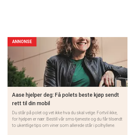
ANNONSE
Aase hjelper deg: Få polets beste kjøp sendt
rett til din mobil
Du står på polet og vet ikke hva du skal velge. Fortvil ikke,
for hjelpen er nær: Bestill vår sms-tjeneste og du får tilsendt
to ukentlige tips om viner som allerede står i polhyllene.