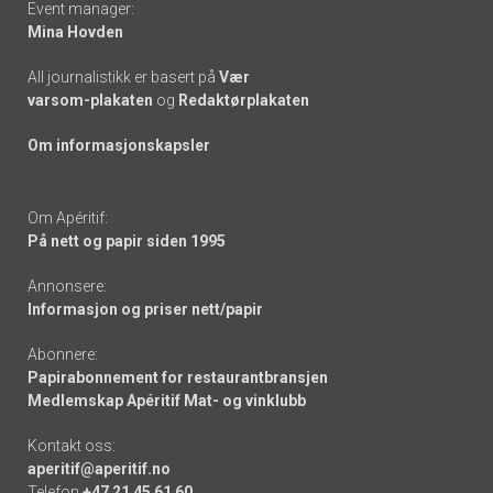
Event manager:
Mina Hovden
All journalistikk er basert på
Vær
varsom-plakaten
og
Redaktørplakaten
Om informasjonskapsler
Om Apéritif:
På nett og papir siden 1995
Annonsere:
Informasjon og priser nett/papir
Abonnere:
Papirabonnement for restaurantbransjen
Medlemskap Apéritif Mat- og vinklubb
Kontakt oss:
aperitif@aperitif.no
Telefon
+47 21 45 61 60