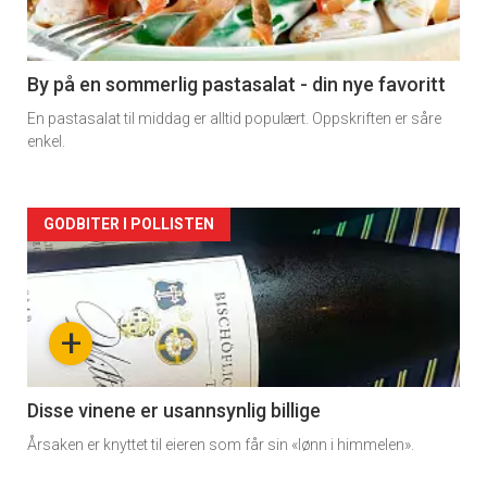
-
5
By på en sommerlig pastasalat - din nye favoritt
En pastasalat til middag er alltid populært. Oppskriften er såre
enkel.
Forsiden
GODBITER I POLLISTEN
akkurat
nå
+
-
6
Disse vinene er usannsynlig billige
Årsaken er knyttet til eieren som får sin «lønn i himmelen».