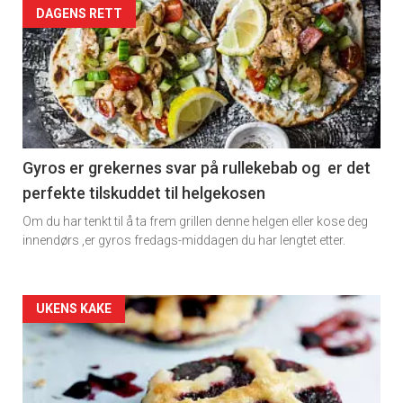
DAGENS RETT
Gyros er grekernes svar på rullekebab og er det
perfekte tilskuddet til helgekosen
Om du har tenkt til å ta frem grillen denne helgen eller kose deg
innendørs ,er gyros fredags-middagen du har lengtet etter.
Forsiden
UKENS KAKE
akkurat
nå