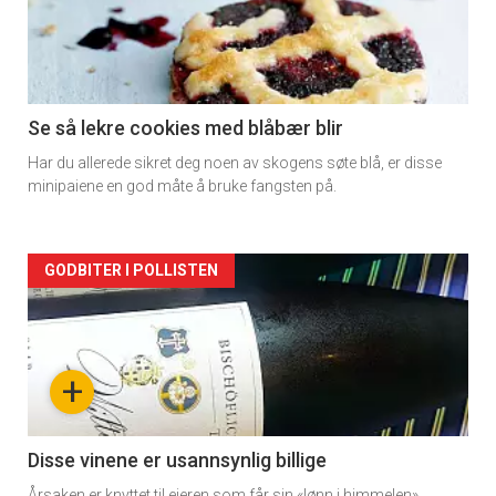
-
section
11
Se så lekre cookies med blåbær blir
Har du allerede sikret deg noen av skogens søte blå, er disse
Dagens
minipaiene en god måte å bruke fangsten på.
rett
Artikler
GODBITER I POLLISTEN
detail
-
+
section
11
Disse vinene er usannsynlig billige
Årsaken er knyttet til eieren som får sin «lønn i himmelen».