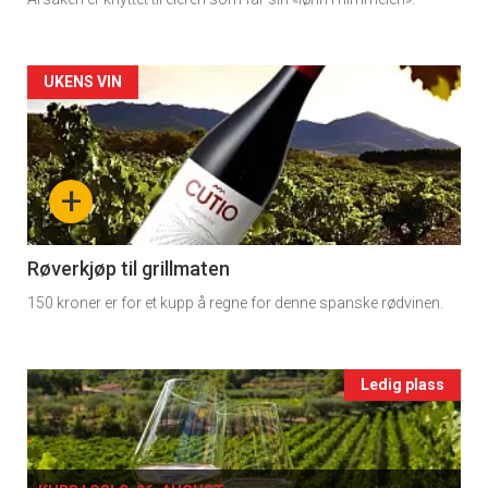
Dagens
rett
Artikler
UKENS VIN
2
detail
-
+
section
11
Røverkjøp til grillmaten
150 kroner er for et kupp å regne for denne spanske rødvinen.
Ukens
vin
Events
Ledig plass
single