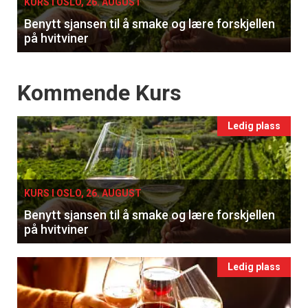
KURS I OSLO, 26. AUGUST
Benytt sjansen til å smake og lære forskjellen
på hvitviner
Events
Kommende Kurs
Ledig plass
KURS I OSLO, 26. AUGUST
Benytt sjansen til å smake og lære forskjellen
på hvitviner
Ledig plass