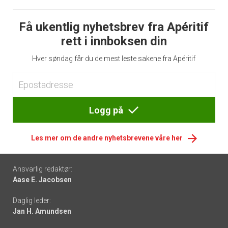
Få ukentlig nyhetsbrev fra Apéritif
rett i innboksen din
Hver søndag får du de mest leste sakene fra Apéritif
Logg på
Les mer om de andre nyhetsbrevene våre her
Footer
Ansvarlig redaktør:
Aase E. Jacobsen
-
Daglig leder:
links
Jan H. Amundsen