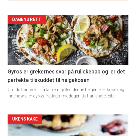
Artikler
DAGENS RETT
detail
-
section
11
Gyros er grekernes svar på rullekebab og er det
perfekte tilskuddet til helgekosen
Om du har tenkt til å ta frem grillen denne helgen eller kose deg
innendørs ,er gyros fredags-middagen du har lengtet etter.
Artikler
UKENS KAKE
detail