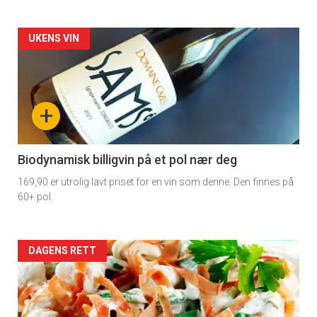
Forsiden
UKENS VIN
akkurat
nå
+
-
4
Biodynamisk billigvin på et pol nær deg
169,90 er utrolig lavt priset for en vin som denne. Den finnes på
60+ pol.
Forsiden
DAGENS RETT
akkurat
nå