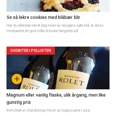
-
2
Se så lekre cookies med blåbær blir
Har du allerede sikret deg noen av skogens søte blå, er disse
minipaiene en god måte å bruke fangsten på.
Forsiden
GODBITER I POLLISTEN
akkurat
nå
+
-
3
Magnum eller vanlig flaske, ulik årgang, men like
gunstig pris
Innholdet er chardonnay fra en av toppcruene i Jura.