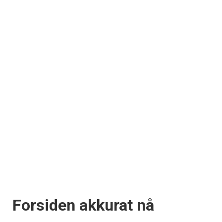
Få ukentlige nyhetsbrev fra
Apéritif
Vi tilbyr flere ukentlige nyhetsbrev. Du
kan fritt velge hvilke du ønsker å få
tilsendt.
Registrer deg
Forsiden akkurat nå