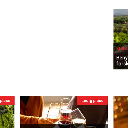
Eve
sing
KURS 
Benyt
forsk
 plass
Ledig plass