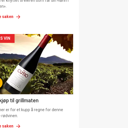
er knyttet til eieren som får sin «lønn i
en».
e saken
kler
S VIN
il
tion
ens
jøp til grillmaten
er er for et kupp å regne for denne
 rødvinen.
e saken