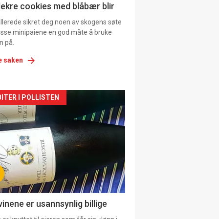
lekre cookies med blåbær blir
allerede sikret deg noen av skogens søte
 disse minipaiene en god måte å bruke
n på.
e saken
kler
ITER I POLLISTEN
il
tion
ens
vinene er usannsynlig billige