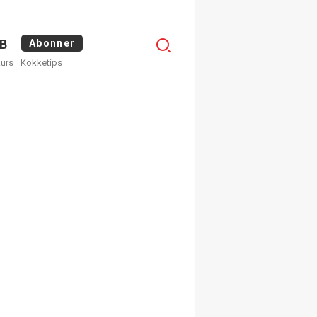
Logg
B
Abonner
kurs
Kokketips
inn
egistrer deg