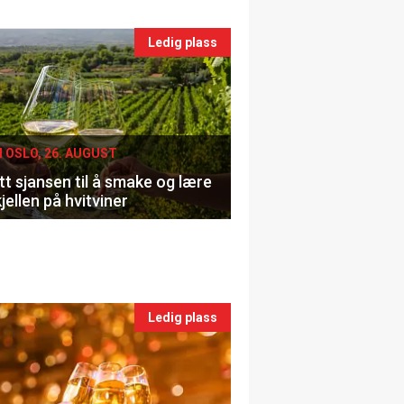
nts
Ledig plass
le
I OSLO, 26. AUGUST
t sjansen til å smake og lære
jellen på hvitviner
Ledig plass