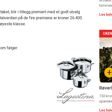
rett
Årsaken 
himmel
taket, blir i tillegg premiert med et godt utvalg
Les hel
talverdien på de fire premiene er kroner 26.400.
 høyeste klasse.
Arti
UKEN
deta
som følger:
-
sec
+
11
Dag
Røverk
rett
150 kron
spanske
2
Les hel