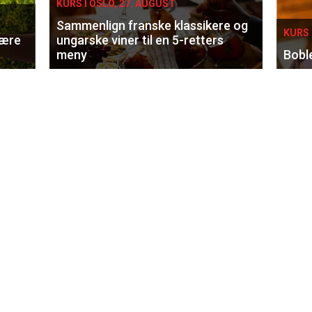
KURS I OSLO, 27. AUGUST
Sammenlign franske klassikere og
KURS 
lære
ungarske viner til en 5-retters
meny
Bobl