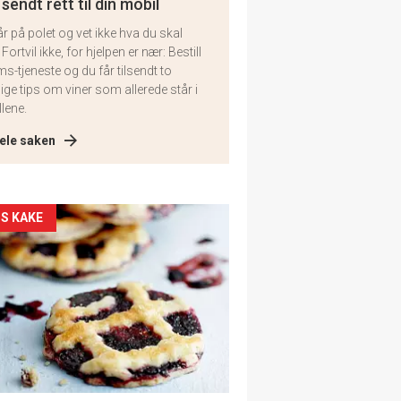
 sendt rett til din mobil
år på polet og vet ikke hva du skal
 Fortvil ikke, for hjelpen er nær: Bestill
ms-tjeneste og du får tilsendt to
lige tips om viner som allerede står i
llene.
ele saken
kler
S KAKE
il
tion