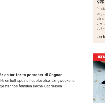
kjøp
Du st
velge.
vår s
ukent
polhy
Les h
Arti
UKEN
deta
r en tur for to personer til Cognac
-
okk en helt spesiell opplevelse. Langweekend i
gjester hos familien Bache-Gabrielsen.
sec
11