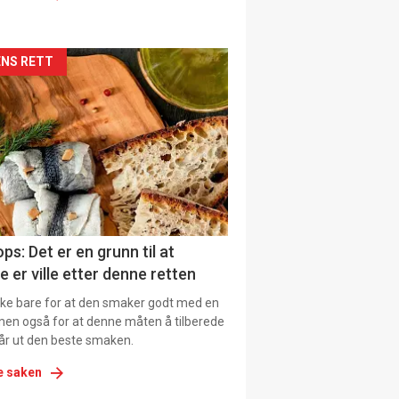
kler
NS RETT
il
tion
ns
ps: Det er en grunn til at
e er ville etter denne retten
ikke bare for at den smaker godt med en
men også for at denne måten å tilberede
får ut den beste smaken.
e saken