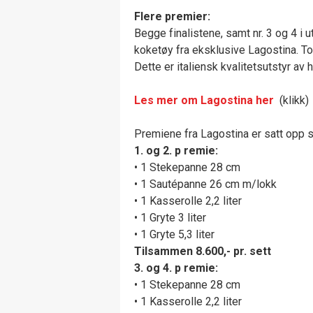
Flere premier:
Begge finalistene, samt nr. 3 og 4 i ut
koketøy fra eksklusive Lagostina. To
Dette er italiensk kvalitetsutstyr av
Les mer om Lagostina
her
(klikk)
Premiene fra Lagostina er satt opp 
1. og 2. p remie:
• 1 Stekepanne 28 cm
• 1 Sautépanne 26 cm m/lokk
• 1 Kasserolle 2,2 liter
• 1 Gryte 3 liter
• 1 Gryte 5,3 liter
Tilsammen 8.600,- pr. sett
3. og 4. p remie:
• 1 Stekepanne 28 cm
• 1 Kasserolle 2,2 liter