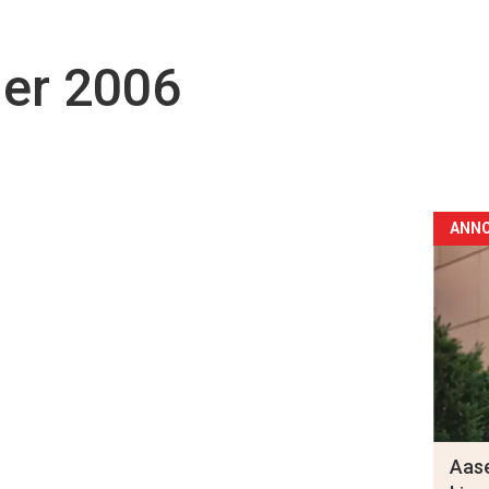
ier 2006
ANN
Aase