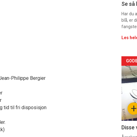
Se så 
Har du 
blå, er
fangste
Les hel
Arti
GODB
deta
ean-Philippe Bergier
-
er
sec
r
+
 tid til fri disposisjon
11
er.
Dag
Disse 
kk)