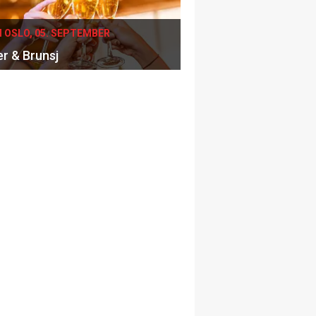
I OSLO, 05. SEPTEMBER
er & Brunsj