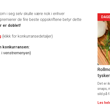
som i seg selv skulle være nok i enhver
Arti
DAGE
emierer de fire beste oppskriftene betyr dette
r er doblet!
deta
ag
(klikk for konkurransedetaljer)
-
om konkurransen:
sec
å i venstremenyen)
11
Uke
Rollmo
tysker
vin
Det er 
snaps, 
sild på 
Les hel