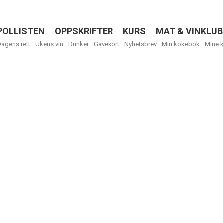
POLLISTEN
OPPSKRIFTER
KURS
MAT & VINKLUB
Menu
Dagens rett
Ukens vin
Drinker
Gavekort
Nyhetsbrev
Min kokebok
Mine 
R