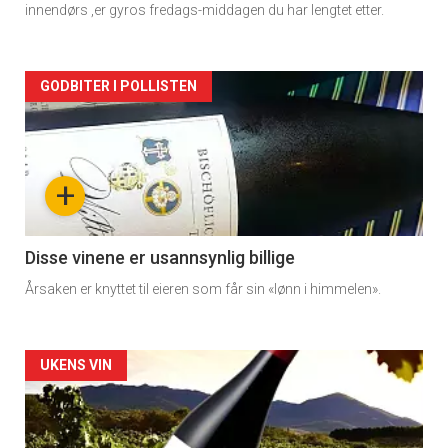
innendørs ,er gyros fredags-middagen du har lengtet etter.
Forsiden
GODBITER I POLLISTEN
akkurat
nå
+
-
3
Disse vinene er usannsynlig billige
Årsaken er knyttet til eieren som får sin «lønn i himmelen».
Forsiden
UKENS VIN
akkurat