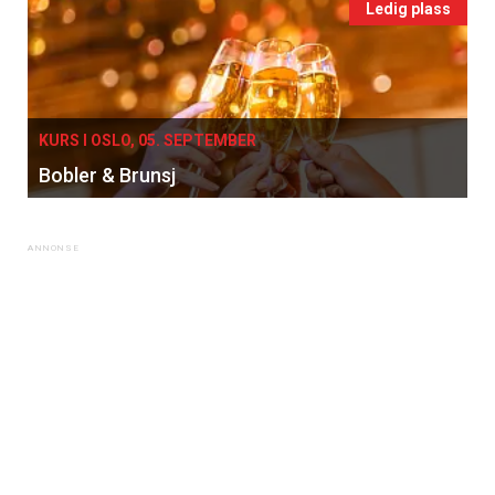
Vi tilbyr flere ukentlige nyhetsbrev. Du
Ledig plass
kan fritt velge hvilke du ønsker å få
tilsendt.
Registrer deg
KURS I OSLO, 05. SEPTEMBER
Bobler & Brunsj