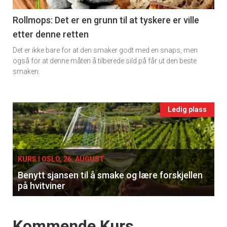
11
Rollmops: Det er en grunn til at tyskere er ville
etter denne retten
Ukens
Det er ikke bare for at den smaker godt med en snaps, men
vin
også for at denne måten å tilberede sild på får ut den beste
smaken.
Events
Ledig plass
single
KURS I OSLO, 26. AUGUST
Benytt sjansen til å smake og lære forskjellen
på hvitviner
Events
Kommende Kurs