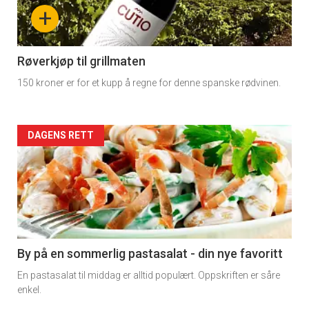
nå
+
-
4
Røverkjøp til grillmaten
150 kroner er for et kupp å regne for denne spanske rødvinen.
Forsiden
DAGENS RETT
akkurat
nå
-
5
By på en sommerlig pastasalat - din nye favoritt
En pastasalat til middag er alltid populært. Oppskriften er såre
enkel.