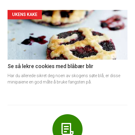
Forsiden
UKENS KAKE
akkurat
nå
-
6
Se så lekre cookies med blåbær blir
Har du allerede sikret deg noen av skogens søte blå, er disse
minipaiene en god måte å bruke fangsten på.