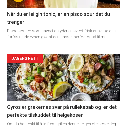
Når du er lei gin tonic, er en pisco sour det du
trenger
Pisco sour er som navnet antyder en svært frisk drink, og den
forfriskende evnen gjør at den passer perfekt også til mat.
Forsiden
DAGENS RETT
akkurat
nå
-
2
Gyros er grekernes svar på rullekebab og er det
perfekte tilskuddet til helgekosen
Om du har tenkt til å ta frem grillen denne helgen eller kose deg