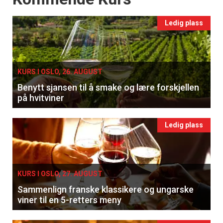
Ledig plass
KURS I OSLO, 26. AUGUST
Benytt sjansen til å smake og lære forskjellen
på hvitviner
Ledig plass
×
KURS I OSLO, 27. AUGUST
Sammenlign franske klassikere og ungarske
Få ukentlige nyhetsbrev fra
viner til en 5-retters meny
Apéritif