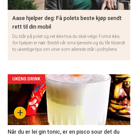
Aase hjelper deg: Få polets beste kjøp sendt
rett til din mobil
Du står på polet og vet ikke hva du skal velge. Fortvil ikke,
for hjelpen er nær: Bestill vår sms-tjeneste og du får tilsendt
to ukentlige tips om viner som allerede står i polhyllene.
Artikler
UKENS DRINK
detail
-
+
section
11
Når du er lei gin tonic, er en pisco sour det du