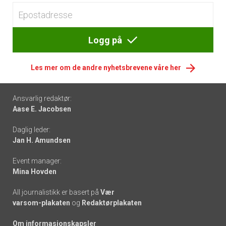
Logg på
Les mer om de andre nyhetsbrevene våre her
Footer
Ansvarlig redaktør:
Aase E. Jacobsen
-
Daglig leder:
links
Jan H. Amundsen
Event manager:
Mina Hovden
All journalistikk er basert på
Vær
varsom-plakaten
og
Redaktørplakaten
Om informasjonskapsler