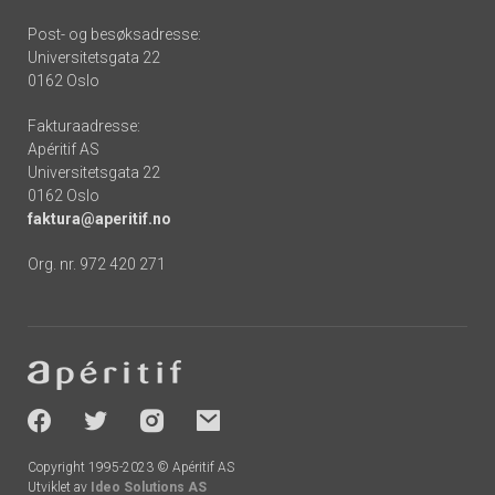
Post- og besøksadresse:
Universitetsgata 22
0162 Oslo
Fakturaadresse:
Apéritif AS
Universitetsgata 22
0162 Oslo
faktura@aperitif.no
Org. nr. 972 420 271
Footer
-
socials
Copyright 1995-2023 © Apéritif AS
Utviklet av
Ideo Solutions AS