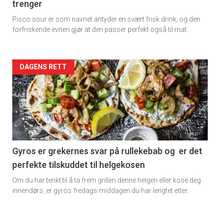
trenger
Pisco sour er som navnet antyder en svært frisk drink, og den
forfriskende evnen gjør at den passer perfekt også til mat.
Artikler
DAGENS RETT
detail
-
section
11
Gyros er grekernes svar på rullekebab og er det
perfekte tilskuddet til helgekosen
Dagens
Om du har tenkt til å ta frem grillen denne helgen eller kose deg
rett
innendørs ,er gyros fredags-middagen du har lengtet etter.