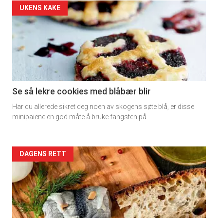
Artikler
UKENS KAKE
detail
-
section
11
Se så lekre cookies med blåbær blir
Har du allerede sikret deg noen av skogens søte blå, er disse
Dagens
minipaiene en god måte å bruke fangsten på.
rett
2
Artikler
DAGENS RETT
detail
-
section