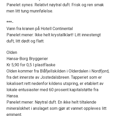
Panelet synes: Relativt nøytral duft. Frisk og ren smak
men litt tung munnfølelse.
***-
Vann fra kranen på Hotell Continental
Panelet mener: Ikke helt krystallklart! Litt innestengt
duft, litt dødt og flatt.
Olden
Hansa-Borg Bryggerier
Kr 5,90 for 0,5 l plastflaske
Olden kommer fra Blåfjellskilden i Olderdalen i Nordfjord,
fra det innerste av Jostedalsbreen. Tapperiet som er
lokalisert rett nedenfor kildens utspring, er etablert av
lokale entusiaster med 60 prosent kapitalstøtte fra
Hansa.
Panelet mener: Nøytral duft. En ikke helt tiltalende
mineralskhet i anslaget som gjør at vannet oppleves litt
emment.