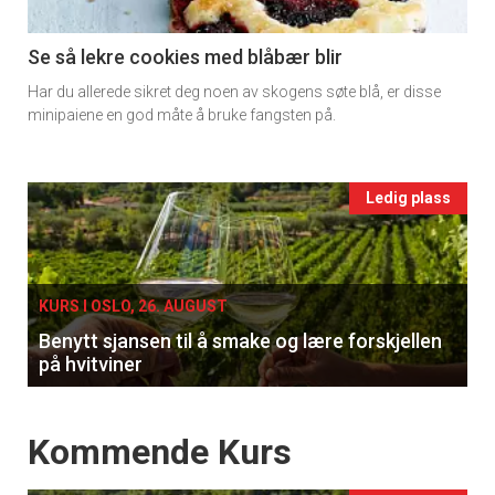
section
11
Se så lekre cookies med blåbær blir
Har du allerede sikret deg noen av skogens søte blå, er disse
Ukens
minipaiene en god måte å bruke fangsten på.
vin
Events
Ledig plass
single
KURS I OSLO, 26. AUGUST
Benytt sjansen til å smake og lære forskjellen
på hvitviner
Events
Kommende Kurs