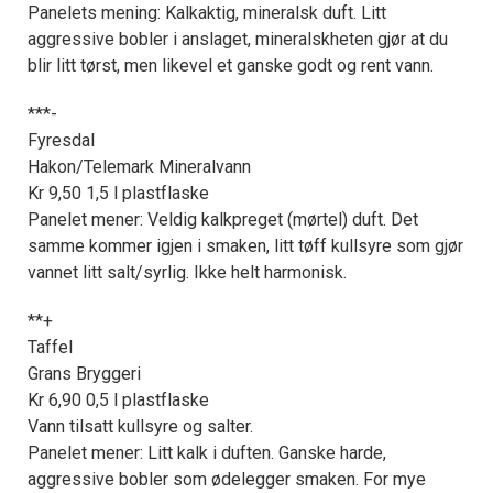
Panelets mening: Kalkaktig, mineralsk duft. Litt
aggressive bobler i anslaget, mineralskheten gjør at du
blir litt tørst, men likevel et ganske godt og rent vann.
***-
Fyresdal
Hakon/Telemark Mineralvann
Kr 9,50 1,5 l plastflaske
Panelet mener: Veldig kalkpreget (mørtel) duft. Det
samme kommer igjen i smaken, litt tøff kullsyre som gjør
vannet litt salt/syrlig. Ikke helt harmonisk.
**+
×
Taffel
Grans Bryggeri
Få ukentlige nyhetsbrev fra
Kr 6,90 0,5 l plastflaske
Vann tilsatt kullsyre og salter.
Apéritif
Panelet mener: Litt kalk i duften. Ganske harde,
Vi tilbyr flere ukentlige nyhetsbrev. Du
aggressive bobler som ødelegger smaken. For mye