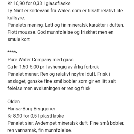
Kr 16,90 for 0,33 l glassflaske
Ty Nant er kildevann fra Wales som er tilsatt relativt lite
kullsyre.
Panelets mening: Lett og fin mineralsk karakter i duften.
Flott mousse. God munnfølelse og friskhet men en
smule kort.
****-
Pure Water Company med gass
Ca kr 1,50-5,00 pr l avhengig av årlig forbruk
Panelet mener: Ren og relativt nøytral duft. Frisk i
anslaget, ganske fine små bobler som gir en litt salt
følelse men avslutningen er ren og frisk.
Olden
Hansa-Borg Bryggerier
Kr 8,90 for 0,5 l plastflaske
Panelet sier: Avdempet mineralsk duft. Fine små bobler,
ren vannsmak, fin munnfølelse.