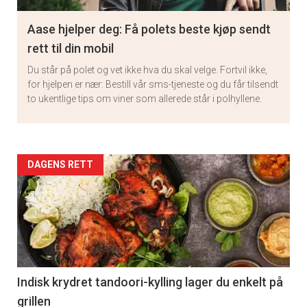
Aase hjelper deg: Få polets beste kjøp sendt
rett til din mobil
Du står på polet og vet ikke hva du skal velge. Fortvil ikke,
for hjelpen er nær: Bestill vår sms-tjeneste og du får tilsendt
to ukentlige tips om viner som allerede står i polhyllene.
Artikler
DAGENS RETT
detail
-
section
11
Indisk krydret tandoori-kylling lager du enkelt på
grillen