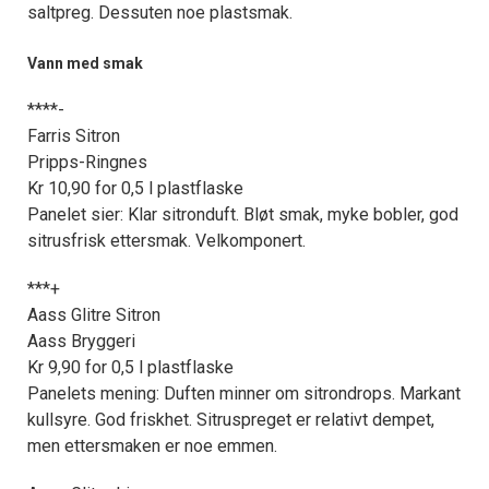
kan fritt velge hvilke du ønsker å få
saltpreg. Dessuten noe plastsmak.
tilsendt.
Vann med smak
Registrer deg
****-
Farris Sitron
Pripps-Ringnes
Kr 10,90 for 0,5 l plastflaske
Panelet sier: Klar sitronduft. Bløt smak, myke bobler, god
sitrusfrisk ettersmak. Velkomponert.
***+
Aass Glitre Sitron
Aass Bryggeri
Kr 9,90 for 0,5 l plastflaske
Panelets mening: Duften minner om sitrondrops. Markant
kullsyre. God friskhet. Sitruspreget er relativt dempet,
men ettersmaken er noe emmen.