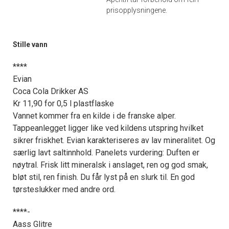
prisopplysningene.
Stille vann
****
Evian
Coca Cola Drikker AS
Kr 11,90 for 0,5 l plastflaske
Vannet kommer fra en kilde i de franske alper.
Tappeanlegget ligger like ved kildens utspring hvilket
sikrer friskhet. Evian karakteriseres av lav mineralitet. Og
særlig lavt saltinnhold. Panelets vurdering: Duften er
nøytral. Frisk litt mineralsk i anslaget, ren og god smak,
bløt stil, ren finish. Du får lyst på en slurk til. En god
tørsteslukker med andre ord.
****-
Aass Glitre