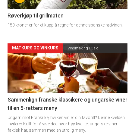
-
4
Røverkjøp til grillmaten
150 kroner er for et kupp å regne for denne spanske rødvinen.
Forsiden
MATKURS OG VINKURS
Vinsmaking i Oslo
akkurat
nå
-
5
Sammenlign franske klassikere og ungarske viner
til en 5-retters meny
Ungarn mot Frankrike, hvilken vin er din favoritt? Denne kvelden
inviterer Kullt for å vise deg hvor høy kvalitet ungarske viner
faktisk har, sammen med en utrolig meny.