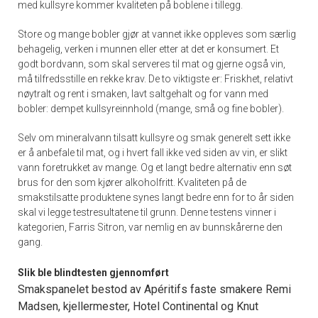
med kullsyre kommer kvaliteten på boblene i tillegg.
Store og mange bobler gjør at vannet ikke oppleves som særlig
behagelig, verken i munnen eller etter at det er konsumert. Et
godt bordvann, som skal serveres til mat og gjerne også vin,
må tilfredsstille en rekke krav. De to viktigste er: Friskhet, relativt
nøytralt og rent i smaken, lavt saltgehalt og for vann med
bobler: dempet kullsyreinnhold (mange, små og fine bobler).
Selv om mineralvann tilsatt kullsyre og smak generelt sett ikke
er å anbefale til mat, og i hvert fall ikke ved siden av vin, er slikt
vann foretrukket av mange. Og et langt bedre alternativ enn søt
brus for den som kjører alkoholfritt. Kvaliteten på de
smakstilsatte produktene synes langt bedre enn for to år siden
skal vi legge testresultatene til grunn. Denne testens vinner i
kategorien, Farris Sitron, var nemlig en av bunnskårerne den
gang.
Slik ble blindtesten gjennomført
Smakspanelet bestod av Apéritifs faste smakere Remi
Madsen, kjellermester, Hotel Continental og Knut