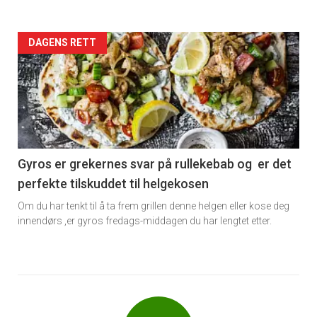
Forsiden
DAGENS RETT
akkurat
nå
-
6
Gyros er grekernes svar på rullekebab og er det
perfekte tilskuddet til helgekosen
Om du har tenkt til å ta frem grillen denne helgen eller kose deg
innendørs ,er gyros fredags-middagen du har lengtet etter.