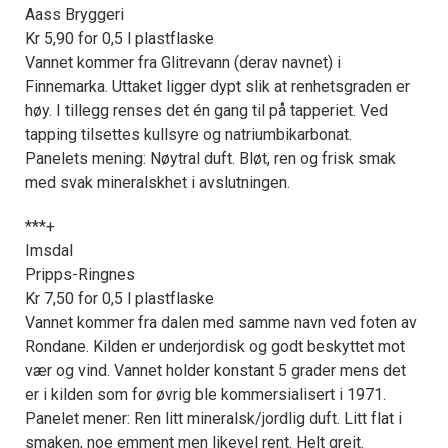
Aass Bryggeri
Kr 5,90 for 0,5 l plastflaske
Vannet kommer fra Glitrevann (derav navnet) i
Finnemarka. Uttaket ligger dypt slik at renhetsgraden er
høy. I tillegg renses det én gang til på tapperiet. Ved
tapping tilsettes kullsyre og natriumbikarbonat.
Panelets mening: Nøytral duft. Bløt, ren og frisk smak
med svak mineralskhet i avslutningen.
***+
Imsdal
Pripps-Ringnes
Kr 7,50 for 0,5 l plastflaske
Vannet kommer fra dalen med samme navn ved foten av
Rondane. Kilden er underjordisk og godt beskyttet mot
vær og vind. Vannet holder konstant 5 grader mens det
er i kilden som for øvrig ble kommersialisert i 1971.
Panelet mener: Ren litt mineralsk/jordlig duft. Litt flat i
smaken, noe emment men likevel rent. Helt greit.