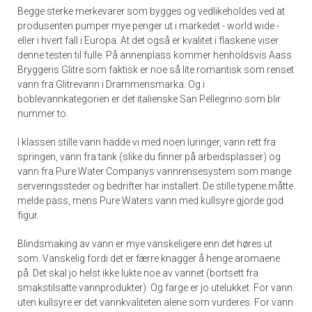
Begge sterke merkevarer som bygges og vedlikeholdes ved at
produsenten pumper mye penger ut i markedet - world wide -
eller i hvert fall i Europa. At det også er kvalitet i flaskene viser
denne testen til fulle. På annenplass kommer henholdsvis Aass
Bryggeris Glitre som faktisk er noe så lite romantisk som renset
vann fra Glitrevann i Drammensmarka. Og i
boblevannkategorien er det italienske San Pellegrino som blir
nummer to.
I klassen stille vann hadde vi med noen luringer, vann rett fra
springen, vann fra tank (slike du finner på arbeidsplasser) og
vann fra Pure Water Companys vannrensesystem som mange
serveringssteder og bedrifter har installert. De stille typene måtte
melde pass, mens Pure Waters vann med kullsyre gjorde god
figur.
Blindsmaking av vann er mye vanskeligere enn det høres ut
som. Vanskelig fordi det er færre knagger å henge aromaene
på. Det skal jo helst ikke lukte noe av vannet (bortsett fra
smakstilsatte vannprodukter). Og farge er jo utelukket. For vann
uten kullsyre er det vannkvaliteten alene som vurderes. For vann