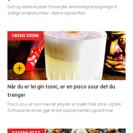
Grill og sterke krydder forvandler alminnelige kyllingvinger til
saftige smaksbomber i denne oppskriften.
Artikler
UKENS DRINK
detail
-
+
section
11
Når du er lei gin tonic, er en pisco sour det du
trenger
Dagens
Pisco sour er som navnet antyder en svært frisk drink, og den
rett
forfriskende evnen gjør at den passer perfekt også til mat.