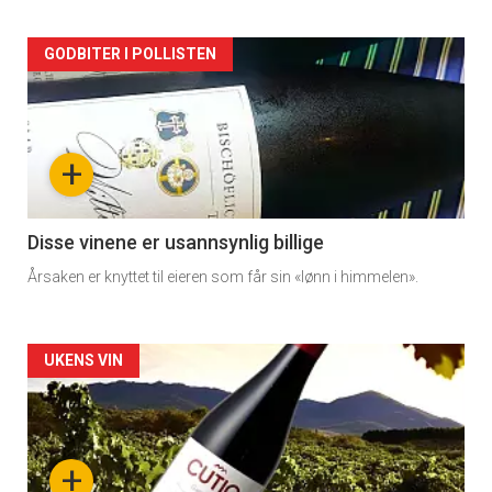
Forsiden
GODBITER I POLLISTEN
akkurat
nå
+
-
3
Disse vinene er usannsynlig billige
Årsaken er knyttet til eieren som får sin «lønn i himmelen».
Forsiden
UKENS VIN
akkurat
nå
+