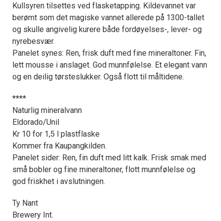
Kullsyren tilsettes ved flasketapping. Kildevannet var
berømt som det magiske vannet allerede på 1300-tallet
og skulle angivelig kurere både fordøyelses-, lever- og
nyrebesvær.
Panelet synes: Ren, frisk duft med fine mineraltoner. Fin,
lett mousse i anslaget. God munnfølelse. Et elegant vann
og en deilig tørsteslukker. Også flott til måltidene.
****
Naturlig mineralvann
Eldorado/Unil
Kr 10 for 1,5 l plastflaske
Kommer fra Kaupangkilden.
Panelet sider: Ren, fin duft med litt kalk. Frisk smak med
små bobler og fine mineraltoner, flott munnfølelse og
god friskhet i avslutningen.
Ty Nant
Brewery Int.