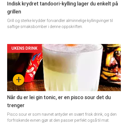
Indisk krydret tandoori-kylling lager du enkelt på
grillen
Grill og sterke krydder forvandler alminnelige kyllingvinger til
saftige smaksbomber i denne oppskriften.
Forsiden
UKENS DRINK
akkurat
nå
+
-
2
Når du er lei gin tonic, er en pisco sour det du
trenger
Pisco sour er som navnet antyder en svært frisk drink, og den
forfriskende evnen gjør at den passer perfekt også til mat.