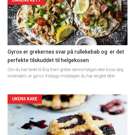
Artikler
DAGENS RETT
detail
-
section
11
Gyros er grekernes svar på rullekebab og er det
perfekte tilskuddet til helgekosen
Dagens
Om du har tenkt til å ta frem grillen denne helgen eller kose deg
rett
innendørs ,er gyros fredags-middagen du har lengtet etter.
2
Artikler
UKENS KAKE
detail
-