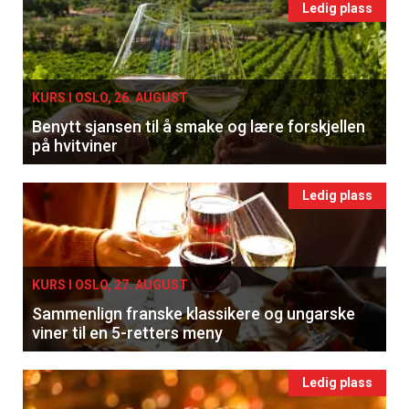
Ledig plass
KURS I OSLO, 26. AUGUST
Benytt sjansen til å smake og lære forskjellen
på hvitviner
Ledig plass
KURS I OSLO, 27. AUGUST
Sammenlign franske klassikere og ungarske
viner til en 5-retters meny
Ledig plass