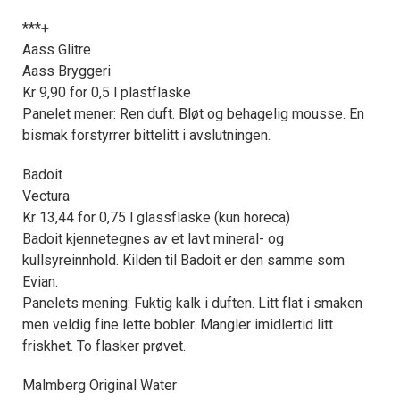
***+
Aass Glitre
Aass Bryggeri
Kr 9,90 for 0,5 l plastflaske
Panelet mener: Ren duft. Bløt og behagelig mousse. En
bismak forstyrrer bittelitt i avslutningen.
Badoit
Vectura
Kr 13,44 for 0,75 l glassflaske (kun horeca)
Badoit kjennetegnes av et lavt mineral- og
kullsyreinnhold. Kilden til Badoit er den samme som
Evian.
Panelets mening: Fuktig kalk i duften. Litt flat i smaken
men veldig fine lette bobler. Mangler imidlertid litt
friskhet. To flasker prøvet.
Malmberg Original Water