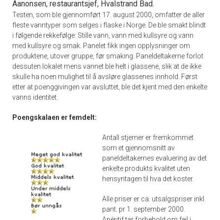
Aanonsen, restaurantsjef, Hvalstrand Bad.
Testen, som ble gjennomført 17. august 2000, omfatter de aller
fleste vanntyper som selges i flaske i Norge. De ble smakt blindt
i følgende rekkefølge: Stille vann, vann med kullsyre og vann
med kullsyre og smak. Panelet fikk ingen opplysninger om
produktene, utover gruppe, før smaking. Paneldeltakerne forlot
dessuten lokalet mens vannet ble helt i glassene, slik at de ikke
skulle ha noen mulighet til å avsløre glassenes innhold. Først
etter at poenggivingen var avsluttet, ble det kjent med den enkelte
vanns identitet.
Poengskalaen er femdelt:
Antall stjerner er fremkommet
som et gjennomsnitt av
paneldeltakernes evaluering av det
enkelte produkts kvalitet uten
hensyntagen til hva det koster.
Alle priser er ca. utsalgspriser inkl.
pant. pr 1. september 2000.
Apéritif tar forbehold om feil i