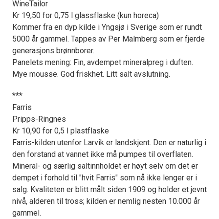
WineTailor
Kr 19,50 for 0,75 l glassflaske (kun horeca)
Kommer fra en dyp kilde i Yngsjø i Sverige som er rundt
5000 år gammel. Tappes av Per Malmberg som er fjerde
generasjons brønnborer.
Panelets mening: Fin, avdempet mineralpreg i duften.
Mye mousse. God friskhet. Litt salt avslutning.
***
Farris
Pripps-Ringnes
Kr 10,90 for 0,5 l plastflaske
Farris-kilden utenfor Larvik er landskjent. Den er naturlig i
den forstand at vannet ikke må pumpes til overflaten.
Mineral- og særlig saltinnholdet er høyt selv om det er
dempet i forhold til "hvit Farris" som nå ikke lenger er i
salg. Kvaliteten er blitt målt siden 1909 og holder et jevnt
nivå, alderen til tross; kilden er nemlig nesten 10.000 år
gammel.