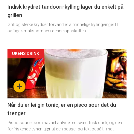
Indisk krydret tandoori-kylling lager du enkelt på
grillen
Grill og sterke krydder forvandler alminnelige kyllingvinger til
saftige smaksbomber i denne oppskriften.
Forsiden
UKENS DRINK
akkurat
nå
+
-
2
Når du er lei gin tonic, er en pisco sour det du
trenger
Pisco sour er som navnet antyder en svært frisk drink, og den
forfriskende evnen gjør at den passer perfekt også til mat.