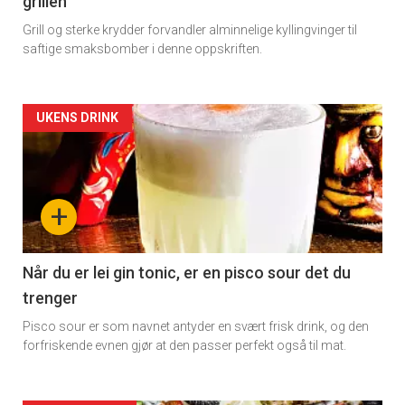
grillen
Grill og sterke krydder forvandler alminnelige kyllingvinger til
saftige smaksbomber i denne oppskriften.
Artikler
UKENS DRINK
detail
-
+
section
11
Når du er lei gin tonic, er en pisco sour det du
trenger
Dagens
Pisco sour er som navnet antyder en svært frisk drink, og den
rett
forfriskende evnen gjør at den passer perfekt også til mat.