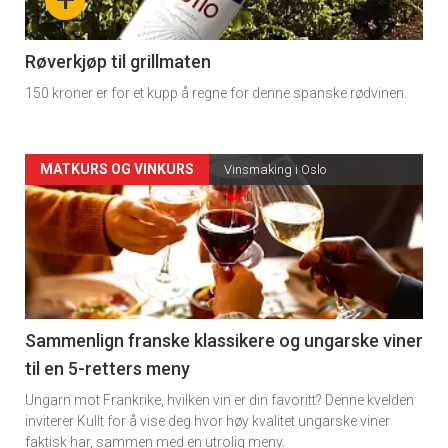
-
4
Røverkjøp til grillmaten
150 kroner er for et kupp å regne for denne spanske rødvinen.
Forsiden
MATKURS OG VINKURS
Vinsmaking i Oslo
akkurat
nå
-
5
Sammenlign franske klassikere og ungarske viner
til en 5-retters meny
Ungarn mot Frankrike, hvilken vin er din favoritt? Denne kvelden
inviterer Kullt for å vise deg hvor høy kvalitet ungarske viner
faktisk har, sammen med en utrolig meny.