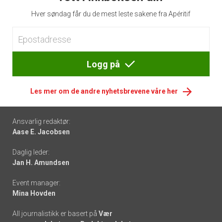
Hver søndag får du de mest leste sakene fra Apéritif
Logg på
Les mer om de andre nyhetsbrevene våre her
Footer
Ansvarlig redaktør:
Aase E. Jacobsen
-
Daglig leder:
links
Jan H. Amundsen
Event manager:
Mina Hovden
All journalistikk er basert på
Vær