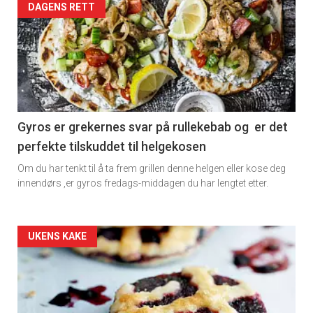
Artikler
DAGENS RETT
detail
-
section
11
Gyros er grekernes svar på rullekebab og er det
perfekte tilskuddet til helgekosen
Dagens
Om du har tenkt til å ta frem grillen denne helgen eller kose deg
rett
innendørs ,er gyros fredags-middagen du har lengtet etter.
2
Artikler
UKENS KAKE
detail
-