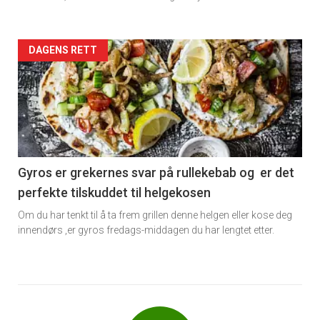
Forsiden
DAGENS RETT
akkurat
nå
-
6
Gyros er grekernes svar på rullekebab og er det
perfekte tilskuddet til helgekosen
Om du har tenkt til å ta frem grillen denne helgen eller kose deg
innendørs ,er gyros fredags-middagen du har lengtet etter.