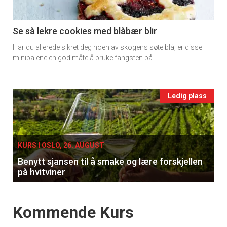
section
11
Se så lekre cookies med blåbær blir
Har du allerede sikret deg noen av skogens søte blå, er disse
Ukens
minipaiene en god måte å bruke fangsten på.
vin
Events
Ledig plass
single
KURS I OSLO, 26. AUGUST
Benytt sjansen til å smake og lære forskjellen
på hvitviner
Events
Kommende Kurs