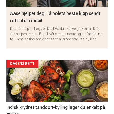
Aase hjelper deg: Få polets beste kjøp sendt
rett til din mobil
Du står på polet og vet ikke hva du skal velge. Fortvil ikke,
for hjelpen er nær: Bestill vår sms-tjeneste og du får tilsendt
to ukentlige tips om viner som allerede står i polhyllene.
Artikler
DAGENS RETT
detail
-
section
11
Indisk krydret tandoori-kylling lager du enkelt på