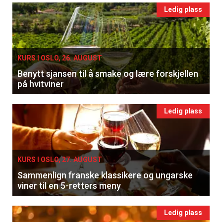
Ledig plass
KURS I OSLO, 26. AUGUST
Benytt sjansen til å smake og lære forskjellen
på hvitviner
Ledig plass
KURS I OSLO, 27. AUGUST
Sammenlign franske klassikere og ungarske
viner til en 5-retters meny
Ledig plass