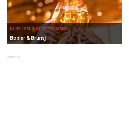
KURS I OSLO, 05. SEPTEMBER
×
Bobler & Brunsj
Få ukentlige nyhetsbrev fra
Apéritif
Vi tilbyr flere ukentlige nyhetsbrev. Du
kan fritt velge hvilke du ønsker å få
tilsendt.
Registrer deg