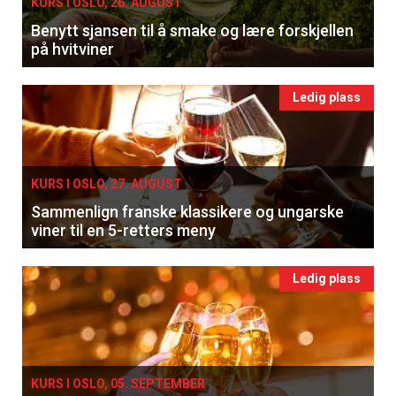
KURS I OSLO, 26. AUGUST
Benytt sjansen til å smake og lære forskjellen
på hvitviner
Ledig plass
KURS I OSLO, 27. AUGUST
Sammenlign franske klassikere og ungarske
viner til en 5-retters meny
Ledig plass
KURS I OSLO, 05. SEPTEMBER