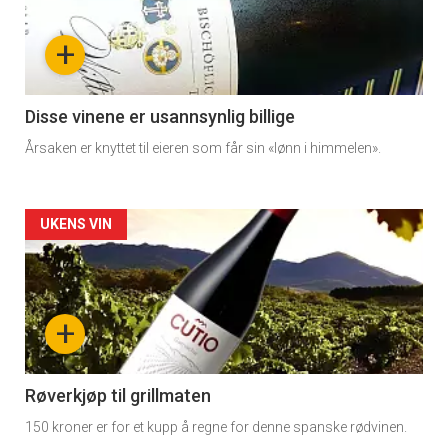
nå
+
-
3
Disse vinene er usannsynlig billige
Årsaken er knyttet til eieren som får sin «lønn i himmelen».
Forsiden
UKENS VIN
akkurat
nå
+
-
4
Røverkjøp til grillmaten
150 kroner er for et kupp å regne for denne spanske rødvinen.