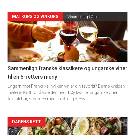
Forsiden
MATKURS OG VINKURS
Vinsmaking i Oslo
akkurat
nå
-
5
Sammenlign franske klassikere og ungarske viner
til en 5-retters meny
Ungarn mot Frankrike, hvilken vin er din favoritt? Denne kvelden
inviterer Kullt for å vise deg hvor høy kvalitet ungarske viner
faktisk har, sammen med en utrolig meny.
Forsiden
DAGENS RETT