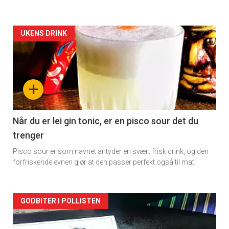
Forsiden
UKENS DRINK
akkurat
nå
+
-
2
Når du er lei gin tonic, er en pisco sour det du
trenger
Pisco sour er som navnet antyder en svært frisk drink, og den
forfriskende evnen gjør at den passer perfekt også til mat.
Forsiden
GODBITER I POLLISTEN
akkurat