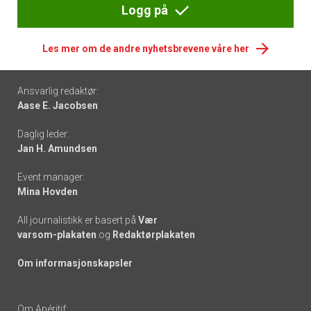
Logg på
Les mer om de andre nyhetsbrevene våre her
Footer
Ansvarlig redaktør:
Aase E. Jacobsen
-
Daglig leder:
links
Jan H. Amundsen
Event manager:
Mina Hovden
All journalistikk er basert på
Vær
varsom-plakaten
og
Redaktørplakaten
Om informasjonskapsler
Om Apéritif: