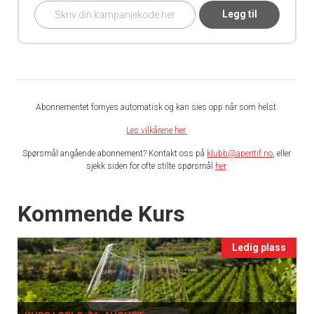
Legg til
Abonnementet fornyes automatisk og kan sies opp når som helst.
Les vilkårene her.
Spørsmål angående abonnement? Kontakt oss på
klubb@aperitif.no
, eller
sjekk siden for ofte stilte spørsmål
her
.
Events
Kommende Kurs
Ledig plass