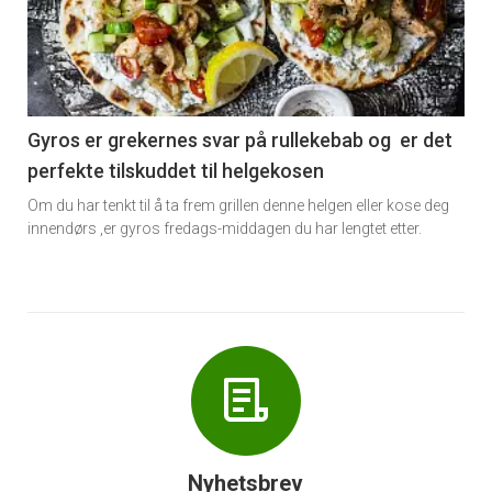
akkurat
nå
-
6
Gyros er grekernes svar på rullekebab og er det
perfekte tilskuddet til helgekosen
Om du har tenkt til å ta frem grillen denne helgen eller kose deg
innendørs ,er gyros fredags-middagen du har lengtet etter.
Nyhetsbrev