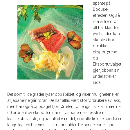
spente på
Bocuse-
effekten. Og så
må vi fremfor
alt har klart for
øyet at den kan
skusles bort
om ikke
eksportørene
og
Eksportutvalget
gjør jobben sin,
understreker
Eide.
Det som til de grader lyser opp i bildet, og viser mulighetene, er
at japanerne går foran. De har alltid vært storforbrukere av laks,
men har også oppdaget fjordørreten for lengst, slik at tilnærmet
60 prosent av eksporten går dit. Japanerne er ekstremt
kvalitetsbevisste, og har alltid vært det, noe alle fiskeeksportører
langs kysten har visst i en mannsalder. De sender sine egne