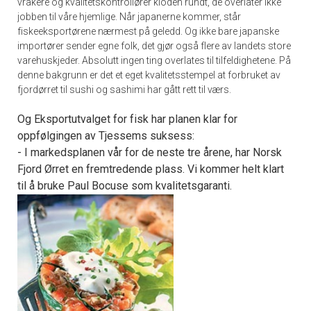
vrakere og kvalitetskontrollører kloden rundt, de overlater ikke
jobben til våre hjemlige. Når japanerne kommer, står
fiskeeksportørene nærmest på geledd. Og ikke bare japanske
importører sender egne folk, det gjør også flere av landets store
varehuskjeder. Absolutt ingen ting overlates til tilfeldighetene. På
denne bakgrunn er det et eget kvalitetsstempel at forbruket av
fjordørret til sushi og sashimi har gått rett til værs.
Og Eksportutvalget for fisk har planen klar for
oppfølgingen av Tjessems suksess:
- I markedsplanen vår for de neste tre årene, har Norsk
Fjord Ørret en fremtredende plass. Vi kommer helt klart
til å bruke Paul Bocuse som kvalitetsgaranti.