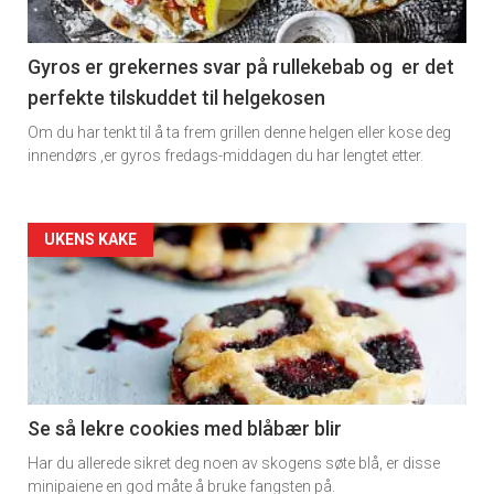
section
11
Gyros er grekernes svar på rullekebab og er det
perfekte tilskuddet til helgekosen
Dagens
Om du har tenkt til å ta frem grillen denne helgen eller kose deg
rett
innendørs ,er gyros fredags-middagen du har lengtet etter.
2
Artikler
UKENS KAKE
detail
-
section
11
Se så lekre cookies med blåbær blir
Har du allerede sikret deg noen av skogens søte blå, er disse
Ukens
minipaiene en god måte å bruke fangsten på.