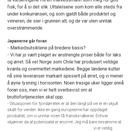
fisk, for å si det slik. Uttalelsene som kom alle steds fra
under konkurransen, og som gjaldt både produktet og
vinneren, de sier i grunnen alt, og de var uten unntak
overstrømmende.
Japanerne går foran
- Markedsutsiktene på bredere basis?
- Vi har jo vært plaget av anstrengte priser både for laks
og ørret. Så vel Norge som Chile har produsert veldige
kvanta og overmettet markedene. Begge landene kutter
nå sine leveranser markant spesielt på ørret, og vi mener
å øyne lysning i horisonten. Noen trasige uker ligger ennå
foran oss, men vi er helt overbevist om at
bruttofortjenesten skal opp.
- Situasjonen for fjordørreten er at den langt på vei er en skjult
skatt for verden. Ikke en gang europeerne har oppdaget
produktet, om vi unntar noen få franske røkerier. Enhver
skjønner da at potensialet er enormt.
Jeg må bare innrømme at
vi er veldig