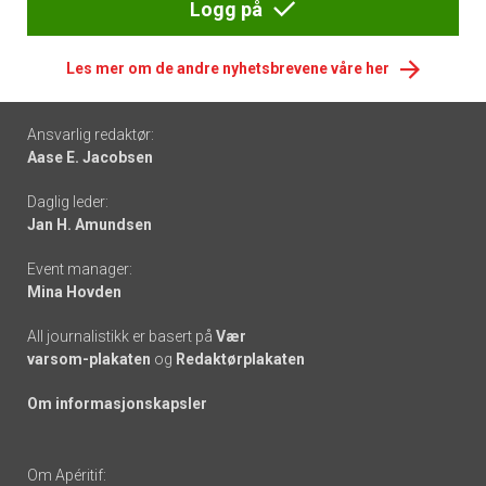
Logg på
Les mer om de andre nyhetsbrevene våre her
Footer
Ansvarlig redaktør:
Aase E. Jacobsen
-
Daglig leder:
links
Jan H. Amundsen
Event manager:
Mina Hovden
All journalistikk er basert på
Vær
varsom-plakaten
og
Redaktørplakaten
Om informasjonskapsler
Om Apéritif: