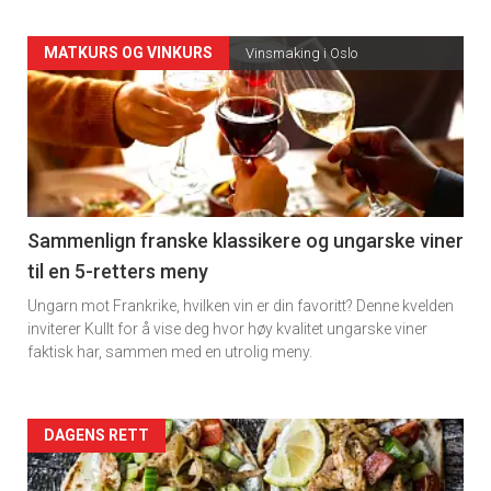
Forsiden
MATKURS OG VINKURS
Vinsmaking i Oslo
akkurat
nå
-
5
Sammenlign franske klassikere og ungarske viner
til en 5-retters meny
Ungarn mot Frankrike, hvilken vin er din favoritt? Denne kvelden
inviterer Kullt for å vise deg hvor høy kvalitet ungarske viner
faktisk har, sammen med en utrolig meny.
Forsiden
DAGENS RETT
akkurat