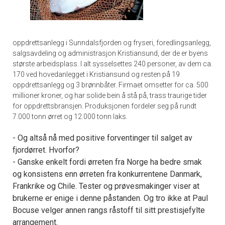
oppdrettsanlegg i Sunndalsfjorden og fryseri, foredlingsanlegg,
salgsavdeling og administrasjon Kristiansund, der de er byens
største arbeidsplass. I alt sysselsettes 240 personer, av dem ca.
170 ved hovedanlegget i Kristiansund og resten på 19
oppdrettsanlegg og 3 brønnbåter. Firmaet omsetter for ca. 500
millioner kroner, og har solide bein å stå på, trass traurige tider
for oppdrettsbransjen. Produksjonen fordeler seg på rundt
7.000 tonn ørret og 12.000 tonn laks.
- Og altså nå med positive forventinger til salget av
fjordørret. Hvorfor?
- Ganske enkelt fordi ørreten fra Norge ha bedre smak
og konsistens enn ørreten fra konkurrentene Danmark,
Frankrike og Chile. Tester og prøvesmakinger viser at
brukerne er enige i denne påstanden. Og tro ikke at Paul
Bocuse velger annen rangs råstoff til sitt prestisjefylte
arrangement.