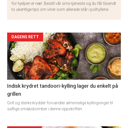
for hjelpen er nær: Bestill vår sms-tjeneste og du får tilsendt
to ukentlige tips om viner som allerede står i polhyllene.
Artikler
DAGENS RETT
detail
-
section
11
Indisk krydret tandoori-kylling lager du enkelt på
grillen
Grill og sterke krydder forvandler alminnelige kyllingvinger til
saftige smaksbomber i denne oppskriften.