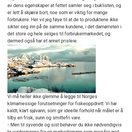
av dens egenskaper at fettet samler seg i buklisten, og
er lett å skjære bort, noe som er viktig for mange
forbrukere. Her vil jeg føye til at de to produktene ikke
sikter seg inn på de samme kundene, i det damørreten i
det store og hele selges til forbrukermarkedet, og
dermed også har et annet prisleie.
Vi må heller ikke glemme å legge til Norges
klimamessige forutsetninger for fiskeoppdrett. Vi har
kaldt, klart sjøvann, som gir ideelle forhold når målet er å
tilby en frisk, sunn og smittefri vare.
- Men til syvende og sist behøver du ikke nødvendigvis
ta vurderingene fra en markedsmann som meg for god