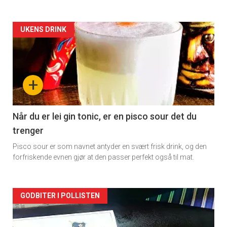
Forsiden
UKENS DRINK
akkurat
nå
+
-
2
Når du er lei gin tonic, er en pisco sour det du
trenger
Pisco sour er som navnet antyder en svært frisk drink, og den
forfriskende evnen gjør at den passer perfekt også til mat.
Forsiden
GODBITER I POLLISTEN
akkurat