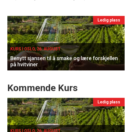
vin
Events
Ledig plass
single
KURS I OSLO, 26. AUGUST
Benytt sjansen til å smake og lære forskjellen
på hvitviner
Events
Kommende Kurs
Ledig plass
KURS I OSLO, 26. AUGUST