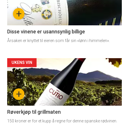
nå
+
-
3
Disse vinene er usannsynlig billige
Årsaken er knyttet til eieren som får sin «lønn i himmelen».
Forsiden
UKENS VIN
akkurat
nå
+
-
4
Røverkjøp til grillmaten
150 kroner er for et kupp å regne for denne spanske rødvinen.