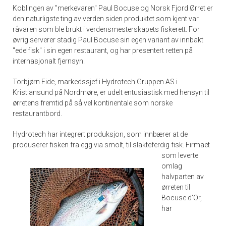
Koblingen av "merkevaren" Paul Bocuse og Norsk Fjord Ørret er
den naturligste ting av verden siden produktet som kjent var
råvaren som ble brukt i verdensmesterskapets fiskerett. For
øvrig serverer stadig Paul Bocuse sin egen variant av innbakt
"edelfisk" i sin egen restaurant, og har presentert retten på
internasjonalt fjernsyn.
Torbjørn Eide, markedssjef i Hydrotech Gruppen AS i
Kristiansund på Nordmøre, er udelt entusiastisk med hensyn til
ørretens fremtid på så vel kontinentale som norske
restaurantbord.
Hydrotech har integrert produksjon, som innbærer at de
produserer fisken fra egg via smolt, til slakteferdig fisk.
Firmaet
som leverte
omlag
halvparten av
ørreten til
Bocuse d'Or,
har