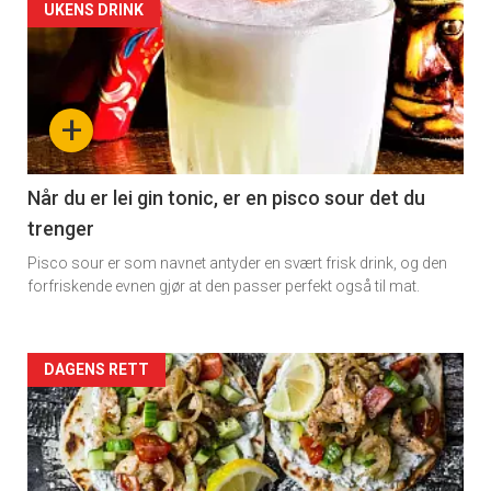
Artikler
UKENS DRINK
detail
-
+
section
11
Når du er lei gin tonic, er en pisco sour det du
trenger
Dagens
Pisco sour er som navnet antyder en svært frisk drink, og den
rett
forfriskende evnen gjør at den passer perfekt også til mat.
Artikler
DAGENS RETT
detail
-