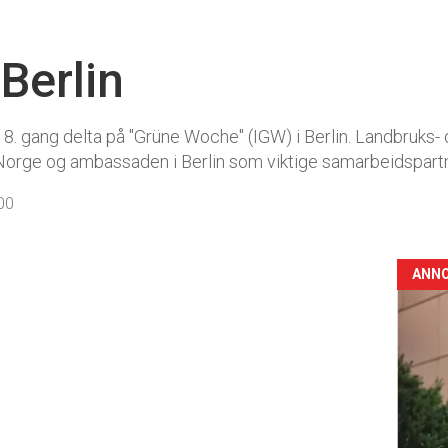
Berlin
r 18. gang delta på "Grüne Woche" (IGW) i Berlin. Landbruk
 Norge og ambassaden i Berlin som viktige samarbeidspart
00
ANN