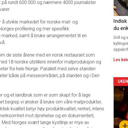
et på rundt 600 000 og nærmere 4000 journalister
11
arer.
Indisk
 å utvikle markedet for norske mat- og
du enk
Norges-profilering og mer spesifikk
 marked, samt å bruke arrangementet til en
Grill og
vå.
kyllingv
oppskrif
om de siste årene med en norsk restaurant som
Les hel
med 18 norske utstillere innenfor matproduksjon og
eter fra hele Norge. Parallelt med selve standen
iteter både på messeområdet, på standen og i Den
Arti
UKEN
deta
ger og et landbruk som er som skapt for å lage
er et begrep vi ønsker å bruke om våre matprodukter,
-
tisk kvalitet betyr høy produktkvalitet, renhet, intens
pmerksomhet mot dyrehelse og en dokumentert,
sec
. Med Norges svært lange kystlinje er mye av
+