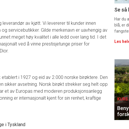
Uke
Se så 
vin
Har du 
leverandør av kjøtt. Vi levererer til kunder innen
blå, er
in og servicebutikker. Gilde merkenavn er uavhengig av
fangste
nnet meget høy kvalitet i alle ledd over lang tid. I det
Les hel
asjonalt ved å vinne prestisjetunge priser for
Dìor.
Eve
sing
k etablert i 1927 og eid av 2.000 norske birøktere. Den
en sikker avsetning. Norsk birøkt strekker seg helt opp
n har et av Europas med moderen produksjonsanlegg
ning er internasjonalt kjent for sin renhet, kraftige
KURS 
Benyt
forsk
ge i Tyskland