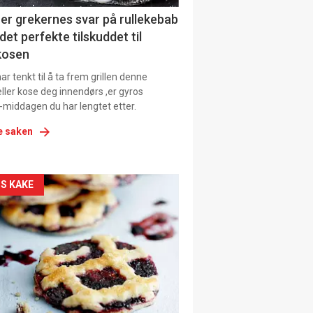
ens
er grekernes svar på rullekebab
det perfekte tilskuddet til
kosen
r tenkt til å ta frem grillen denne
ller kose deg innendørs ,er gyros
-middagen du har lengtet etter.
e saken
kler
S KAKE
il
tion