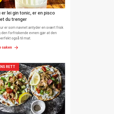
ens
 er lei gin tonic, er en pisco
et du trenger
our er som navnet antyder en svært frisk
g den forfriskende evnen gjør at den
erfekt også til mat.
e saken
kler
NS RETT
il
tion