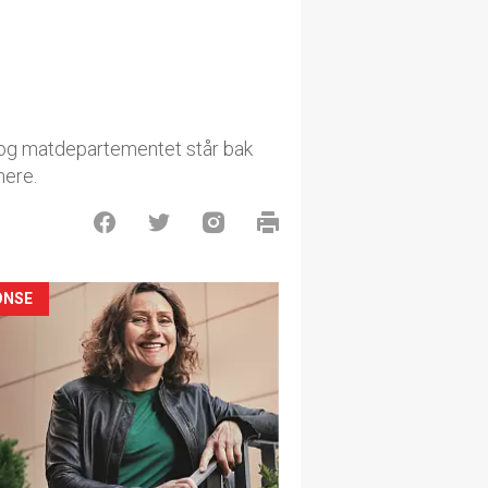
s- og matdepartementet står bak
nere.
ONSE