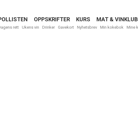
POLLISTEN
OPPSKRIFTER
KURS
MAT & VINKLUB
Menu
Dagens rett
Ukens vin
Drinker
Gavekort
Nyhetsbrev
Min kokebok
Mine 