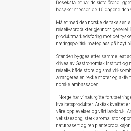
Besøkstallet har de siste årene ligg
besøker messen de 10 dagene den v
Målet med den norske deltakelsen er
reiselivsprodukter gjennom generell 
produktmarkedsføring mot det tyske
næringspolitisk møteplass på høyt ni
Standen bygges etter samme lest s
drives av Gastronomisk Institutt og 
reiseliv, både store og små virksomh
arrangeres en rekke møter og aktiv
norske ambassaden.
I Norge har vi naturgitte forutsetnin
kvalitetsprodukter. Arktisk kvalitet 
våre opplevelser og vårt landbruk. Ark
vekstsesong, sterk aroma, stor op
naturbasert og ren planteproduksjon