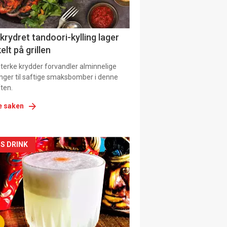
 krydret tandoori-kylling lager
elt på grillen
 sterke krydder forvandler alminnelige
inger til saftige smaksbomber i denne
ten.
e saken
kler
S DRINK
il
tion