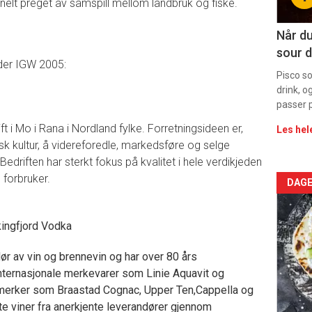
11
nelt preget av samspill mellom landbruk og fiske.
Dag
e
Når du
sour d
rett
der IGW 2005:
Pisco s
drink, o
passer p
ift i Mo i Rana i Nordland fylke. Forretningsideen er,
Les hel
sk kultur, å videreforedle, markedsføre og selge
 Bedriften har sterkt fokus på kvalitet i hele verdikjeden
l forbruker.
Arti
DAGE
deta
kingfjord Vodka
-
r av vin og brennevin og har over 80 års
sec
internasjonale merkevarer som Linie Aquavit og
 merker som Braastad Cognac, Upper Ten,Cappella og
11
te viner fra anerkjente leverandører gjennom