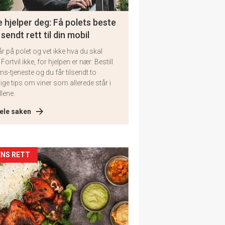
 hjelper deg: Få polets beste
 sendt rett til din mobil
år på polet og vet ikke hva du skal
 Fortvil ikke, for hjelpen er nær: Bestill
ms-tjeneste og du får tilsendt to
lige tips om viner som allerede står i
llene.
ele saken
kler
NS RETT
il
tion