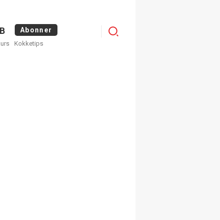
Logg
B
Abonner
kurs
Kokketips
inn