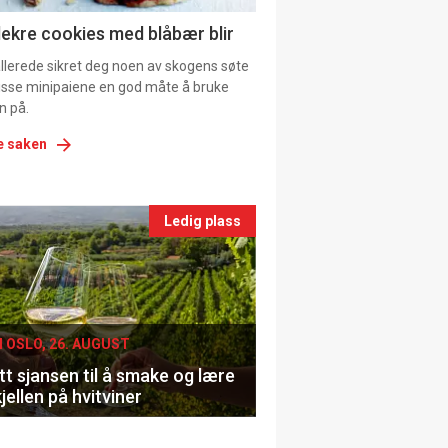
ns
lekre cookies med blåbær blir
allerede sikret deg noen av skogens søte
 disse minipaiene en god måte å bruke
n på.
e saken
nts
Ledig plass
le
I OSLO, 26. AUGUST
t sjansen til å smake og lære
jellen på hvitviner