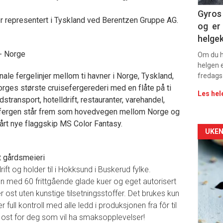
Dag
Gyros 
er representert i Tyskland ved Berentzen Gruppe AG.
og er 
rett
helge
2
- Norge
Om du ha
helgen e
nale fergelinjer mellom ti havner i Norge, Tyskland,
fredags
rges største cruisefergerederi med en flåte på ti
Les hel
stransport, hotelldrift, restauranter, varehandel,
elfergen står frem som hovedvegen mellom Norge og
vårt nye flaggskip MS Color Fantasy.
Arti
UKEN
deta
t gårdsmeieri
ift og holder til i Hokksund i Buskerud fylke.
-
 med 60 frittgående glade kuer og eget autorisert
r ost uten kunstige tilsetningsstoffer. Det brukes kun
sec
 full kontroll med alle ledd i produksjonen fra fôr til
11
t ost for deg som vil ha smaksopplevelser!