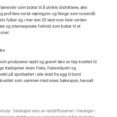
jenester som bidrar til å utvikle distriktene, øke
og profilere norsk næringsliv og Norge som reisemål.
ets fylker og i mer enn 30 land over hele verden.
 og internasjonale forhold som bidrar til at
esser.
aks
som produserer røykt og gravet laks av høy kvalitet til
e tradisjoner innen fiske, fiskeindustri og
ekt på sporbarhet i alle ledd fra egg til bord.
 kvalitet som sammen med einer, bøkespon, havsalt
nsdyr. Selskapet eies av reindriftssamer i Varanger i