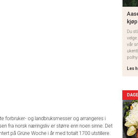
Aase
kjøp
Du st
velge.
vår s
ukent
polhy
Les h
Arti
DAGE
deta
e forbruker- og landbruksmesser og arrangeres i
-
ressen fra norsk næringsliv er større enn noen sinne. Det
ntert på Grüne Woche i år med totalt 1700 utstillere.
sec