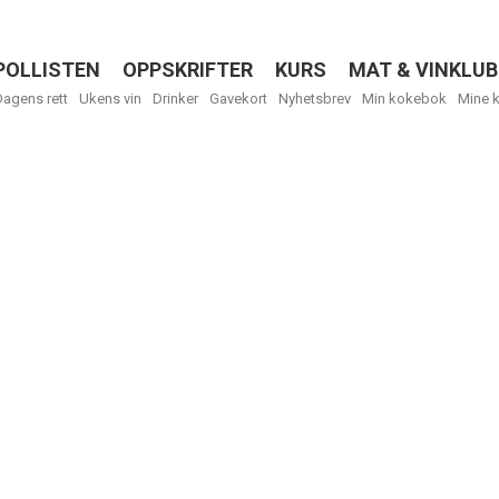
POLLISTEN
OPPSKRIFTER
KURS
MAT & VINKLUB
Menu
Dagens rett
Ukens vin
Drinker
Gavekort
Nyhetsbrev
Min kokebok
Mine 
Få ukentli
Vi tilbyr flere
kan fritt velge
tilsendt.
R