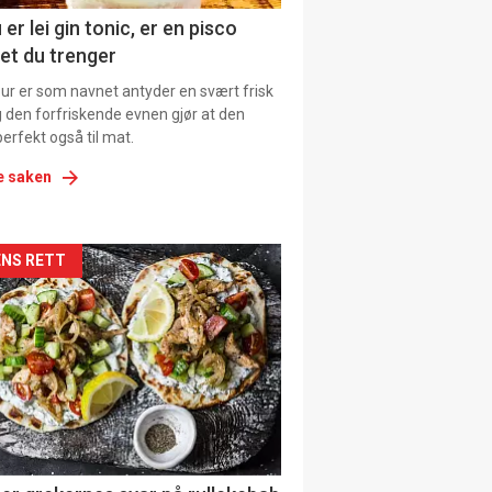
ens
 er lei gin tonic, er en pisco
et du trenger
our er som navnet antyder en svært frisk
g den forfriskende evnen gjør at den
erfekt også til mat.
e saken
kler
NS RETT
il
tion