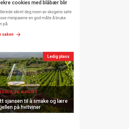
ns
lekre cookies med blåbær blir
allerede sikret deg noen av skogens søte
 disse minipaiene en god måte å bruke
n på.
e saken
nts
Ledig plass
le
I OSLO, 26. AUGUST
t sjansen til å smake og lære
jellen på hvitviner