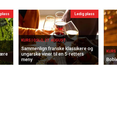
 plass
Ledig plass
KURS I OSLO, 27. AUGUST
Sammenlign franske klassikere og
KURS 
lære
ungarske viner til en 5-retters
meny
Bobl