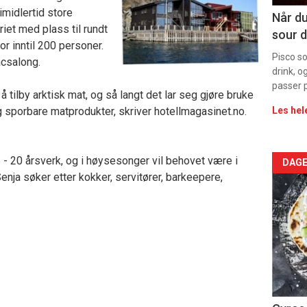
imidlertid store
Dag
Når du
iet med plass til rundt
sour d
rett
r inntil 200 personer.
Pisco s
acsalong.
drink, o
passer p
 å tilby arktisk mat, og så langt det lar seg gjøre bruke
g sporbare matprodukter, skriver hotellmagasinet.no.
Les hel
6 - 20 årsverk, og i høysesonger vil behovet være i
Arti
DAGE
nja søker etter kokker, servitører, barkeepere,
deta
-
sec
11