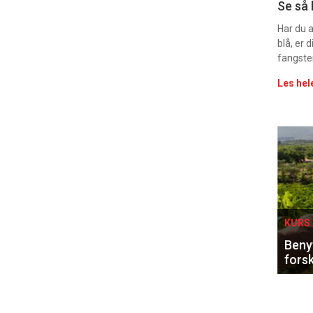
Uke
Se så 
vin
Har du 
blå, er
fangste
Les hel
Eve
sing
KURS 
Benyt
forsk