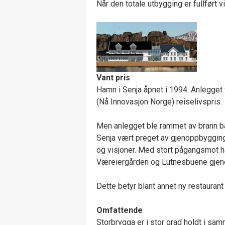
Når den totale utbygging er fullført
Vant pris
Hamn i Senja åpnet i 1994. Anlegget fi
(Nå Innovasjon Norge) reiselivspris.
Men anlegget ble rammet av brann b
Senja vært preget av gjenoppbygging.
og visjoner. Med stort pågangsmot ha
Væreiergården og Lutnesbuene gjeno
Dette betyr blant annet ny restauran
Omfattende
Storbrygga er i stor grad holdt i sa