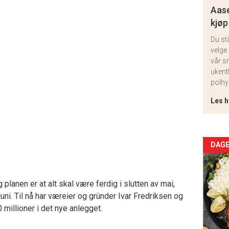
Aase
kjøp
Du st
velge.
vår s
ukent
polhy
Les h
Arti
DAGE
deta
lanen er at alt skal være ferdig i slutten av mai,
-
juni. Til nå har væreier og gründer Ivar Fredriksen og
 millioner i det nye anlegget.
sec