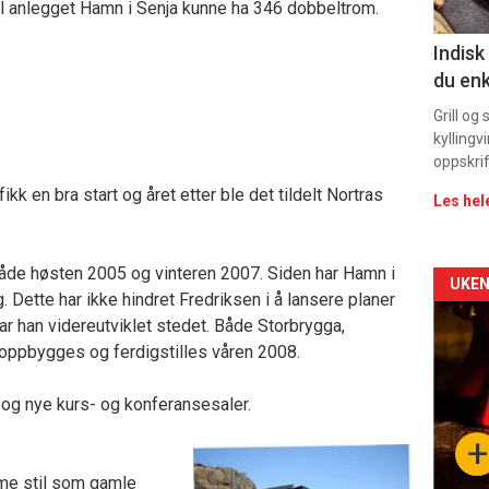
11
 vil anlegget Hamn i Senja kunne ha 346 dobbeltrom.
Indisk
du enk
Grill og
kyllingv
oppskrif
kk en bra start og året etter ble det tildelt Nortras
Les hel
åde høsten 2005 og vinteren 2007. Siden har Hamn i
Arti
UKEN
 Dette har ikke hindret Fredriksen i å lansere planer
r han videreutviklet stedet. Både Storbrygga,
deta
ppbygges og ferdigstilles våren 2008.
-
t og nye kurs- og konferansesaler.
sec
+
11
mme stil som gamle