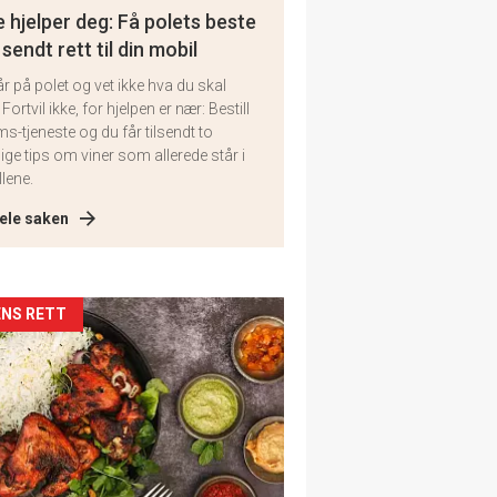
 hjelper deg: Få polets beste
 sendt rett til din mobil
år på polet og vet ikke hva du skal
 Fortvil ikke, for hjelpen er nær: Bestill
ms-tjeneste og du får tilsendt to
lige tips om viner som allerede står i
llene.
ele saken
kler
NS RETT
il
tion