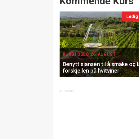
Kommende Kurs
Ledig
KURS I OSLO, 26. AUGUST
Benytt sjansen til å smake og 
forskjellen på hvitviner