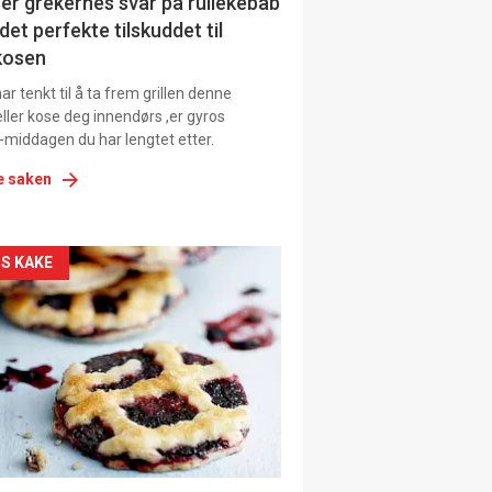
ens
er grekernes svar på rullekebab
det perfekte tilskuddet til
kosen
r tenkt til å ta frem grillen denne
ller kose deg innendørs ,er gyros
-middagen du har lengtet etter.
e saken
kler
S KAKE
il
tion