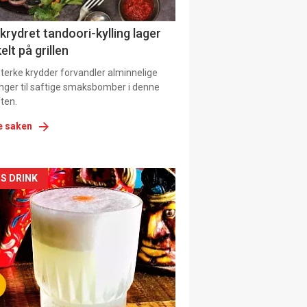
 krydret tandoori-kylling lager
elt på grillen
 sterke krydder forvandler alminnelige
inger til saftige smaksbomber i denne
ten.
e saken
kler
S DRINK
il
tion