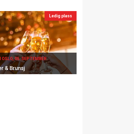
Ledig plass
I OSLO, 05. SEPTEMBER
er & Brunsj