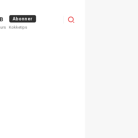
Logg
B
Abonner
kurs
Kokketips
inn
×
ge nyhetsbrev fra
Apéritif
 ukentlige nyhetsbrev. Du
 hvilke du ønsker å få
egistrer deg