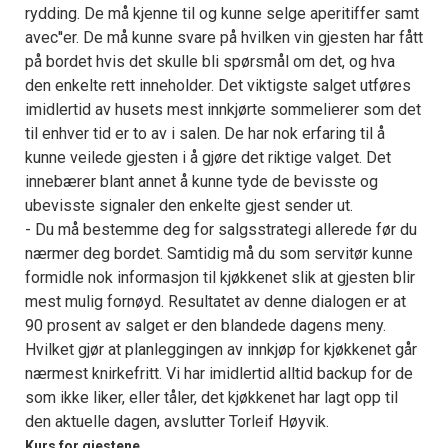
rydding. De må kjenne til og kunne selge aperitiffer samt
avec''er. De må kunne svare på hvilken vin gjesten har fått
på bordet hvis det skulle bli spørsmål om det, og hva
den enkelte rett inneholder. Det viktigste salget utføres
imidlertid av husets mest innkjørte sommelierer som det
til enhver tid er to av i salen. De har nok erfaring til å
kunne veilede gjesten i å gjøre det riktige valget. Det
innebærer blant annet å kunne tyde de bevisste og
ubevisste signaler den enkelte gjest sender ut.
- Du må bestemme deg for salgsstrategi allerede før du
nærmer deg bordet. Samtidig må du som servitør kunne
formidle nok informasjon til kjøkkenet slik at gjesten blir
mest mulig fornøyd. Resultatet av denne dialogen er at
90 prosent av salget er den blandede dagens meny.
Hvilket gjør at planleggingen av innkjøp for kjøkkenet går
nærmest knirkefritt. Vi har imidlertid alltid backup for de
som ikke liker, eller tåler, det kjøkkenet har lagt opp til
den aktuelle dagen, avslutter Torleif Høyvik.
Kurs for gjestene