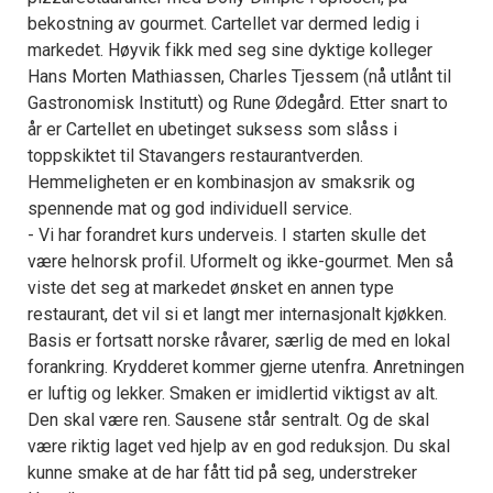
bekostning av gourmet. Cartellet var dermed ledig i
markedet. Høyvik fikk med seg sine dyktige kolleger
Hans Morten Mathiassen, Charles Tjessem (nå utlånt til
Gastronomisk Institutt) og Rune Ødegård. Etter snart to
år er Cartellet en ubetinget suksess som slåss i
toppskiktet til Stavangers restaurantverden.
Hemmeligheten er en kombinasjon av smaksrik og
spennende mat og god individuell service.
- Vi har forandret kurs underveis. I starten skulle det
være helnorsk profil. Uformelt og ikke-gourmet. Men så
viste det seg at markedet ønsket en annen type
restaurant, det vil si et langt mer internasjonalt kjøkken.
Basis er fortsatt norske råvarer, særlig de med en lokal
forankring. Krydderet kommer gjerne utenfra. Anretningen
er luftig og lekker. Smaken er imidlertid viktigst av alt.
Den skal være ren. Sausene står sentralt. Og de skal
være riktig laget ved hjelp av en god reduksjon. Du skal
kunne smake at de har fått tid på seg, understreker