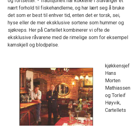
og fortsetter: - Tradisjonelt har kokkene i Stavanger et
nært forhold til fiskehandlerne, og har lært seg å bruke
det som er best til enhver tid, enten det er torsk, sei,
hyse eller de mer eksklusive sortene som hummer og
sjøkreps. Her på Cartellet kombinerer vi ofte de
eksklusive råvarene med de rimelige som for eksempel
kamskjell og blodpølse.
kjøkkensjef
Hans
Morten
Mathiassen
og Torleif
Høyvik,
Cartellets