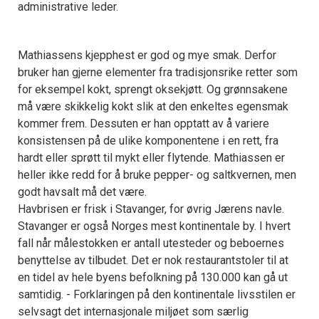
administrative leder.
Mathiassens kjepphest er god og mye smak. Derfor
bruker han gjerne elementer fra tradisjonsrike retter som
for eksempel kokt, sprengt oksekjøtt. Og grønnsakene
må være skikkelig kokt slik at den enkeltes egensmak
kommer frem. Dessuten er han opptatt av å variere
konsistensen på de ulike komponentene i en rett, fra
hardt eller sprøtt til mykt eller flytende. Mathiassen er
heller ikke redd for å bruke pepper- og saltkvernen, men
godt havsalt må det være.
Havbrisen er frisk i Stavanger, for øvrig Jærens navle.
Stavanger er også Norges mest kontinentale by. I hvert
fall når målestokken er antall utesteder og beboernes
benyttelse av tilbudet. Det er nok restaurantstoler til at
en tidel av hele byens befolkning på 130.000 kan gå ut
samtidig. - Forklaringen på den kontinentale livsstilen er
selvsagt det internasjonale miljøet som særlig