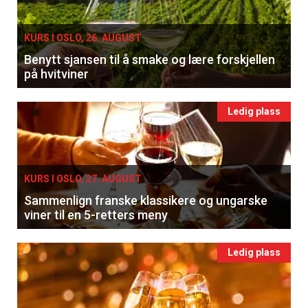
KURS I OSLO, 26. AUGUST
Benytt sjansen til å smake og lære forskjellen
på hvitviner
Ledig plass
KURS I OSLO, 27. AUGUST
Sammenlign franske klassikere og ungarske
viner til en 5-retters meny
Ledig plass