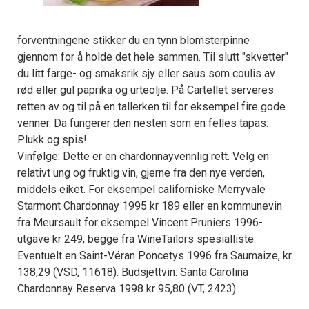
forventningene stikker du en tynn blomsterpinne
gjennom for å holde det hele sammen. Til slutt "skvetter"
du litt farge- og smaksrik sjy eller saus som coulis av
rød eller gul paprika og urteolje. På Cartellet serveres
retten av og til på en tallerken til for eksempel fire gode
venner. Da fungerer den nesten som en felles tapas:
Plukk og spis!
Vinfølge: Dette er en chardonnayvennlig rett. Velg en
relativt ung og fruktig vin, gjerne fra den nye verden,
middels eiket. For eksempel californiske Merryvale
Starmont Chardonnay 1995 kr 189 eller en kommunevin
fra Meursault for eksempel Vincent Pruniers 1996-
utgave kr 249, begge fra WineTailors spesialliste.
Eventuelt en Saint-Véran Poncetys 1996 fra Saumaize, kr
138,29 (VSD, 11618). Budsjettvin: Santa Carolina
Chardonnay Reserva 1998 kr 95,80 (VT, 2423).