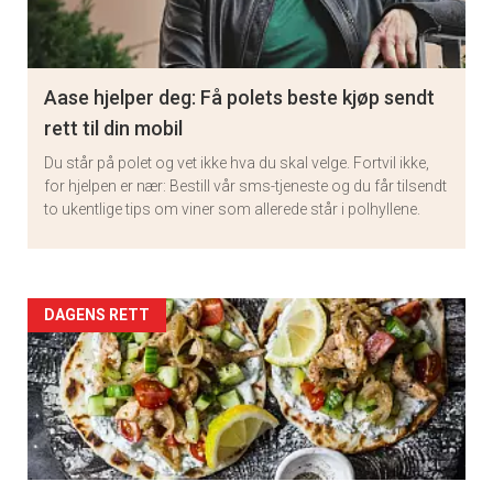
Aase hjelper deg: Få polets beste kjøp sendt
rett til din mobil
Du står på polet og vet ikke hva du skal velge. Fortvil ikke,
for hjelpen er nær: Bestill vår sms-tjeneste og du får tilsendt
to ukentlige tips om viner som allerede står i polhyllene.
Artikler
DAGENS RETT
detail
-
section