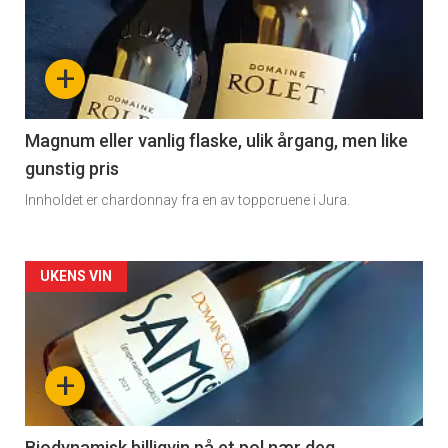
akkurat
nå
+
-
3
Magnum eller vanlig flaske, ulik årgang, men like
gunstig pris
Innholdet er chardonnay fra en av toppcruene i Jura.
Forsiden
UKENS VIN
akkurat
nå
+
-
Biodynamisk billigvin på et pol nær deg