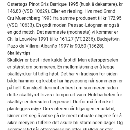
Ostertags Pinot Gris Barrique 1995 (husk å dekantere), kr
146,83 (VSD, 10629). Eller en riesling. Hva med Grand
Cru Muenchberg 1993 fra samme produsent til kr 172,95
(VSD, 10633). En godt moden Pessac-Léognan er også
en god match. Det nærmeste (modneste) vi kommer er
Ch. la Louvière 1991 til kr 161,27 (VT, 2236). Budsjettvin:
Pazo de Villarei Albariño 1997 kr 90,50 (13628).
Skalldyrtips
Skalldyr er best i den kalde årstid! Men etterspørselen
er størst om sommeren. En mellomløsning er å legge
skalldyruker til tidlig høst. Det har vi tradisjon for siden
både hummer og krabbe har høysesong når sommeren er
på hell. Kamskjell derimot er best om sommeren siden
dette skalldyret trives i temperert vann. Holdbarheten for
skalldyr er dessuten begrenset. Derfor må forbruket
planlegges nøye. Om vinteren når tilgangen er ustabil,
lønner det seg å satse på de mest robuste slagene for å
sikre menyen i tilfelle det skulle bli storm noen dager. Og
sommerstid når etterspørselen etter skalldyr er stor,