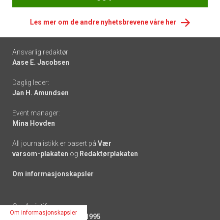
Les mer om de andre nyhetsbrevene våre her
Footer
Ansvarlig redaktør:
Aase E. Jacobsen
-
Daglig leder:
links
Jan H. Amundsen
Event manager:
Mina Hovden
All journalistikk er basert på
Vær
varsom-plakaten
og
Redaktørplakaten
Om informasjonskapsler
Om Apéritif:
Om informasjonskapsler
På nett og papir siden 1995