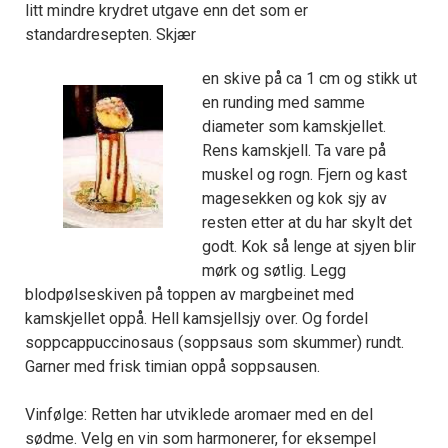
litt mindre krydret utgave enn det som er
standardresepten. Skjær
en skive på ca 1 cm og stikk ut
en runding med samme
diameter som kamskjellet.
Rens kamskjell. Ta vare på
muskel og rogn. Fjern og kast
magesekken og kok sjy av
resten etter at du har skylt det
godt. Kok så lenge at sjyen blir
mørk og søtlig. Legg
blodpølseskiven på toppen av margbeinet med
kamskjellet oppå. Hell kamsjellsjy over. Og fordel
soppcappuccinosaus (soppsaus som skummer) rundt.
Garner med frisk timian oppå soppsausen.
Vinfølge: Retten har utviklede aromaer med en del
sødme. Velg en vin som harmonerer, for eksempel