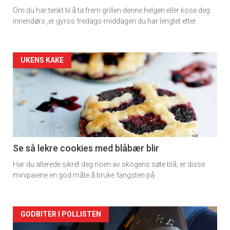
Om du har tenkt til å ta frem grillen denne helgen eller kose deg
innendørs ,er gyros fredags-middagen du har lengtet etter.
Forsiden
UKENS KAKE
akkurat
nå
-
2
Se så lekre cookies med blåbær blir
Har du allerede sikret deg noen av skogens søte blå, er disse
minipaiene en god måte å bruke fangsten på.
Forsiden
GODBITER I POLLISTEN