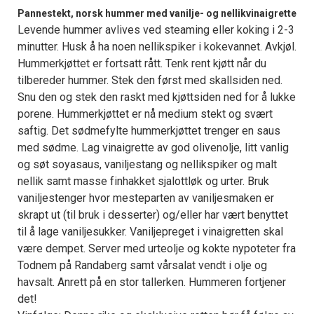
Pannestekt, norsk hummer med vanilje- og nellikvinaigrette
Levende hummer avlives ved steaming eller koking i 2-3
minutter. Husk å ha noen nellikspiker i kokevannet. Avkjøl.
Hummerkjøttet er fortsatt rått. Tenk rent kjøtt når du
tilbereder hummer. Stek den først med skallsiden ned.
Snu den og stek den raskt med kjøttsiden ned for å lukke
porene. Hummerkjøttet er nå medium stekt og svært
saftig. Det sødmefylte hummerkjøttet trenger en saus
med sødme. Lag vinaigrette av god olivenolje, litt vanlig
og søt soyasaus, vaniljestang og nellikspiker og malt
nellik samt masse finhakket sjalottløk og urter. Bruk
vaniljestenger hvor mesteparten av vaniljesmaken er
skrapt ut (til bruk i desserter) og/eller har vært benyttet
til å lage vaniljesukker. Vaniljepreget i vinaigretten skal
være dempet. Server med urteolje og kokte nypoteter fra
Todnem på Randaberg samt vårsalat vendt i olje og
havsalt. Anrett på en stor tallerken. Hummeren fortjener
det!