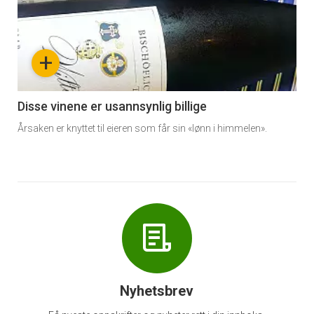
akkurat
nå
+
-
6
Disse vinene er usannsynlig billige
Årsaken er knyttet til eieren som får sin «lønn i himmelen».
Nyhetsbrev