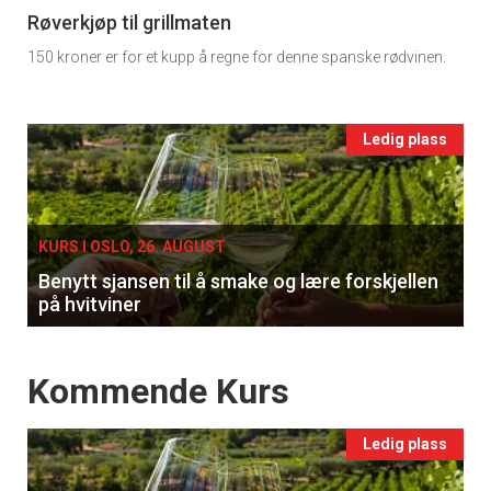
11
Røverkjøp til grillmaten
150 kroner er for et kupp å regne for denne spanske rødvinen.
Ukens
vin
Events
Ledig plass
single
KURS I OSLO, 26. AUGUST
Benytt sjansen til å smake og lære forskjellen
på hvitviner
Events
Kommende Kurs
Ledig plass