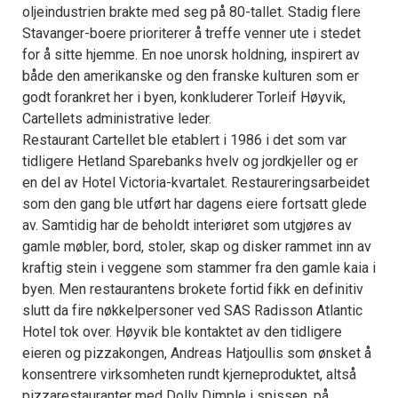
oljeindustrien brakte med seg på 80-tallet. Stadig flere
Stavanger-boere prioriterer å treffe venner ute i stedet
for å sitte hjemme. En noe unorsk holdning, inspirert av
både den amerikanske og den franske kulturen som er
godt forankret her i byen, konkluderer Torleif Høyvik,
Cartellets administrative leder.
Restaurant Cartellet ble etablert i 1986 i det som var
tidligere Hetland Sparebanks hvelv og jordkjeller og er
en del av Hotel Victoria-kvartalet. Restaureringsarbeidet
som den gang ble utført har dagens eiere fortsatt glede
av. Samtidig har de beholdt interiøret som utgjøres av
gamle møbler, bord, stoler, skap og disker rammet inn av
kraftig stein i veggene som stammer fra den gamle kaia i
byen. Men restaurantens brokete fortid fikk en definitiv
slutt da fire nøkkelpersoner ved SAS Radisson Atlantic
Hotel tok over. Høyvik ble kontaktet av den tidligere
eieren og pizzakongen, Andreas Hatjoullis som ønsket å
konsentrere virksomheten rundt kjerneproduktet, altså
pizzarestauranter med Dolly Dimple i spissen, på