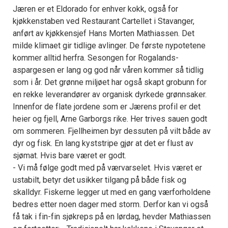
Jæren er et Eldorado for enhver kokk, også for
kjøkkenstaben ved Restaurant Cartellet i Stavanger,
anført av kjøkkensjef Hans Morten Mathiassen. Det
milde klimaet gir tidlige avlinger. De første nypotetene
kommer alltid herfra. Sesongen for Rogalands-
aspargesen er lang og god når våren kommer så tidlig
som i år. Det grønne miljøet har også skapt grobunn for
en rekke leverandører av organisk dyrkede grønnsaker.
Innenfor de flate jordene som er Jærens profil er det
heier og fjell, Arne Garborgs rike. Her trives sauen godt
om sommeren. Fjellheimen byr dessuten på vilt både av
dyr og fisk. En lang kyststripe gjør at det er flust av
sjømat. Hvis bare været er godt.
- Vi må følge godt med på værvarselet. Hvis været er
ustabilt, betyr det usikker tilgang på både fisk og
skalldyr. Fiskerne legger ut med en gang værforholdene
bedres etter noen dager med storm. Derfor kan vi også
få tak i fin-fin sjøkreps på en lørdag, hevder Mathiassen