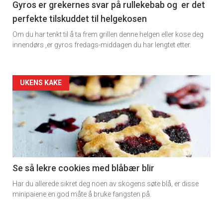
11
Gyros er grekernes svar på rullekebab og er det
perfekte tilskuddet til helgekosen
Om du har tenkt til å ta frem grillen denne helgen eller kose deg
innendørs ,er gyros fredags-middagen du har lengtet etter.
Artikler
UKENS KAKE
detail
-
section
11
Se så lekre cookies med blåbær blir
Har du allerede sikret deg noen av skogens søte blå, er disse
Dagens
minipaiene en god måte å bruke fangsten på.
rett