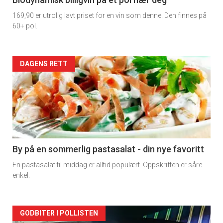
4
169,90 er utrolig lavt priset for en vin som denne. Den finnes på
60+ pol.
Forsiden
DAGENS RETT
akkurat
nå
-
5
By på en sommerlig pastasalat - din nye favoritt
En pastasalat til middag er alltid populært. Oppskriften er såre
enkel.
Forsiden
GODBITER I POLLISTEN