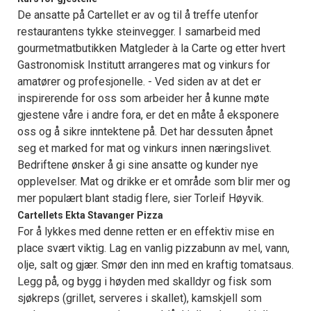
De ansatte på Cartellet er av og til å treffe utenfor
restaurantens tykke steinvegger. I samarbeid med
gourmetmatbutikken Matgleder à la Carte og etter hvert
Gastronomisk Institutt arrangeres mat og vinkurs for
amatører og profesjonelle. - Ved siden av at det er
inspirerende for oss som arbeider her å kunne møte
gjestene våre i andre fora, er det en måte å eksponere
oss og å sikre inntektene på. Det har dessuten åpnet
seg et marked for mat og vinkurs innen næringslivet.
Bedriftene ønsker å gi sine ansatte og kunder nye
opplevelser. Mat og drikke er et område som blir mer og
mer populært blant stadig flere, sier Torleif Høyvik.
Cartellets Ekta Stavanger Pizza
For å lykkes med denne retten er en effektiv mise en
place svært viktig. Lag en vanlig pizzabunn av mel, vann,
olje, salt og gjær. Smør den inn med en kraftig tomatsaus.
Legg på, og bygg i høyden med skalldyr og fisk som
sjøkreps (grillet, serveres i skallet), kamskjell som