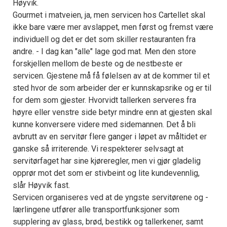
Høyvik.
Gourmet i matveien, ja, men servicen hos Cartellet skal
ikke bare være mer avslappet, men først og fremst være
individuell og det er det som skiller restauranten fra
andre. - I dag kan "alle" lage god mat. Men den store
forskjellen mellom de beste og de nestbeste er
servicen. Gjestene må få følelsen av at de kommer til et
sted hvor de som arbeider der er kunnskapsrike og er til
for dem som gjester. Hvorvidt tallerken serveres fra
høyre eller venstre side betyr mindre enn at gjesten skal
kunne konversere videre med sidemannen. Det å bli
avbrutt av en servitør flere ganger i løpet av måltidet er
ganske så irriterende. Vi respekterer selvsagt at
servitørfaget har sine kjøreregler, men vi gjør gladelig
opprør mot det som er stivbeint og lite kundevennlig,
slår Høyvik fast.
Servicen organiseres ved at de yngste servitørene og -
lærlingene utfører alle transportfunksjoner som
supplering av glass, brød, bestikk og tallerkener, samt