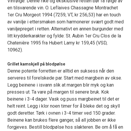
Vinfølge: Denne rike og eksklusive retten bør få følge av
en tilsvarende vin. O. Leflaives Chassagne Montrachet
1er Cru Morgeot 1994 (7259, VT, kr 256,53) har en touch
av vanilje i ettersmaken som harmonerer svært godt med
vaniljepreget i retten. Alternativt en annen burgunder med
litt krydderkarakter og fylde: St. Aubin 1er Cru Clos de la
Chatenière 1995 fra Hubert Lamy kr 159,45 (VSD,
10962).
Grillet kamskjell på blodpølse
Denne potente forretten er alltid en suksess når den
serveres til forelskede par. Start med margbein av okse.
Legg beinene i isvann slik at margen blir myk og kan
presses ut. Ta vare på margen til senere bruk. Kok
beinene i 3-4 dager. Vask og puss margbeinet til det er
helt reint. Legg i klor noen timer for å bleke det og skyll
godt deretter. Tørk i ovnen i 3-4 timer ved 150 grader.
Beinene kan brukes flere ganger, så all jobben er ikke
forgjeves. Bestill blodpølse hos slakteren. Be om å få en