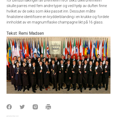
for blindsmakingen av brennevin hvor seks ulike brennevin
skulle parres med fem andre typer og ved hjelp av duften finne
hvilket av de seks som ikke passet inn. Dessuten måtte
finalistene identifisere en krydderblanding i en krukke og fordele
innholdet av en magnumflaske champagne likt på 16 glass.
Tekst: Remi Madsen