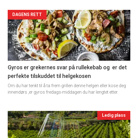
2
Artikler
DAGENS RETT
detail
-
section
11
Gyros er grekernes svar på rullekebab og er det
perfekte tilskuddet til helgekosen
Ukens
Om du har tenkt til å ta frem grillen denne helgen eller kose deg
vin
innendørs ,er gyros fredags-middagen du har lengtet etter.
Events
Ledig plass
single