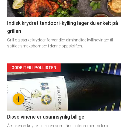
-
2
Indisk krydret tandoori-kylling lager du enkelt på
grillen
Grill og sterke krydder forvandler alminnelige kyllingvinger til
saftige smaksbomber i denne oppskriften.
Forsiden
GODBITER I POLLISTEN
akkurat
nå
+
-
3
Disse vinene er usannsynlig billige
Årsaken er knyttet til eieren som får sin «lønn i himmelen».