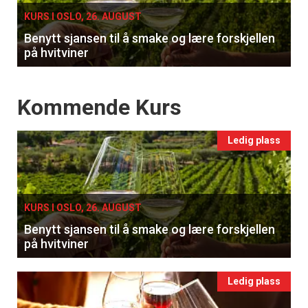
KURS I OSLO, 26. AUGUST
Benytt sjansen til å smake og lære forskjellen
på hvitviner
Events
Kommende Kurs
Ledig plass
KURS I OSLO, 26. AUGUST
Benytt sjansen til å smake og lære forskjellen
på hvitviner
Ledig plass