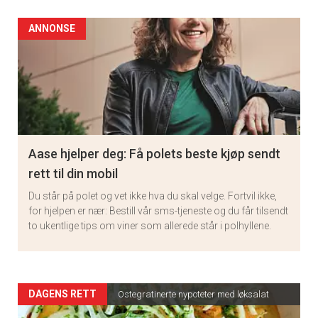
ANNONSE
Aase hjelper deg: Få polets beste kjøp sendt
rett til din mobil
Du står på polet og vet ikke hva du skal velge. Fortvil ikke,
for hjelpen er nær: Bestill vår sms-tjeneste og du får tilsendt
to ukentlige tips om viner som allerede står i polhyllene.
Artikler
DAGENS RETT
Ostegratinerte nypoteter med løksalat