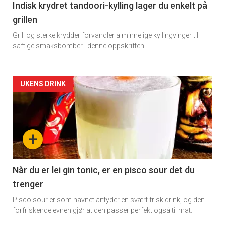
11
Indisk krydret tandoori-kylling lager du enkelt på
grillen
Dagens
Grill og sterke krydder forvandler alminnelige kyllingvinger til
rett
saftige smaksbomber i denne oppskriften.
Artikler
UKENS DRINK
detail
-
+
section
11
Når du er lei gin tonic, er en pisco sour det du
trenger
Dagens
Pisco sour er som navnet antyder en svært frisk drink, og den
rett
forfriskende evnen gjør at den passer perfekt også til mat.