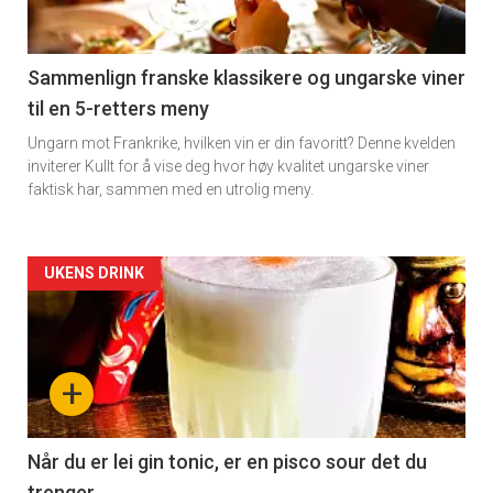
-
5
Sammenlign franske klassikere og ungarske viner
til en 5-retters meny
Ungarn mot Frankrike, hvilken vin er din favoritt? Denne kvelden
inviterer Kullt for å vise deg hvor høy kvalitet ungarske viner
faktisk har, sammen med en utrolig meny.
Forsiden
UKENS DRINK
akkurat
nå
+
-
6
Når du er lei gin tonic, er en pisco sour det du
trenger