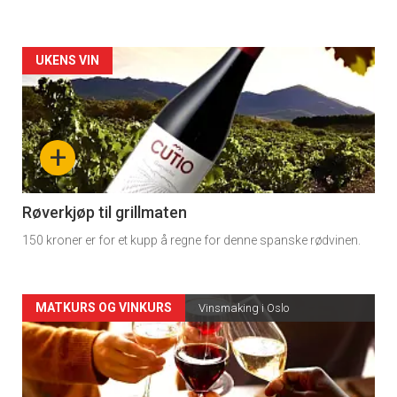
Forsiden
UKENS VIN
akkurat
nå
+
-
4
Røverkjøp til grillmaten
150 kroner er for et kupp å regne for denne spanske rødvinen.
Forsiden
MATKURS OG VINKURS
Vinsmaking i Oslo
akkurat
nå