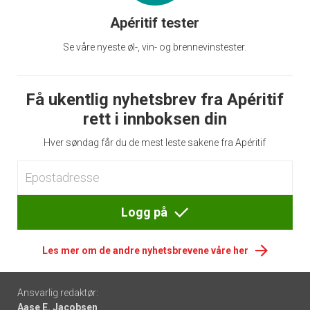
Apéritif tester
Se våre nyeste øl-, vin- og brennevinstester.
Få ukentlig nyhetsbrev fra Apéritif
rett i innboksen din
Hver søndag får du de mest leste sakene fra Apéritif
Logg på
Les mer om de andre nyhetsbrevene våre her
Footer
Ansvarlig redaktør:
Aase E. Jacobsen