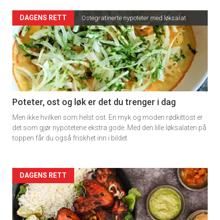
DAGENS RETT
Ostegratinerte nypoteter med løksalat
Poteter, ost og løk er det du trenger i dag
Men ikke hvilken som helst ost. En myk og moden rødkittost er
det som gjør nypotetene ekstra gode. Med den lille løksalaten på
toppen får du også friskhet inn i bildet.
Forsiden
DAGENS RETT
akkurat
nå