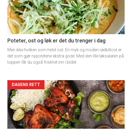
detail
-
section
11
Poteter, ost og løk er det du trenger i dag
Men ikke hvilken som helst ost. En myk og moden rødkittost er
det som gjør nypotetene ekstra gode. Med den lille løksalaten på
toppen får du også friskhet inn i bildet.
Artikler
DAGENS RETT
detail
-
section