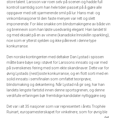
store talent. Larsson var roen selv på scenen og hadde full
kontroll samtidig som han hele tiden passet på å gjøre alle
oppgaver med sitt sjarmerende smil på lur. Hans mat- og
vinkombinasjoner til den faste menyen var rett og slett
imponerende. For ikke snakke om blindsmakingene av både vin
og brennevin som han løste usedvanlig elegant. Han landet til
og med eksakt på en av vinene (kanadiske Inniskillin sparkling),
noe som er ytterst sjelden og ikke påkrevet i denne type
konkurranse.
Den norske kontingenten med deltaker Dan Lystad i spissen
måtte bare bøye seg i støvet for Larssons innsats og var med
på svenskenes feiring med som ekte skandinaver. Dette var for
øvrig Lystads (nest)siste konkurranse, og en flott sorti med en
solid innsats i semifinalen som omfattet teoriprøve,
blindsmaking og dekantering. Når Lystad nå gir seg, har han
landets lengste fartstid innen denne sportsgrenen, og denne
verdifulle erfaringen bør fremtidige kandidater nyttiggjøre seg.
Det var i alt 35 nasjoner som var representert i årets Trophée
Ruinart, europamesterskapet for vinkelnere,
som for øvrig ble
det