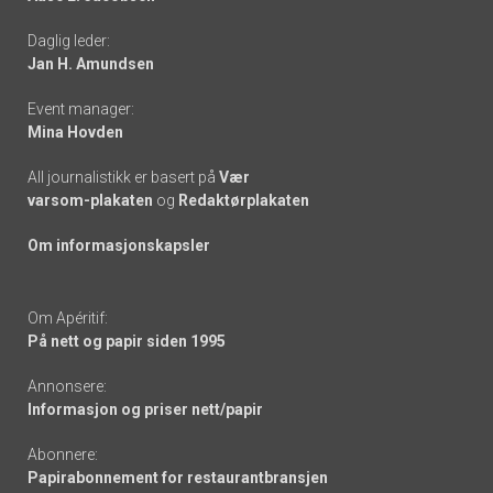
-
Daglig leder:
links
Jan H. Amundsen
Event manager:
Mina Hovden
All journalistikk er basert på
Vær
varsom-plakaten
og
Redaktørplakaten
Om informasjonskapsler
Om Apéritif:
På nett og papir siden 1995
Annonsere:
Informasjon og priser nett/papir
Abonnere:
Papirabonnement for restaurantbransjen