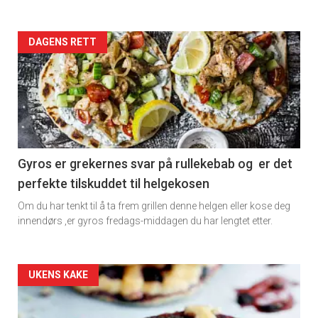
Artikler
DAGENS RETT
detail
-
section
11
Gyros er grekernes svar på rullekebab og er det
perfekte tilskuddet til helgekosen
Om du har tenkt til å ta frem grillen denne helgen eller kose deg
innendørs ,er gyros fredags-middagen du har lengtet etter.
Artikler
UKENS KAKE
detail