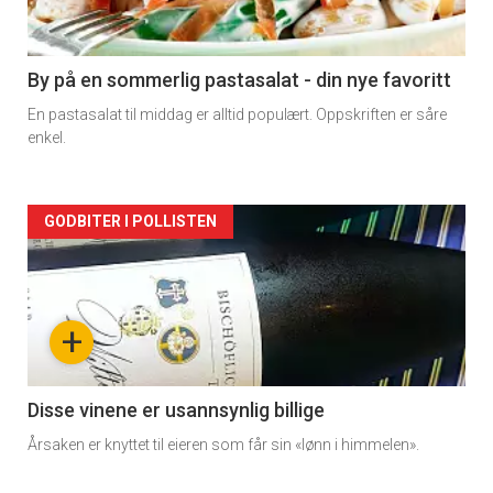
-
5
By på en sommerlig pastasalat - din nye favoritt
En pastasalat til middag er alltid populært. Oppskriften er såre
enkel.
Forsiden
GODBITER I POLLISTEN
akkurat
nå
+
-
6
Disse vinene er usannsynlig billige
Årsaken er knyttet til eieren som får sin «lønn i himmelen».