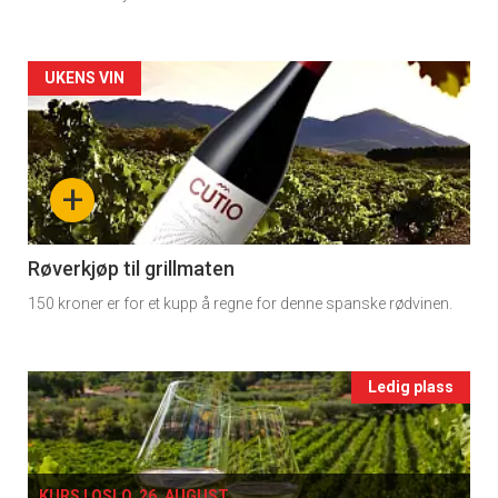
Dagens
rett
Artikler
UKENS VIN
2
detail
-
+
section
11
Røverkjøp til grillmaten
150 kroner er for et kupp å regne for denne spanske rødvinen.
Ukens
vin
Events
Ledig plass
single
KURS I OSLO, 26. AUGUST