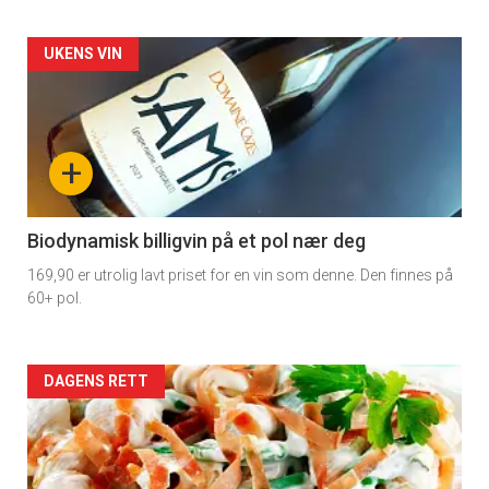
Forsiden
UKENS VIN
akkurat
nå
+
-
4
Biodynamisk billigvin på et pol nær deg
169,90 er utrolig lavt priset for en vin som denne. Den finnes på
60+ pol.
Forsiden
DAGENS RETT
akkurat
nå