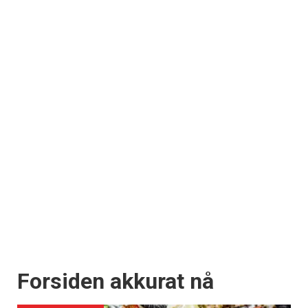
Få ukentlige nyhetsbrev fra
Apéritif
Vi tilbyr flere ukentlige nyhetsbrev. Du
kan fritt velge hvilke du ønsker å få
tilsendt.
Registrer deg
Forsiden akkurat nå