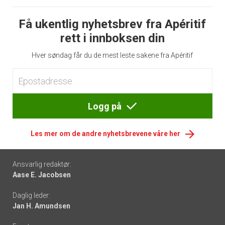
Få ukentlig nyhetsbrev fra Apéritif
rett i innboksen din
Hver søndag får du de mest leste sakene fra Apéritif
Logg på
Les mer om de andre nyhetsbrevene våre her
Footer
Ansvarlig redaktør:
Aase E. Jacobsen
-
Daglig leder:
links
Jan H. Amundsen