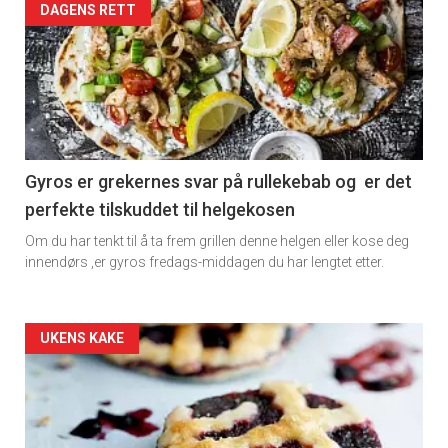
DAGENS RETT
Gyros er grekernes svar på rullekebab og er det
perfekte tilskuddet til helgekosen
Om du har tenkt til å ta frem grillen denne helgen eller kose deg
innendørs ,er gyros fredags-middagen du har lengtet etter.
Forsiden
UKENS KAKE
akkurat
nå