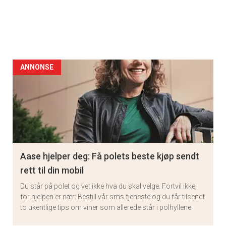
ANNONSE
Aase hjelper deg: Få polets beste kjøp sendt
rett til din mobil
Du står på polet og vet ikke hva du skal velge. Fortvil ikke,
for hjelpen er nær: Bestill vår sms-tjeneste og du får tilsendt
to ukentlige tips om viner som allerede står i polhyllene.