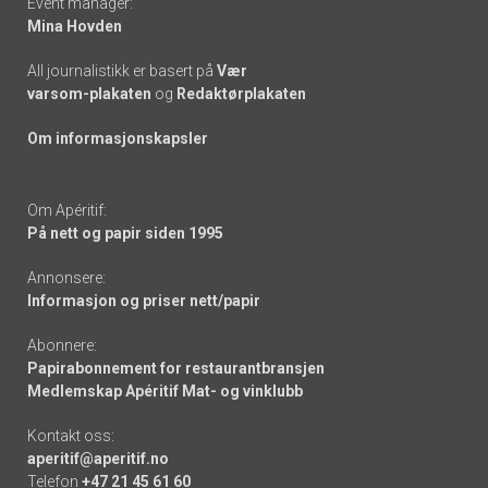
Event manager:
Mina Hovden
All journalistikk er basert på
Vær
varsom-plakaten
og
Redaktørplakaten
Om informasjonskapsler
Om Apéritif:
På nett og papir siden 1995
Annonsere:
Informasjon og priser nett/papir
Abonnere:
Papirabonnement for restaurantbransjen
Medlemskap Apéritif Mat- og vinklubb
Kontakt oss:
aperitif@aperitif.no
Telefon
+47 21 45 61 60