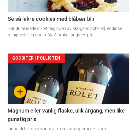
-
2
Se så lekre cookies med blåbær blir
Har du allerede sikret deg noen av skogens søte blå, er disse
minipaiene en god måte å bruke fangsten på.
Forsiden
GODBITER I POLLISTEN
akkurat
nå
+
-
3
Magnum eller vanlig flaske, ulik årgang, men like
gunstig pris
Innholdet er chardonnay fra en av toppcruene i Jura.