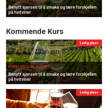
Benytt sjansen til å smake og lære forskjellen
på hvitviner
Events
Kommende Kurs
Ledig plass
KURS I OSLO, 26. AUGUST
Benytt sjansen til å smake og lære forskjellen
på hvitviner
Ledig plass