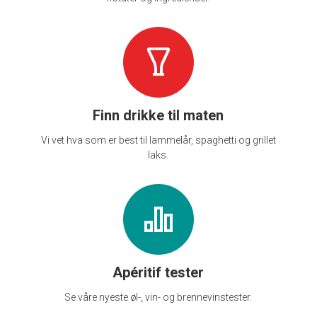
Finn drikke til maten
Vi vet hva som er best til lammelår, spaghetti og grillet
laks.
Apéritif tester
Se våre nyeste øl-, vin- og brennevinstester.