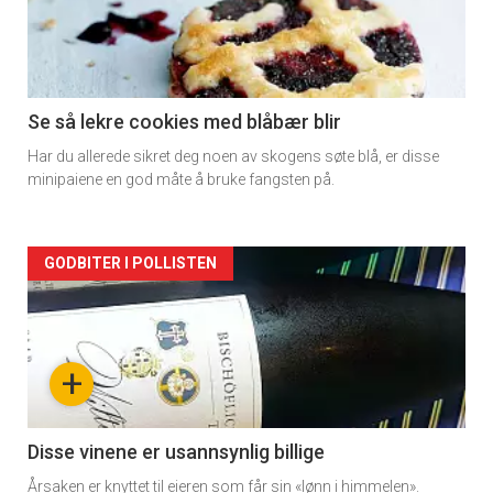
-
section
11
Se så lekre cookies med blåbær blir
Har du allerede sikret deg noen av skogens søte blå, er disse
Dagens
minipaiene en god måte å bruke fangsten på.
rett
Artikler
GODBITER I POLLISTEN
detail
-
+
section
11
Disse vinene er usannsynlig billige
Årsaken er knyttet til eieren som får sin «lønn i himmelen».