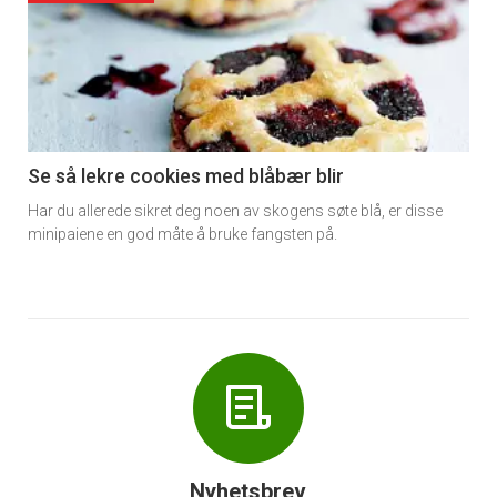
akkurat
nå
-
6
Se så lekre cookies med blåbær blir
Har du allerede sikret deg noen av skogens søte blå, er disse
minipaiene en god måte å bruke fangsten på.
Nyhetsbrev