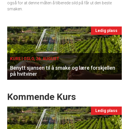
vin
også for at denne måten å tilberede sild på får ut den beste
smaken.
Events
Ledig plass
single
KURS I OSLO, 26. AUGUST
Benytt sjansen til å smake og lære forskjellen
på hvitviner
Events
Kommende Kurs
Ledig plass