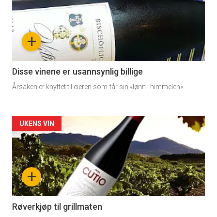
akkurat
nå
+
-
3
Disse vinene er usannsynlig billige
Årsaken er knyttet til eieren som får sin «lønn i himmelen».
Forsiden
UKENS VIN
akkurat
nå
+
-
4
Røverkjøp til grillmaten