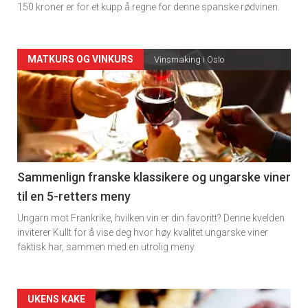
150 kroner er for et kupp å regne for denne spanske rødvinen.
Forsiden
MATKURS OG VINKURS
Vinsmaking i Oslo
akkurat
nå
-
5
Sammenlign franske klassikere og ungarske viner
til en 5-retters meny
Ungarn mot Frankrike, hvilken vin er din favoritt? Denne kvelden
inviterer Kullt for å vise deg hvor høy kvalitet ungarske viner
faktisk har, sammen med en utrolig meny.
Forsiden
UKENS KAKE