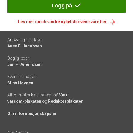
Logg på
Les mer om de andre nyhetsbrevene våre her
Footer
Ansvarlig redaktør:
Aase E. Jacobsen
-
Daglig leder:
links
Jan H. Amundsen
Event manager:
Mina Hovden
All journalistikk er basert på
Vær
varsom-plakaten
og
Redaktørplakaten
Om informasjonskapsler