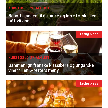
KURS I OSLO, 26. AUGUST
Benytt sjansen til å smake og lære forskjellen
på hvitviner
Ledig plass
KURS I OSLO, 27. AUGUST
Sammenlign franske klassikere og ungarske
viner til en 5-retters meny
Ledig plass