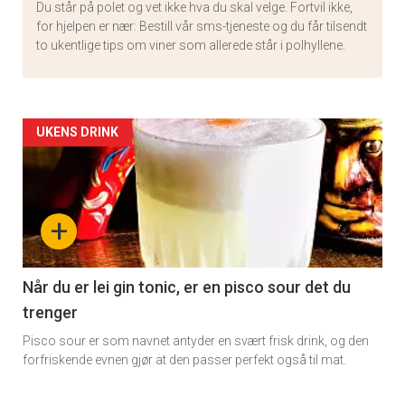
Du står på polet og vet ikke hva du skal velge. Fortvil ikke,
for hjelpen er nær: Bestill vår sms-tjeneste og du får tilsendt
to ukentlige tips om viner som allerede står i polhyllene.
Artikler
UKENS DRINK
detail
-
+
section
11
Når du er lei gin tonic, er en pisco sour det du
trenger
Pisco sour er som navnet antyder en svært frisk drink, og den
forfriskende evnen gjør at den passer perfekt også til mat.