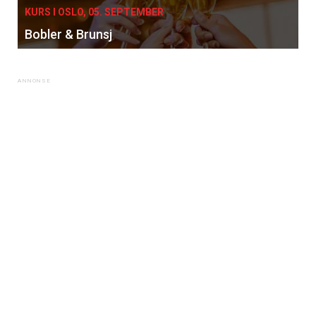
KURS I OSLO, 05. SEPTEMBER
Bobler & Brunsj
×
Få ukentlige nyhetsbrev fra
Apéritif
Vi tilbyr flere ukentlige nyhetsbrev. Du
kan fritt velge hvilke du ønsker å få
tilsendt.
Registrer deg