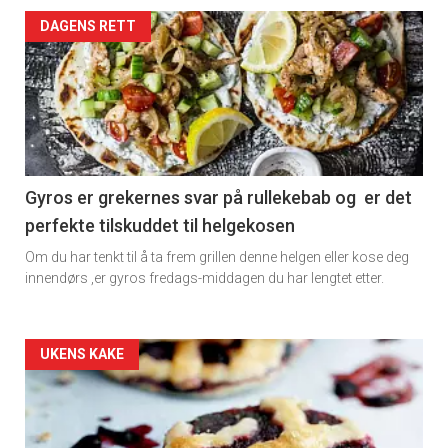
Artikler
DAGENS RETT
detail
-
section
11
Gyros er grekernes svar på rullekebab og er det
perfekte tilskuddet til helgekosen
Dagens
Om du har tenkt til å ta frem grillen denne helgen eller kose deg
rett
innendørs ,er gyros fredags-middagen du har lengtet etter.
Artikler
UKENS KAKE
detail
-