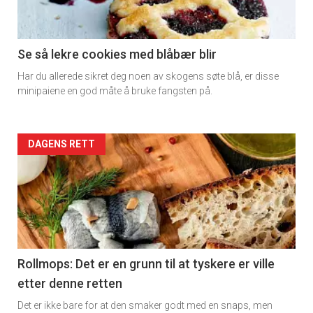
section
11
Se så lekre cookies med blåbær blir
Har du allerede sikret deg noen av skogens søte blå, er disse
Dagens
minipaiene en god måte å bruke fangsten på.
rett
2
Artikler
DAGENS RETT
detail
-
section
11
Rollmops: Det er en grunn til at tyskere er ville
etter denne retten
Ukens
Det er ikke bare for at den smaker godt med en snaps, men