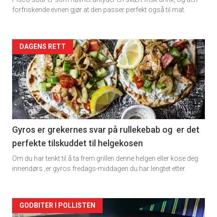
forfriskende evnen gjør at den passer perfekt også til mat.
Forsiden
DAGENS RETT
akkurat
nå
-
2
Gyros er grekernes svar på rullekebab og er det
perfekte tilskuddet til helgekosen
Om du har tenkt til å ta frem grillen denne helgen eller kose deg
innendørs ,er gyros fredags-middagen du har lengtet etter.
Forsiden
GODBITER I POLLISTEN