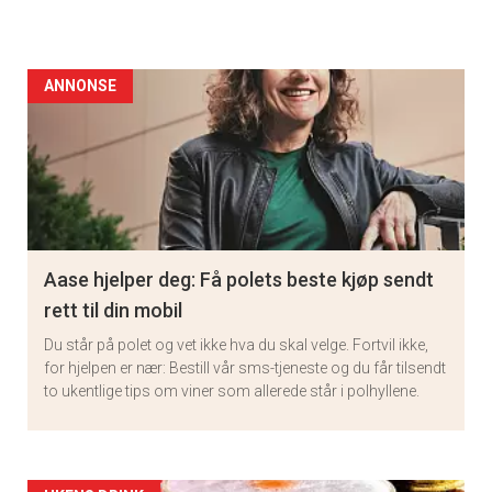
ANNONSE
Aase hjelper deg: Få polets beste kjøp sendt
rett til din mobil
Du står på polet og vet ikke hva du skal velge. Fortvil ikke,
for hjelpen er nær: Bestill vår sms-tjeneste og du får tilsendt
to ukentlige tips om viner som allerede står i polhyllene.