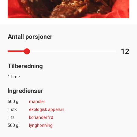
Antall porsjoner
12
Tilberedning
1 time
Ingredienser
500 g
mandler
1 stk
økologisk appelsin
1 ts
korianderfrø
500 g
lynghonning