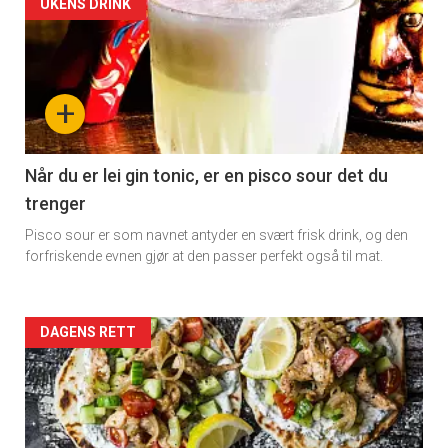
Artikler
UKENS DRINK
detail
-
+
section
11
Når du er lei gin tonic, er en pisco sour det du
trenger
Pisco sour er som navnet antyder en svært frisk drink, og den
forfriskende evnen gjør at den passer perfekt også til mat.
Artikler
DAGENS RETT
detail
-