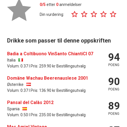
0/5
etter
0
anmeldelser
Din vurdering:
Drikke som passer til denne oppskriften
Badia a Coltibuono VinSanto ChiantiCl 07
94
Italia
POENG
Volum: 0.37 l Pris: 259.90 kr Bestillingsutvalg
Domäne Wachau Beerenauslese 2001
90
Østerrike
POENG
Volum: 0.37 l Pris: 136.90 kr Bestillingsutvalg
Pansal del Calàs 2012
89
Spania
POENG
Volum: 0.50 l Pris: 235.00 kr Bestillingsutvalg
Mas Amiel Vintage