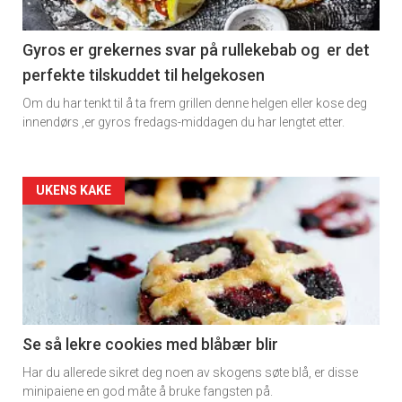
section
11
Gyros er grekernes svar på rullekebab og er det
perfekte tilskuddet til helgekosen
Dagens
Om du har tenkt til å ta frem grillen denne helgen eller kose deg
rett
innendørs ,er gyros fredags-middagen du har lengtet etter.
Artikler
UKENS KAKE
detail
-
section
11
Se så lekre cookies med blåbær blir
Har du allerede sikret deg noen av skogens søte blå, er disse
Dagens
minipaiene en god måte å bruke fangsten på.