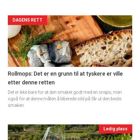
rett
2
Artikler
DAGENS RETT
detail
-
section
11
Rollmops: Det er en grunn til at tyskere er ville
etter denne retten
Ukens
Det er ikke bare for at den smaker godt med en snaps, men
vin
også for at denne måten å tilberede sild på får ut den beste
smaken.
Events
Ledig plass