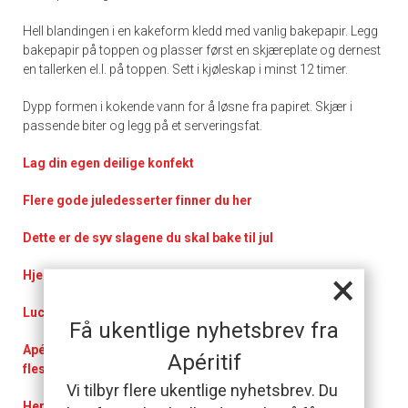
Hell blandingen i en kakeform kledd med vanlig bakepapir. Legg
bakepapir på toppen og plasser først en skjæreplate og dernest
en tallerken el.l. på toppen. Sett i kjøleskap i minst 12 timer.
Dypp formen i kokende vann for å løsne fra papiret. Skjær i
passende biter og legg på et serveringsfat.
Lag din egen deilige konfekt
Flere gode juledesserter finner du her
Dette er de syv slagene du skal bake til jul
×
Hjemmelaget konfekt og supre julegodter
Lucia-feiring med lussekatter
Få ukentlige nyhetsbrev fra
Apéritifs store jule- og nyttårsmeny gir deg svar på de
Apéritif
fleste spørsmål
Vi tilbyr flere ukentlige nyhetsbrev. Du
Her får du svært så praktisk
e kokketips