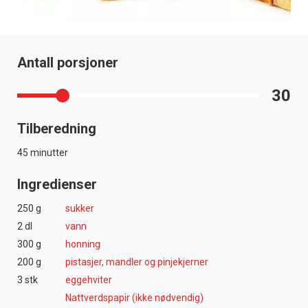
Antall porsjoner
30
Tilberedning
45 minutter
Ingredienser
250 g
sukker
2 dl
vann
300 g
honning
200 g
pistasjer, mandler og pinjekjerner
3 stk
eggehviter
Nattverdspapir (ikke nødvendig)