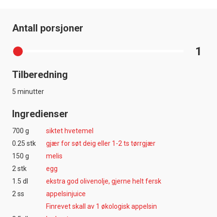
Antall porsjoner
1
Tilberedning
5 minutter
Ingredienser
700 g
siktet hvetemel
0.25 stk
gjær for søt deig eller 1-2 ts tørrgjær
150 g
melis
2 stk
egg
1.5 dl
ekstra god olivenolje, gjerne helt fersk
2 ss
appelsinjuice
Finrevet skall av 1 økologisk appelsin