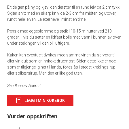
Elt deigen på ny og kjevl den deretter til en rund leiv ca 2 cm tykk.
Skjær snitt med en skarp kniv ca 2-3 cm fra midten og utover,
rundt hele leiven. La etterheve i minst en time.
Pensle med eggeplomme og steik i 10-15 minutter ved 210
grader. Hvis du setter en ildfast bolle med vann i bunnen av oven
under steikingen vil den bli luftigere.
Kaken kan eventuelt dynkes med samme vinen du serverer til
eller vin cuit som er innkokt druemost. Siden dette ikke er noe
som er tilgjengelig her til lands, foreslås i stedet kreklingsirup
eller solbærsirup. Men den er like god uten!
Sendt inn av Apéritif
LEGG I MIN KOKEBOK
Vurder oppskriften