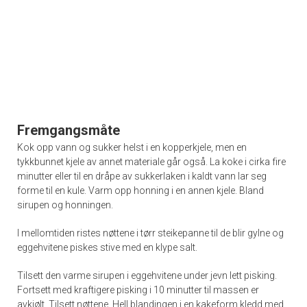
Fremgangsmåte
Kok opp vann og sukker helst i en kopperkjele, men en
tykkbunnet kjele av annet materiale går også. La koke i cirka fire
minutter eller til en dråpe av sukkerlaken i kaldt vann lar seg
forme til en kule. Varm opp honning i en annen kjele. Bland
sirupen og honningen.
I mellomtiden ristes nøttene i tørr steikepanne til de blir gylne og
eggehvitene piskes stive med en klype salt.
Tilsett den varme sirupen i eggehvitene under jevn lett pisking.
Fortsett med kraftigere pisking i 10 minutter til massen er
avkjølt. Tilsett nøttene. Hell blandingen i en kakeform kledd med