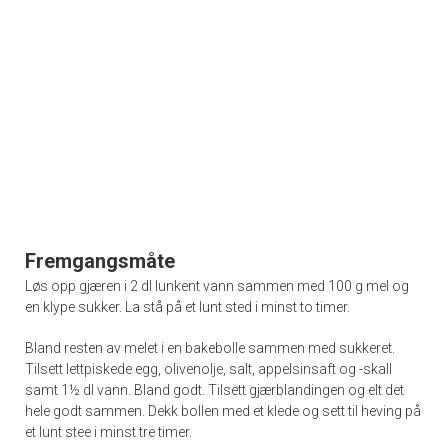
Fremgangsmåte
Løs opp gjæren i 2 dl lunkent vann sammen med 100 g mel og
en klype sukker. La stå på et lunt sted i minst to timer.
Bland resten av melet i en bakebolle sammen med sukkeret.
Tilsett lettpiskede egg, olivenolje, salt, appelsinsaft og -skall
samt 1½ dl vann. Bland godt. Tilsett gjærblandingen og elt det
hele godt sammen. Dekk bollen med et klede og sett til heving på
et lunt stee i minst tre timer.