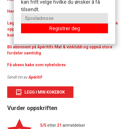
kan fritt velge hvilke du ønsker å få
tilsendt.
Her kan du søke i over 20 000 oppskrifter
Lag din egen personlige kokebok enten ved å legge denne
Registrer deg
oppskriften direkte inn fra aperitif.nos oppskrifter eller
komponere dine egne.
Bli abonnent på Apéritifs Mat & vinklubb og oppnå store
fordeler samtidig
Få ukens kake som nyhetsbrev
Sendt inn av
Apéritif
LEGG I MIN KOKEBOK
Vurder oppskriften
5/5
etter
21
anmeldelser