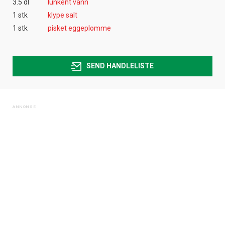
3.5 dl
lunkent vann
1 stk
klype salt
1 stk
pisket eggeplomme
SEND HANDLELISTE