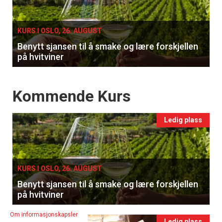
single
KURS I OSLO, 26. AUGUST
Benytt sjansen til å smake og lære forskjellen
på hvitviner
Events
Kommende Kurs
Ledig plass
KURS I OSLO, 26. AUGUST
Benytt sjansen til å smake og lære forskjellen
på hvitviner
Om informasjonskapsler
Ledig plass