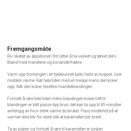
Fremgangsmåte
Riv skallet av appelsinen fint (etter å ha vasket og tørket den).
Bland med mandlene og korianderfrøene.
Varm opp honningen i en tykkbunnet kjele, helst av kopper, over
middels varme. Rør hele tiden med en treskje mens den koker
opp. Når den koker, tilsettes mandelblandingen.
Fortsett å røre hele tiden mens blandingen koker helt til
blandingen er blitt passe dyp brun; det kan ta opp til 45 minutter
avhengig av hvor sterk varme du bruker. Pass imidlertid på at
varmen ikke blir for sterk slik at karamellen blir brent.
Ta av platen og fortsett å røre til karamellen er lunken.