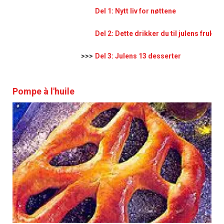
Del 1: Nytt liv for nøttene
Del 2: Dette drikker du til julens frukter
>>>
Del 3: Julens 13 desserter
Pompe à l'huile