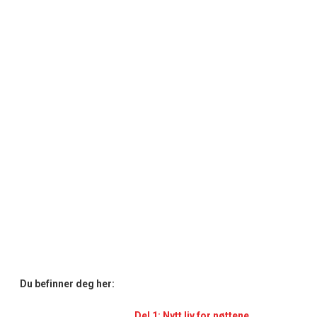
Du befinner deg her:
Del 1: Nytt liv for nøttene