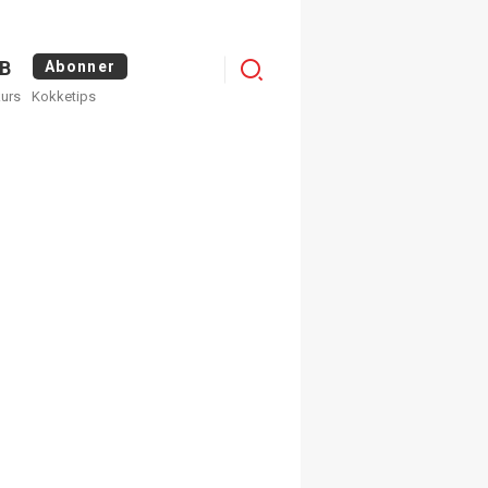
Logg
B
Abonner
kurs
Kokketips
inn
egistrer deg