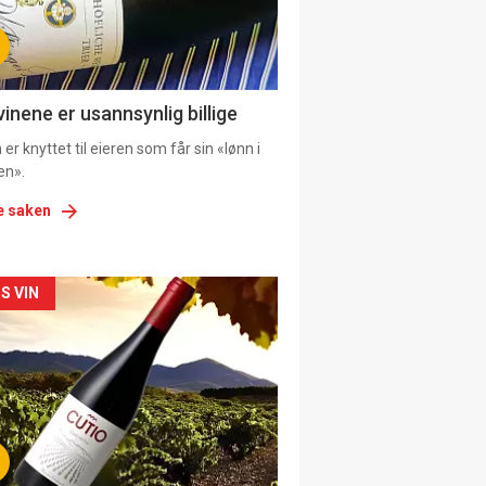
tion
ens
vinene er usannsynlig billige
er knyttet til eieren som får sin «lønn i
en».
e saken
kler
S VIN
il
tion