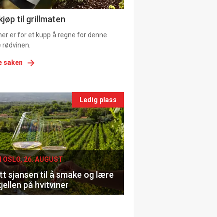
ns
jøp til grillmaten
er er for et kupp å regne for denne
 rødvinen.
e saken
nts
Ledig plass
le
I OSLO, 26. AUGUST
t sjansen til å smake og lære
jellen på hvitviner