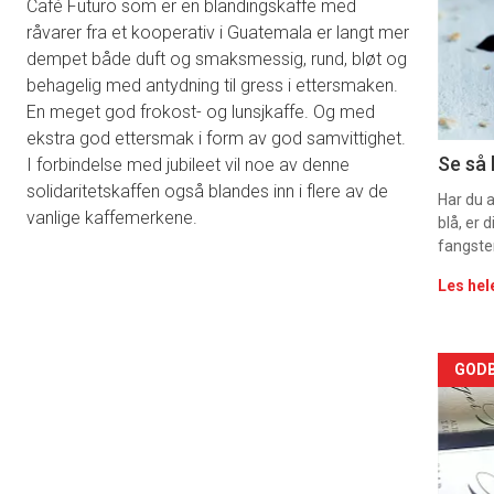
Café Futuro som er en blandingskaffe med
-
råvarer fra et kooperativ i Guatemala er langt mer
dempet både duft og smaksmessig, rund, bløt og
sec
behagelig med antydning til gress i ettersmaken.
11
En meget god frokost- og lunsjkaffe. Og med
ekstra god ettersmak i form av god samvittighet.
Dag
Se så 
I forbindelse med jubileet vil noe av denne
solidaritetskaffen også blandes inn i flere av de
rett
Har du 
vanlige kaffemerkene.
blå, er
fangste
Les hel
Arti
GODB
deta
-