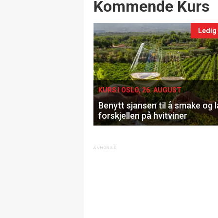
Events
Kommende Kurs
Ledig
KURS I OSLO, 26. AUGUST
Benytt sjansen til å smake og 
forskjellen på hvitviner