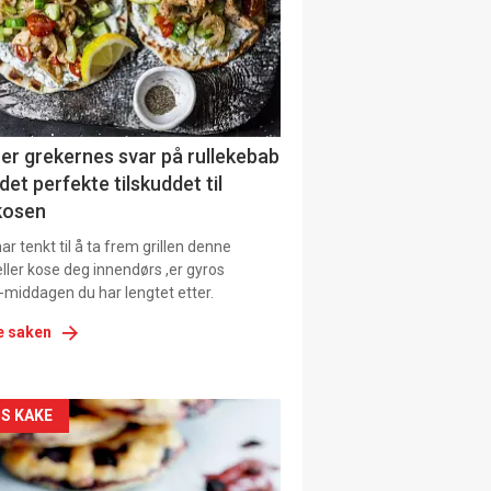
tion
er grekernes svar på rullekebab
det perfekte tilskuddet til
kosen
r tenkt til å ta frem grillen denne
ller kose deg innendørs ,er gyros
-middagen du har lengtet etter.
e saken
kler
S KAKE
il