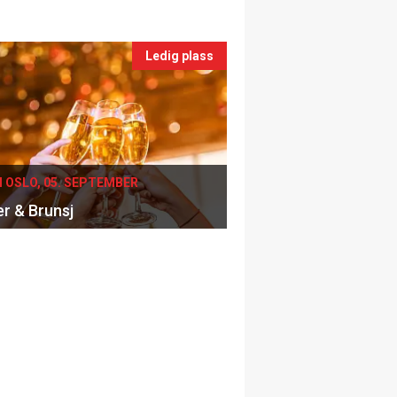
Ledig plass
I OSLO, 05. SEPTEMBER
er & Brunsj