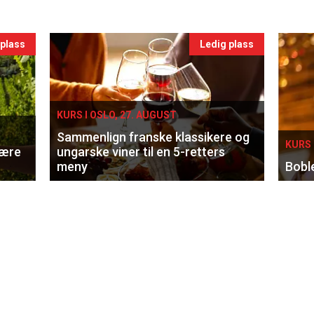
 plass
Ledig plass
KURS I OSLO, 27. AUGUST
Sammenlign franske klassikere og
KURS 
lære
ungarske viner til en 5-retters
meny
Bobl