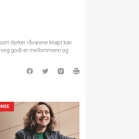
e som dyrker råvarene knapt kan
kor seg godt er mellommenn og
ONSE