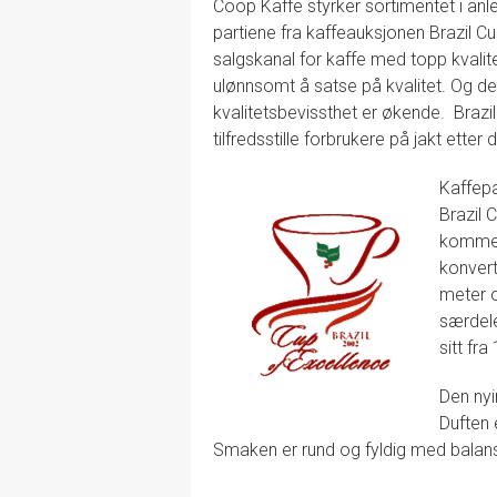
Coop Kaffe styrker sortimentet i anle
partiene fra kaffeauksjonen Brazil Cu
salgskanal for kaffe med topp kvalit
ulønnsomt å satse på kvalitet. Og de
kvalitetsbevissthet er økende. Brazil
tilfredsstille forbrukere på jakt etter
Kaffepa
Brazil 
kommer 
konvert
meter o
særdele
sitt fr
Den nyi
Duften 
Smaken er rund og fyldig med balanse