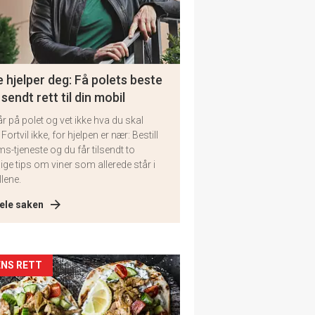
 hjelper deg: Få polets beste
 sendt rett til din mobil
år på polet og vet ikke hva du skal
 Fortvil ikke, for hjelpen er nær: Bestill
ms-tjeneste og du får tilsendt to
lige tips om viner som allerede står i
llene.
ele saken
kler
NS RETT
il