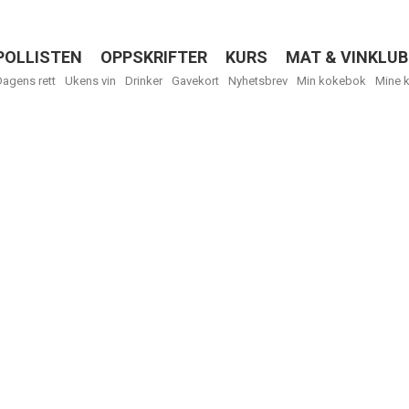
POLLISTEN
OPPSKRIFTER
KURS
MAT & VINKLUB
Menu
Dagens rett
Ukens vin
Drinker
Gavekort
Nyhetsbrev
Min kokebok
Mine 
R