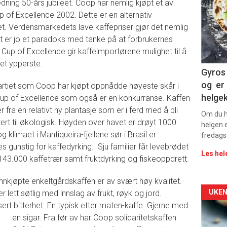
dning 50-års jubileet. Coop har nemlig kjøpt et av
-
p of Excellence 2002. Dette er en alternativ
et. Verdensmarkedets lave kaffepriser gjør det nemlig
sec
t er jo et paradoks med tanke på at forbrukernes
11
 Cup of Excellence gir kaffeimportørene mulighet til å
 det ypperste.
Gyros 
og er 
rtiet som Coop har kjøpt oppnådde høyeste skår i
helge
Cup of Excellence som også er en konkurranse. Kaffen
fra en relativt ny plantasje som er i ferd med å bli
Om du ha
ert til økologisk. Høyden over havet er drøyt 1000
helgen e
g klimaet i Mantiqueira-fjellene sør i Brasil er
fredags
s gunstig for kaffedyrking. Sju familier får levebrødet
Les hel
a 143.000 kaffetrær samt fruktdyrking og fiskeoppdrett.
nnkjøpte enkeltgårdskaffen er av svært høy kvalitet.
Arti
UKEN
er lett søtlig med innslag av frukt, røyk og jord.
rt bitterhet. E
n typisk etter maten-kaffe. Gjerne med
deta
en sigar. Fra før av har Coop solidaritetskaffen