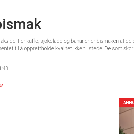
bismak
n bakside. For kaffe, sjokolade og bananer er bismaken at d
entet til å opprettholde kvalitet ikke til stede. De som s
1:48
ps
ANN