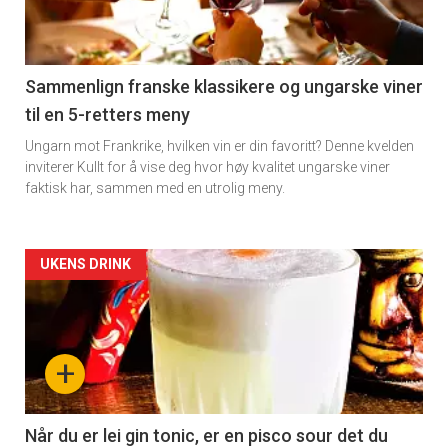
nå
-
5
Sammenlign franske klassikere og ungarske viner
til en 5-retters meny
Ungarn mot Frankrike, hvilken vin er din favoritt? Denne kvelden
inviterer Kullt for å vise deg hvor høy kvalitet ungarske viner
faktisk har, sammen med en utrolig meny.
Forsiden
UKENS DRINK
akkurat
nå
+
-
6
Når du er lei gin tonic, er en pisco sour det du