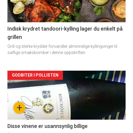
nå
-
2
Indisk krydret tandoori-kylling lager du enkelt på
grillen
Grill og sterke krydder forvandler alminnelige kyllingvinger til
saftige smaksbomber i denne oppskriften.
Forsiden
GODBITER I POLLISTEN
akkurat
nå
+
-
3
Disse vinene er usannsynlig billige