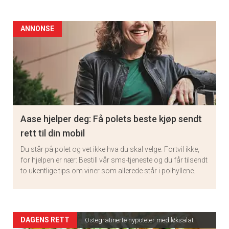
ANNONSE
Aase hjelper deg: Få polets beste kjøp sendt
rett til din mobil
Du står på polet og vet ikke hva du skal velge. Fortvil ikke,
for hjelpen er nær: Bestill vår sms-tjeneste og du får tilsendt
to ukentlige tips om viner som allerede står i polhyllene.
Artikler
DAGENS RETT
Ostegratinerte nypoteter med løksalat