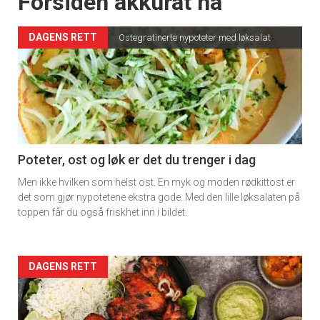
Forsiden akkurat nå
DAGENS RETT
Ostegratinerte nypoteter med løksalat
Poteter, ost og løk er det du trenger i dag
Men ikke hvilken som helst ost. En myk og moden rødkittost er
det som gjør nypotetene ekstra gode. Med den lille løksalaten på
toppen får du også friskhet inn i bildet.
Forsiden
DAGENS RETT
akkurat