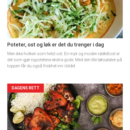
detail
-
section
11
Poteter, ost og løk er det du trenger i dag
Men ikke hvilken som helst ost. En myk og moden rødkittost er
det som gjør nypotetene ekstra gode. Med den lille løksalaten på
toppen får du også friskhet inn i bildet.
Artikler
DAGENS RETT
detail
-
section