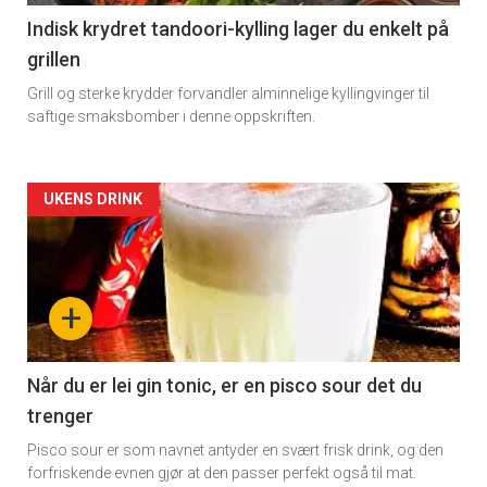
11
Indisk krydret tandoori-kylling lager du enkelt på
grillen
Dagens
Grill og sterke krydder forvandler alminnelige kyllingvinger til
rett
saftige smaksbomber i denne oppskriften.
Artikler
UKENS DRINK
detail
-
+
section
11
Når du er lei gin tonic, er en pisco sour det du
trenger
Dagens
Pisco sour er som navnet antyder en svært frisk drink, og den
rett
forfriskende evnen gjør at den passer perfekt også til mat.