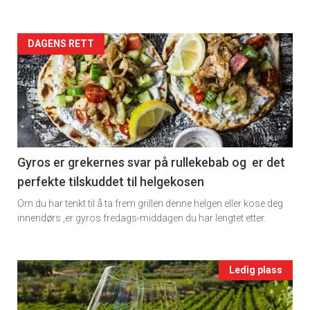
2
Artikler
DAGENS RETT
detail
-
section
11
Gyros er grekernes svar på rullekebab og er det
perfekte tilskuddet til helgekosen
Ukens
Om du har tenkt til å ta frem grillen denne helgen eller kose deg
vin
innendørs ,er gyros fredags-middagen du har lengtet etter.
Events
Ledig plass
single