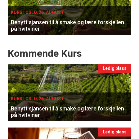
KURS I OSLO, 26. AUGUST
Benytt sjansen til å smake og lære forskjellen
på hvitviner
Events
Kommende Kurs
Ledig plass
KURS I OSLO, 26. AUGUST
Benytt sjansen til å smake og lære forskjellen
på hvitviner
Ledig plass