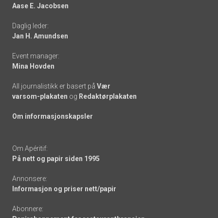
Aase E. Jacobsen
-
Daglig leder:
links
Jan H. Amundsen
Event manager:
Mina Hovden
All journalistikk er basert på
Vær
varsom-plakaten
og
Redaktørplakaten
Om informasjonskapsler
Om Apéritif:
På nett og papir siden 1995
Annonsere:
Informasjon og priser nett/papir
Abonnere: