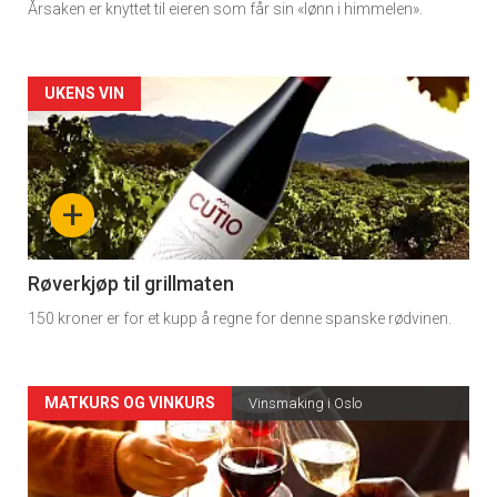
Årsaken er knyttet til eieren som får sin «lønn i himmelen».
Forsiden
UKENS VIN
akkurat
nå
+
-
4
Røverkjøp til grillmaten
150 kroner er for et kupp å regne for denne spanske rødvinen.
Forsiden
MATKURS OG VINKURS
Vinsmaking i Oslo
akkurat