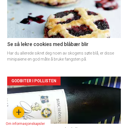
detail
-
section
11
Se så lekre cookies med blåbær blir
Har du allerede sikret deg noen av skogens søte blå, er disse
minipaiene en god måte å bruke fangsten på.
Artikler
GODBITER I POLLISTEN
detail
-
+
section
Om informasjonskapsler