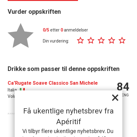
Vurder oppskriften
0/5
etter
0
anmeldelser
Din vurdering:
Drikke som passer til denne oppskriften
Ca'Rugate Soave Classico San Michele
84
Italia
×
POENG
Volum: 0.75 l Pris: 169.90 kr Basisutvalget
Få ukentlige nyhetsbrev fra
Apéritif
Vi tilbyr flere ukentlige nyhetsbrev. Du