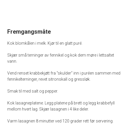
Fremgangsmåte
Kok blomkålen i melk. Kjør til en glatt puré.
Skjær små terninger av fennikel og kok dem møre i lettsaltet
vann.
Vend renset krabbekjøtt fra "skulder" inn i puréen sammen med
fennikelterninger, revet sitronskall og gressløk.
Smak til med salt og pepper.
Kok lasagneplatene. Legg platene på brett og legg krabbefyll
mellom hvert lag. Skjær lasagnen i 4 like deler.
Varm lasagnen 8 minutter ved 120 grader rett før servering.