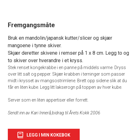
Fremgangsmåte
Bruk en mandolin/japansk kutter/slicer og skjær
mangoene i tynne skiver.
Skjær deretter skivene i remser på 1 x 8 cm. Legg to og
to skiver over hverandre i et kryss.
Stek renset kongekrabbe i en panne på middels varme. Dryss
over litt salt og pepper. Skjær krabben i terninger som passer
midt i krysset av mangsostrimlene. Brett opp sidene slik at du
får en liten kube. Legg litt lakserogn på toppen av hver kube.
Server som en liten appertiser eller forrett.
Sendt inn av Kari Innerå,bidrag til Årets Kokk 2006
LEGG I MIN KOKEBOK