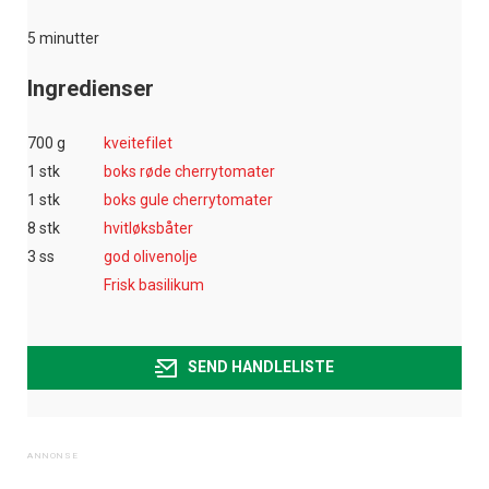
5 minutter
Ingredienser
700 g
kveitefilet
1 stk
boks røde cherrytomater
1 stk
boks gule cherrytomater
8 stk
hvitløksbåter
3 ss
god olivenolje
Frisk basilikum
SEND HANDLELISTE