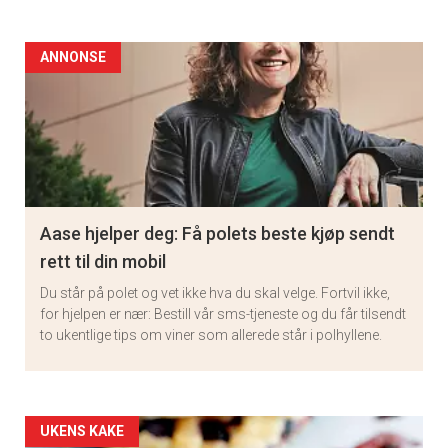
ANNONSE
Aase hjelper deg: Få polets beste kjøp sendt
rett til din mobil
Du står på polet og vet ikke hva du skal velge. Fortvil ikke,
for hjelpen er nær: Bestill vår sms-tjeneste og du får tilsendt
to ukentlige tips om viner som allerede står i polhyllene.
Artikler
UKENS KAKE