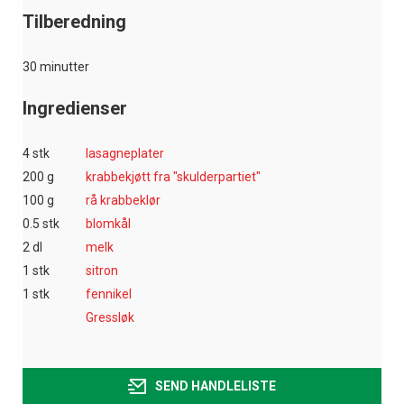
Tilberedning
30 minutter
Ingredienser
4 stk
lasagneplater
200 g
krabbekjøtt fra "skulderpartiet"
100 g
rå krabbeklør
0.5 stk
blomkål
2 dl
melk
1 stk
sitron
1 stk
fennikel
Gressløk
SEND HANDLELISTE