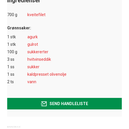
Ingredienser
700 g
kveitefilet
Grønnsaker:
1 stk
agurk
1 stk
gulrot
100 g
sukkererter
3 ss
hvitvinseddik
1 ss
sukker
1 ss
kaldpresset olivenolje
2 ts
vann
SEND HANDLELISTE