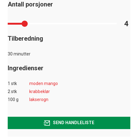
Antall porsjoner
4
Tilberedning
30 minutter
Ingredienser
1 stk
moden mango
2 stk
krabbeklør
100 g
lakserogn
SEND HANDLELISTE