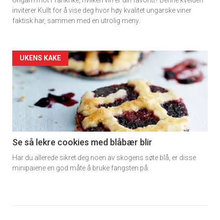
Ungarn mot Frankrike, hvilken vin er din favoritt? Denne kvelden
inviterer Kullt for å vise deg hvor høy kvalitet ungarske viner
faktisk har, sammen med en utrolig meny.
Forsiden
UKENS KAKE
akkurat
nå
-
6
Se så lekre cookies med blåbær blir
Har du allerede sikret deg noen av skogens søte blå, er disse
minipaiene en god måte å bruke fangsten på.