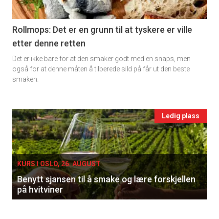
section
11
Rollmops: Det er en grunn til at tyskere er ville
etter denne retten
Ukens
Det er ikke bare for at den smaker godt med en snaps, men
vin
også for at denne måten å tilberede sild på får ut den beste
smaken.
Events
Ledig plass
single
KURS I OSLO, 26. AUGUST
Benytt sjansen til å smake og lære forskjellen
på hvitviner