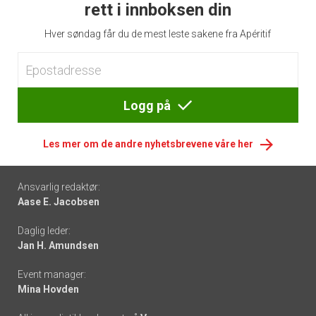
rett i innboksen din
Hver søndag får du de mest leste sakene fra Apéritif
Logg på
Les mer om de andre nyhetsbrevene våre her
Footer
Ansvarlig redaktør:
Aase E. Jacobsen
-
Daglig leder:
links
Jan H. Amundsen
Event manager:
Mina Hovden