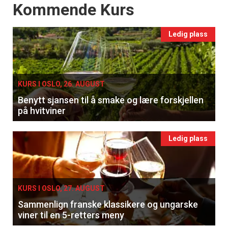
Events
Kommende Kurs
Ledig plass
KURS I OSLO, 26. AUGUST
Benytt sjansen til å smake og lære forskjellen
på hvitviner
Ledig plass
KURS I OSLO, 27. AUGUST
Sammenlign franske klassikere og ungarske
viner til en 5-retters meny