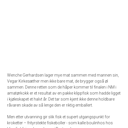
Wenche Gerhardsen lager mye mat sammen med mannen sin,
Vegar Kirkesæther men ikke bare mat, de brygger også øl
sammen. Denne retten som de håper kommer til finalen i NM i
amatørkokk er et resultat av en pakke klippfisk som hadde ligget
i kjøleskapet et halvt år. Det tar som kjent ikke denne holdbare
råvaren skade av så lenge den er riktig emballert.
Men etter utvanning gir slik fisk et supert utgangspunkt for
kroketter – frityrstekte fiskeboller - som kalle boulinhos hos