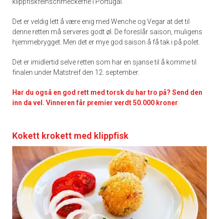
klippfiskfeinschmeckerne i Portugal.
Det er veldig lett å være enig med Wenche og Vegar at det til
denne retten må serveres godt øl. De foreslår saison, muligens
hjemmebrygget. Men det er mye god saison å få tak i på polet.
Det er imidlertid selve retten som har en sjanse til å komme til
finalen under Matstreif den 12. september.
Har du også en god rett med torsk du har tro på? Send den
inn da vel. Vinneren får premier verdt 50.000 kroner
Kokett krokett med klippfisk