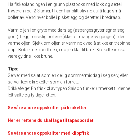
Ha fiskeblandingen i en grunn plastboks med lokk og sette i
fryseren i ca. 2-3 timer, til den har blitt stiv nok til å lage små
boller av. Vend hver bolle i pisket egg og deretter i brødrasp.
Varm oljen i en gryte med dørslag (aspargesgryter egner seg
godt). Legg forsiktig bollene (ikke for mange av gangen) i den
varme oljen. Sjekk om oljen er varm nok ved å stikke en trepinne
oppi. Bobler det rundt den, er oljen klar til bruk. Krokettene skal
være gyldne, ikke brune.
Tips:
Server med salat som en deilig sommermiddag i seg selv, eller
server færre kroketter som en forrett.
Drikkefølge: En frisk øl av typen Saison funker utmerket til denne
lett salte og fyldige retten.
Se våre andre oppskrifter på kroketter
Her er rettene du skal lage til tapasbordet
Se våre andre oppskrifter med klippfisk