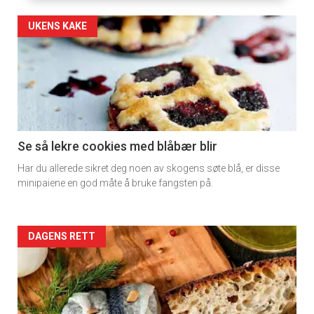
Artikler
UKENS KAKE
detail
-
section
11
Se så lekre cookies med blåbær blir
Har du allerede sikret deg noen av skogens søte blå, er disse
Dagens
minipaiene en god måte å bruke fangsten på.
rett
2
Artikler
DAGENS RETT
detail
-