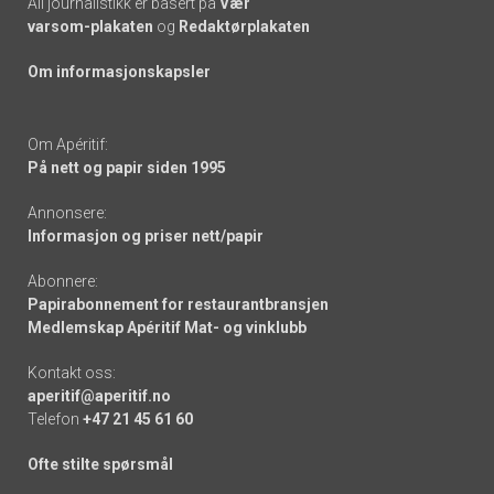
All journalistikk er basert på
Vær
varsom-plakaten
og
Redaktørplakaten
Om informasjonskapsler
Om Apéritif:
På nett og papir siden 1995
Annonsere:
Informasjon og priser nett/papir
Abonnere:
Papirabonnement for restaurantbransjen
Medlemskap Apéritif Mat- og vinklubb
Kontakt oss:
aperitif@aperitif.no
Telefon
+47 21 45 61 60
Ofte stilte spørsmål