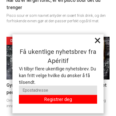
11
Når du er lei gin tonic, er en pisco sour det du
trenger
Pisco sour er som navnet antyder en svært frisk drink, og den
forfriskende evnen gjør at den passer perfekt også til mat.
×
Artikler
DAGENS RETT
Få ukentlige nyhetsbrev fra
detail
Apéritif
-
Vi tilbyr flere ukentlige nyhetsbrev. Du
section
kan fritt velge hvilke du ønsker å få
tilsendt.
11
Gyros er grekernes svar på rullekebab og er det
perfekte tilskuddet til helgekosen
Dagens
Registrer deg
Om du har tenkt til å ta frem grillen denne helgen eller kose deg
rett
innendørs ,er gyros fredags-middagen du har lengtet etter.