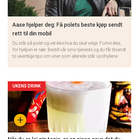
Aase hjelper deg: Få polets beste kjøp sendt
rett til din mobil
Du står på polet og vet ikke hva du skal velge. Fortvil ikke,
for hjelpen er nær: Bestill vår sms-tjeneste og du får tilsendt
to ukentlige tips om viner som allerede står i polhyllene.
Artikler
UKENS DRINK
detail
-
+
section