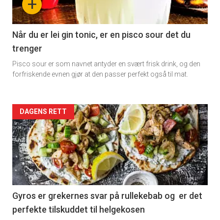
+
Når du er lei gin tonic, er en pisco sour det du
trenger
Pisco sour er som navnet antyder en svært frisk drink, og den
forfriskende evnen gjør at den passer perfekt også til mat.
Forsiden
DAGENS RETT
akkurat
nå
-
2
Gyros er grekernes svar på rullekebab og er det
perfekte tilskuddet til helgekosen