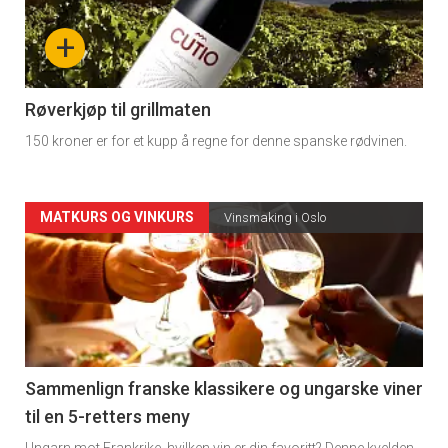
nå
+
-
4
Røverkjøp til grillmaten
150 kroner er for et kupp å regne for denne spanske rødvinen.
Forsiden
MATKURS OG VINKURS
Vinsmaking i Oslo
akkurat
nå
-
5
Sammenlign franske klassikere og ungarske viner
til en 5-retters meny