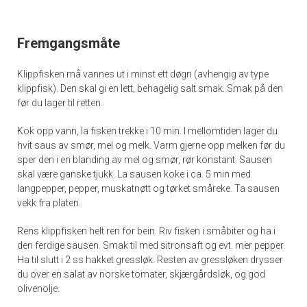
Fremgangsmåte
Klippfisken må vannes ut i minst ett døgn (avhengig av type
klippfisk). Den skal gi en lett, behagelig salt smak. Smak på den
før du lager til retten.
Kok opp vann, la fisken trekke i 10 min. I mellomtiden lager du
hvit saus av smør, mel og melk. Varm gjerne opp melken før du
sper den i en blanding av mel og smør, rør konstant. Sausen
skal være ganske tjukk. La sausen koke i ca. 5 min med
langpepper, pepper, muskatnøtt og tørket småreke. Ta sausen
vekk fra platen.
Rens klippfisken helt ren for bein. Riv fisken i småbiter og ha i
den ferdige sausen. Smak til med sitronsaft og evt. mer pepper.
Ha til slutt i 2 ss hakket gressløk. Resten av gressløken drysser
du over en salat av norske tomater, skjærgårdsløk, og god
olivenolje.