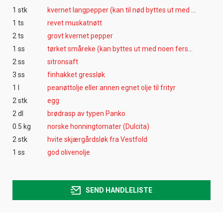
1 stk
kvernet langpepper (kan til nød byttes ut med 1/2 ts mer muskat)
1 ts
revet muskatnøtt
2 ts
grovt kvernet pepper
1 ss
tørket småreke (kan byttes ut med noen ferske reker som du hakker opp)
2 ss
sitronsaft
3 ss
finhakket gressløk
1 l
peanøttolje eller annen egnet olje til frityr
2 stk
egg
2 dl
brødrasp av typen Panko
0.5 kg
norske honningtomater (Dulcita)
2 stk
hvite skjærgårdsløk fra Vestfold
1 ss
god olivenolje
SEND HANDLELISTE