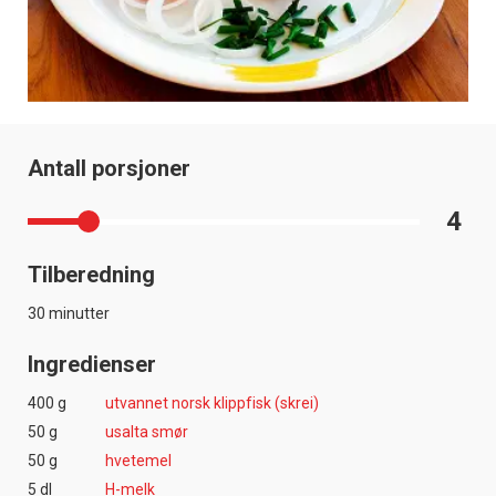
Antall porsjoner
4
Tilberedning
30 minutter
Ingredienser
400 g
utvannet norsk klippfisk (skrei)
50 g
usalta smør
50 g
hvetemel
5 dl
H-melk