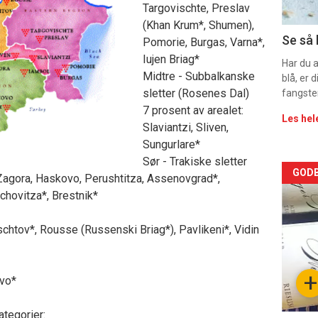
11
Targovischte, Preslav
(Khan Krum*, Shumen),
Se så 
Pomorie, Burgas, Varna*,
Iujen Briag*
Har du 
Midtre - Subbalkanske
blå, er
sletter (Rosenes Dal)
fangste
7 prosent av arealet:
Les hel
Slaviantzi, Sliven,
Sungurlare*
Sør - Trakiske sletter
Arti
GODB
 Zagora, Haskovo, Perushtitza, Assenovgrad*,
chovitza*, Brestnik*
deta
schtov*, Rousse (Russenski Briag*), Pavlikeni*, Vidin
-
sec
+
ovo*
11
ategorier: