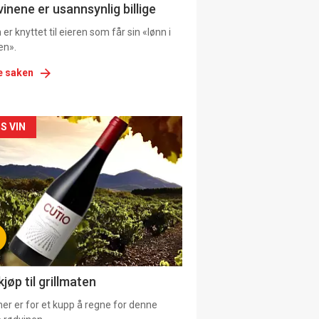
ens
vinene er usannsynlig billige
er knyttet til eieren som får sin «lønn i
en».
e saken
kler
S VIN
il
tion
ens
jøp til grillmaten
er er for et kupp å regne for denne