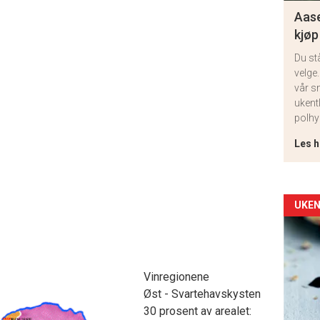
Aase
kjøp
Du st
velge.
vår s
ukent
polhy
Les h
Arti
UKEN
deta
-
Vinregionene
Øst - Svartehavskysten
sec
30 prosent av arealet: