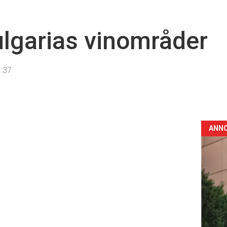
ulgarias vinområder
1:37
ANN