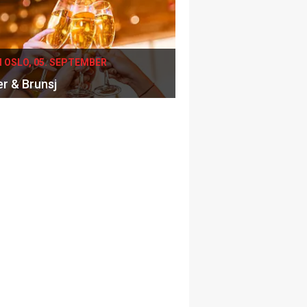
I OSLO, 05. SEPTEMBER
er & Brunsj