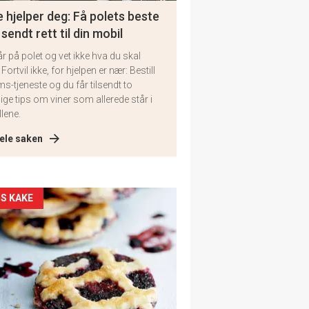
 hjelper deg: Få polets beste
 sendt rett til din mobil
år på polet og vet ikke hva du skal
 Fortvil ikke, for hjelpen er nær: Bestill
ms-tjeneste og du får tilsendt to
lige tips om viner som allerede står i
llene.
ele saken
kler
S KAKE
il
tion