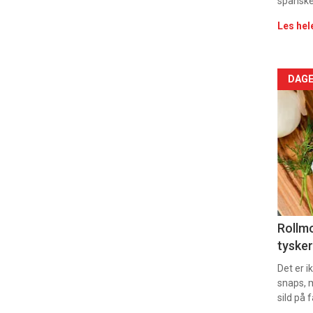
spanske
2
Les hel
Arti
DAGE
deta
-
sec
11
Uke
Rollmo
tysker
vin
Det er 
snaps, 
sild på 