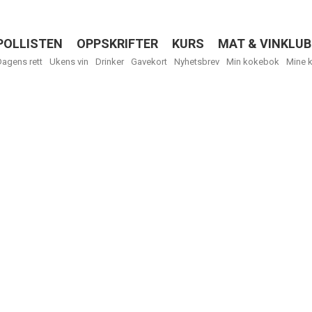
POLLISTEN
OPPSKRIFTER
KURS
MAT & VINKLUB
Menu
Dagens rett
Ukens vin
Drinker
Gavekort
Nyhetsbrev
Min kokebok
Mine 
R