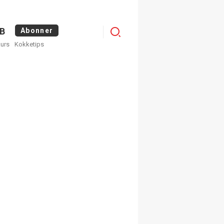
Logg
B
Abonner
kurs
Kokketips
inn
egistrer deg