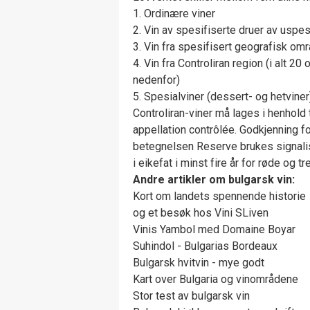
1. Ordinære viner
2. Vin av spesifiserte druer av uspes
3. Vin fra spesifisert geografisk om
4. Vin fra Controliran region (i alt
nedenfor)
5. Spesialviner (dessert- og hetviner
Controliran-viner må lages i henhold
appellation contrôlée. Godkjenning f
betegnelsen Reserve brukes signalis
i eikefat i minst fire år for røde og tre
Andre artikler om bulgarsk vin:
Kort om landets spennende historie
og et besøk hos Vini SLiven
Vinis Yambol med Domaine Boyar
Suhindol - Bulgarias Bordeaux
Bulgarsk hvitvin - mye godt
Kart over Bulgaria og vinområdene
Stor test av bulgarsk vin