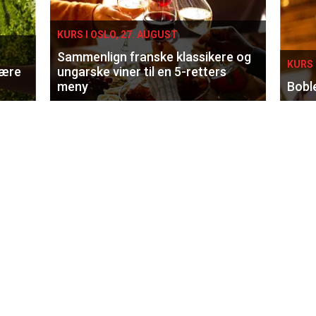
KURS I OSLO, 27. AUGUST
Sammenlign franske klassikere og
KURS 
lære
ungarske viner til en 5-retters
meny
Bobl