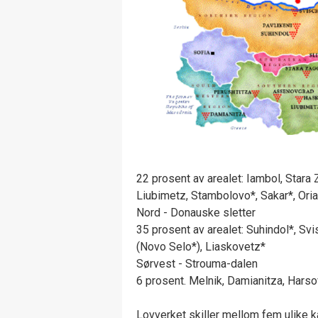
22 prosent av arealet: Iambol, Stara
Liubimetz, Stambolovo*, Sakar*, Oria
Nord - Donauske sletter
35 prosent av arealet: Suhindol*, Svi
(Novo Selo*), Liaskovetz*
Sørvest - Strouma-dalen
6 prosent. Melnik, Damianitza, Hars
Lovverket skiller mellom fem ulike k