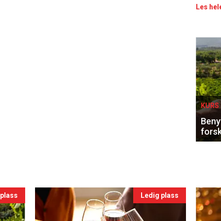
Les hel
Eve
sing
KURS 
Benyt
forsk
 plass
Ledig plass