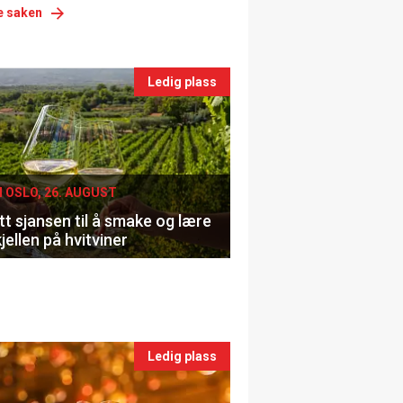
e saken
nts
Ledig plass
le
I OSLO, 26. AUGUST
t sjansen til å smake og lære
jellen på hvitviner
Ledig plass