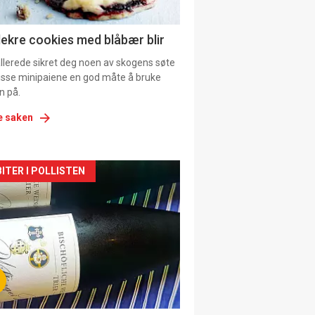
lekre cookies med blåbær blir
allerede sikret deg noen av skogens søte
 disse minipaiene en god måte å bruke
n på.
e saken
kler
ITER I POLLISTEN
il
tion