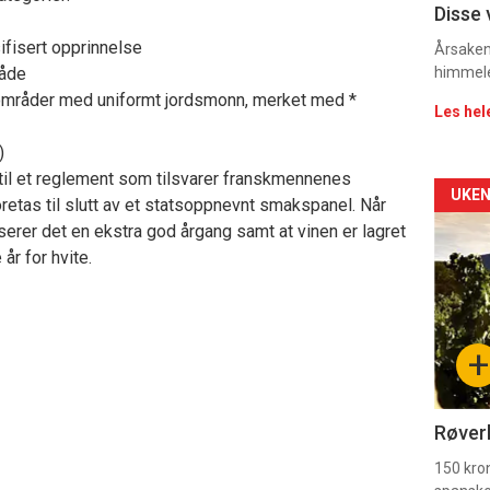
Dag
Disse 
ifisert opprinnelse
rett
Årsaken 
råde
himmel
 20 områder med uniformt jordsmonn, merket med *
Les hel
)
 til et reglement som tilsvarer franskmennenes
Arti
UKEN
oretas til slutt av et statsoppnevnt smakspanel. Når
erer det en ekstra god årgang samt at vinen er lagret
deta
 år for hvite.
-
sec
+
11
Dag
Røverk
rett
150 kron