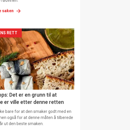
 rødvinen.
e saken
kler
NS RETT
il
tion
ns
ps: Det er en grunn til at
e er ville etter denne retten
ikke bare for at den smaker godt med en
men også for at denne måten å tilberede
får ut den beste smaken.