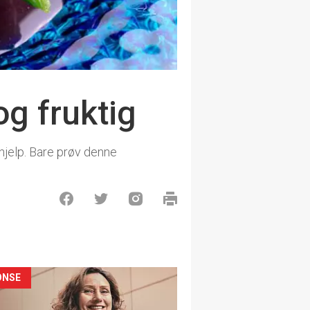
og fruktig
ahjelp. Bare prøv denne
ONSE