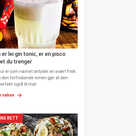
il
tion
ens
 er lei gin tonic, er en pisco
et du trenger
our er som navnet antyder en svært frisk
g den forfriskende evnen gjør at den
erfekt også til mat.
e saken
kler
NS RETT
il