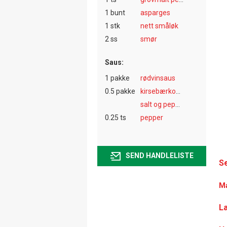
1 bunt
asparges
1 stk
nett småløk
2 ss
smør
Saus:
1 pakke
rødvinsaus
0.5 pakke
kirsebærkompott
salt og pepper
0.25 ts
pepper
SEND HANDLELISTE
Se
Ma
Læ