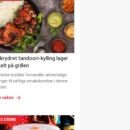
il
tion
 krydret tandoori-kylling lager
elt på grillen
 sterke krydder forvandler alminnelige
inger til saftige smaksbomber i denne
ten.
e saken
kler
S DRINK