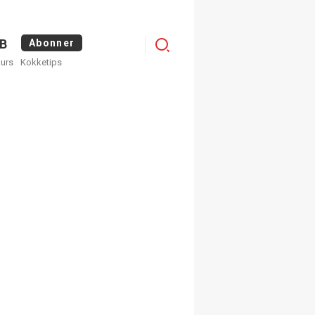
Logg
B
Abonner
kurs
Kokketips
inn
×
ge nyhetsbrev fra
Apéritif
 ukentlige nyhetsbrev. Du
 hvilke du ønsker å få
egistrer deg