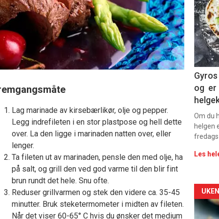
-
sec
11
Dag
Gyros 
og er 
remgangsmåte
rett
helge
Lag marinade av kirsebærlikør, olje og pepper.
2
Om du ha
Legg indrefileten i en stor plastpose og hell dette
helgen e
over. La den ligge i marinaden natten over, eller
fredags
lenger.
Les hel
Ta fileten ut av marinaden, pensle den med olje, ha
på salt, og grill den ved god varme til den blir fint
brun rundt det hele. Snu ofte.
Arti
UKEN
Reduser grillvarmen og stek den videre ca. 35-45
minutter. Bruk steketermometer i midten av fileten.
deta
Når det viser 60-65° C hvis du ønsker det medium