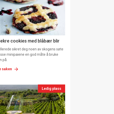
tion
ns
lekre cookies med blåbær blir
allerede sikret deg noen av skogens søte
 disse minipaiene en god måte å bruke
n på.
e saken
nts
Ledig plass
le