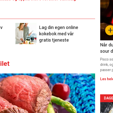
deta
-
sec
av
Lag din egen online
+
11
kokebok med vår
gratis tjeneste
Dag
Når du
sour d
rett
Pisco s
ilet
drink, o
passer p
Les hel
Arti
DAGE
deta