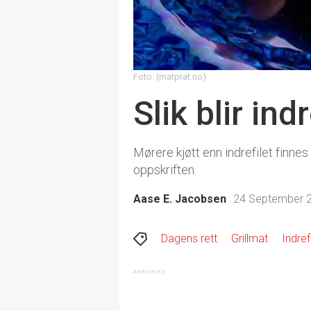
Foto: (matprat.no)
Slik blir in
Mørere kjøtt enn indrefilet finnes
oppskriften.
Aase E. Jacobsen
24 September 2
Dagens rett
Grillmat
Indref