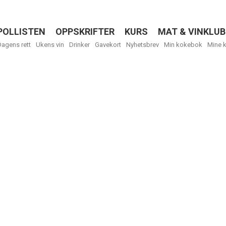
POLLISTEN
OPPSKRIFTER
KURS
MAT & VINKLUB
Menu
Dagens rett
Ukens vin
Drinker
Gavekort
Nyhetsbrev
Min kokebok
Mine 
Få ukentli
Vi tilbyr flere
kan fritt velge
tilsendt.
R