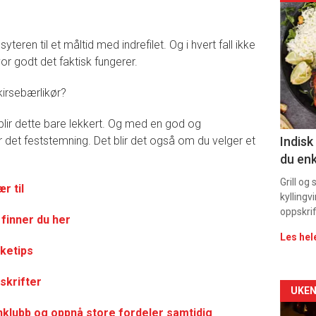
deta
teren til et måltid med indrefilet. Og i hvert fall ikke
-
or godt det faktisk fungerer.
sec
kirsebærlikør?
11
lir dette bare lekkert. Og med en god og
ir det feststemning. Det blir det også om du velger et
Indisk
du enk
Grill og
r til
kyllingv
oppskrif
finner du her
Les hel
ketips
skrifter
Arti
UKEN
inklubb og oppnå store fordeler samtidig