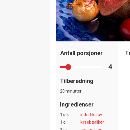
Antall porsjoner
F
4
Tilberedning
20 minutter
Ingredienser
1 stk
indrefilet av storfe
1 dl
kirsebærlikør
1 ts
grovmalt pepper