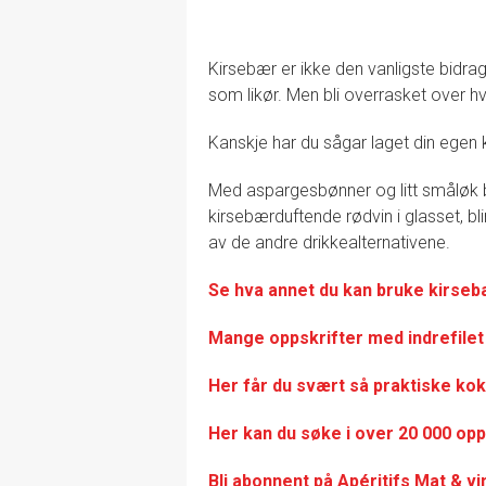
Kirsebær er ikke den vanligste bidragsy
som likør. Men bli overrasket over hv
Kanskje har du sågar laget din egen 
Med aspargesbønner og litt småløk b
kirsebærduftende rødvin i glasset, bl
av de andre drikkealternativene.
Se hva annet du kan bruke kirsebæ
Mange oppskrifter med indrefilet 
Her får du svært så praktisk
e kok
Her kan du søke i over 20 000 opp
Bli abonnent på Apéritifs Mat & v