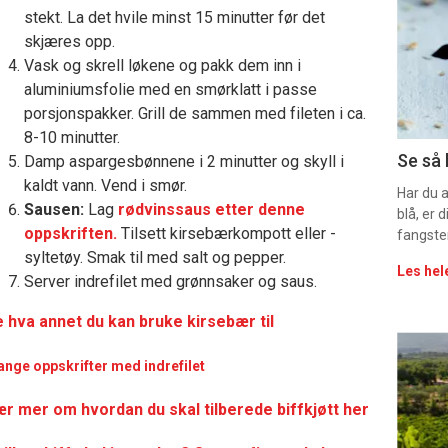
stekt. La det hvile minst 15 minutter før det
-
skjæres opp.
Vask og skrell løkene og pakk dem inn i
sec
aluminiumsfolie med en smørklatt i passe
11
porsjonspakker. Grill de sammen med fileten i ca.
8-10 minutter.
Uke
Se så 
Damp aspargesbønnene i 2 minutter og skyll i
kaldt vann. Vend i smør.
vin
Har du 
Sausen:
Lag
rødvinssaus etter denne
blå, er
oppskriften.
Tilsett kirsebærkompott eller -
fangste
syltetøy. Smak til med salt og pepper.
Les hel
Server indrefilet med grønnsaker og saus.
 hva annet du kan bruke kirsebær til
Eve
nge oppskrifter med indrefilet
sing
r mer om hvordan du skal tilberede biffkjøtt her