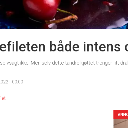
drefileten både intens 
 selvsagt ikke. Men selv dette tandre kjøttet trenger litt dr
022 - 00:00
ilet
ANN