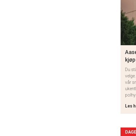
Aase
kjøp
Du st
velge.
vår s
ukent
polhy
Les h
Arti
DAGE