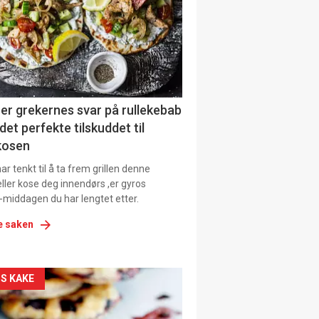
tion
ens
er grekernes svar på rullekebab
det perfekte tilskuddet til
kosen
r tenkt til å ta frem grillen denne
ller kose deg innendørs ,er gyros
-middagen du har lengtet etter.
e saken
kler
S KAKE
il