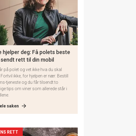
 hjelper deg: Få polets beste
 sendt rett til din mobil
år på polet og vet ikke hva du skal
 Fortvil ikke, for hjelpen er nær: Bestill
ms-tjeneste og du får tilsendt to
lige tips om viner som allerede står i
llene.
ele saken
kler
NS RETT