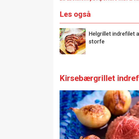
Les også
Helgrillet indrefilet 
storfe
Kirsebærgrillet indref