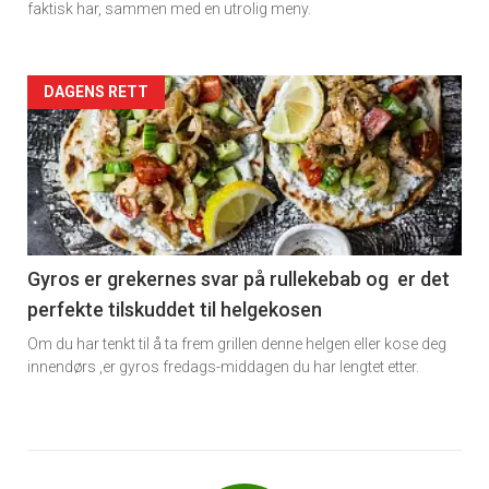
faktisk har, sammen med en utrolig meny.
Forsiden
DAGENS RETT
akkurat
nå
-
6
Gyros er grekernes svar på rullekebab og er det
perfekte tilskuddet til helgekosen
Om du har tenkt til å ta frem grillen denne helgen eller kose deg
innendørs ,er gyros fredags-middagen du har lengtet etter.