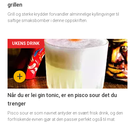
grillen
Grill og sterke krydder forvandler alminnelige kyllingvinger til
saftige smaksbomber i denne oppskriften.
Artikler
UKENS DRINK
detail
-
+
section
11
Når du er lei gin tonic, er en pisco sour det du
trenger
Dagens
Pisco sour er som navnet antyder en svært frisk drink, og den
rett
forfriskende evnen gjør at den passer perfekt også til mat.