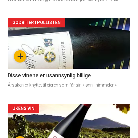
Forsiden
GODBITER I POLLISTEN
akkurat
nå
+
-
3
Disse vinene er usannsynlig billige
Årsaken er knyttet til eieren som får sin «lønn i himmelen».
Forsiden
UKENS VIN
akkurat
nå