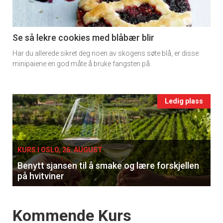
section
11
Se så lekre cookies med blåbær blir
Har du allerede sikret deg noen av skogens søte blå, er disse
Ukens
minipaiene en god måte å bruke fangsten på.
vin
Events
Ledig plass
single
KURS I OSLO, 26. AUGUST
Benytt sjansen til å smake og lære forskjellen
på hvitviner
Events
Kommende Kurs