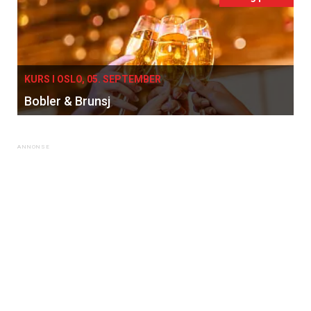
KURS I OSLO, 05. SEPTEMBER
×
Bobler & Brunsj
Få ukentlige nyhetsbrev fra
Apéritif
Vi tilbyr flere ukentlige nyhetsbrev. Du
kan fritt velge hvilke du ønsker å få
tilsendt.
Registrer deg