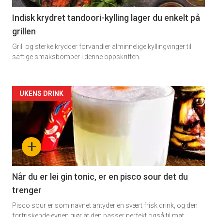
Indisk krydret tandoori-kylling lager du enkelt på
grillen
Grill og sterke krydder forvandler alminnelige kyllingvinger til
saftige smaksbomber i denne oppskriften.
Forsiden
UKENS DRINK
akkurat
nå
+
-
2
Når du er lei gin tonic, er en pisco sour det du
trenger
Pisco sour er som navnet antyder en svært frisk drink, og den
forfriskende evnen gjør at den passer perfekt også til mat.