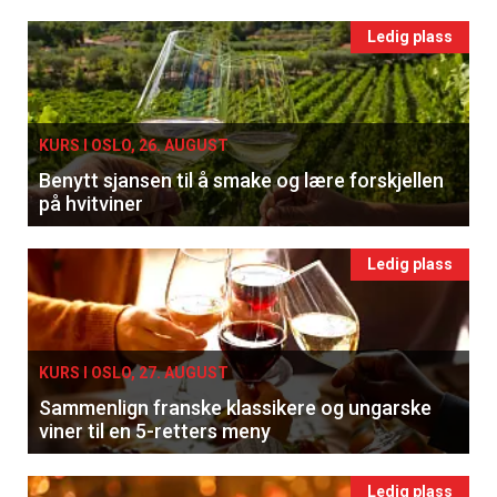
Ledig plass
KURS I OSLO, 26. AUGUST
Benytt sjansen til å smake og lære forskjellen
på hvitviner
Ledig plass
KURS I OSLO, 27. AUGUST
Sammenlign franske klassikere og ungarske
viner til en 5-retters meny
Ledig plass