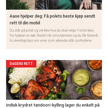
Aase hjelper deg: Få polets beste kjøp sendt
rett til din mobil
Du står på polet og vet ikke hva du skal velge. Fortvil ikke,
for hjelpen er nær: Bestill vår sms-tjeneste og du får tilsendt
to ukentlige tips om viner som allerede står i polhyllene.
Artikler
DAGENS RETT
detail
-
section
11
Indisk krydret tandoori-kylling lager du enkelt på