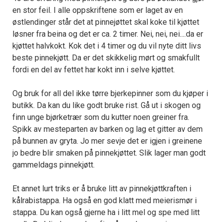
en stor feil. I alle oppskriftene som er laget av en
østlendinger står det at pinnejøttet skal koke til kjøttet
løsner fra beina og det er ca. 2 timer. Nei, nei, nei....da er
kjøttet halvkokt. Kok det i 4 timer og du vil nyte ditt livs
beste pinnekjøtt. Da er det skikkelig mørt og smakfullt
fordi en del av fettet har kokt inn i selve kjøttet.
Og bruk for all del ikke tørre bjerkepinner som du kjøper i
butikk. Da kan du like godt bruke rist. Gå ut i skogen og
finn unge bjørketrær som du kutter noen greiner fra.
Spikk av mesteparten av barken og lag et gitter av dem
på bunnen av gryta. Jo mer sevje det er igjen i greinene
jo bedre blir smaken på pinnekjøttet. Slik lager man godt
gammeldags pinnekjøtt.
Et annet lurt triks er å bruke litt av pinnekjøttkraften i
kålrabistappa. Ha også en god klatt med meierismør i
stappa. Du kan også gjerne ha i litt mel og spe med litt