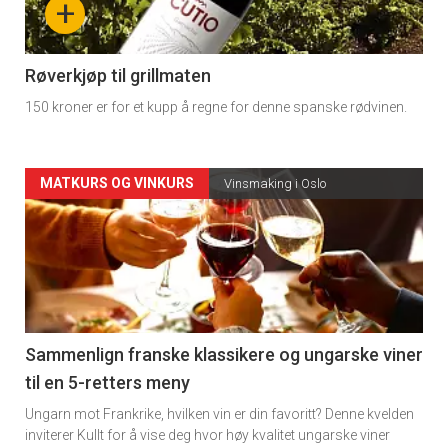
+
-
4
Røverkjøp til grillmaten
150 kroner er for et kupp å regne for denne spanske rødvinen.
Forsiden
MATKURS OG VINKURS
Vinsmaking i Oslo
akkurat
nå
-
5
Sammenlign franske klassikere og ungarske viner
til en 5-retters meny
Ungarn mot Frankrike, hvilken vin er din favoritt? Denne kvelden
inviterer Kullt for å vise deg hvor høy kvalitet ungarske viner