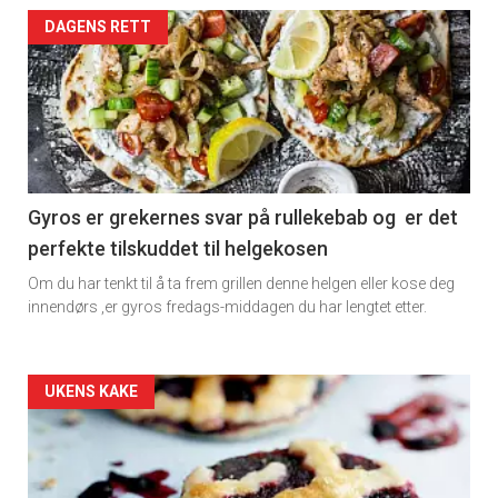
Artikler
DAGENS RETT
detail
-
section
11
Gyros er grekernes svar på rullekebab og er det
perfekte tilskuddet til helgekosen
Dagens
Om du har tenkt til å ta frem grillen denne helgen eller kose deg
rett
innendørs ,er gyros fredags-middagen du har lengtet etter.
2
Artikler
UKENS KAKE
detail
-