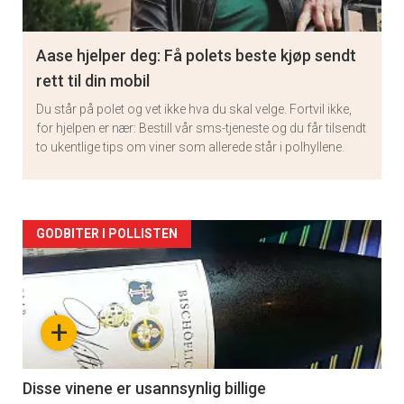
Aase hjelper deg: Få polets beste kjøp sendt
rett til din mobil
Du står på polet og vet ikke hva du skal velge. Fortvil ikke,
for hjelpen er nær: Bestill vår sms-tjeneste og du får tilsendt
to ukentlige tips om viner som allerede står i polhyllene.
Artikler
GODBITER I POLLISTEN
detail
-
+
section
11
Disse vinene er usannsynlig billige