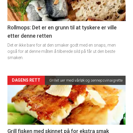
-
section
11
Rollmops: Det er en grunn til at tyskere er ville
etter denne retten
Dagens
Det er ikke bare for at den smaker godt med en snaps, men
rett
også for at denne måten å tilberede sild på får ut den beste
smaken.
2
Artikler
DAGENS RETT
Grillet uer med vårløk og sennepsvinaigrette
detail
-
section
11
Grill fisken med skinnet på for ekstra smak