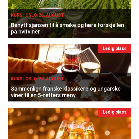
KURS I OSLO, 26. AUGUST
Benytt sjansen til å smake og lære forskjellen
på hvitviner
Ledig plass
KURS I OSLO, 27. AUGUST
Sammenlign franske klassikere og ungarske
viner til en 5-retters meny
Ledig plass