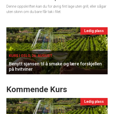
Denne oppskriften kan du for øvrig fint lage uten grill, eller sågar
Ukens
uten skinn om du bare får tak i filet.
vin
Events
Ledig plass
single
KURS I OSLO, 26. AUGUST
Benytt sjansen til å smake og lære forskjellen
på hvitviner
Events
Kommende Kurs
Ledig plass