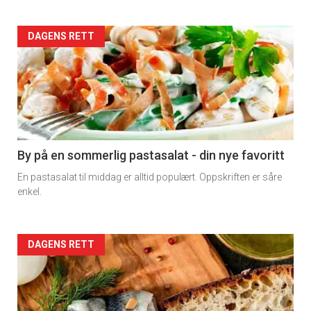
Forsiden
DAGENS RETT
akkurat
nå
-
5
By på en sommerlig pastasalat - din nye favoritt
En pastasalat til middag er alltid populært. Oppskriften er såre
enkel.
Forsiden
DAGENS RETT
akkurat
nå