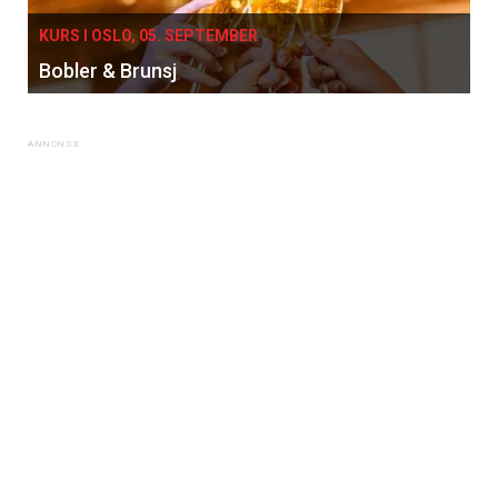
KURS I OSLO, 05. SEPTEMBER
×
Bobler & Brunsj
Få ukentlige nyhetsbrev fra
Apéritif
Vi tilbyr flere ukentlige nyhetsbrev. Du
kan fritt velge hvilke du ønsker å få
tilsendt.
Registrer deg