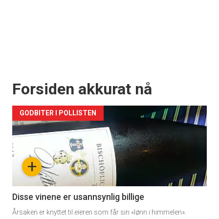
Forsiden akkurat nå
GODBITER I POLLISTEN
+
Disse vinene er usannsynlig billige
Årsaken er knyttet til eieren som får sin «lønn i himmelen».