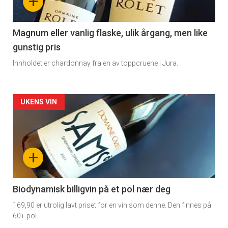
+
-
3
Magnum eller vanlig flaske, ulik årgang, men like
gunstig pris
Innholdet er chardonnay fra en av toppcruene i Jura.
Forsiden
UKENS VIN
akkurat
nå
+
-
4
Biodynamisk billigvin på et pol nær deg
169,90 er utrolig lavt priset for en vin som denne. Den finnes på
60+ pol.