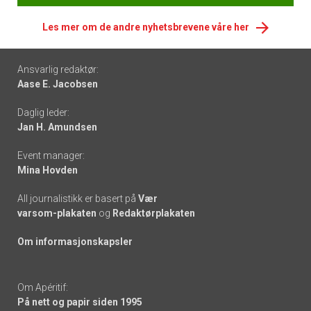
Les mer om de andre nyhetsbrevene våre her
Footer
Ansvarlig redaktør:
Aase E. Jacobsen
-
Daglig leder:
links
Jan H. Amundsen
Event manager:
Mina Hovden
All journalistikk er basert på
Vær
varsom-plakaten
og
Redaktørplakaten
Om informasjonskapsler
Om Apéritif:
På nett og papir siden 1995