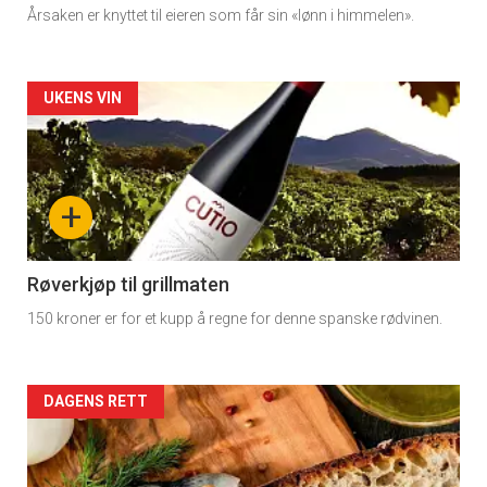
Årsaken er knyttet til eieren som får sin «lønn i himmelen».
Artikler
UKENS VIN
detail
-
+
section
11
Røverkjøp til grillmaten
150 kroner er for et kupp å regne for denne spanske rødvinen.
Dagens
rett
Artikler
DAGENS RETT
detail