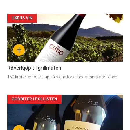
Forsiden
UKENS VIN
akkurat
nå
+
-
2
Røverkjøp til grillmaten
150 kroner er for et kupp å regne for denne spanske rødvinen.
Forsiden
GODBITER I POLLISTEN
akkurat
nå