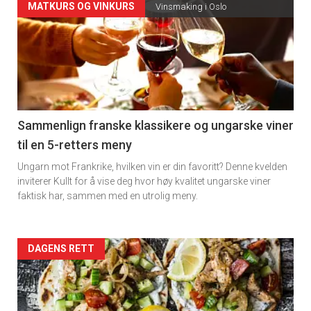
Forsiden
MATKURS OG VINKURS
Vinsmaking i Oslo
akkurat
nå
-
5
Sammenlign franske klassikere og ungarske viner
til en 5-retters meny
Ungarn mot Frankrike, hvilken vin er din favoritt? Denne kvelden
inviterer Kullt for å vise deg hvor høy kvalitet ungarske viner
faktisk har, sammen med en utrolig meny.
Forsiden
DAGENS RETT
akkurat
nå