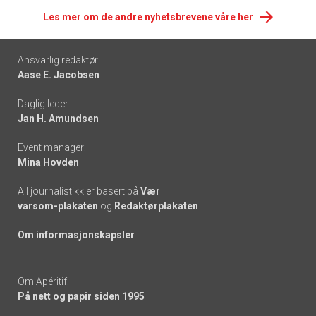
Les mer om de andre nyhetsbrevene våre her
Footer
Ansvarlig redaktør:
Aase E. Jacobsen
-
Daglig leder:
links
Jan H. Amundsen
Event manager:
Mina Hovden
All journalistikk er basert på
Vær
varsom-plakaten
og
Redaktørplakaten
Om informasjonskapsler
Om Apéritif:
På nett og papir siden 1995