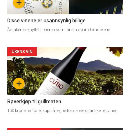
+
-
3
Disse vinene er usannsynlig billige
Årsaken er knyttet til eieren som får sin «lønn i himmelen».
Forsiden
UKENS VIN
akkurat
nå
+
-
4
Røverkjøp til grillmaten
150 kroner er for et kupp å regne for denne spanske rødvinen.