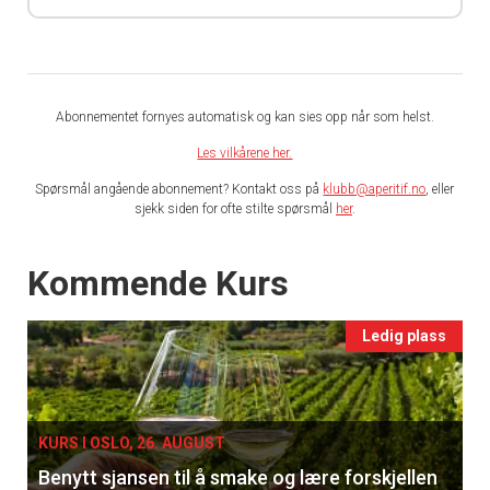
Abonnementet fornyes automatisk og kan sies opp når som helst.
Les vilkårene her.
Spørsmål angående abonnement? Kontakt oss på
klubb@aperitif.no
, eller
sjekk siden for ofte stilte spørsmål
her
.
Events
Kommende Kurs
Ledig plass
KURS I OSLO, 26. AUGUST
Benytt sjansen til å smake og lære forskjellen