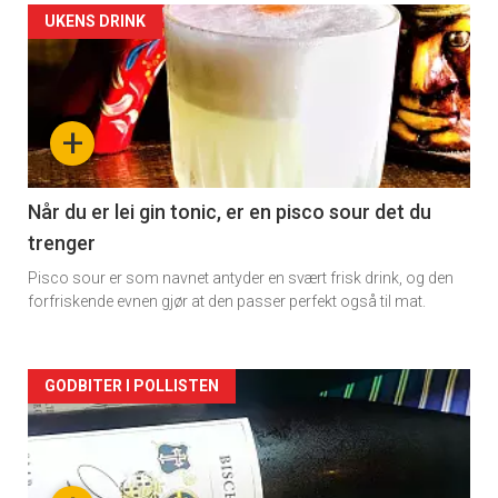
Forsiden
UKENS DRINK
akkurat
nå
+
-
2
Når du er lei gin tonic, er en pisco sour det du
trenger
Pisco sour er som navnet antyder en svært frisk drink, og den
forfriskende evnen gjør at den passer perfekt også til mat.
Forsiden
GODBITER I POLLISTEN
akkurat
nå