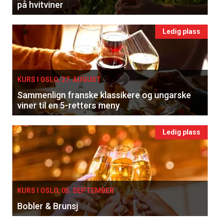
på hvitviner
Ledig plass
KURS I OSLO, 27. AUGUST
Sammenlign franske klassikere og ungarske
viner til en 5-retters meny
Ledig plass
KURS I OSLO, 05. SEPTEMBER
Bobler & Brunsj