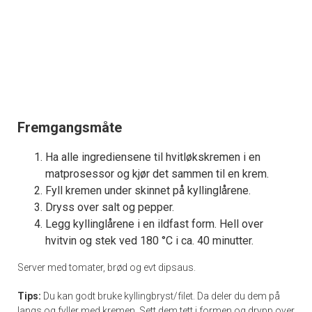
Fremgangsmåte
Ha alle ingrediensene til hvitløkskremen i en
matprosessor og kjør det sammen til en krem.
Fyll kremen under skinnet på kyllinglårene.
Dryss over salt og pepper.
Legg kyllinglårene i en ildfast form. Hell over
hvitvin og stek ved 180 °C i ca. 40 minutter.
Server med tomater, brød og evt dipsaus.
Tips:
Du kan godt bruke kyllingbryst/filet. Da deler du dem på
langs og fyller med kremen. Sett dem tett i formen og drypp over