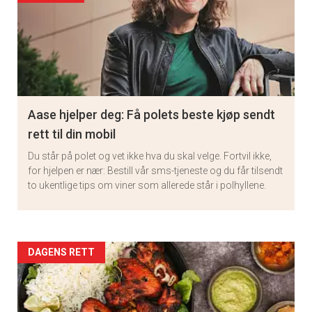
Aase hjelper deg: Få polets beste kjøp sendt
rett til din mobil
Du står på polet og vet ikke hva du skal velge. Fortvil ikke,
for hjelpen er nær: Bestill vår sms-tjeneste og du får tilsendt
to ukentlige tips om viner som allerede står i polhyllene.
Artikler
DAGENS RETT
detail