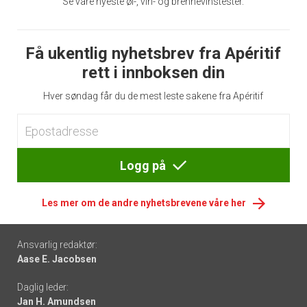
Se våre nyeste øl-, vin- og brennevinstester.
Få ukentlig nyhetsbrev fra Apéritif
rett i innboksen din
Hver søndag får du de mest leste sakene fra Apéritif
Logg på
Les mer om de andre nyhetsbrevene våre her
Footer
Ansvarlig redaktør:
Aase E. Jacobsen
-
Daglig leder:
links
Jan H. Amundsen