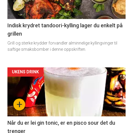
-
section
11
Indisk krydret tandoori-kylling lager du enkelt på
grillen
Grill og sterke krydder forvandler alminnelige kyllingvinger til
saftige smaksbomber i denne oppskriften.
×
Artikler
Få ukentlige nyhetsbrev fra
UKENS DRINK
Apéritif
detail
Vi tilbyr flere ukentlige nyhetsbrev. Du
-
kan fritt velge hvilke du ønsker å få
+
tilsendt.
section
11
Når du er lei gin tonic, er en pisco sour det du
Registrer deg
trenger