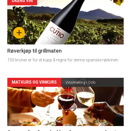
Forsiden
UKENS VIN
akkurat
nå
+
-
4
Røverkjøp til grillmaten
150 kroner er for et kupp å regne for denne spanske rødvinen.
Forsiden
MATKURS OG VINKURS
Vinsmaking i Oslo
akkurat
nå
-