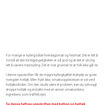
For mange er kylling både hverdagsmat og festmat. Det er lett å
forstå all den tid tilgjengeligheten er så god og at det er utrolig
lett å variere med kylling. Det er nok grunnen til at folk ikke går lei.
I denne oppskriften får de magre kyllingkjøttet drahjelp av gode
mengder hvitløk. Men frykt ikke, smaksopplevelsen er vel verd
hvitløksånden. Om den skulle være et problem, kan du selvsagt
droppe hvitløk og erstatte med en annen smaksintens
ingrediens som trøffel(olje).
Se denne heftige oppskriften med kylling og hvitløk