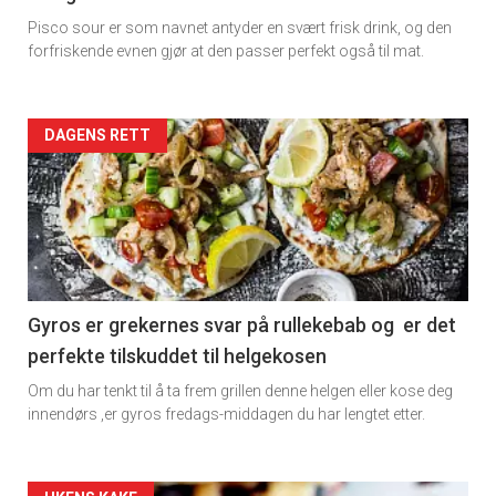
Dagens
Pisco sour er som navnet antyder en svært frisk drink, og den
rett
forfriskende evnen gjør at den passer perfekt også til mat.
Artikler
DAGENS RETT
detail
-
section
11
Gyros er grekernes svar på rullekebab og er det
perfekte tilskuddet til helgekosen
Dagens
Om du har tenkt til å ta frem grillen denne helgen eller kose deg
rett
innendørs ,er gyros fredags-middagen du har lengtet etter.
2