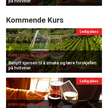
på hvitviner
Events
Kommende Kurs
Ledig plass
KURS I OSLO, 26. AUGUST
Benytt sjansen til å smake og lære forskjellen
på hvitviner
Ledig plass
KURS I OSLO, 27. AUGUST