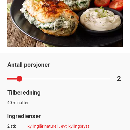
Antall porsjoner
2
Tilberedning
40 minutter
Ingredienser
2 stk
kyllinglår naturell , evt. kyllingbryst