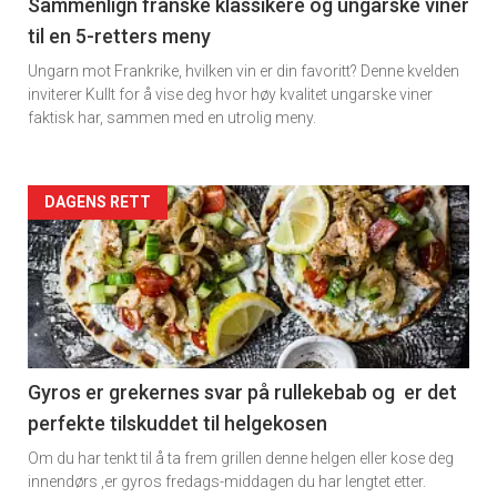
5
Sammenlign franske klassikere og ungarske viner
til en 5-retters meny
Ungarn mot Frankrike, hvilken vin er din favoritt? Denne kvelden
inviterer Kullt for å vise deg hvor høy kvalitet ungarske viner
faktisk har, sammen med en utrolig meny.
Forsiden
DAGENS RETT
akkurat
nå
-
6
Gyros er grekernes svar på rullekebab og er det
perfekte tilskuddet til helgekosen
Om du har tenkt til å ta frem grillen denne helgen eller kose deg
innendørs ,er gyros fredags-middagen du har lengtet etter.