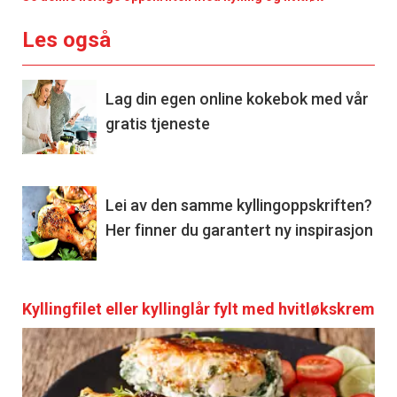
Les også
Lag din egen online kokebok med vår
gratis tjeneste
Lei av den samme kyllingoppskriften?
Her finner du garantert ny inspirasjon
Kyllingfilet eller kyllinglår fylt med hvitløkskrem