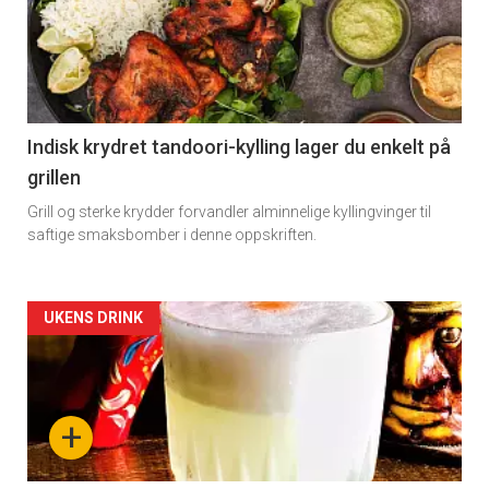
Indisk krydret tandoori-kylling lager du enkelt på
grillen
Grill og sterke krydder forvandler alminnelige kyllingvinger til
saftige smaksbomber i denne oppskriften.
Forsiden
UKENS DRINK
akkurat
nå
+
-