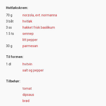
Hvitløkskrem:
70 g
norzola, evt. normanna
3 båt
hvitløk
3 ss
hakket frisk basilikum
1.5 ts
sennep
litt pepper
30 g
parmesan
Til formen:
1 dl
hvitvin
salt og pepper
Tilbehør:
tomat
dipsaus
brød