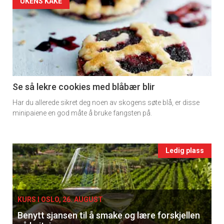
Artikler
UKENS KAKE
detail
-
section
11
Se så lekre cookies med blåbær blir
Har du allerede sikret deg noen av skogens søte blå, er disse
Ukens
minipaiene en god måte å bruke fangsten på.
vin
Events
Ledig plass
single
KURS I OSLO, 26. AUGUST
Benytt sjansen til å smake og lære forskjellen