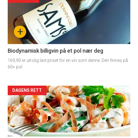
akkurat
nå
+
-
4
Biodynamisk billigvin på et pol nær deg
169,90 er utrolig lavt priset for en vin som denne. Den finnes på
60+ pol.
Forsiden
DAGENS RETT
akkurat
nå
-