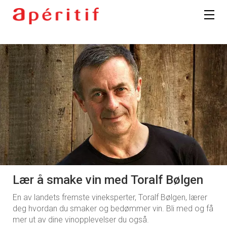
Lær å smake vin med Toralf Bølgen
En av landets fremste vineksperter, Toralf Bølgen, lærer
deg hvordan du smaker og bedømmer vin. Bli med og få
mer ut av dine vinopplevelser du også.