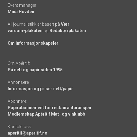
Event manager:
Mina Hovden
All journalistikk er basert på
Vær
varsom-plakaten
og
Redaktørplakaten
Om informasjonskapsler
Om Apéritif:
På nett og papir siden 1995
Annonsere:
Informasjon og priser nett/papir
Abonnere:
Papirabonnement for restaurantbransjen
Medlemskap Apéritif Mat- og vinklubb
Kontakt oss:
aperitif@aperitif.no