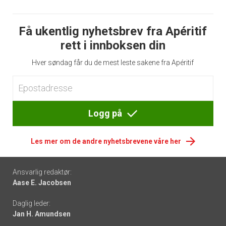
Få ukentlig nyhetsbrev fra Apéritif
rett i innboksen din
Hver søndag får du de mest leste sakene fra Apéritif
Logg på
Les mer om de andre nyhetsbrevene våre her
Footer
Ansvarlig redaktør:
Aase E. Jacobsen
-
Daglig leder:
links
Jan H. Amundsen