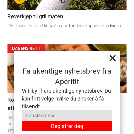
section
11
Røverkjøp til grillmaten
150 kroner er for et kupp å regne for denne spanske rødvinen.
Dagens
rett
Artikler
DAGENS RETT
×
detail
Få ukentlige nyhetsbrev fra
-
Apéritif
section
Vi tilbyr flere ukentlige nyhetsbrev. Du
kan fritt velge hvilke du ønsker å få
11
Rollmops: Det er en grunn til at tyskere er ville
tilsendt.
etter denne retten
Dagens
Det er ikke bare for at den smaker godt med en snaps, men
rett
også for at denne måten å tilberede sild på får ut den beste
Registrer deg
smaken.