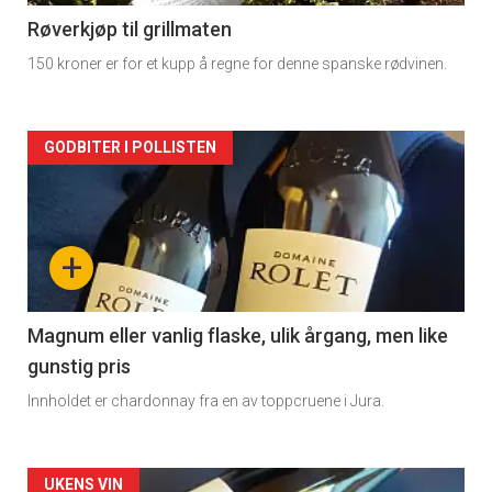
2
Røverkjøp til grillmaten
150 kroner er for et kupp å regne for denne spanske rødvinen.
Forsiden
GODBITER I POLLISTEN
akkurat
nå
+
-
3
Magnum eller vanlig flaske, ulik årgang, men like
gunstig pris
Innholdet er chardonnay fra en av toppcruene i Jura.
Forsiden
UKENS VIN