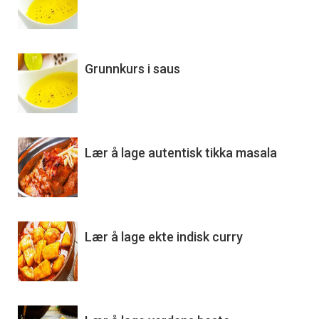
Grunnkurs i saus
Lær å lage autentisk tikka masala
Lær å lage ekte indisk curry