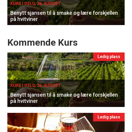
KURS I OSLO, 26. AUGUST
Benytt sjansen til å smake og lære forskjellen
på hvitviner
Events
Kommende Kurs
Ledig plass
KURS I OSLO, 26. AUGUST
Benytt sjansen til å smake og lære forskjellen
på hvitviner
Ledig plass