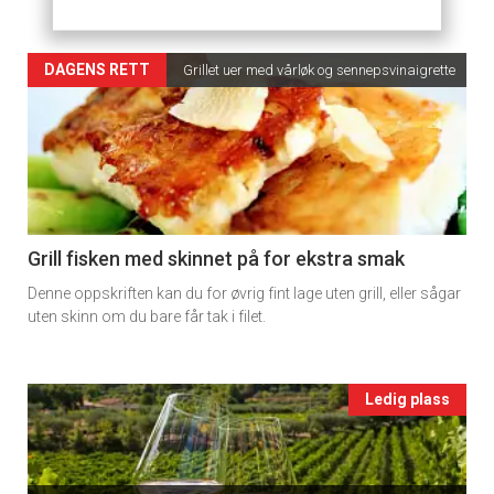
2
Artikler
DAGENS RETT
Grillet uer med vårløk og sennepsvinaigrette
detail
-
section
11
Grill fisken med skinnet på for ekstra smak
Denne oppskriften kan du for øvrig fint lage uten grill, eller sågar
Ukens
uten skinn om du bare får tak i filet.
vin
Events
Ledig plass
single