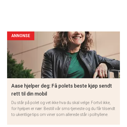
ANNONSE
Aase hjelper deg: Få polets beste kjøp sendt
rett til din mobil
Du står på polet og vet ikke hva du skal velge. Fortvil ikke,
for hjelpen er nær: Bestill vår sms-tjeneste og du får tilsendt
to ukentlige tips om viner som allerede står i polhyllene.