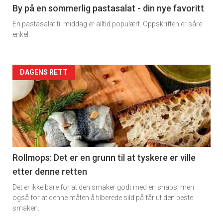
5
By på en sommerlig pastasalat - din nye favoritt
En pastasalat til middag er alltid populært. Oppskriften er såre
enkel.
Forsiden
DAGENS RETT
akkurat
nå
-
6
Rollmops: Det er en grunn til at tyskere er ville
etter denne retten
Det er ikke bare for at den smaker godt med en snaps, men
også for at denne måten å tilberede sild på får ut den beste
smaken.