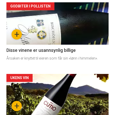
GODBITER I POLLISTEN
+
Disse vinene er usannsynlig billige
Årsaken er knyttet til eieren som får sin «lønn i himmelen».
Forsiden
UKENS VIN
akkurat
nå
+
-