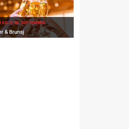
I OSLO, 05. SEPTEMBER
er & Brunsj