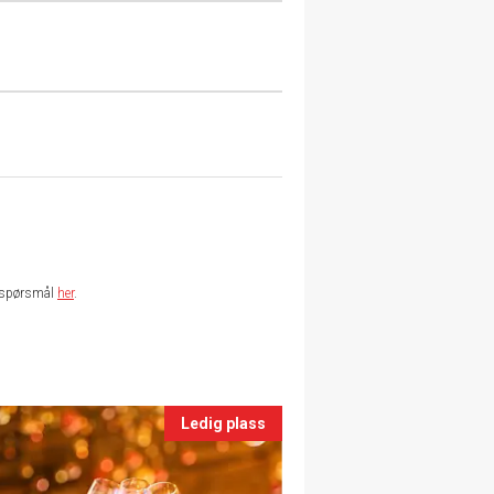
te spørsmål
her
.
Ledig plass