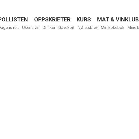
POLLISTEN
OPPSKRIFTER
KURS
MAT & VINKLUB
Menu
Dagens rett
Ukens vin
Drinker
Gavekort
Nyhetsbrev
Min kokebok
Mine 