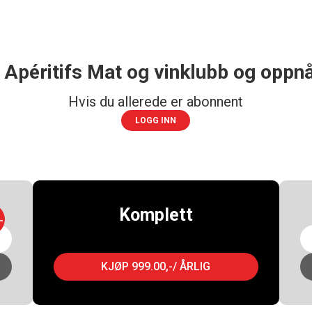
 Apéritifs Mat og vinklubb og oppnå
Hvis du allerede er abonnent
LOGG INN
Komplett
-
KJØP 999.00,-/ ÅRLIG