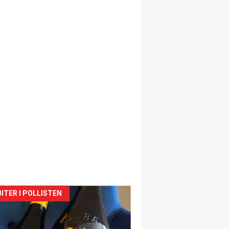
siden
ITER I POLLISTEN
urat