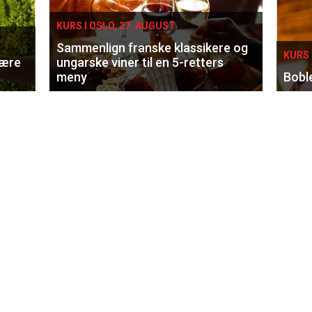
KURS I OSLO, 27. AUGUST
Sammenlign franske klassikere og
KURS 
lære
ungarske viner til en 5-retters
meny
Bobl