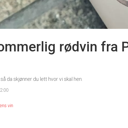
mmerlig rødvin fra P
 så da skjønner du lett hvor vi skal hen.
12:00
ens vin