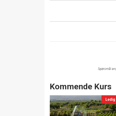
Spørsmål an
Events
Kommende Kurs
Ledig