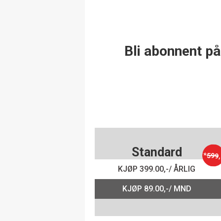
Bli abonnent på
Standard
*
599
,
KJØP 399.00,-/ ÅRLIG
KJØP 89.00,-/ MND