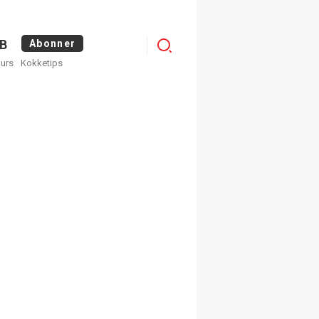
Logg
B
Abonner
kurs
Kokketips
inn