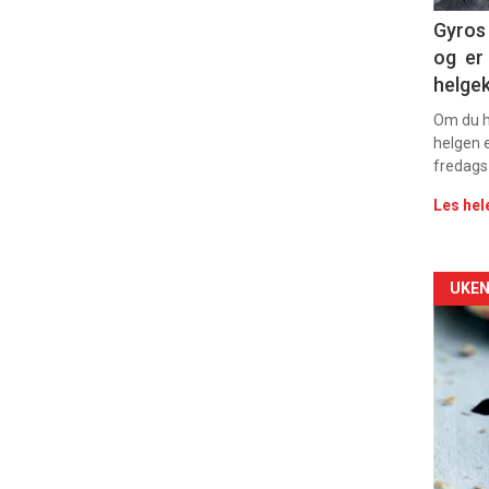
Dag
Gyros 
og er 
rett
helge
2
Om du ha
helgen e
fredags
Les hel
Arti
UKEN
deta
-
sec
11