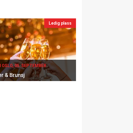
Ledig plass
I OSLO, 05. SEPTEMBER
er & Brunsj