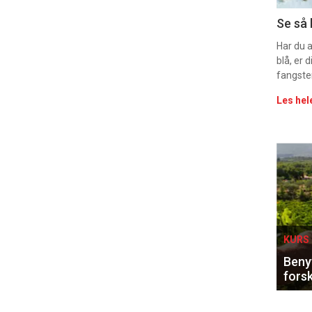
Uke
Se så 
vin
Har du 
blå, er
fangste
Les hel
Eve
sing
KURS 
Benyt
forsk