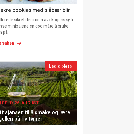
ns
lekre cookies med blåbær blir
allerede sikret deg noen av skogens søte
 disse minipaiene en god måte å bruke
n på.
e saken
nts
Ledig plass
le
I OSLO, 26. AUGUST
t sjansen til å smake og lære
jellen på hvitviner