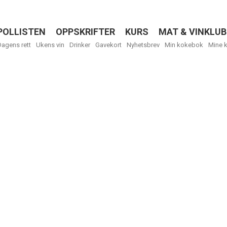
POLLISTEN
OPPSKRIFTER
KURS
MAT & VINKLUB
Menu
Dagens rett
Ukens vin
Drinker
Gavekort
Nyhetsbrev
Min kokebok
Mine 
R