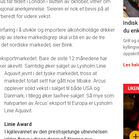
s får tildelt i London i slutten av oktober, vitner om
11
sjonal anerkjennelse. Seieren er nok et bevis på at
rberedt for videre vekst.
Indisk
faring i å utvikle og importere alkoholholdige drikker
du enk
lp av sterke markedsgrep skal vi bli en av de tre
Grill og
 det nordiske markedet, sier Brink.
kyllingv
oppskrif
i eksportmarkedet. Bare de siste 12 månedene har
Les hel
sker akevitt. Samtidig øker salget av Lysholm Linie
Aquavit jevnt i det tyske markedet,
tross at
markedet totalt sett har gått noe tilbake. Arcus
Arti
opplever solid vekst i salget til både USA og
UKEN
Danmark, i tillegg øker taxfree-salget. Så mye som
deta
halvparten av Arcus' eksport til Europa er Lysholm
Linie Aquavit.
-
Linie Award
sec
I kjølevannet av den prestisjetunge utnevnelsen
+