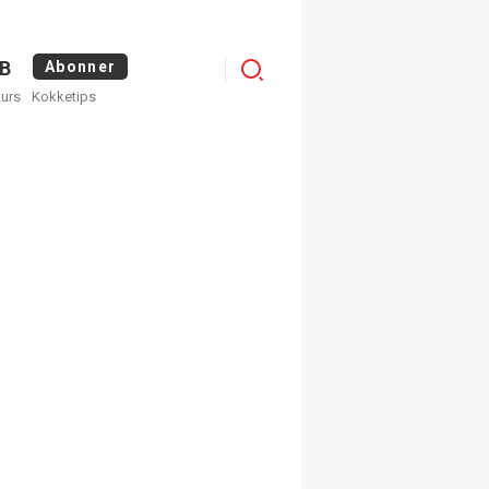
Logg
B
Abonner
kurs
Kokketips
inn
egistrer deg