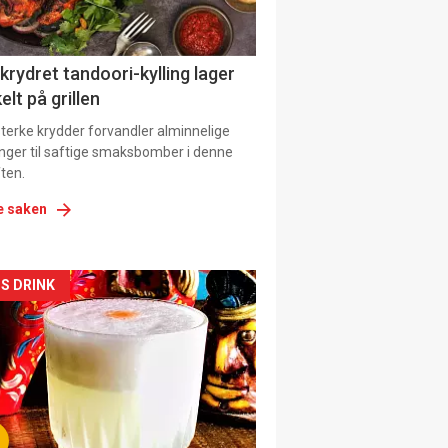
 krydret tandoori-kylling lager
elt på grillen
 sterke krydder forvandler alminnelige
inger til saftige smaksbomber i denne
ten.
e saken
kler
S DRINK
il
tion