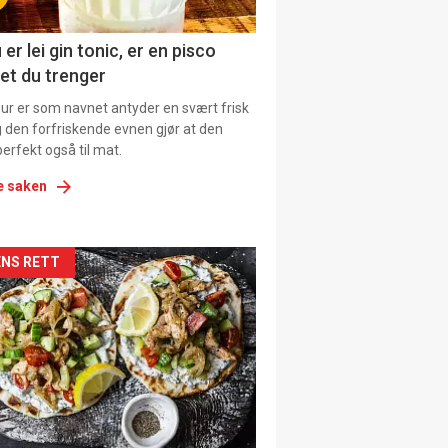
ens
 er lei gin tonic, er en pisco
et du trenger
our er som navnet antyder en svært frisk
g den forfriskende evnen gjør at den
erfekt også til mat.
e saken
kler
NS RETT
il
tion