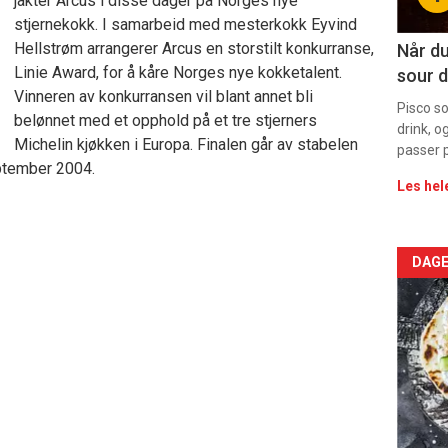
jakter Arcus i disse dager på Norges nye
11
stjernekokk. I samarbeid med mesterkokk Eyvind
Dag
Hellstrøm arrangerer Arcus en storstilt konkurranse,
Når du
Linie Award, for å kåre Norges nye kokketalent.
sour d
rett
Vinneren av konkurransen vil blant annet bli
Pisco s
belønnet med et opphold på et tre stjerners
drink, o
Michelin kjøkken i Europa. Finalen går av stabelen
passer p
ptember 2004.
Les hel
Arti
DAGE
deta
-
sec
11