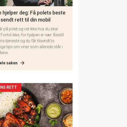
 hjelper deg: Få polets beste
 sendt rett til din mobil
år på polet og vet ikke hva du skal
 Fortvil ikke, for hjelpen er nær: Bestill
ms-tjeneste og du får tilsendt to
lige tips om viner som allerede står i
llene.
ele saken
kler
NS RETT
il
tion