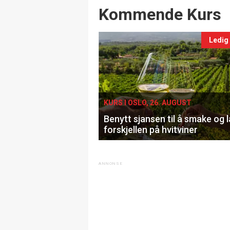
Events
Kommende Kurs
Ledig
KURS I OSLO, 26. AUGUST
Benytt sjansen til å smake og 
forskjellen på hvitviner