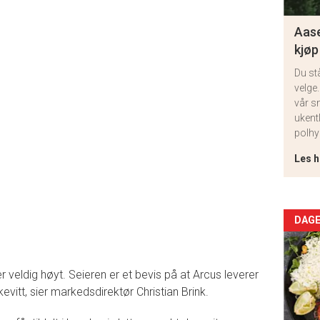
Aase
kjøp
Du st
velge.
vår s
ukent
polhy
Les h
Arti
DAGE
deta
r veldig høyt. Seieren er et bevis på at Arcus leverer
-
vitt, sier markedsdirektør Christian Brink.
sec