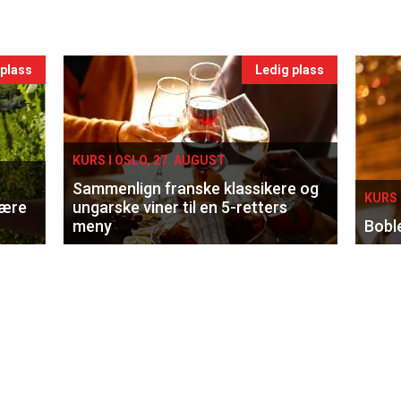
 plass
Ledig plass
KURS I OSLO, 27. AUGUST
Sammenlign franske klassikere og
KURS 
lære
ungarske viner til en 5-retters
meny
Bobl