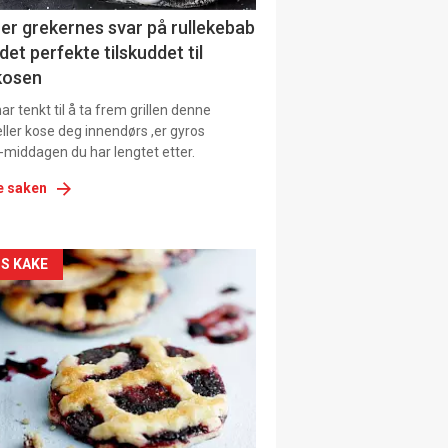
ens
er grekernes svar på rullekebab
det perfekte tilskuddet til
kosen
r tenkt til å ta frem grillen denne
ller kose deg innendørs ,er gyros
-middagen du har lengtet etter.
e saken
kler
S KAKE
il
tion