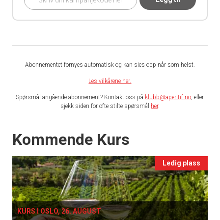
Abonnementet fornyes automatisk og kan sies opp når som helst.
Les vilkårene her.
Spørsmål angående abonnement? Kontakt oss på
klubb@aperitif.no
, eller
sjekk siden for ofte stilte spørsmål
her
.
Events
Kommende Kurs
Ledig plass
KURS I OSLO, 26. AUGUST