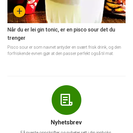
nå
+
-
6
Når du er lei gin tonic, er en pisco sour det du
trenger
Pisco sour er som navnet antyder en svært frisk drink, og den
forfriskende evnen gjør at den passer perfekt også til mat.
Nyhetsbrev
Få nyeste oppskrifter og nyheter rett i din innboks.