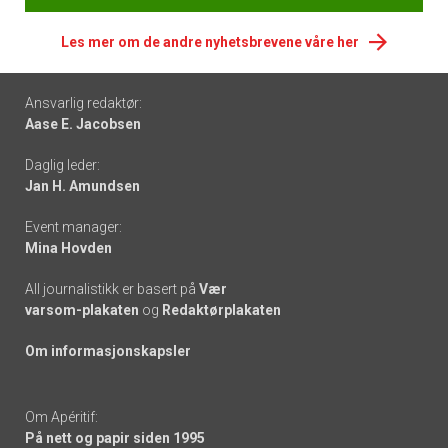
Les mer om de andre nyhetsbrevene våre her
Footer
Ansvarlig redaktør:
Aase E. Jacobsen
-
Daglig leder:
links
Jan H. Amundsen
Event manager:
Mina Hovden
All journalistikk er basert på
Vær
varsom-plakaten
og
Redaktørplakaten
Om informasjonskapsler
Om Apéritif:
På nett og papir siden 1995