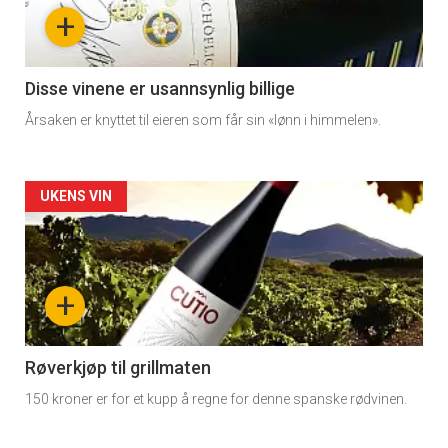
nå
+
-
3
Disse vinene er usannsynlig billige
Årsaken er knyttet til eieren som får sin «lønn i himmelen».
Forsiden
UKENS VIN
akkurat
nå
+
-
4
Røverkjøp til grillmaten
150 kroner er for et kupp å regne for denne spanske rødvinen.