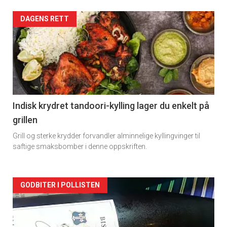
Forsiden
DAGENS RETT
akkurat
nå
-
2
Indisk krydret tandoori-kylling lager du enkelt på
grillen
Grill og sterke krydder forvandler alminnelige kyllingvinger til
saftige smaksbomber i denne oppskriften.
Forsiden
GODBITER I POLLISTEN
akkurat