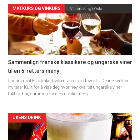
Forsiden
MATKURS OG VINKURS
Vinsmaking i Oslo
akkurat
nå
-
5
Sammenlign franske klassikere og ungarske viner
til en 5-retters meny
Ungarn mot Frankrike, hvilken vin er din favoritt? Denne kvelden
inviterer Kullt for å vise deg hvor høy kvalitet ungarske viner
faktisk har, sammen med en utrolig meny.
Forsiden
UKENS DRINK
akkurat