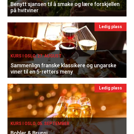
Benytt sjansen til å smake og lære forskjellen
på hvitviner
Ledig plass
KURS I OSLO, 27. AUGUST
Sammenlign franske klassikere og ungarske
viner til en 5-retters meny
Ledig plass
KURS I OSLO, 05. SEPTEMBER
Bobler & Brunsj